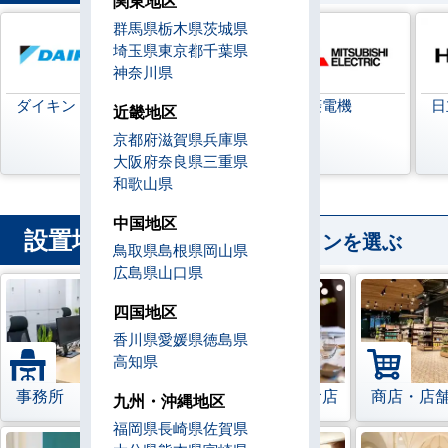
関東地区
群馬県
栃木県
茨城県
埼玉県
東京都
千葉県
神奈川県
ダイキン
日本キヤリア
三菱電機
日
近畿地区
(旧:東芝キヤリ
京都府
滋賀県
兵庫県
ア)
大阪府
奈良県
三重県
和歌山県
中国地区
設置場所
から業務用エアコンを選ぶ
鳥取県
島根県
岡山県
広島県
山口県
四国地区
香川県
愛媛県
徳島県
高知県
事務所
レストラン・飲食店
商店・店
九州・沖縄地区
福岡県
長崎県
佐賀県