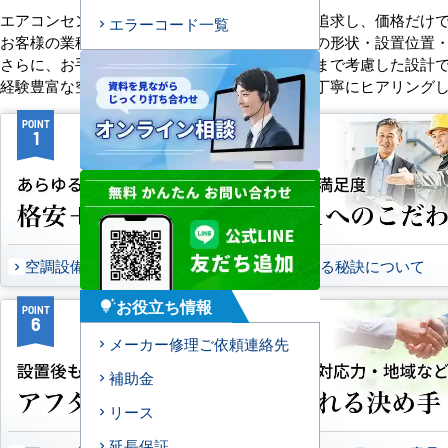
エアコンセンターACは、「格安＋α」の価値を追求し、価格だけ
エラーコード一覧
お客様の業種や施設の形態に合わせて、室内機の形状・設置位置
さらに、お手入れのしやすさやメンテナンス性まで考慮した設計
経験豊富な空調技術者が現場の状況やご要望を丁寧にヒアリング
POINT
POINT
1
2
空調設備のご提案について
選ばれる秘訣について
お役立ち情報
tips_and_updates
POINT
POINT
6
7
メーカー修理ご依頼連絡先
補助金
リース
延長保証