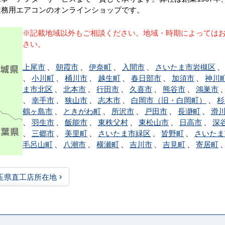
業務用エアコンのオンラインショップです。
※記載地域以外もご相談ください。地域・時期によっては
さい。
上尾市
、
朝霞市
、
伊奈町
、
入間市
、
さいたま市岩槻区
、
小川町
、
桶川市
、
越生町
、
春日部市
、
加須市
、
神川
ま市北区
、
北本市
、
行田市
、
久喜市
、
熊谷市
、
鴻巣市
、
幸手市
、
狭山市
、
志木市
、
白岡市（旧・白岡町）
、
杉
鶴ヶ島市
、
ときがわ町
、
所沢市
、
戸田市
、
長瀞町
、
滑
、
羽生市
、
飯能市
、
東秩父村
、
東松山市
、
日高市
、
深
、
三郷市
、
美里町
、
さいたま市緑区
、
皆野町
、
さいたま
毛呂山町
、
八潮市
、
横瀬町
、
吉川市
、
吉見町
、
寄居町
玉県直工店所在地