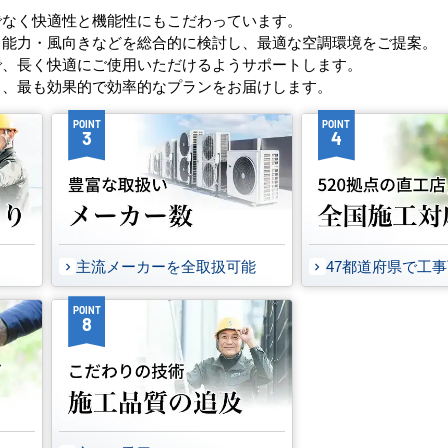
でなく快適性と機能性にもこだわっています。
・能力・風向きなどを総合的に検討し、最適な空調環境をご提案。
で、長く快適にご使用いただけるようサポートします。
し、最も効果的で効率的なプランをお届けします。
POINT
POINT
3
4
主流メーカーを全取扱可能
47都道府県で工
POINT
8