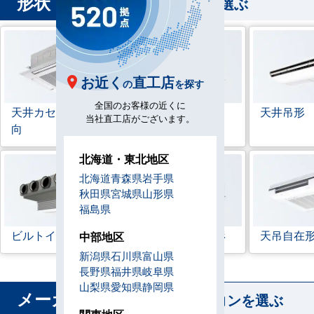
形状
から業務用エアコンを選ぶ
お近く
直工店
の
を探す
全国のお客様の近くに
天井カセット形
4方
ラウンドフロー
天井吊形
当社直工店がございます。
向
北海道・東北地区
北海道
青森県
岩手県
秋田県
宮城県
山形県
福島県
ビルトイン形
天井埋込ダクト形
天吊自在
中部地区
新潟県
石川県
富山県
長野県
福井県
岐阜県
山梨県
愛知県
静岡県
メーカー
から業務用エアコンを選ぶ