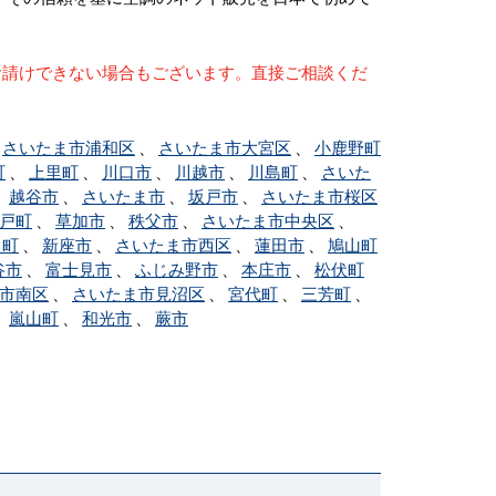
お請けできない場合もございます。直接ご相談くだ
、
さいたま市浦和区
、
さいたま市大宮区
、
小鹿野町
町
、
上里町
、
川口市
、
川越市
、
川島町
、
さいた
、
越谷市
、
さいたま市
、
坂戸市
、
さいたま市桜区
戸町
、
草加市
、
秩父市
、
さいたま市中央区
、
川町
、
新座市
、
さいたま市西区
、
蓮田市
、
鳩山町
谷市
、
富士見市
、
ふじみ野市
、
本庄市
、
松伏町
市南区
、
さいたま市見沼区
、
宮代町
、
三芳町
、
、
嵐山町
、
和光市
、
蕨市