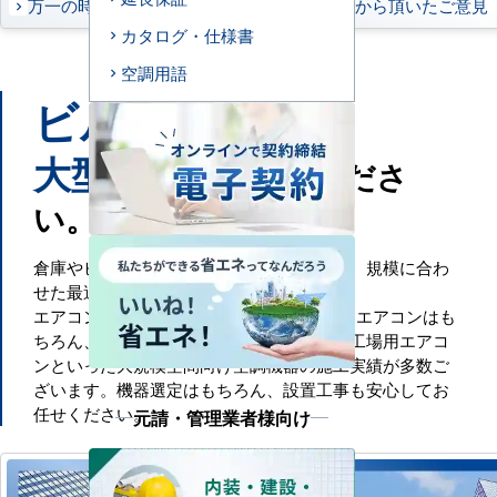
万一の時もお任せください
お客様から頂いたご意見
カタログ・仕様書
空調用語
ビル
工場
や
などの
大型施設
もお任せくださ
い。
倉庫やビル・工場といった大規模空間には、規模に合わ
せた最適な空調設備が必要です。
エアコンセンターACでは、一般的な業務用エアコンはも
ちろん、ビル用マルチエアコンや設備用・工場用エアコ
ンといった大規模空間向け空調機器の施工実績が多数ご
ざいます。機器選定はもちろん、設置工事も安心してお
任せください。
元請・管理業者様向け