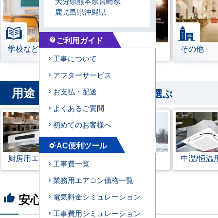
大分県
熊本県
宮崎県
鹿児島県
沖縄県
ご利用ガイド
contact_support
学校などの教育機関
宿泊施設
その他
工事について
アフターサービス
用途
から業務用エアコンを選ぶ
お支払・配送
よくあるご質問
初めてのお客様へ
AC便利ツール
settings_suggest
厨房用エアコン
寒冷地用エアコン
中温/恒温
工事費一覧
業務用エアコン価格一覧
安心の8つのポイント
電気料金シミュレーション
thumb_up
工事費用シミュレーション