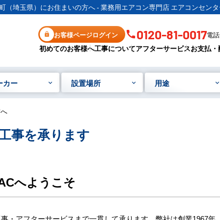
町（埼玉県）にお住まいの方へ - 業務用エアコン専門店 エアコンセンタ
0120-81-0017
お客様ページログイン
電話受
初めてのお客様へ
工事について
アフターサービス
お支払・
ーカー
設置場所
用途
方へ
工事を承ります
ACへようこそ
事・アフターサービスまで一貫して承ります。弊社は創業1967年