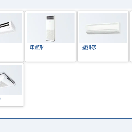
床置形
壁掛形
形