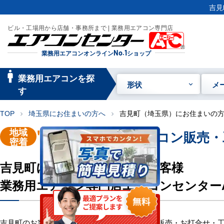
吉見
ビル・工場用から店舗・事務所まで | 業務用エアコン専門店
業務用エアコンオンライン
No.1
ショップ
manage_searc
業務用エアコンを探
形状
メ
h
す
TOP
埼玉県にお住まいの方へ
吉見町（埼玉県）にお住まいの
chevron_right
chevron_right
地域
"吉見町"
業務用エアコン販売・
密着
吉見町にお住い・お勤めのお客様
業務用エアコン専門店エアコンセンター
吉見町のお客様へ業務用エアコン・空調機器の販売・お打合せ・工