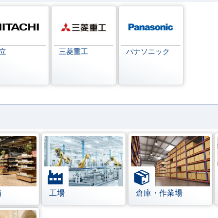
立
三菱重工
パナソニック
舗
工場
倉庫・作業場