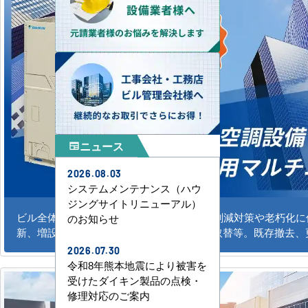
ニュース
newspaper
2026.08.03
システムメンテナンス（ハウ
ジングサイトリニューアル）
ビル全体のシステム空調の新規導入、CO2削減対策や老朽化
のお知らせ
新、増設。水冷式、ガスエアコンの更新、取替等。既存撤去、
2026.07.30
令和8年熊本地震により被害を
受けたダイキン製品の点検・
修理対応のご案内