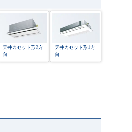
天井カセット形
2方
天井カセット形
1方
向
向