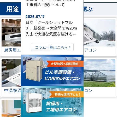
工事費の目安について
用途
から業務用エアコンを選ぶ
2026.07.17
日立「クールショットマル
チ」新発売 ～大空間でも20m
先まで快適な気流を届ける～
コラム一覧はこちら
厨房用エアコン
寒冷地用エアコン
中温/恒温用エアコン
農業用エアコン