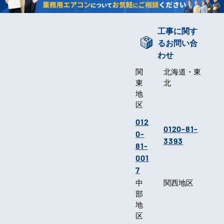
工事に関す
るお問い合
わせ
関
北海道・東
東
北
地
区
012
0120-81-
0-
3393
81-
001
7
中
関西地区
部
地
区