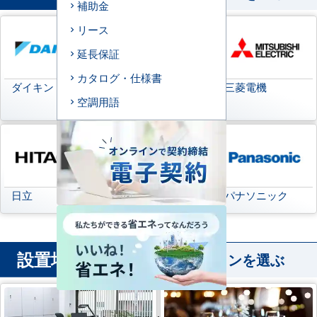
補助金
リース
延長保証
カタログ・仕様書
ダイキン
日本キヤリア
三菱電機
空調用語
(旧:東芝キヤリア)
日立
三菱重工
パナソニック
設置場所
から業務用エアコンを選ぶ