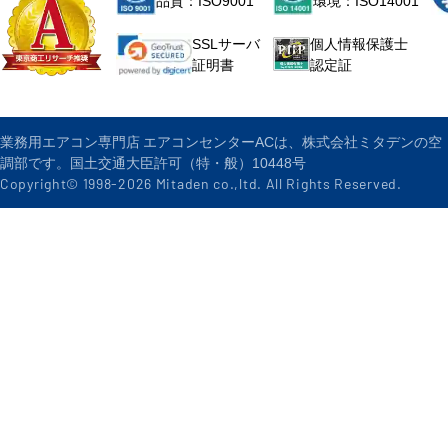
品質：ISO9001
環境：ISO14001
個人情報保護士
SSLサーバ
認定証
証明書
業務用エアコン専門店 エアコンセンターACは、株式会社ミタデンの空
調部です。国土交通大臣許可（特・般）10448号
Copyright© 1998-
2026
Mitaden co.,ltd. All Rights Reserved.