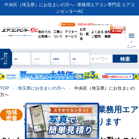
中央区（埼玉県）にお住まいの方へ - 業務用エアコン専門店 エアコ
ンセンターAC
0120-81-0017
お客様ページログイン
電話受付時間 / 9:00～17:30(月～金)
お支
ビル・工場用から店舗・事務所まで | 業務用エアコン専門店
初めての
工事に
アフター
よくある
会社
払・配
お客様へ
ついて
サービス
ご質問
概要
業務用エアコンオンライン
No.1
ショップ
送
メ
ニュー
業務
用エ
検索
manage_search
アコ
形状
メーカー
設置場所
用途
ンを
探す
TOP
埼玉県にお住まいの方へ
中央区（埼玉県）にお住まいの
chevron_right
chevron_right
方へ
"さいたま市中央区"
業務用エア
地域
密着
コン販売・工事を承ります