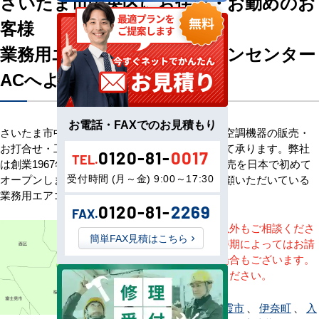
さいたま市中央区にお住い・お勤めのお
客様
業務用エアコン専門店エアコンセンター
ACへようこそ
お電話・FAXでのお見積もり
さいたま市中央区のお客様へ業務用エアコン・空調機器の販売・
お打合せ・工事・アフターサービスまで一貫して承ります。弊社
0120-81-
0017
TEL.
は創業1967年、その信頼を基に空調のネット販売を日本で初めて
受付時間 (月～金) 9:00～17:30
オープンしました。以来、皆様にご信頼・ご愛顧いただいている
業務用エアコンのオンラインショップです。
0120-81-
2269
FAX.
※記載地域以外もご相談くださ
簡単FAX見積はこちら
い。地域・時期によってはお請
けできない場合もございます。
直接ご相談ください。
上尾市
、
朝霞市
、
伊奈町
、
入