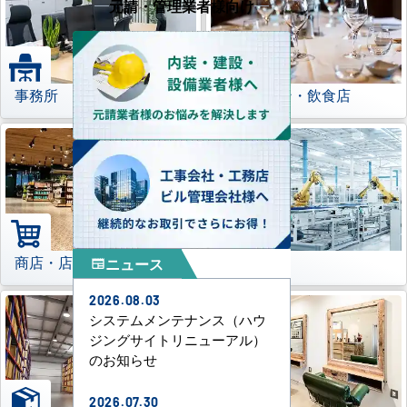
元請・管理業者様向け
事務所
レストラン・飲食店
商店・店舗
工場
ニュース
newspaper
2026.08.03
システムメンテナンス（ハウ
ジングサイトリニューアル）
のお知らせ
2026.07.30