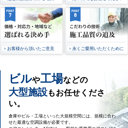
POINT
POINT
7
8
お客様から頂いたご意見
永くご愛用いただくために
ビル
工場
や
などの
大型施設
もお任せくださ
い。
倉庫やビル・工場といった大規模空間には、規模に合わ
せた最適な空調設備が必要です。