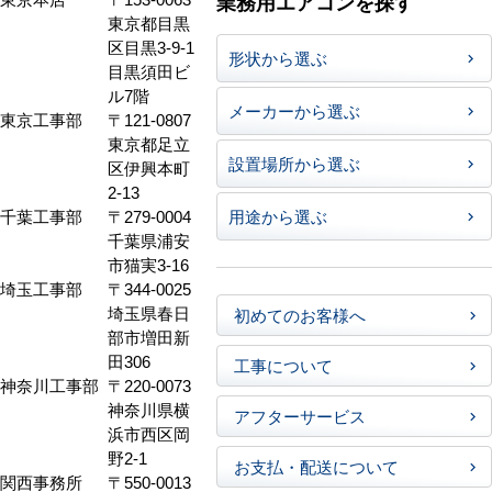
業務用エアコンを探す
東京都目黒
区目黒3-9-1
形状から選ぶ
目黒須田ビ
ル7階
メーカーから選ぶ
東京工事部
〒121-0807
東京都足立
設置場所から選ぶ
区伊興本町
2-13
千葉工事部
〒279-0004
用途から選ぶ
千葉県浦安
市猫実3-16
埼玉工事部
〒344-0025
埼玉県春日
初めてのお客様へ
部市増田新
田306
工事について
神奈川工事部
〒220-0073
神奈川県横
アフターサービス
浜市西区岡
野2-1
お支払・配送について
関西事務所
〒550-0013