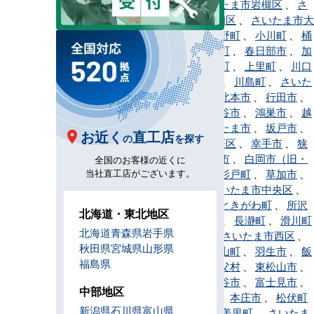
間市
、
さいたま市岩槻区
、
さ
いたま市浦和区
、
さいたま市大
宮区
、
小鹿野町
、
小川町
、
桶
川市
、
越生町
、
春日部市
、
加
須市
、
神川町
、
上里町
、
川口
市
、
川越市
、
川島町
、
さいた
ま市北区
、
北本市
、
行田市
、
久喜市
、
熊谷市
、
鴻巣市
、
越
谷市
、
さいたま市
、
坂戸市
、
お近く
直工店
の
を探す
さいたま市桜区
、
幸手市
、
狭
山市
、
志木市
、
白岡市（旧・
全国のお客様の近くに
当社直工店がございます。
白岡町）
、
杉戸町
、
草加市
、
秩父市
、
さいたま市中央区
、
鶴ヶ島市
、
ときがわ町
、
所沢
北海道・東北地区
市
、
戸田市
、
長瀞町
、
滑川町
北海道
青森県
岩手県
、
新座市
、
さいたま市西区
、
秋田県
宮城県
山形県
蓮田市
、
鳩山町
、
羽生市
、
飯
福島県
能市
、
東秩父村
、
東松山市
、
日高市
、
深谷市
、
富士見市
、
中部地区
ふじみ野市
、
本庄市
、
松伏町
新潟県
石川県
富山県
、
三郷市
、
美里町
、
さいたま