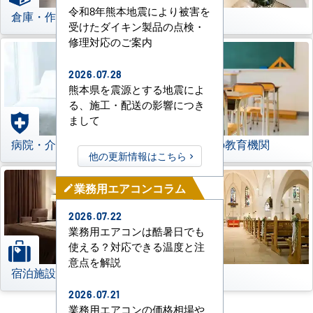
令和8年熊本地震により被害を
倉庫・作業場
理美容室
受けたダイキン製品の点検・
修理対応のご案内
2026.07.28
熊本県を震源とする地震によ
る、施工・配送の影響につき
まして
病院・介護施設
学校などの教育機関
他の更新情報はこちら
業務用エアコンコラム
mode_edit
2026.07.22
業務用エアコンは酷暑日でも
使える？対応できる温度と注
意点を解説
宿泊施設
その他
2026.07.21
業務用エアコンの価格相場や