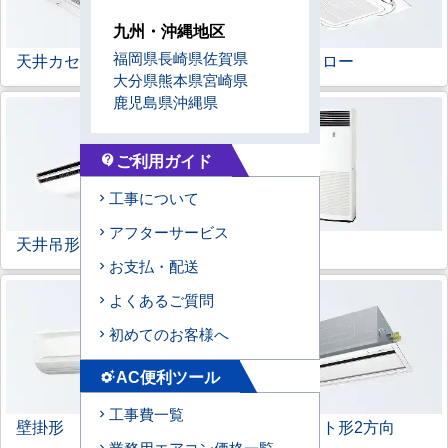
九州・沖縄地区
福岡県
長崎県
佐賀県
天井カセット形
4方向
ラウンドフロー
大分県
熊本県
宮崎県
鹿児島県
沖縄県
ご利用ガイド
contact_support
工事について
アフターサービス
天井吊形
床置形
お支払・配送
よくあるご質問
初めてのお客様へ
AC便利ツール
settings_suggest
工事費一覧
壁掛形
天井カセット形
2方向
業務用エアコン価格一覧