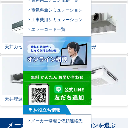
電気料金シミュレーション
工事費用シミュレーション
エラーコード一覧
天井カセット形
1方向
ビルトイン形
天井埋込ダクト形
天吊自在形
お役立ち情報
tips_and_updates
メーカー修理ご依頼連絡先
メーカー
から業務用エアコンを選ぶ