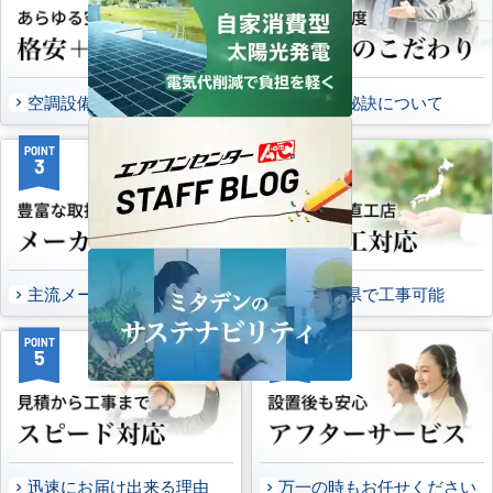
空調設備のご提案について
選ばれる秘訣について
POINT
POINT
3
4
主流メーカーを全取扱可能
47都道府県で工事可能
POINT
POINT
5
6
迅速にお届け出来る理由
万一の時もお任せください