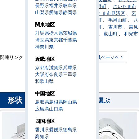
長野県
福井県
岐阜県
市緑区
、
皆野町
、
さいたま市
山梨県
愛知県
静岡県
南区
、
さいたま市見沼区
、
宮
代町
、
三芳町
、
毛呂山町
、
八
関東地区
潮市
、
横瀬町
、
吉川市
、
吉見
群馬県
栃木県
茨城県
町
、
寄居町
、
嵐山町
、
和光市
埼玉県
東京都
千葉県
、
蕨市
神奈川県
関連リンク：
TOPページヘ
埼玉県全域ページヘ
近畿地区
京都府
滋賀県
兵庫県
埼玉県直工店所在地
大阪府
奈良県
三重県
和歌山県
中国地区
形状
から業務用エアコンを選ぶ
鳥取県
島根県
岡山県
広島県
山口県
四国地区
香川県
愛媛県
徳島県
高知県