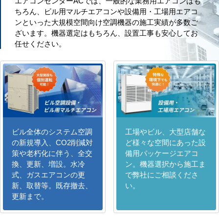
エアコンセンターACでは、一般的な業務用エアコンはも
ちろん、ビル用マルチエアコンや設備用・工場用エアコ
ンといった大規模空間向け空調機器の施工実績が多数ご
ざいます。機器選定はもちろん、設置工事も安心してお
任せください。
ビル全体のシステム空調
工場やビル、大型店舗な
の新規導入、CO2削減対
ど様々な空間にあった設
策や老朽化に伴う、全交
備用パッケージエアコ
換、更新、増設。水冷
ン。機器選択から施工ま
式、ガスエアコンの更
で弊社にご相談くださ
新、取替等。既存撤去、
い。
更新まで。