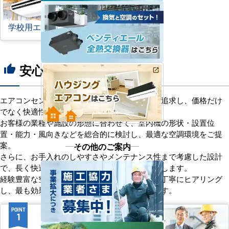
学校用エアコン
安心の8つのポイント
thumb_up
エアコンセンターACは、「格安＋α」の価値を追求し、価格だけ
でなく快適性と機能性にもこだわっています。
お客様の業種や施設の形態に合わせて、室内機の形状・設置位
置・能力・風向きなどを総合的に検討し、最適な空調環境をご提
案。
その他のご案内
さらに、お手入れのしやすさやメンテナンス性まで考慮した設計
で、長く快適にご使用いただけるようサポートします。
経験豊富な空調技術者が現場の状況やご要望を丁寧にヒアリング
し、最も効果的で効率的なプランをお届けします。
POINT
POINT
1
2