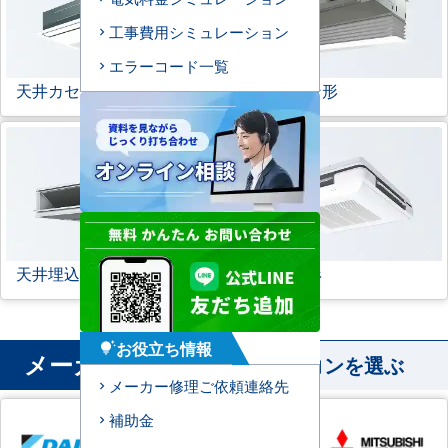
工事費用シミュレーション
エラーコード一覧
天井カセット形
1方向
ビルトイン形
天井埋込ダクト形
天吊自在形
お役立ち情報
tips_and_updates
メーカー
から業務用エアコンを選ぶ
メーカー修理ご依頼連絡先
補助金