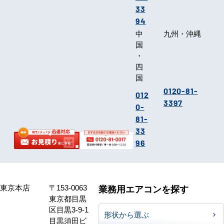
33
94
中
九州・沖縄
国
・
四
国
0120-81-
012
3397
0-
81-
33
96
東京本店
〒153-0063
業務用エアコンを探す
東京都目黒
区目黒3-9-1
形状から選ぶ
目黒須田ビ