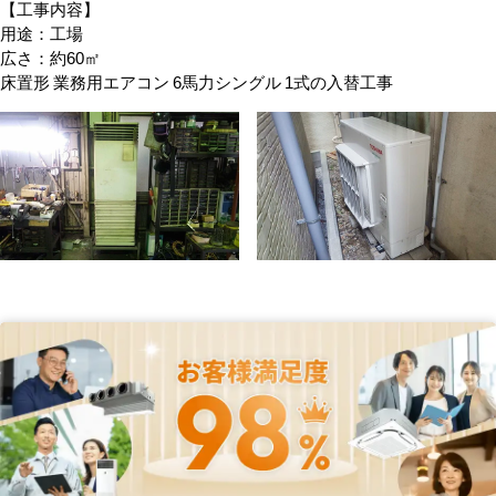
【工事内容】
用途：工場
広さ：約60㎡
床置形 業務用エアコン 6馬力シングル 1式の入替工事