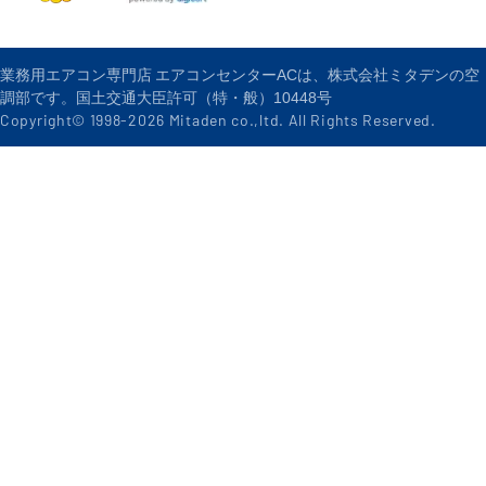
業務用エアコン専門店 エアコンセンターACは、株式会社ミタデンの空
調部です。国土交通大臣許可（特・般）10448号
Copyright© 1998-
2026
Mitaden co.,ltd. All Rights Reserved.