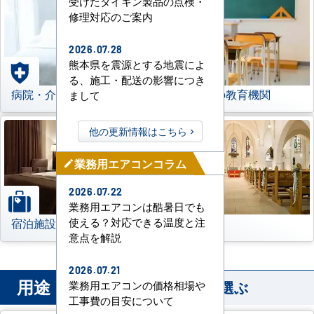
受けたダイキン製品の点検・
修理対応のご案内
2026.07.28
熊本県を震源とする地震によ
る、施工・配送の影響につき
病院・介護施設
学校などの教育機関
まして
他の更新情報はこちら
業務用エアコンコラム
mode_edit
2026.07.22
業務用エアコンは酷暑日でも
宿泊施設
その他
使える？対応できる温度と注
意点を解説
2026.07.21
用途
から業務用エアコンを選ぶ
業務用エアコンの価格相場や
工事費の目安について