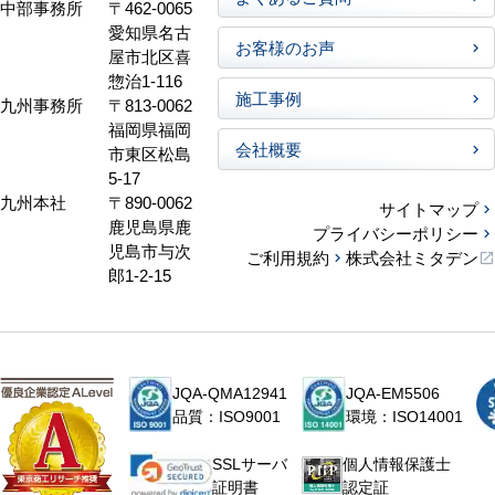
中部事務所
〒462-0065
愛知県名古
お客様のお声
屋市北区喜
惣治1-116
施工事例
九州事務所
〒813-0062
福岡県福岡
会社概要
市東区松島
5-17
九州本社
〒890-0062
サイトマップ
鹿児島県鹿
プライバシーポリシー
児島市与次
ご利用規約
株式会社ミタデン
郎1-2-15
JQA-QMA12941
JQA-EM5506
品質：ISO9001
環境：ISO14001
個人情報保護士
SSLサーバ
認定証
証明書