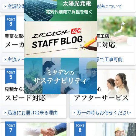
空調設備のご提案について
選ばれる秘訣について
POINT
POINT
3
4
主流メーカーを全取扱可能
47都道府県で工事可能
POINT
POINT
5
6
迅速にお届け出来る理由
万一の時もお任せください
POINT
POINT
7
8