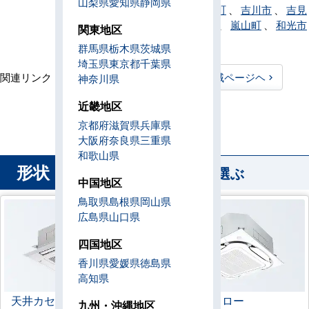
山梨県
愛知県
静岡県
潮市
、
横瀬町
、
吉川市
、
吉見
町
、
寄居町
、
嵐山町
、
和光市
関東地区
、
蕨市
群馬県
栃木県
茨城県
埼玉県
東京都
千葉県
関連リンク：
TOPページヘ
埼玉県全域ページヘ
神奈川県
埼玉県直工店所在地
近畿地区
京都府
滋賀県
兵庫県
大阪府
奈良県
三重県
和歌山県
形状
から業務用エアコンを選ぶ
中国地区
鳥取県
島根県
岡山県
広島県
山口県
四国地区
香川県
愛媛県
徳島県
高知県
天井カセット形
4方向
ラウンドフロー
九州・沖縄地区