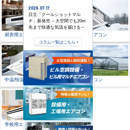
2026.07.17
日立「クールショットマル
チ」新発売 ～大空間でも20m
先まで快適な気流を届ける～
厨房用エアコン
寒冷地用エアコン
コラム一覧はこちら
中温/恒温用エアコン
農業用エアコン
学校用エアコン