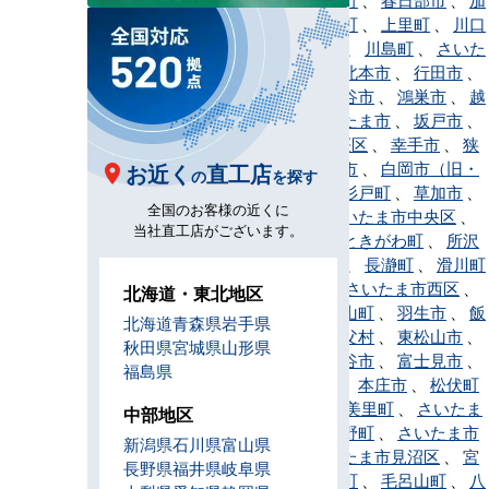
須市
、
神川町
、
上里町
、
川口
市
、
川越市
、
川島町
、
さいた
ま市北区
、
北本市
、
行田市
、
久喜市
、
熊谷市
、
鴻巣市
、
越
谷市
、
さいたま市
、
坂戸市
、
さいたま市桜区
、
幸手市
、
狭
山市
、
志木市
、
白岡市（旧・
お近く
直工店
の
を探す
白岡町）
、
杉戸町
、
草加市
、
全国のお客様の近くに
秩父市
、
さいたま市中央区
、
当社直工店がございます。
鶴ヶ島市
、
ときがわ町
、
所沢
市
、
戸田市
、
長瀞町
、
滑川町
、
新座市
、
さいたま市西区
、
北海道・東北地区
蓮田市
、
鳩山町
、
羽生市
、
飯
北海道
青森県
岩手県
能市
、
東秩父村
、
東松山市
、
秋田県
宮城県
山形県
日高市
、
深谷市
、
富士見市
、
福島県
ふじみ野市
、
本庄市
、
松伏町
、
三郷市
、
美里町
、
さいたま
中部地区
市緑区
、
皆野町
、
さいたま市
新潟県
石川県
富山県
南区
、
さいたま市見沼区
、
宮
長野県
福井県
岐阜県
代町
、
三芳町
、
毛呂山町
、
八