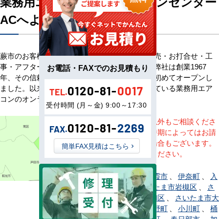
業務用エアコン専門店エアコンセンター
ACへようこそ
蕨市のお客様へ業務用エアコン・空調機器の販売・お打合せ・工
事・アフターサービスまで一貫して承ります。弊社は創業1967
お電話・FAXでのお見積もり
年、その信頼を基に空調のネット販売を日本で初めてオープンし
ました。以来、皆様にご信頼・ご愛顧いただいている業務用エア
0120-81-
0017
TEL.
コンのオンラインショップです。
受付時間 (月～金) 9:00～17:30
※記載地域以外もご相談くださ
0120-81-
2269
FAX.
い。地域・時期によってはお請
けできない場合もございます。
簡単FAX見積はこちら
直接ご相談ください。
上尾市
、
朝霞市
、
伊奈町
、
入
間市
、
さいたま市岩槻区
、
さ
いたま市浦和区
、
さいたま市大
宮区
、
小鹿野町
、
小川町
、
桶
川市
、
越生町
、
春日部市
、
加