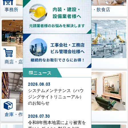
事務所
レストラン・飲食店
商店・店舗
工場
ニュース
newspaper
2026.08.03
システムメンテナンス（ハウ
ジングサイトリニューアル）
のお知らせ
倉庫・作業場
理美容室
2026.07.30
令和8年熊本地震により被害を