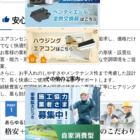
安心の8つのポイント
thumb_up
エアコンセンターACは、「格安＋α」の価値を追求し、価格だけ
でなく快適性と機能性にもこだわっています。
お客様の業種や施設の形態に合わせて、室内機の形状・設置位
置・能力・風向きなどを総合的に検討し、最適な空調環境をご提
案。
さらに、お手入れのしやすさやメンテナンス性まで考慮した設計
その他のご案内
で、長く快適にご使用いただけるようサポートします。
経験豊富な空調技術者が現場の状況やご要望を丁寧にヒアリング
し、最も効果的で効率的なプランをお届けします。
POINT
POINT
1
2