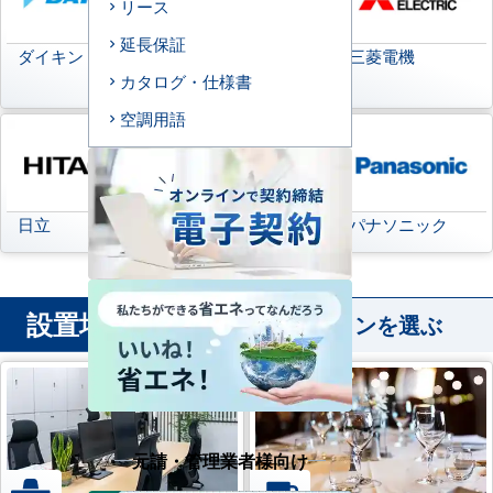
リース
延長保証
ダイキン
日本キヤリア
三菱電機
(旧:東芝キヤリア)
カタログ・仕様書
空調用語
日立
三菱重工
パナソニック
設置場所
から業務用エアコンを選ぶ
元請・管理業者様向け