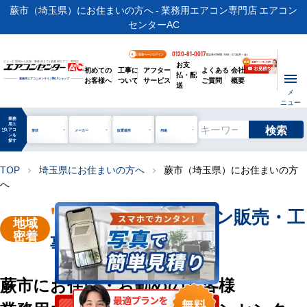
蕨市（埼玉県）にお住まいの方へ - 業務用エアコン専門店 エアコン
センターAC
0120-81-0017
お客様ページログイン
電話受付時間 / 9:00～17:30(月～金)
お支
ビル・工場用から店舗・事務所まで | 業務用エアコン専門店
初めての
工事に
アフター
よくある
会社
払・配
お客様へ
ついて
サービス
ご質問
概要
業務用エアコンオンライン
No.1
ショップ
送
メ
ニュー
業務
用エ
検索
manage_search
アコ
形状
メーカー
設置場所
用途
ンを
探す
TOP
埼玉県にお住まいの方へ
蕨市（埼玉県）にお住まいの方
chevron_right
chevron_right
へ
"蕨市"
業務用エアコン販売・工
地域
密着
事を承ります
蕨市にお住い・お勤めのお客様