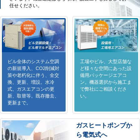
任せください。
ビル全体のシステム空調
工場やビル、大型店舗な
の新規導入、CO2削減対
ど様々な空間にあった設
策や老朽化に伴う、全交
備用パッケージエアコ
換、更新、増設。水冷
ン。機器選択から施工ま
式、ガスエアコンの更
で弊社にご相談くださ
新、取替等。既存撤去、
い。
更新まで。
ガスヒートポンプか
ら電気式へ