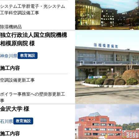
システム工学群電子・光システム
工学科空調設備工事
除湿機納品
独立行政法人国立病院機構
相模原病院 様
神奈川県
教育施設
施工内容
空調設備更新工事
ボイラー事務室への壁掛形更新工
事
金沢大学 様
石川県
教育施設
施工内容