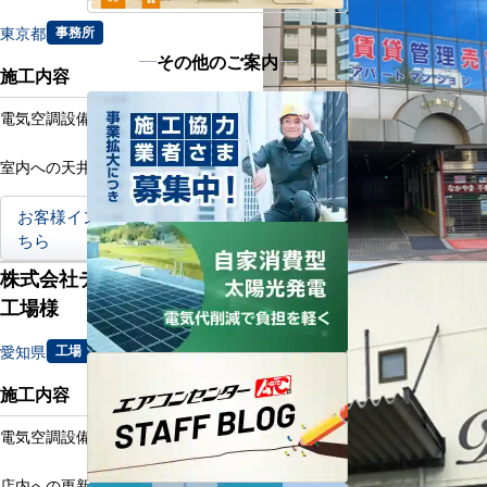
東京都
事務所
その他のご案内
施工内容
電気空調設備更新工事
室内への天井カセット形更新工事
お客様インタビューはこ
ちら
株式会社ディアハート天白
工場様
愛知県
工場
施工内容
電気空調設備更新工事
店内への更新工事