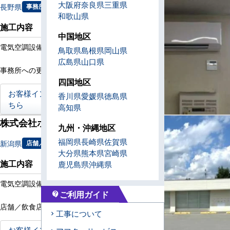
大阪府
奈良県
三重県
長野県
事務所
和歌山県
施工内容
中国地区
電気空調設備更新工事
鳥取県
島根県
岡山県
広島県
山口県
事務所への更新工事
四国地区
お客様インタビューはこ
香川県
愛媛県
徳島県
ちら
高知県
株式会社ホンダウォーク様
九州・沖縄地区
福岡県
長崎県
佐賀県
新潟県
店舗／飲食店
大分県
熊本県
宮崎県
施工内容
鹿児島県
沖縄県
電気空調設備新設工事
ご利用ガイド
contact_support
店舗／飲食店への新設工事
工事について
お客様インタビューはこ