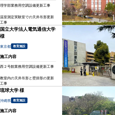
理学部業務用空調設備更新工事
温室測定実験室での天井吊形更新
工事
国立大学法人電気通信大学
様
東京都
教育施設
施工内容
西２号館業務用空調設備更新工事
教室内の天井吊形と壁掛形の更新
工事
琉球大学 様
沖縄県
教育施設
施工内容