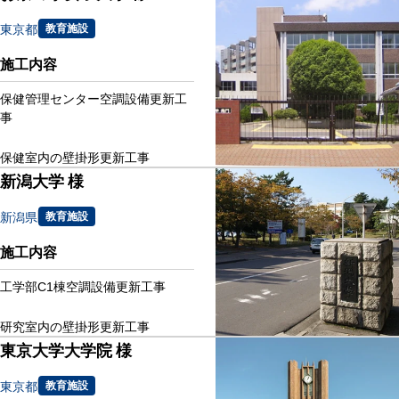
東京都
教育施設
施工内容
保健管理センター空調設備更新工
事
保健室内の壁掛形更新工事
新潟大学 様
新潟県
教育施設
施工内容
工学部C1棟空調設備更新工事
研究室内の壁掛形更新工事
東京大学大学院 様
東京都
教育施設