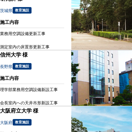
茨城県
教育施設
施工内容
業務用空調設備更新工事
測定室内の床置形更新工事
信州大学 様
長野県
教育施設
施工内容
理学部業務用空調設備新設工事
会長室内への天井吊形新設工事
大阪府立大学 様
大阪府
教育施設