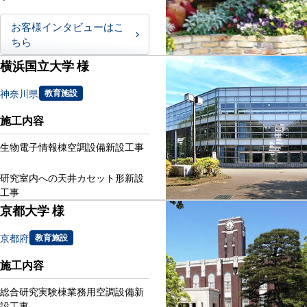
お客様インタビューはこ
ちら
横浜国立大学 様
神奈川県
教育施設
施工内容
生物電子情報棟空調設備新設工事
研究室内への天井カセット形新設
工事
京都大学 様
京都府
教育施設
施工内容
総合研究実験棟業務用空調設備新
設工事