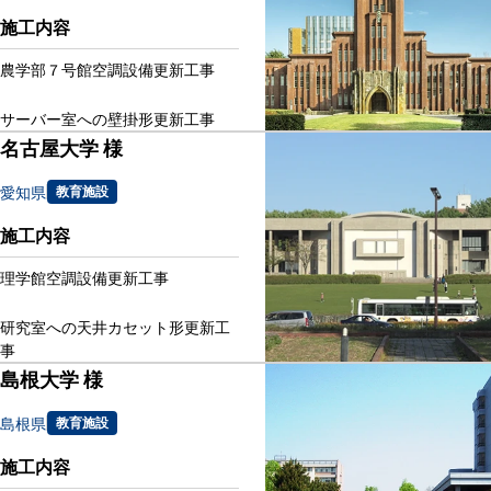
施工内容
農学部７号館空調設備更新工事
サーバー室への壁掛形更新工事
名古屋大学 様
愛知県
教育施設
施工内容
理学館空調設備更新工事
研究室への天井カセット形更新工
事
島根大学 様
島根県
教育施設
施工内容