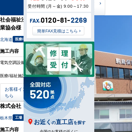
工場
商業
受付時間 (月～金) 9:00～17:30
所
施設
社会福祉法人北海道社会事
0120-81-
2269
FAX.
業協会様
簡単FAX見積はこちら
北海道
医療/福祉施設
施工内容
電気空調設備更新工事
医療/福祉施設への更新工事
お客様インタビューはこ
ちら
株式会社 那須夢工房様
栃木県
工場
お近く
直工店
の
を探す
施工内容
全国のお客様の近くに