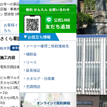
お寺への新設工事
店舗・事務所用パッケージエアコ
ン 壁掛形 3馬力 シングル × 3台
お客様インタビューはこ
ちら
お役立ち情報
tips_and_updates
さくら看護専門学校様
メーカー修理ご依頼連絡先
栃木県
教育施設
補助金
施工内容
リース
電気空調設備更新工事
延長保証
ビル用マルチエアコン × 6式
カタログ・仕様書
天カセ12馬力同時ツイン × 1式
空調用語
天カセ2.3馬力 × 2台 天カセ3馬力
× 2台
天カセ4馬力 × 6台 天カセ5馬力 ×
3台