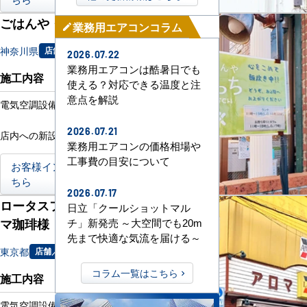
ごはんや・はっち様
業務用エアコンコラム
mode_edit
神奈川県
店舗／飲食店
2026.07.22
業務用エアコンは酷暑日でも
施工内容
使える？対応できる温度と注
意点を解説
電気空調設備新設工事
2026.07.21
店内への新設工事
業務用エアコンの価格相場や
工事費の目安について
お客様インタビューはこ
ちら
2026.07.17
ロータスフィールド アロ
日立「クールショットマル
マ珈琲様
チ」新発売 ～大空間でも20m
先まで快適な気流を届ける～
東京都
店舗／飲食店
コラム一覧はこちら
施工内容
電気空調設備更新工事