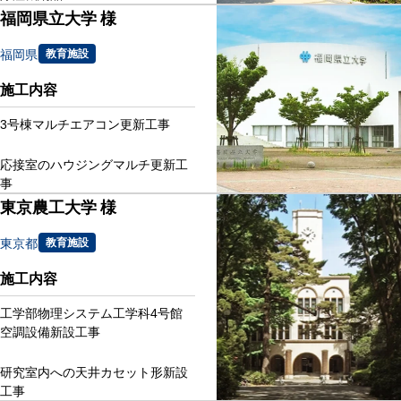
福岡県立大学 様
福岡県
教育施設
施工内容
3号棟マルチエアコン更新工事
応接室のハウジングマルチ更新工
事
東京農工大学 様
東京都
教育施設
施工内容
工学部物理システム工学科4号館
空調設備新設工事
研究室内への天井カセット形新設
工事