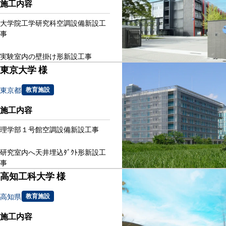
施工内容
大学院工学研究科空調設備新設工
事
実験室内の壁掛け形新設工事
東京大学 様
東京都
教育施設
施工内容
理学部１号館空調設備新設工事
研究室内へ天井埋込ﾀﾞｸﾄ形新設工
事
高知工科大学 様
高知県
教育施設
施工内容