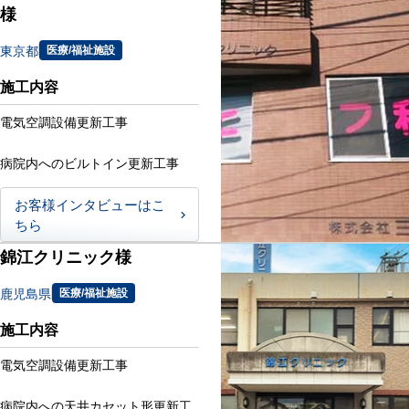
様
東京都
医療/福祉施設
施工内容
電気空調設備更新工事
病院内へのビルトイン更新工事
お客様インタビューはこ
ちら
錦江クリニック様
鹿児島県
医療/福祉施設
施工内容
電気空調設備更新工事
病院内への天井カセット形更新工