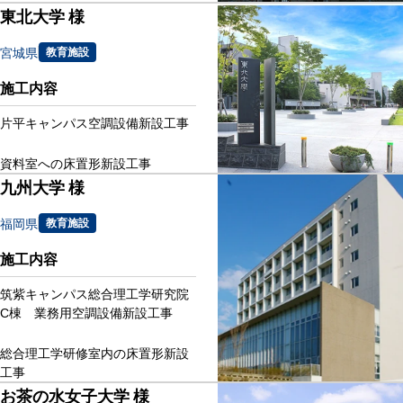
東北大学 様
宮城県
教育施設
施工内容
片平キャンパス空調設備新設工事
資料室への床置形新設工事
九州大学 様
福岡県
教育施設
施工内容
筑紫キャンパス総合理工学研究院
C棟 業務用空調設備新設工事
総合理工学研修室内の床置形新設
工事
お茶の水女子大学 様