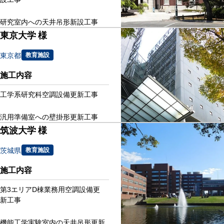
研究室内への天井吊形新設工事
東京大学 様
東京都
教育施設
施工内容
工学系研究科空調設備更新工事
汎用準備室への壁掛形更新工事
筑波大学 様
茨城県
教育施設
施工内容
第3エリアD棟業務用空調設備更
新工事
機能工学実験室内の天井吊形更新