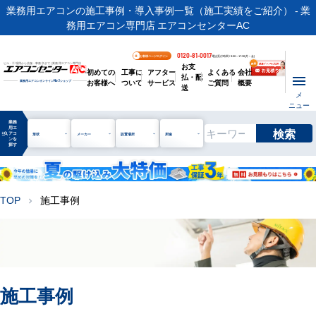
業務用エアコンの施工事例・導入事例一覧（施工実績をご紹介） - 業
務用エアコン専門店 エアコンセンターAC
0120-81-0017
お客様ページログイン
電話受付時間 / 9:00～17:30(月～金)
お支
ビル・工場用から店舗・事務所まで | 業務用エアコン専門店
初めての
工事に
アフター
よくある
会社
払・配
お客様へ
ついて
サービス
ご質問
概要
業務用エアコンオンライン
No.1
ショップ
送
メ
ニュー
業務
用エ
検索
manage_search
アコ
形状
メーカー
設置場所
用途
ンを
探す
TOP
施工事例
chevron_right
施工事例