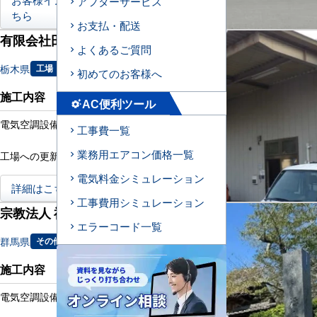
アフターサービス
ちら
お支払・配送
有限会社田代精密様
よくあるご質問
栃木県
工場
初めてのお客様へ
施工内容
AC便利ツール
settings_suggest
電気空調設備更新工事
工事費一覧
業務用エアコン価格一覧
工場への更新工事
電気料金シミュレーション
詳細はこちら
工事費用シミュレーション
宗教法人 福寿院様
エラーコード一覧
群馬県
その他
施工内容
電気空調設備新設工事