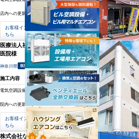
店内への更新工事
お客様インタビューはこ
ちら
医療法人社団洋光会いずみ
医院様
神奈川県
医院
施工内容
電気空調設備更新工事
院内への更新工事
お客様インタビューはこ
ちら
株式会社なかやま不動産様