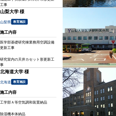
工事
山梨大学 様
山梨県
教育施設
施工内容
医学部基礎研究棟業務用空調設備
更新工事
研究室内の天井カセット形更新工
事
北海道大学 様
北海道
教育施設
施工内容
工学部Ａ等空気調和装置納品
除湿機本体納品