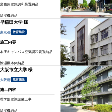
業務用空気調和装置納品
除湿機納品
早稲田大学 様
東京都
教育施設
施工内容
本庄キャンパス空気調和装置納品
除湿機本体納品
大阪市立大学 様
大阪府
教育施設
施工内容
理学部空調設備工事
除湿機納品