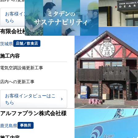
お客様インタビューはこ
ちら
有限会社松良様
茨城県
店舗／飲食店
施工内容
電気空調設備更新工事
店内への更新工事
お客様インタビューはこ
ちら
アルファプラン株式会社様
鹿児島県
事務所
施工内容