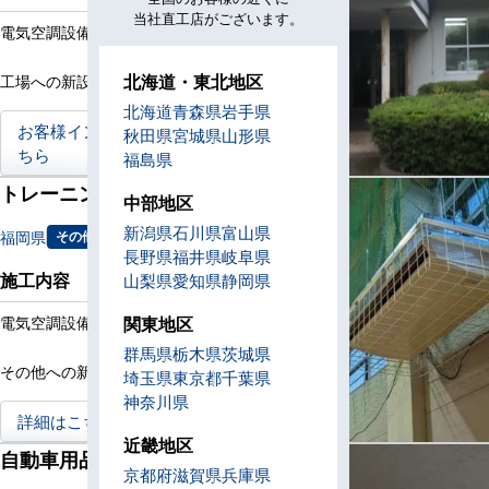
当社直工店がございます。
電気空調設備新設工事
北海道・東北地区
工場への新設工事
北海道
青森県
岩手県
お客様インタビューはこ
秋田県
宮城県
山形県
ちら
福島県
トレーニング施設様
中部地区
新潟県
石川県
富山県
福岡県
その他
長野県
福井県
岐阜県
施工内容
山梨県
愛知県
静岡県
関東地区
電気空調設備新設工事
群馬県
栃木県
茨城県
その他への新設工事
埼玉県
東京都
千葉県
神奈川県
詳細はこちら
近畿地区
自動車用品店様
京都府
滋賀県
兵庫県