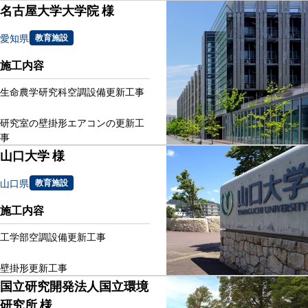
名古屋大学大学院 様
愛知県
教育施設
施工内容
生命農学研究科空調設備更新工事
研究室の壁掛形エアコンの更新工
事
山口大学 様
山口県
教育施設
施工内容
工学部空調設備更新工事
壁掛形更新工事
国立研究開発法人国立環境
研究所 様