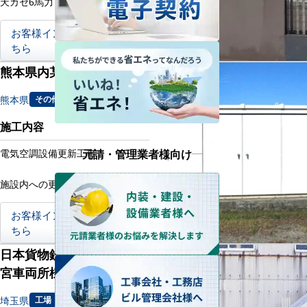
天カセ6馬力 × 6台
お客様インタビューはこ
ちら
熊本県内某発電所様
熊本県
その他
施工内容
元請・管理業者様向け
電気空調設備更新工事
施設内への更新工事
お客様インタビューはこ
ちら
日本貨物鉄道株式会社 大
宮車両所様
埼玉県
工場