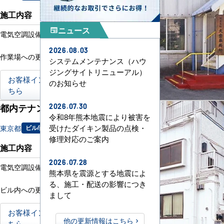
施工内容
ニュース
newspaper
電気空調設備更新工事
2026.08.03
作業場への更新工事
システムメンテナンス（ハウ
ジングサイトリニューアル）
お客様インタビューはこ
のお知らせ
ちら
都内テナントビル様
2026.07.30
令和8年熊本地震により被害を
受けたダイキン製品の点検・
東京都
ビル/商業施設
修理対応のご案内
施工内容
2026.07.28
電気空調設備更新工事
熊本県を震源とする地震によ
る、施工・配送の影響につき
ビル内への更新工事
まして
お客様インタビューはこ
他の更新情報はこちら
ちら