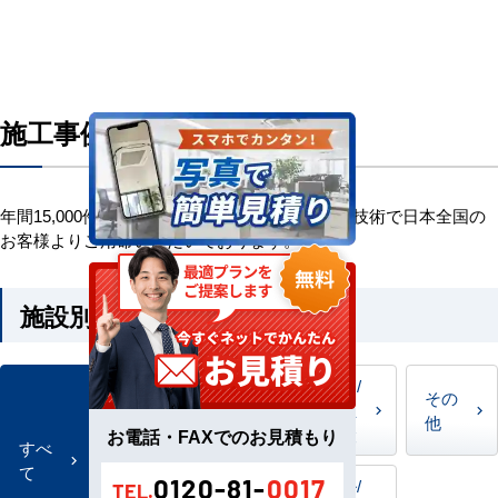
施工事例一覧
年間15,000件の施工事例 国内最高クラスの施工技術で日本全国の
お客様よりご用命いただいております。
施設別に絞り込みが可能です。
店舗
医療/
教育
その
／飲
福祉
施設
他
お電話・FAXでのお見積もり
食店
施設
すべ
て
0120-81-
0017
ビル/
TEL.
事務