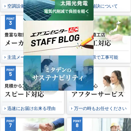
空調設備のご提案について
選ばれる秘訣について
POINT
POINT
3
4
主流メーカーを全取扱可能
47都道府県で工事可能
POINT
POINT
5
6
迅速にお届け出来る理由
万一の時もお任せください
POINT
POINT
7
8