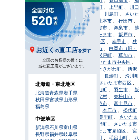
須市
、
神川町
、
上里町
、
川口
市
、
川越市
、
川島町
、
さいた
ま市北区
、
北本市
、
行田市
、
久喜市
、
熊谷市
、
鴻巣市
、
越
谷市
、
さいたま市
、
坂戸市
、
さいたま市桜区
、
幸手市
、
狭
山市
、
志木市
、
白岡市（旧・
お近く
直工店
の
を探す
白岡町）
、
杉戸町
、
草加市
、
全国のお客様の近くに
秩父市
、
さいたま市中央区
、
当社直工店がございます。
鶴ヶ島市
、
ときがわ町
、
所沢
市
、
戸田市
、
長瀞町
、
滑川町
、
新座市
、
さいたま市西区
、
北海道・東北地区
蓮田市
、
鳩山町
、
羽生市
、
飯
北海道
青森県
岩手県
能市
、
東秩父村
、
東松山市
、
秋田県
宮城県
山形県
日高市
、
深谷市
、
富士見市
、
福島県
ふじみ野市
、
本庄市
、
松伏町
、
三郷市
、
美里町
、
さいたま
中部地区
市緑区
、
皆野町
、
さいたま市
新潟県
石川県
富山県
南区
、
さいたま市見沼区
、
宮
長野県
福井県
岐阜県
代町
、
三芳町
、
毛呂山町
、
八