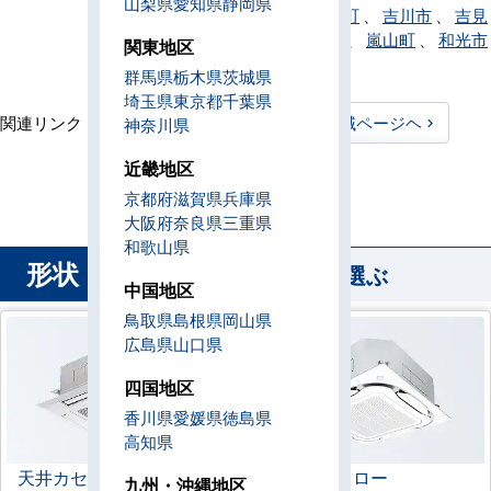
山梨県
愛知県
静岡県
潮市
、
横瀬町
、
吉川市
、
吉見
町
、
寄居町
、
嵐山町
、
和光市
関東地区
、
蕨市
群馬県
栃木県
茨城県
埼玉県
東京都
千葉県
関連リンク：
TOPページヘ
埼玉県全域ページヘ
神奈川県
埼玉県直工店所在地
近畿地区
京都府
滋賀県
兵庫県
大阪府
奈良県
三重県
和歌山県
形状
から業務用エアコンを選ぶ
中国地区
鳥取県
島根県
岡山県
広島県
山口県
四国地区
香川県
愛媛県
徳島県
高知県
天井カセット形
4方向
ラウンドフロー
九州・沖縄地区