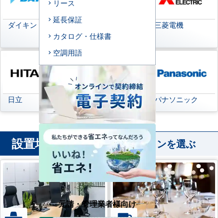
リース
延長保証
ダイキン
日本キヤリア
三菱電機
(旧:東芝キヤリア)
カタログ・仕様書
空調用語
日立
三菱重工
パナソニック
設置場所
から業務用エアコンを選ぶ
元請・管理業者様向け