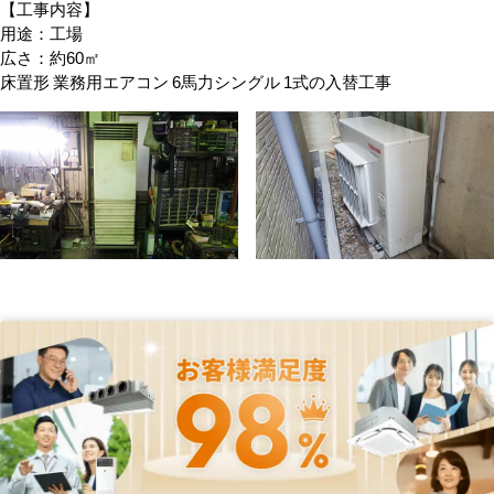
【工事内容】
用途：工場
広さ：約60㎡
床置形 業務用エアコン 6馬力シングル 1式の入替工事