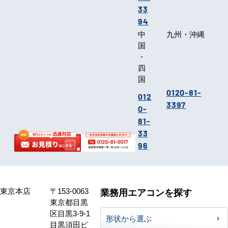
33
94
中
九州・沖縄
国
・
四
国
0120-81-
012
3397
0-
81-
33
96
東京本店
〒153-0063
業務用エアコンを探す
東京都目黒
区目黒3-9-1
形状から選ぶ
目黒須田ビ