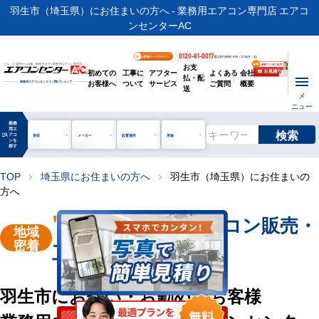
羽生市（埼玉県）にお住まいの方へ - 業務用エアコン専門店 エアコ
ンセンターAC
0120-81-0017
お客様ページログイン
電話受付時間 / 9:00～17:30(月～金)
お支
ビル・工場用から店舗・事務所まで | 業務用エアコン専門店
初めての
工事に
アフター
よくある
会社
払・配
お客様へ
ついて
サービス
ご質問
概要
業務用エアコンオンライン
No.1
ショップ
送
メ
ニュー
業務
用エ
検索
manage_search
アコ
形状
メーカー
設置場所
用途
ンを
探す
TOP
埼玉県にお住まいの方へ
羽生市（埼玉県）にお住まいの
chevron_right
chevron_right
方へ
"羽生市"
業務用エアコン販売・
地域
密着
工事を承ります
羽生市にお住い・お勤めのお客様