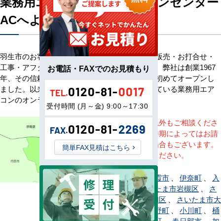
業務用エアコン専門店エアコンセンター
ACへようこそ
羽生市のお客様へ業務用エアコン・空調機器の販売・お打合せ・
工事・アフターサービスまで一貫して承ります。弊社は創業1967
お電話・FAXでのお見積もり
年、その信頼を基に空調のネット販売を日本で初めてオープンし
ました。以来、皆様にご信頼・ご愛顧いただいている業務用エア
0120-81-
0017
TEL.
コンのオンラインショップです。
受付時間 (月～金) 9:00～17:30
※記載地域以外もご相談くださ
0120-81-
2269
FAX.
い。地域・時期によってはお請
けできない場合もございます。
簡単FAX見積はこちら
直接ご相談ください。
上尾市
、
朝霞市
、
伊奈町
、
入
間市
、
さいたま市岩槻区
、
さ
いたま市浦和区
、
さいたま市大
宮区
、
小鹿野町
、
小川町
、
桶
川市
、
越生町
、
春日部市
、
加