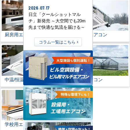
2026.07.17
日立「クールショットマル
チ」新発売 ～大空間でも20m
先まで快適な気流を届ける～
厨房用エアコン
寒冷地用エアコン
コラム一覧はこちら
中温/恒温用エアコン
農業用エアコン
学校用エアコン