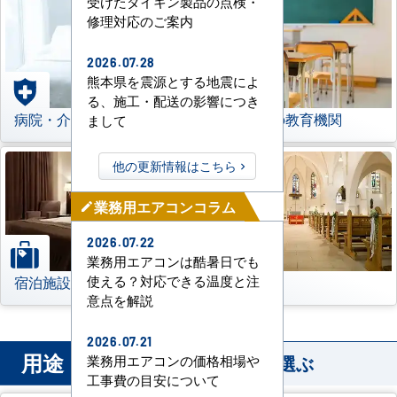
受けたダイキン製品の点検・
修理対応のご案内
2026.07.28
熊本県を震源とする地震によ
る、施工・配送の影響につき
病院・介護施設
学校などの教育機関
まして
他の更新情報はこちら
業務用エアコンコラム
mode_edit
2026.07.22
業務用エアコンは酷暑日でも
宿泊施設
その他
使える？対応できる温度と注
意点を解説
2026.07.21
用途
から業務用エアコンを選ぶ
業務用エアコンの価格相場や
工事費の目安について