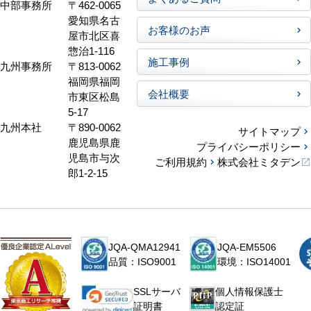
中部事務所
〒462-0065
愛知県名古
お客様のお声
屋市北区喜
惣治1-116
施工事例
九州事務所
〒813-0062
福岡県福岡
会社概要
市東区松島
5-17
九州本社
〒890-0062
サイトマップ
鹿児島県鹿
プライバシーポリシー
児島市与次
ご利用規約
株式会社ミタデン
郎1-2-15
JQA-QMA12941
JQA-EM5506
品質：ISO9001
環境：ISO14001
個人情報保護士
SSLサーバ
認定証
証明書