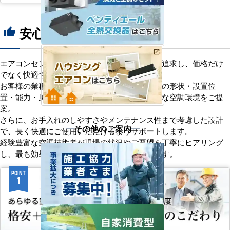
安心の8つのポイント
thumb_up
エアコンセンターACは、「格安＋α」の価値を追求し、価格だけ
でなく快適性と機能性にもこだわっています。
お客様の業種や施設の形態に合わせて、室内機の形状・設置位
置・能力・風向きなどを総合的に検討し、最適な空調環境をご提
案。
さらに、お手入れのしやすさやメンテナンス性まで考慮した設計
その他のご案内
で、長く快適にご使用いただけるようサポートします。
経験豊富な空調技術者が現場の状況やご要望を丁寧にヒアリング
し、最も効果的で効率的なプランをお届けします。
POINT
POINT
1
2