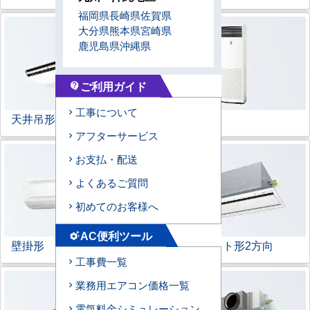
福岡県
長崎県
佐賀県
大分県
熊本県
宮崎県
鹿児島県
沖縄県
ご利用ガイド
contact_support
工事について
天井吊形
床置形
アフターサービス
お支払・配送
よくあるご質問
初めてのお客様へ
AC便利ツール
settings_suggest
壁掛形
天井カセット形
2方向
工事費一覧
業務用エアコン価格一覧
電気料金シミュレーション