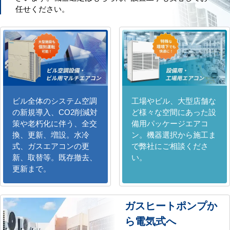
任せください。
ビル全体のシステム空調
工場やビル、大型店舗な
の新規導入、CO2削減対
ど様々な空間にあった設
策や老朽化に伴う、全交
備用パッケージエアコ
換、更新、増設。水冷
ン。機器選択から施工ま
式、ガスエアコンの更
で弊社にご相談くださ
新、取替等。既存撤去、
い。
更新まで。
ガスヒートポンプか
ら電気式へ