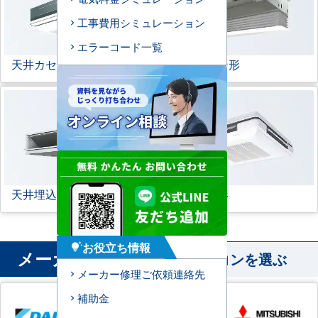
工事費用シミュレーション
エラーコード一覧
天井カセット形
1方向
ビルトイン形
天井埋込ダクト形
天吊自在形
お役立ち情報
tips_and_updates
メーカー
から業務用エアコンを選ぶ
メーカー修理ご依頼連絡先
補助金