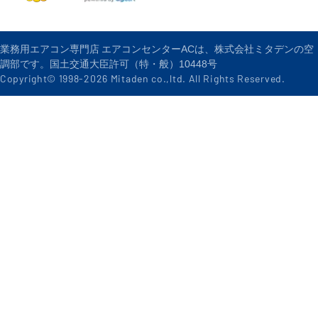
業務用エアコン専門店 エアコンセンターACは、株式会社ミタデンの空
調部です。国土交通大臣許可（特・般）10448号
Copyright© 1998-
2026
Mitaden co.,ltd. All Rights Reserved.