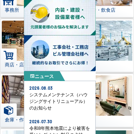
事務所
レストラン・飲食店
商店・店舗
工場
ニュース
newspaper
2026.08.03
システムメンテナンス（ハウ
ジングサイトリニューアル）
のお知らせ
倉庫・作業場
理美容室
2026.07.30
令和8年熊本地震により被害を