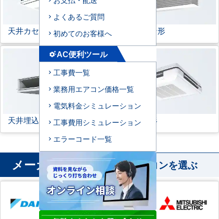
よくあるご質問
天井カセット形
1方向
ビルトイン形
初めてのお客様へ
AC便利ツール
settings_suggest
工事費一覧
業務用エアコン価格一覧
電気料金シミュレーション
天井埋込ダクト形
天吊自在形
工事費用シミュレーション
エラーコード一覧
メーカー
から業務用エアコンを選ぶ