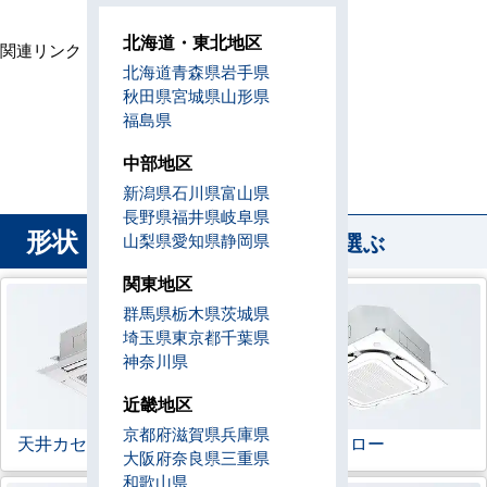
北海道・東北地区
関連リンク：
全国対応トップページへ
北海道
青森県
岩手県
島根県のホームページ
秋田県
宮城県
山形県
福島県
島根県直工店所在地
中部地区
新潟県
石川県
富山県
長野県
福井県
岐阜県
形状
から業務用エアコンを選ぶ
山梨県
愛知県
静岡県
関東地区
群馬県
栃木県
茨城県
埼玉県
東京都
千葉県
神奈川県
近畿地区
京都府
滋賀県
兵庫県
天井カセット形
4方向
ラウンドフロー
大阪府
奈良県
三重県
和歌山県