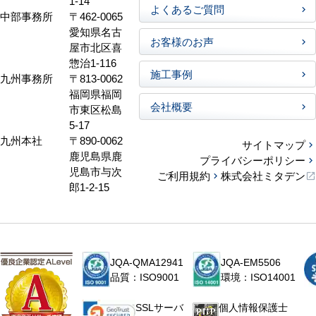
1-14
よくあるご質問
中部事務所
〒462-0065
愛知県名古
お客様のお声
屋市北区喜
惣治1-116
施工事例
九州事務所
〒813-0062
福岡県福岡
会社概要
市東区松島
5-17
九州本社
〒890-0062
サイトマップ
鹿児島県鹿
プライバシーポリシー
児島市与次
ご利用規約
株式会社ミタデン
郎1-2-15
JQA-QMA12941
JQA-EM5506
品質：ISO9001
環境：ISO14001
個人情報保護士
SSLサーバ