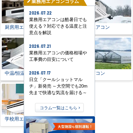
業務用エアコンコラム
mode_edit
2026.07.22
業務用エアコンは酷暑日でも
使える？対応できる温度と注
厨房用エアコン
寒冷地用エアコン
意点を解説
2026.07.21
業務用エアコンの価格相場や
工事費の目安について
中温/恒温用エアコン
農業用エアコン
2026.07.17
日立「クールショットマル
チ」新発売 ～大空間でも20m
先まで快適な気流を届ける～
コラム一覧はこちら
学校用エアコン