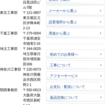
目黒須田ビ
ル7階
メーカーから選ぶ
東京工事部
〒121-0807
東京都足立
設置場所から選ぶ
区伊興本町
2-13
千葉工事部
〒279-0004
用途から選ぶ
千葉県浦安
市猫実3-16
埼玉工事部
〒344-0025
埼玉県春日
初めてのお客様へ
部市増田新
田306
工事について
神奈川工事部
〒220-0073
神奈川県横
アフターサービス
浜市西区岡
野2-1
お支払・配送について
関西事務所
〒550-0013
大阪府大阪
返品交換について
市西区新町