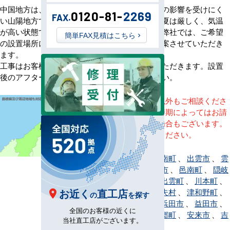
中国地方は、雨や雪が多く降る山陰地方と、風の影響を受けにく
0120-81-
2269
FAX.
い山陽地方で天候が違います。特に山陽地方の夏は厳しく、気温
が高い状態で無風状態となることもあります。弊社では、ご希望
簡単FAX見積はこちら
の設置場所に最適な機器を、空調のプロがご提案させていただき
ます。
工事はお客様のお近くの担当者が対応させていただきます。設置
後のアフターサービスも安心してお任せください。
※記載地域以外もご相談くださ
い。地域・時期によってはお請
けできない場合もございます。
直接ご相談ください。
海士町
、
飯南町
、
出雲市
、
雲
南市
、
大田市
、
邑南町
、
隠岐
の島町
、
奥出雲町
、
川本町
、
お近く
直工店
江津市
、
知夫村
、
津和野町
、
の
を探す
西ノ島町
、
浜田市
、
益田市
、
全国のお客様の近くに
松江市
、
美郷町
、
安来市
、
吉
当社直工店がございます。
賀町