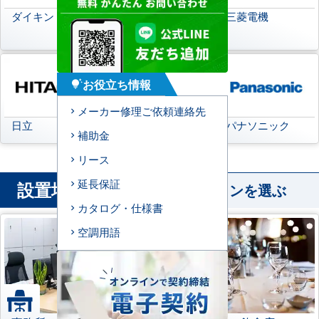
ダイキン
日本キヤリア
三菱電機
(旧:東芝キヤリア)
お役立ち情報
tips_and_updates
メーカー修理ご依頼連絡先
日立
三菱重工
パナソニック
補助金
リース
延長保証
設置場所
から業務用エアコンを選ぶ
カタログ・仕様書
空調用語