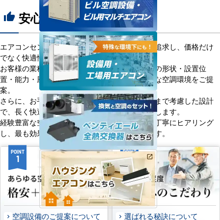
安心の8つのポイント
thumb_up
エアコンセンターACは、「格安＋α」の価値を追求し、価格だけ
でなく快適性と機能性にもこだわっています。
お客様の業種や施設の形態に合わせて、室内機の形状・設置位
置・能力・風向きなどを総合的に検討し、最適な空調環境をご提
案。
さらに、お手入れのしやすさやメンテナンス性まで考慮した設計
で、長く快適にご使用いただけるようサポートします。
経験豊富な空調技術者が現場の状況やご要望を丁寧にヒアリング
し、最も効果的で効率的なプランをお届けします。
POINT
POINT
1
2
空調設備のご提案について
選ばれる秘訣について