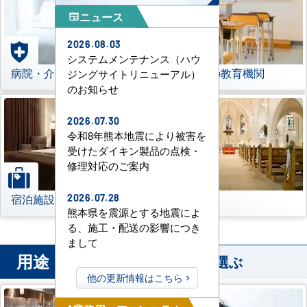
ニュース
newspaper
2026.08.03
システムメンテナンス（ハウ
病院・介護施設
学校などの教育機関
ジングサイトリニューアル）
のお知らせ
2026.07.30
令和8年熊本地震により被害を
受けたダイキン製品の点検・
修理対応のご案内
宿泊施設
その他
2026.07.28
熊本県を震源とする地震によ
る、施工・配送の影響につき
まして
用途
から業務用エアコンを選ぶ
他の更新情報はこちら