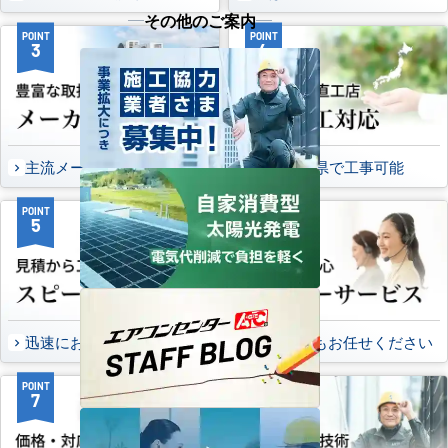
その他のご案内
POINT
POINT
3
4
主流メーカーを全取扱可能
47都道府県で工事可能
POINT
POINT
5
6
迅速にお届け出来る理由
万一の時もお任せください
POINT
POINT
7
8