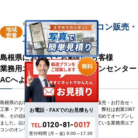
"島根県"
業務用エアコン販売・
地域
密着
工事を承ります
島根県にお住い・お勤めのお客様
業務用エアコン専門店エアコンセンター
ACへようこそ
島根県のお客様へ業務用エアコン・空調機器の販売・お打合せ・
工事・アフターサービスまで一貫して承ります。弊社は創業1967
お電話・FAXでのお見積もり
年、その信頼を基に空調のネット販売を日本で初めてオープンし
ました。以来、皆様にご信頼・ご愛顧いただいている業務用エア
0120-81-
0017
TEL.
コンのオンラインショップです。
受付時間 (月～金) 9:00～17:30