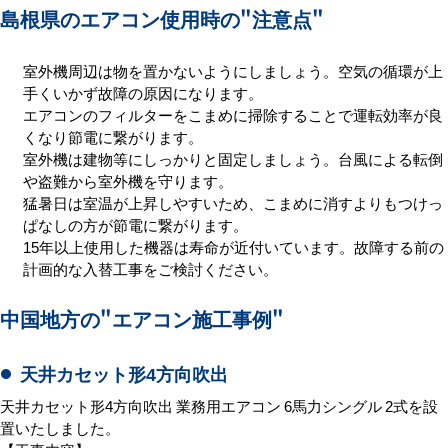
島根県のエアコン使用時の
"注意点"
室外機周辺は物を置かないようにしましょう。空気の循環が上
手くいかず故障の原因になります。
エアコンのフィルターをこまめに掃除することで運転効率が良
くなり節電に繋がります。
室外機は建物等にしっかりと固定しましょう。台風による転倒
や盗難から室外機を守ります。
猛暑日は室温が上昇しやすいため、こまめに消すよりもつけっ
ぱなしの方が節電に繋がります。
15年以上使用した機器は寿命が近付いています。故障する前の
計画的な入替工事をご検討ください。
中国地方の
"エアコン施工事例"
天井カセット形4方向吹出
天井カセット形4方向吹出 業務用エアコン 6馬力シングル 2式を設
置いたしました。