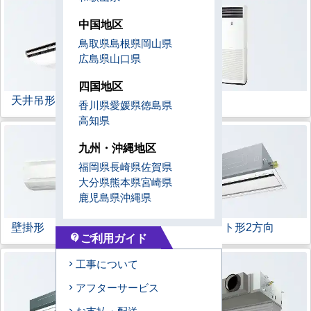
中国地区
鳥取県
島根県
岡山県
広島県
山口県
四国地区
天井吊形
床置形
香川県
愛媛県
徳島県
高知県
九州・沖縄地区
福岡県
長崎県
佐賀県
大分県
熊本県
宮崎県
鹿児島県
沖縄県
壁掛形
天井カセット形
2方向
ご利用ガイド
contact_support
工事について
アフターサービス
お支払・配送