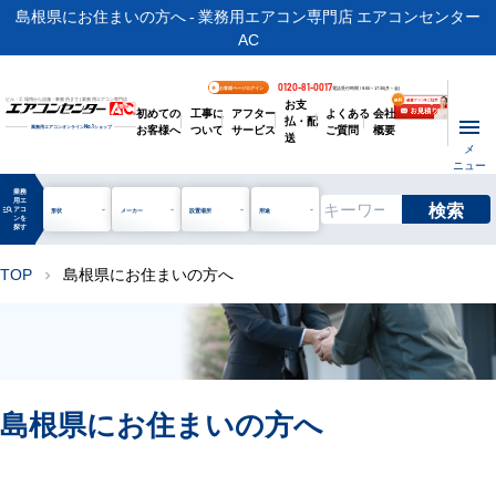
島根県にお住まいの方へ - 業務用エアコン専門店 エアコンセンター
AC
0120-81-0017
お客様ページログイン
電話受付時間 / 9:00～17:30(月～金)
お支
ビル・工場用から店舗・事務所まで | 業務用エアコン専門店
初めての
工事に
アフター
よくある
会社
払・配
お客様へ
ついて
サービス
ご質問
概要
業務用エアコンオンライン
No.1
ショップ
送
メ
ニュー
業務
用エ
検索
manage_search
アコ
形状
メーカー
設置場所
用途
ンを
探す
TOP
島根県にお住まいの方へ
chevron_right
島根県にお住まいの方へ