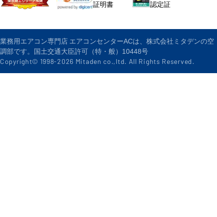
認定証
証明書
業務用エアコン専門店 エアコンセンターACは、株式会社ミタデンの空
調部です。国土交通大臣許可（特・般）10448号
Copyright© 1998-
2026
Mitaden co.,ltd. All Rights Reserved.