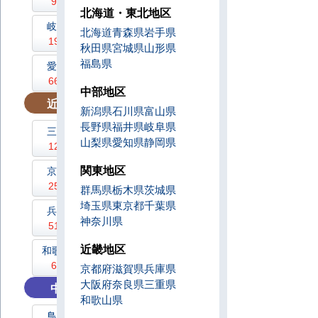
91件
144件
北海道・東北地区
岐阜県
静岡県
北海道
青森県
岩手県
191件
300件
秋田県
宮城県
山形県
福島県
愛知県
664件
中部地区
近畿地区
/ 2183件
新潟県
石川県
富山県
長野県
福井県
岐阜県
三重県
滋賀県
山梨県
愛知県
静岡県
123件
107件
関東地区
京都府
大阪府
254件
1017件
群馬県
栃木県
茨城県
埼玉県
東京都
千葉県
兵庫県
奈良県
神奈川県
513件
108件
近畿地区
和歌山県
61件
京都府
滋賀県
兵庫県
大阪府
奈良県
三重県
中国地区
/ 449件
和歌山県
鳥取県
島根県