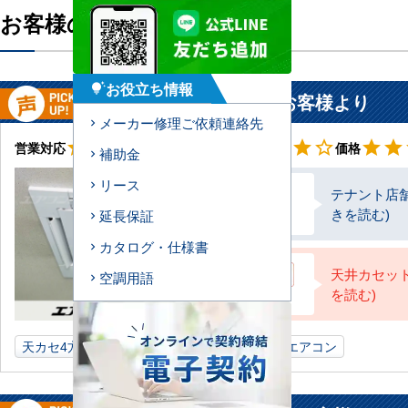
お客様の声の一覧
お役立ち情報
tips_and_updates
静岡県 焼津市 店舗に設置されたお客様より
メーカー修理ご依頼連絡先
星5
星4
star
star
star
star
star
star
star
star
star
star_border
star
star
営業対応
工事対応
価格
補助金
リース
テナント店舗
きを読む)
延長保証
お客様
カタログ・仕様書
天井カセット
空調用語
を読む)
AC担当
天カセ4方向
5馬力
店舗
静岡県
業務用エアコン