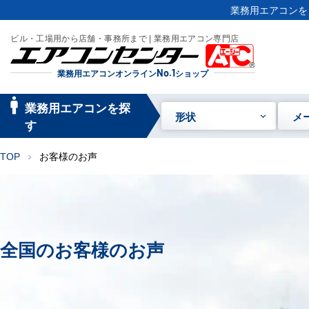
業務用エアコンを
ビル・工場用から店舗・事務所まで | 業務用エアコン専門店
業務用エアコンオンライン
No.1
ショップ
manage_searc
業務用エアコンを探
形状
メ
h
す
TOP
お客様のお声
chevron_right
全国のお客様のお声