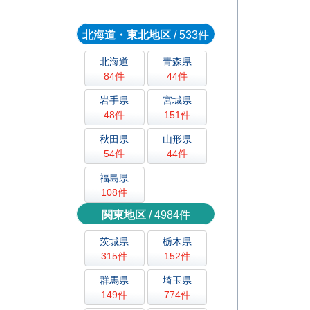
北海道・東北地区
/ 533件
北海道
青森県
84件
44件
岩手県
宮城県
48件
151件
秋田県
山形県
54件
44件
福島県
108件
関東地区
/ 4984件
茨城県
栃木県
315件
152件
群馬県
埼玉県
149件
774件