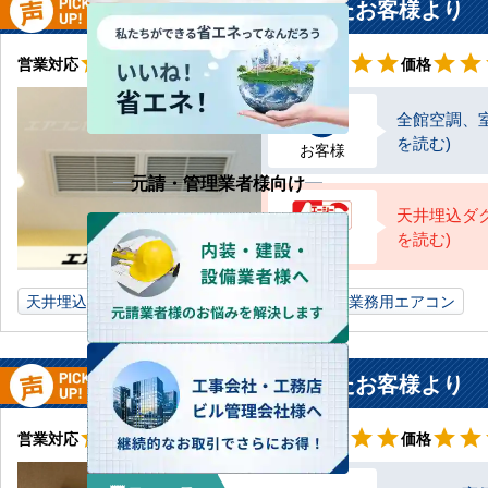
兵庫県 丹波市 事務所に設置されたお客様より
星4
星5
star
star
star
star
star_border
star
star
star
star
star
star
star
営業対応
工事対応
価格
全館空調、
を読む)
お客様
元請・管理業者様向け
天井埋込ダク
を読む)
AC担当
天井埋込ダクト形
5馬力
事務所
兵庫県
業務用エアコン
広島県 広島市 飲食店に設置されたお客様より
星5
星5
star
star
star
star
star
star
star
star
star
star
star
star
営業対応
工事対応
価格