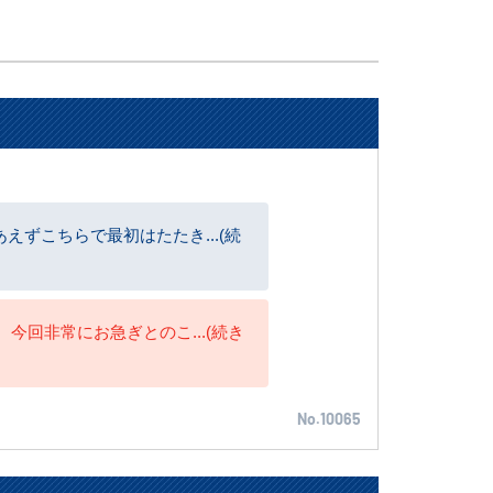
ずこちらで最初はたたき...(続
今回非常にお急ぎとのこ...(続き
No.10065