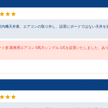
星5
star
star
star
室内機天井裏、エアコンの取り外し、設置にボードではない天井を切り
ト形 業務用エアコン 5馬力シングル 1式を設置いたしました。あり
星5
star
star
star