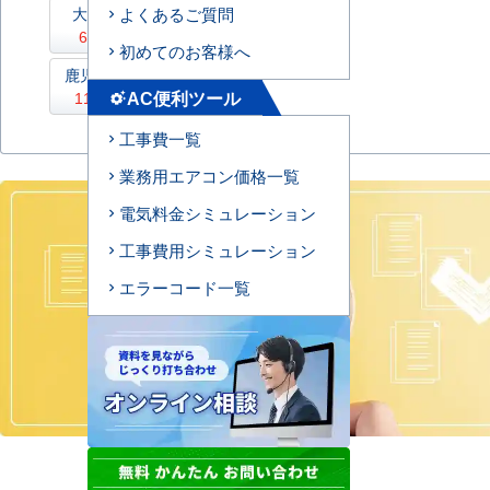
大分県
よくあるご質問
宮崎県
69件
81件
初めてのお客様へ
鹿児島県
沖縄県
AC便利ツール
119件
33件
settings_suggest
工事費一覧
業務用エアコン価格一覧
電気料金シミュレーション
工事費用シミュレーション
エラーコード一覧