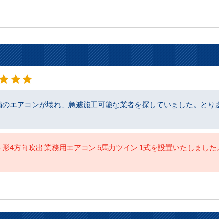
星5
star
star
star
のエアコンが壊れ、急遽施工可能な業者を探していました。とりあえ
形4方向吹出 業務用エアコン 5馬力ツイン 1式を設置いたしました。