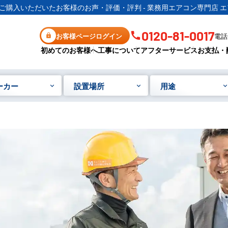
ご購入いただいたお客様のお声・評価・評判 - 業務用エアコン専門店 エ
0120-81-0017
お客様ページログイン
電話受
初めてのお客様へ
工事について
アフターサービス
お支払・
ーカー
設置場所
用途