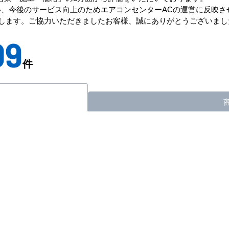
、今後のサービス向上のためエアコンセンターACの運営に反映さ
指します。ご協力いただきましたお客様、誠にありがとうございまし
09
件