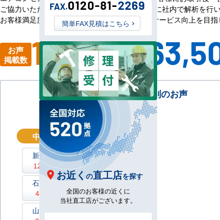
0120-81-
2269
FAX.
ご協力いただいたアンケート評価・ご意見を元に社内で解析を行い
お客様満足度100％の評価をいただけるよう、サービス向上を目
簡単FAX見積はこちら
11,091
63,5
お声
全国
掲載数
件
工事数
都道府県別のお声
中部地区
/ 1685件
新潟県
富山県
126件
61件
お近く
直工店
の
を探す
石川県
福井県
全国のお客様の近くに
49件
59件
当社直工店がございます。
山梨県
長野県