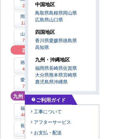
中国地区
26件
36件
鳥取県
島根県
岡山県
岡山県
広島県
広島県
山口県
125件
187件
四国地区
山口県
75件
香川県
愛媛県
徳島県
高知県
四国地区
/ 225件
九州・沖縄地区
徳島県
香川県
福岡県
長崎県
佐賀県
48件
75件
大分県
熊本県
宮崎県
愛媛県
高知県
鹿児島県
沖縄県
74件
28件
九州・沖縄地区
/ 1018件
ご利用ガイド
contact_support
福岡県
佐賀県
工事について
481件
54件
アフターサービス
長崎県
熊本県
71件
110件
お支払・配送