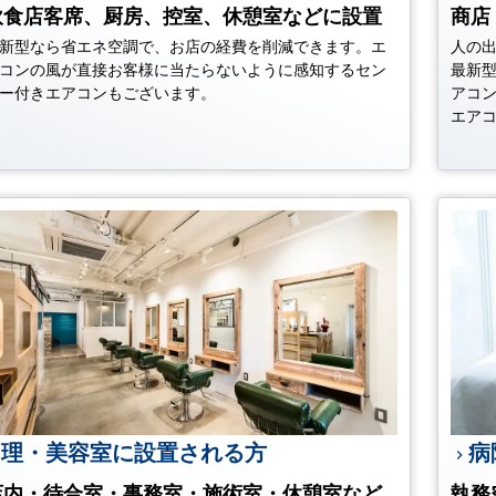
飲食店客席、厨房、控室、休憩室などに設置
商店
新型なら省エネ空調で、お店の経費を削減できます。エ
人の
コンの風が直接お客様に当たらないように感知するセン
最新
ー付きエアコンもございます。
アコ
エア
理・美容室に設置される方
病
店内・待合室・事務室・施術室・休憩室など
執務