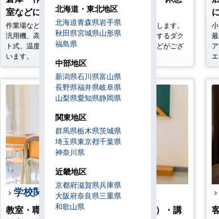
北海道・東北地区
室などに設置
北海道
青森県
岩手県
作業場などの規模により様々な空調をご提案いたします。
小
秋田県
宮城県
山形県
汎用機、高天井対応の大型空調から、個々を空調するダク
最
福島県
ト式、温度管理が必要な荷物を保管する空調機などがござ
ア
います。
エ
中部地区
新潟県
石川県
富山県
長野県
福井県
岐阜県
山梨県
愛知県
静岡県
関東地区
群馬県
栃木県
茨城県
埼玉県
東京都
千葉県
神奈川県
近畿地区
京都府
滋賀県
兵庫県
学校関連に設置される方
大阪府
奈良県
三重県
和歌山県
教室・職員室・特別室・ホール（講堂）・講