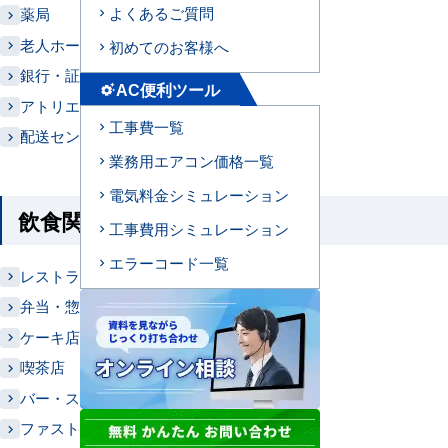
よくあるご質問
薬局
老人ホーム・ケアハウス
初めてのお客様へ
銀行・証券・金融機関
AC便利ツール
settings_suggest
アトリエ
工事費一覧
配送センター
業務用エアコン価格一覧
電気料金シミュレーション
飲食関係
工事費用シミュレーション
エラーコード一覧
レストラン
弁当・惣菜・たこ焼き屋
ケーキ店、パン屋
喫茶店
バー・スナック・クラブ
ファストフード