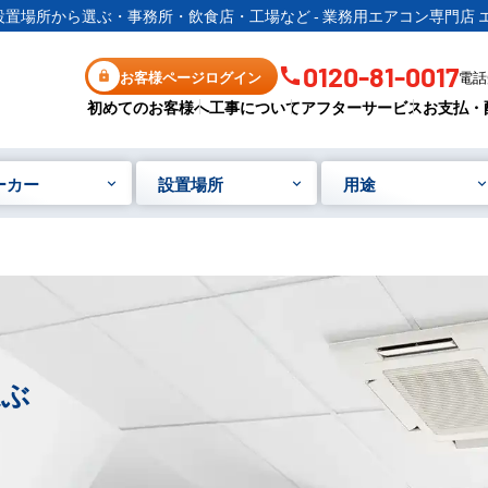
置場所から選ぶ・事務所・飲食店・工場など - 業務用エアコン専門店 
0120-81-0017
お客様ページログイン
電話受
初めてのお客様へ
工事について
アフターサービス
お支払・
ーカー
設置場所
用途
選ぶ