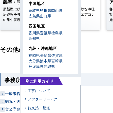
義室・学食・などに設置
中国地区
最新型は授業中学習に集中できる静音設計で、無駄な冷暖
客
鳥取県
島根県
岡山県
房運転を抑えて省エネも向上。職員室や事務室でエアコン
客
広島県
山口県
の集中管理もできます。
施
四国地区
香川県
愛媛県
徳島県
高知県
その他の設置場所
九州・沖縄地区
福岡県
長崎県
佐賀県
大分県
熊本県
宮崎県
鹿児島県
沖縄県
事務所系
ご利用ガイド
contact_support
工事について
一般事務所
アフターサービス
病院・医院・診療所
お支払・配送
官公庁舎