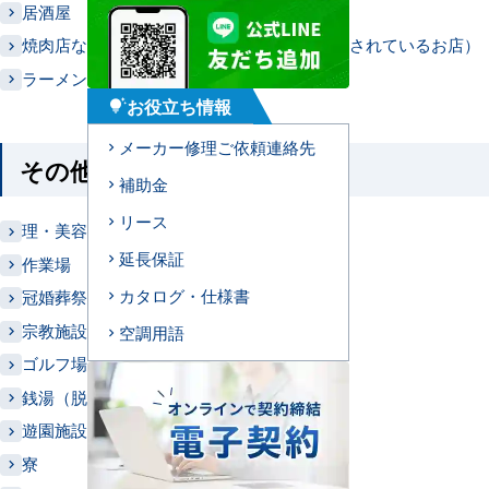
居酒屋
焼肉店など（鉄板・七輪・コンロなどが設置されているお店）
ラーメン屋
お役立ち情報
tips_and_updates
メーカー修理ご依頼連絡先
その他
補助金
リース
理・美容室
延長保証
作業場
カタログ・仕様書
冠婚葬祭施設（結婚式場・葬儀場など）
宗教施設（お寺・神社・教会など）
空調用語
ゴルフ場
銭湯（脱衣所）
遊園施設
寮