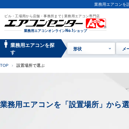
業務用エアコンを設
ビル・工場用から店舗・事務所まで | 業務用エアコン専門店
業務用エアコンオンライン
No.1
ショップ
manage_searc
業務用エアコンを探
形状
メ
h
す
TOP
設置場所で選ぶ
chevron_right
業務用エアコンを「設置場所」から