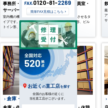
0120-81-
2269
事務所・更衣室・会議室・休憩室・役員室・
FAX.
サーバー室などに設置
最
簡単FAX見積はこちら
ア
室内機の機械部分を天井に埋込み、吹出口を露出させるタ
サ
イプです。写真の4方向形の他に2方向形、1方向形、ビル
トイン形、ダクト形がございます。
お近く
直工店
の
を探す
全国のお客様の近くに
倉庫・作業場に設置される方
当社直工店がございます。
倉庫・作業場・配送センター・事務室・休憩