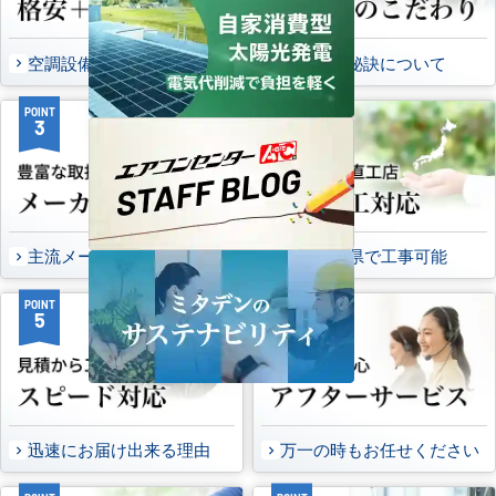
空調設備のご提案について
選ばれる秘訣について
POINT
POINT
3
4
主流メーカーを全取扱可能
47都道府県で工事可能
POINT
POINT
5
6
迅速にお届け出来る理由
万一の時もお任せください