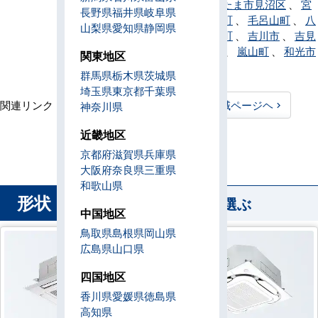
南区
、
さいたま市見沼区
、
宮
長野県
福井県
岐阜県
代町
、
三芳町
、
毛呂山町
、
八
山梨県
愛知県
静岡県
潮市
、
横瀬町
、
吉川市
、
吉見
町
、
寄居町
、
嵐山町
、
和光市
関東地区
、
蕨市
群馬県
栃木県
茨城県
埼玉県
東京都
千葉県
関連リンク：
TOPページヘ
埼玉県全域ページヘ
神奈川県
埼玉県直工店所在地
近畿地区
京都府
滋賀県
兵庫県
大阪府
奈良県
三重県
和歌山県
形状
から業務用エアコンを選ぶ
中国地区
鳥取県
島根県
岡山県
広島県
山口県
四国地区
香川県
愛媛県
徳島県
高知県