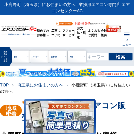
小鹿野町（埼玉県）にお住まいの方へ - 業務用エアコン専門店 エア
コンセンターAC
0120-81-0017
お客様ページログイン
電話受付時間 / 9:00～17:30(月～金)
お支
ビル・工場用から店舗・事務所まで | 業務用エアコン専門店
初めての
工事に
アフター
よくある
会社
払・配
お客様へ
ついて
サービス
ご質問
概要
業務用エアコンオンライン
No.1
ショップ
送
メ
ニュー
業務
用エ
検索
manage_search
アコ
形状
メーカー
設置場所
用途
ンを
探す
TOP
埼玉県にお住まいの方へ
小鹿野町（埼玉県）にお住まい
chevron_right
chevron_right
の方へ
"小鹿野町"
業務用エアコン販
地域
密着
売・工事を承ります