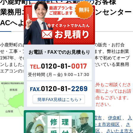
小鹿野町にお住い・お勤めのお客様
業務用エアコン専門店エアコンセンター
ACへようこそ
小鹿野町のお客様へ業務用エアコン・空調機器の販売・お打合
せ・工事・アフターサービスまで一貫して承ります。弊社は創業
お電話・FAXでのお見積もり
1967年、その信頼を基に空調のネット販売を日本で初めてオープ
ンしました。以来、皆様にご信頼・ご愛顧いただいている業務用
0120-81-
0017
TEL.
エアコンのオンラインショップです。
受付時間 (月～金) 9:00～17:30
※記載地域以外もご相談くださ
0120-81-
2269
FAX.
い。地域・時期によってはお請
けできない場合もございます。
簡単FAX見積はこちら
直接ご相談ください。
上尾市
、
朝霞市
、
伊奈町
、
入
間市
、
さいたま市岩槻区
、
さ
いたま市浦和区
、
さいたま市大