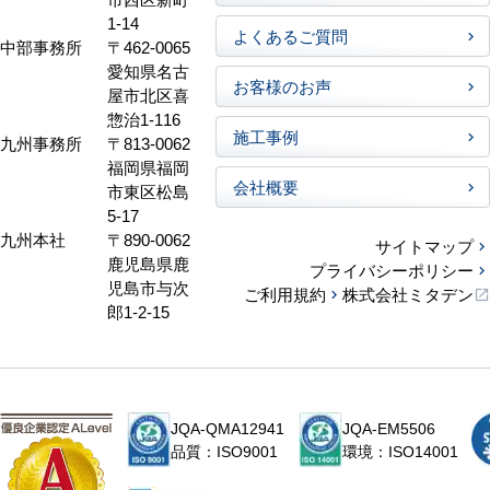
1-14
よくあるご質問
中部事務所
〒462-0065
愛知県名古
お客様のお声
屋市北区喜
惣治1-116
施工事例
九州事務所
〒813-0062
福岡県福岡
会社概要
市東区松島
5-17
九州本社
〒890-0062
サイトマップ
鹿児島県鹿
プライバシーポリシー
児島市与次
ご利用規約
株式会社ミタデン
郎1-2-15
JQA-QMA12941
JQA-EM5506
品質：ISO9001
環境：ISO14001