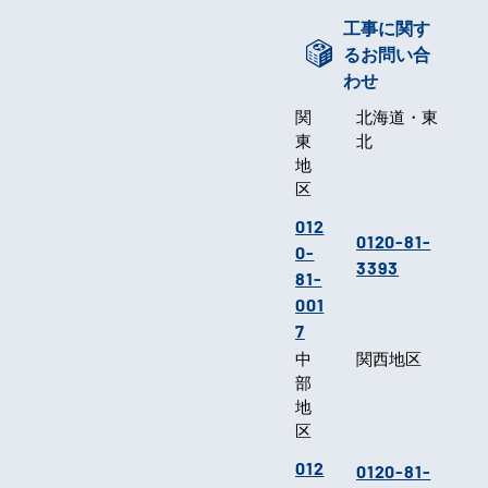
工事に関す
るお問い合
わせ
関
北海道・東
東
北
地
区
012
0120-81-
0-
3393
81-
001
7
中
関西地区
部
地
区
012
0120-81-