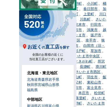
宮区
、
小鹿野町
、
小川町
、
桶
川市
、
越生町
、
春日部市
、
加
須市
、
神川町
、
上里町
、
川口
市
、
川越市
、
川島町
、
さいた
ま市北区
、
北本市
、
行田市
、
久喜市
、
熊谷市
、
鴻巣市
、
越
谷市
、
さいたま市
、
坂戸市
、
さいたま市桜区
、
幸手市
、
狭
山市
、
志木市
、
白岡市（旧・
お近く
直工店
の
を探す
白岡町）
、
杉戸町
、
草加市
、
全国のお客様の近くに
秩父市
、
さいたま市中央区
、
当社直工店がございます。
鶴ヶ島市
、
ときがわ町
、
所沢
市
、
戸田市
、
長瀞町
、
滑川町
、
新座市
、
さいたま市西区
、
北海道・東北地区
蓮田市
、
鳩山町
、
羽生市
、
飯
北海道
青森県
岩手県
能市
、
東秩父村
、
東松山市
、
秋田県
宮城県
山形県
日高市
、
深谷市
、
富士見市
、
福島県
ふじみ野市
、
本庄市
、
松伏町
、
三郷市
、
美里町
、
さいたま
中部地区
市緑区
、
皆野町
、
さいたま市
新潟県
石川県
富山県