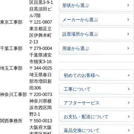
区目黒3-9-1
形状から選ぶ
目黒須田ビ
ル7階
メーカーから選ぶ
東京工事部
〒121-0807
東京都足立
設置場所から選ぶ
区伊興本町
2-13
千葉工事部
〒279-0004
用途から選ぶ
千葉県浦安
市猫実3-16
埼玉工事部
〒344-0025
埼玉県春日
初めてのお客様へ
部市増田新
田306
工事について
神奈川工事部
〒220-0073
神奈川県横
アフターサービス
浜市西区岡
野2-1
お支払・配送について
関西事務所
〒550-0013
大阪府大阪
返品交換について
市西区新町