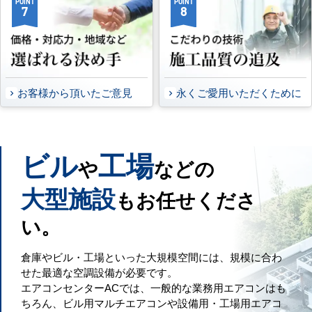
POINT
POINT
7
8
お客様から頂いたご意見
永くご愛用いただくために
ビル
工場
や
などの
大型施設
もお任せくださ
い。
倉庫やビル・工場といった大規模空間には、規模に合わ
せた最適な空調設備が必要です。
エアコンセンターACでは、一般的な業務用エアコンはも
ちろん、ビル用マルチエアコンや設備用・工場用エアコ