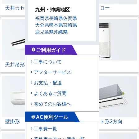
天井カセット形
4方向
ラウンドフロー
九州・沖縄地区
福岡県
長崎県
佐賀県
大分県
熊本県
宮崎県
鹿児島県
沖縄県
ご利用ガイド
contact_support
工事について
天井吊形
床置形
アフターサービス
お支払・配送
よくあるご質問
初めてのお客様へ
AC便利ツール
settings_suggest
壁掛形
天井カセット形
2方向
工事費一覧
業務用エアコン価格一覧