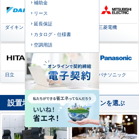
補助金
リース
延長保証
ダイキン
日本キヤリア
三菱電機
(旧:東芝キヤリア)
カタログ・仕様書
空調用語
日立
三菱重工
パナソニック
設置場所
から業務用エアコンを選ぶ