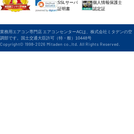
個人情報保護士
SSLサーバ
認定証
証明書
業務用エアコン専門店 エアコンセンターACは、株式会社ミタデンの空
調部です。国土交通大臣許可（特・般）10448号
Copyright© 1998-
2026
Mitaden co.,ltd. All Rights Reserved.