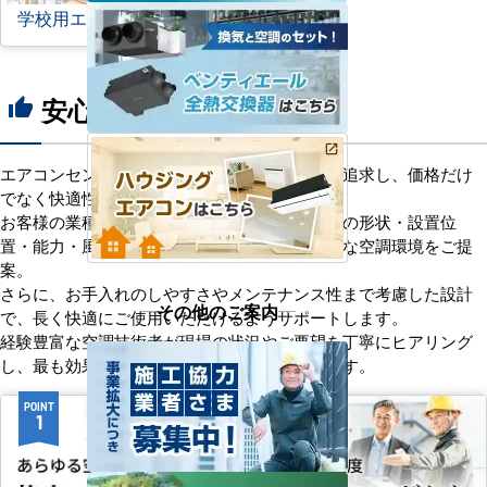
学校用エアコン
安心の8つのポイント
thumb_up
エアコンセンターACは、「格安＋α」の価値を追求し、価格だけ
でなく快適性と機能性にもこだわっています。
お客様の業種や施設の形態に合わせて、室内機の形状・設置位
置・能力・風向きなどを総合的に検討し、最適な空調環境をご提
案。
さらに、お手入れのしやすさやメンテナンス性まで考慮した設計
その他のご案内
で、長く快適にご使用いただけるようサポートします。
経験豊富な空調技術者が現場の状況やご要望を丁寧にヒアリング
し、最も効果的で効率的なプランをお届けします。
POINT
POINT
1
2