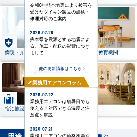
令和8年熊本地震により被害を
受けたダイキン製品の点検・
修理対応のご案内
2026.07.28
熊本県を震源とする地震によ
る、施工・配送の影響につき
病院・介護施設
学校などの教育機関
まして
他の更新情報はこちら
業務用エアコンコラム
mode_edit
2026.07.22
業務用エアコンは酷暑日でも
宿泊施設
その他
使える？対応できる温度と注
意点を解説
2026.07.21
用途
から業務用エアコンを選ぶ
業務用エアコンの価格相場や