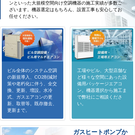
ンといった大規模空間向け空調機器の施工実績が多数ご
ざいます。機器選定はもちろん、設置工事も安心してお
任せください。
ビル全体のシステム空調
工場やビル、大型店舗な
の新規導入、CO2削減対
ど様々な空間にあった設
策や老朽化に伴う、全交
備用パッケージエアコ
換、更新、増設。水冷
ン。機器選択から施工ま
式、ガスエアコンの更
で弊社にご相談くださ
新、取替等。既存撤去、
い。
更新まで。
ガスヒートポンプか