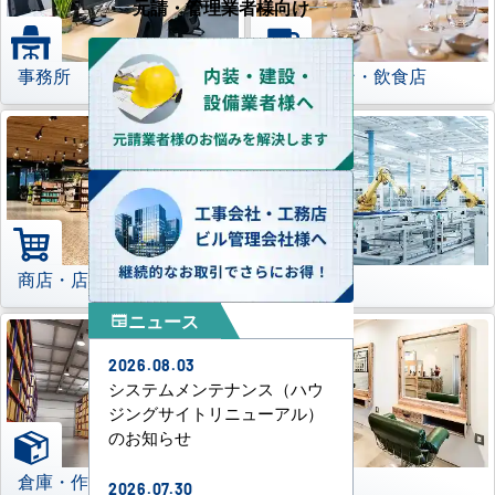
元請・管理業者様向け
事務所
レストラン・飲食店
商店・店舗
工場
ニュース
newspaper
2026.08.03
システムメンテナンス（ハウ
ジングサイトリニューアル）
のお知らせ
倉庫・作業場
理美容室
2026.07.30