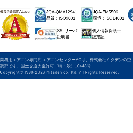
JQA-QMA12941
JQA-EM5506
品質：ISO9001
環境：ISO14001
個人情報保護士
SSLサーバ
認定証
証明書
業務用エアコン専門店 エアコンセンターACは、株式会社ミタデンの空
調部です。国土交通大臣許可（特・般）10448号
Copyright© 1998-
2026
Mitaden co.,ltd. All Rights Reserved.