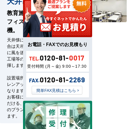
天井吊形
教育施設はもちろんオ
フィスにも人気の空調
機。
天井懐に十分なスペースがない場
お電話・FAXでのお見積もり
合は天吊形がおすすめ。パワフル
に風を送り出す仕様の為、倉庫や
0120-81-
0017
TEL.
工場等の大規模空間でも能力を発
揮します。
受付時間 (月～金) 9:00～17:30
設置場所によっては排水を促すド
0120-81-
2269
FAX.
レンアップキットの設置が必要に
なります。丁寧な現場調査の上、
簡単FAX見積はこちら
お客様に長く安心してご利用いた
だける、最適でお求めやすい価格
のプランをご案内させていただき
ます。