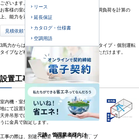
ございます。
リース
お客様の室の内容をお伺いし、空調技術者が空調負荷を計算の
上、能力を選定いたします。
延長保証
カタログ・仕様書
見積依頼フォームよりお入り下さい
空調用語
3馬力からは室内機が1台から2～4台の同時運転タイプ・個別運転
タイプなど様々なバリエーションからお選びいただけます。
設置工事の概要について
室内機・室外機・リモコンのセット商品を、現
地にて設置致します。
天井吊形では、室内機を天井から吊り下げるよ
うに金具で固定します。
元請・管理業者様向け
工事の際は、別途、配管・配線・ドレン管、ブ