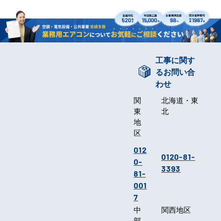
工事に関す
るお問い合
わせ
関
北海道・東
東
北
地
区
012
0120-81-
0-
3393
81-
001
7
中
関西地区
部