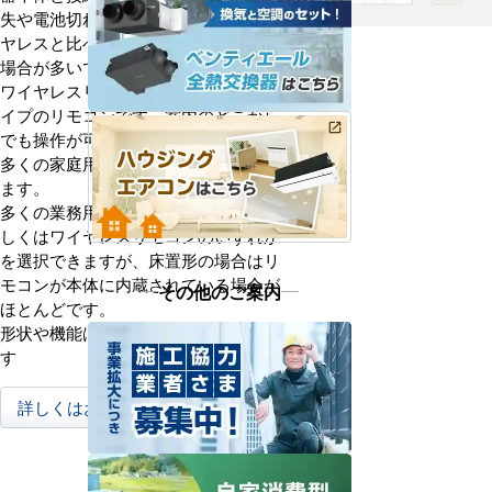
失や電池切れなどの心配がなく、ワイ
ヤレスと比べ便利な機能が付いている
場合が多いです。
ワイヤレスリモコンは、持ち運べるタ
イプのリモコンです。室内のどこから
でも操作が可能なため、利便性が高く
多くの家庭用エアコンに採用されてい
ます。
多くの業務用エアコンはワイヤードも
しくはワイヤレスリモコンのいずれか
を選択できますが、床置形の場合はリ
モコンが本体に内蔵されている場合が
その他のご案内
ほとんどです。
形状や機能はメーカーごとに異なりま
す
詳しくはお問合せください