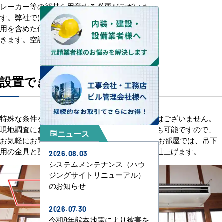
レーカー等の部材を用意する必要がございま
す。弊社ではお打ち合わせの上、必要な部材費
用を含めた価格で工事費をご提案させていただ
きます。空調工事はすべてお任せください。
設置できる場所について
特殊な条件を除けば、基本的に設置場所の制限はございません。
現地調査にお伺いして設置可能か確認することも可能ですので、
ニュース
newspaper
お気軽にお問合せください。 天井ボードの無いお部屋では、吊下
用の金具と配管を露出させ、スタイリッシュに仕上げます。
2026.08.03
システムメンテナンス（ハウ
ジングサイトリニューアル）
のお知らせ
2026.07.30
令和8年熊本地震により被害を