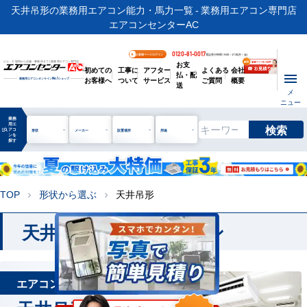
天井吊形の業務用エアコン能力・馬力一覧 - 業務用エアコン専門店
エアコンセンターAC
0120-81-0017
お客様ページログイン
電話受付時間 / 9:00～17:30(月～金)
お支
ビル・工場用から店舗・事務所まで | 業務用エアコン専門店
初めての
工事に
アフター
よくある
会社
払・配
お客様へ
ついて
サービス
ご質問
概要
業務用エアコンオンライン
No.1
ショップ
送
メ
ニュー
業務
用エ
検索
manage_search
アコ
形状
メーカー
設置場所
用途
ンを
探す
TOP
形状から選ぶ
天井吊形
chevron_right
chevron_right
天井吊形 業務用エアコン
エアコンを形から選ぶ