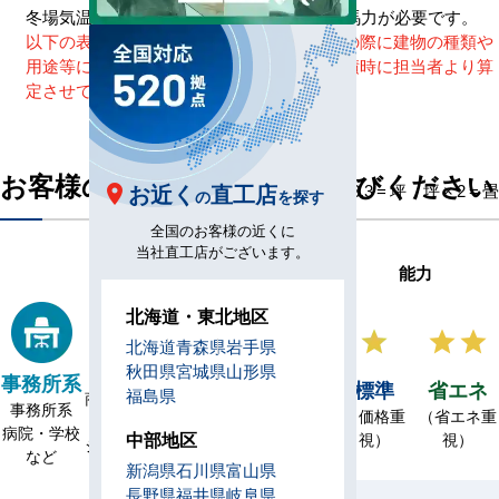
冬場気温の低い地域は1または2つ大きめの馬力が必要です。
以下の表はあくまで参考値です。機種選定の際に建物の種類や
用途等により負荷が変わりますので、お見積時に担当者より算
定させていただきます。
お客様のお部屋の広さをお選びください
お近く
直工店
単位 m² ÷ 3.3 = 坪 坪 × 2 = 畳
の
を探す
全国のお客様の近くに
当社直工店がございます。
能力
室の用途
用途詳細一覧
北海道・東北地区
北海道
青森県
岩手県
商店
秋田県
宮城県
山形県
事務所系
理美容室
飲食店
標準
省エネ
福島県
商店・スー
事務所系
理容室
飲食店
（価格重
（省エネ重
パー
病院・学校
ヘアサロン
レストラン
中部地区
視）
視）
ジム・作業
など
など
など
場など
新潟県
石川県
富山県
長野県
福井県
岐阜県