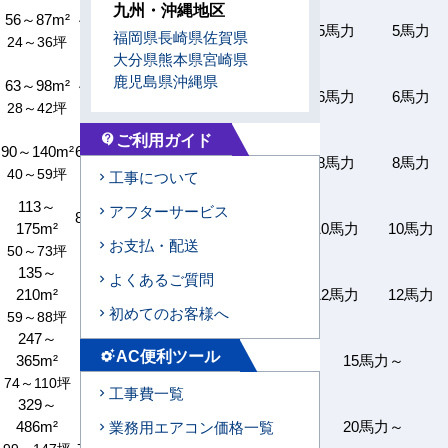
九州・沖縄地区
56～87m²
42～66m²
41～53m²
38～53m²
5馬力
5馬力
福岡県
長崎県
佐賀県
24～36坪
18～27坪
14～18坪
11～18坪
大分県
熊本県
宮崎県
鹿児島県
沖縄県
63～98m²
47～74m²
45～59m²
42～59m²
6馬力
6馬力
28～42坪
21～31坪
16～21坪
13～21坪
ご利用ガイド
contact_support
90～140m²
67～106m²
64～84m²
60～84m²
8馬力
8馬力
40～59坪
29～43坪
23～29坪
18～29坪
工事について
113～
アフターサービス
84～132m²
80～105m²
75～105m²
175m²
10馬力
10馬力
36～54坪
29～36坪
23～36坪
お支払・配送
50～73坪
135～
101～
よくあるご質問
96～126m²
90～126m²
210m²
159m²
12馬力
12馬力
35～44坪
27～44坪
初めてのお客様へ
59～88坪
44～65坪
247～
182～
144～
113～
AC便利ツール
settings_suggest
365m²
270m²
182m²
182m²
15馬力～
74～110坪
55～81坪
43～55坪
34～55坪
工事費一覧
329～
243～
193～
151～
486m²
361m²
243m²
243m²
20馬力～
業務用エアコン価格一覧