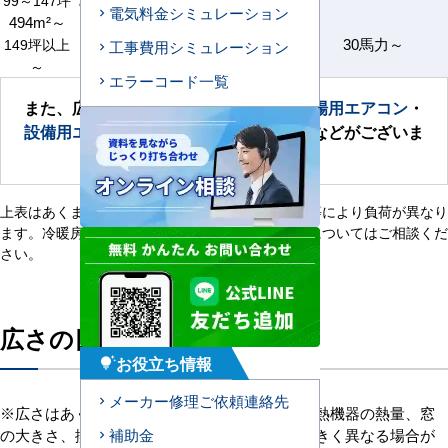
99～147坪
73～109坪
58～73坪
45～73坪
電気料金シミュレーション
494m²～
365m²～
289m²～
227m²～
30馬力～
149坪以上
110坪以上
工事費用シミュレーション
87坪以上～
68坪以上～
～
～
エラーコード一覧
また、広い空間向け、使用用途別に、
工場用エアコン
・
設備用エアコン
・
ビル用マルチエアコン
などがございま
す。
上表はあくまでも目安です。建物、用途、発熱量等により負荷が異なり
ます。冷暖房負荷計算が必要ですので、機種選定についてはご相談くだ
さい。
広さの目安について
お役立ち情報
tips_and_updates
メーカー修理ご依頼連絡先
※広さはあくまで目安です。天井の高さや、発熱機器の熱量、窓
の大きさ、換気扇の有無、建物の種類などで大きく異なる場合が
補助金