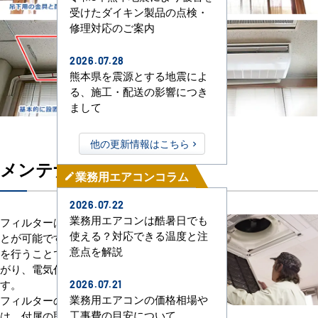
受けたダイキン製品の点検・
修理対応のご案内
2026.07.28
熊本県を震源とする地震によ
る、施工・配送の影響につき
まして
他の更新情報はこちら
メンテナンスについて
業務用エアコンコラム
mode_edit
2026.07.22
業務用エアコンは酷暑日でも
フィルターはご自身で清掃いただくこ
使える？対応できる温度と注
とが可能です。定期的なメンテナンス
意点を解説
を行うことで、冷房・暖房の効率が上
がり、電気代を抑える効果がありま
す。
2026.07.21
業務用エアコンの価格相場や
フィルターの取り外し方や清掃の方法
工事費の目安について
は、付属の取り扱い説明書、もしくは