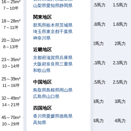
16～25m²
13～21m²
12～16m²
10～16m²
1.5馬力
1.5馬力
山梨県
愛知県
静岡県
7～10坪
5～7坪
4～5坪
3～5坪
関東地区
18～28m²
14～23m²
13～17m²
12～17m²
1.8馬力
1.8馬力
群馬県
栃木県
茨城県
7～11坪
6～8坪
4～6坪
3～6坪
埼玉県
東京都
千葉県
神奈川県
20～32m²
16～25m²
14～19m²
14～19m²
2馬力
2馬力
8～13坪
6～9坪
5～6坪
4～6坪
近畿地区
京都府
滋賀県
兵庫県
23～35m²
18～27m²
16～21m²
15～21m²
2.3馬力
2.3馬力
大阪府
奈良県
三重県
10～14坪
7～10坪
5～7坪
4～7坪
和歌山県
25～39m²
20～30m²
18～23m²
17～23m²
中国地区
2.5馬力
2.5馬力
11～16坪
8～12坪
6～8坪
5～8坪
鳥取県
島根県
岡山県
広島県
山口県
32～49m²
25～38m²
23～29m²
22～29m²
3馬力
3馬力
14～21坪
10～15坪
8～10坪
6～10坪
四国地区
香川県
愛媛県
徳島県
45～70m²
41～59m²
32～42m²
30～42m²
4馬力
4馬力
高知県
20～29坪
14～21坪
11～14坪
9～14坪