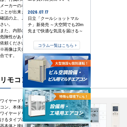
メーカーのホームページから確認する
ことが出来ます。必ず正しい手順をご
2026.07.17
確認の上、メンテナンスを行ってくだ
日立「クールショットマル
さい。
チ」新発売 ～大空間でも20m
また、内部の分解洗浄などはお怪我の
先まで快適な気流を届ける～
危険性がありますので、専門業者にご
依頼ください。
コラム一覧はこちら
※画像は天井カセット形4方向吹出の場
合です。
リモコンの種類について
ワイヤードリモコン、ワイヤレスリモ
コン、本体内蔵型の3種類があります。
ワイヤードリモコンは、壁面に取り付
けるタイプのリモコンです。配線で機
器本体と接続する必要があります。紛