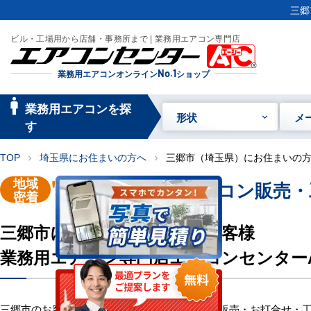
三郷
ビル・工場用から店舗・事務所まで | 業務用エアコン専門店
業務用エアコンオンライン
No.1
ショップ
manage_searc
業務用エアコンを探
形状
メ
h
す
TOP
埼玉県にお住まいの方へ
三郷市（埼玉県）にお住まいの
chevron_right
chevron_right
地域
"三郷市"
業務用エアコン販売・
密着
三郷市にお住い・お勤めのお客様
業務用エアコン専門店エアコンセンター
三郷市のお客様へ業務用エアコン・空調機器の販売・お打合せ・工