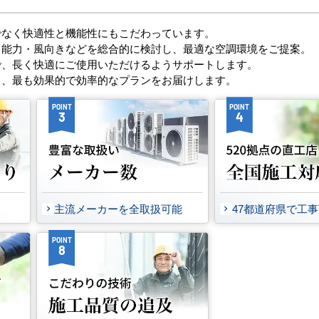
でなく快適性と機能性にもこだわっています。
・能力・風向きなどを総合的に検討し、最適な空調環境をご提案。
で、長く快適にご使用いただけるようサポートします。
し、最も効果的で効率的なプランをお届けします。
POINT
POINT
3
4
主流メーカーを全取扱可能
47都道府県で工
POINT
8