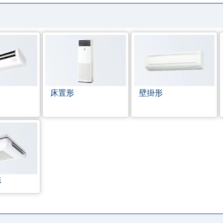
床置形
壁掛形
形