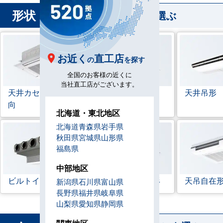
形状
から業務用エアコンを選ぶ
お近く
直工店
の
を探す
全国のお客様の近くに
当社直工店がございます。
天井カセット形
4方
ラウンドフロー
天井吊形
向
北海道・東北地区
北海道
青森県
岩手県
秋田県
宮城県
山形県
福島県
中部地区
ビルトイン形
天井埋込ダクト形
天吊自在
新潟県
石川県
富山県
長野県
福井県
岐阜県
山梨県
愛知県
静岡県