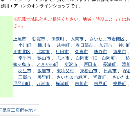
業務用エアコンのオンラインショップです。
※記載地域以外もご相談ください。地域・時期によっては
さい。
上尾市
、
朝霞市
、
伊奈町
、
入間市
、
さいたま市岩槻区
、
小川町
、
桶川市
、
越生町
、
春日部市
、
加須市
、
神川
ま市北区
、
北本市
、
行田市
、
久喜市
、
熊谷市
、
鴻巣市
、
幸手市
、
狭山市
、
志木市
、
白岡市（旧・白岡町）
、
杉
鶴ヶ島市
、
ときがわ町
、
所沢市
、
戸田市
、
長瀞町
、
滑
、
羽生市
、
飯能市
、
東秩父村
、
東松山市
、
日高市
、
深
、
三郷市
、
美里町
、
さいたま市緑区
、
皆野町
、
さいたま
毛呂山町
、
八潮市
、
横瀬町
、
吉川市
、
吉見町
、
寄居町
玉県直工店所在地