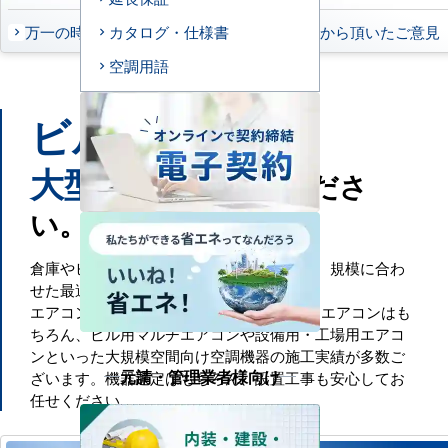
万一の時もお任せください
お客様から頂いたご意見
カタログ・仕様書
空調用語
ビル
工場
や
などの
大型施設
もお任せくださ
い。
倉庫やビル・工場といった大規模空間には、規模に合わ
せた最適な空調設備が必要です。
エアコンセンターACでは、一般的な業務用エアコンはも
ちろん、ビル用マルチエアコンや設備用・工場用エアコ
ンといった大規模空間向け空調機器の施工実績が多数ご
元請・管理業者様向け
ざいます。機器選定はもちろん、設置工事も安心してお
任せください。