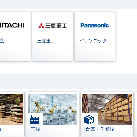
立
三菱重工
パナソニック
舗
工場
倉庫・作業場