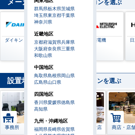
メーカー
関東地区
から業務用エアコンを選ぶ
群馬県
栃木県
茨城県
埼玉県
東京都
千葉県
神奈川県
近畿地区
ダイキン
日本キヤリア
三菱電機
日
京都府
滋賀県
兵庫県
(旧:東芝キヤリ
大阪府
奈良県
三重県
ア)
和歌山県
中国地区
鳥取県
島根県
岡山県
設置場所
から業務用エアコンを選ぶ
広島県
山口県
四国地区
香川県
愛媛県
徳島県
高知県
九州・沖縄地区
事務所
レストラン・飲食店
商店・店
福岡県
長崎県
佐賀県