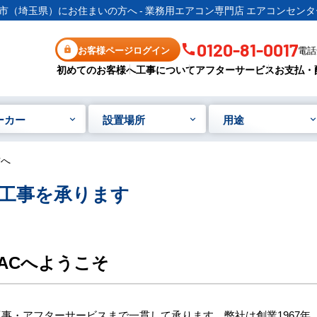
市（埼玉県）にお住まいの方へ - 業務用エアコン専門店 エアコンセンタ
0120-81-0017
お客様ページログイン
電話受
初めてのお客様へ
工事について
アフターサービス
お支払・
ーカー
設置場所
用途
方へ
工事を承ります
ACへようこそ
事・アフターサービスまで一貫して承ります。弊社は創業1967年