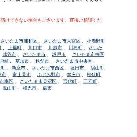
お請けできない場合もございます。直接ご相談くだ
、
さいたま市浦和区
、
さいたま市大宮区
、
小鹿野町
町
、
上里町
、
川口市
、
川越市
、
川島町
、
さいた
、
越谷市
、
さいたま市
、
坂戸市
、
さいたま市桜区
戸町
、
草加市
、
秩父市
、
さいたま市中央区
、
川町
、
新座市
、
さいたま市西区
、
蓮田市
、
鳩山町
谷市
、
富士見市
、
ふじみ野市
、
本庄市
、
松伏町
市南区
、
さいたま市見沼区
、
宮代町
、
三芳町
、
、
嵐山町
、
和光市
、
蕨市