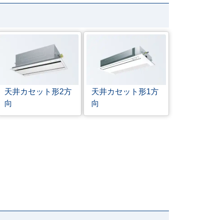
天井カセット形
2方
天井カセット形
1方
向
向