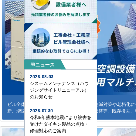
ニュース
newspaper
2026.08.03
システムメンテナンス（ハウ
ジングサイトリニューアル）
のお知らせ
ビル全体のシステム空調の新規導入、CO2削減対策や老朽化
新、増設。水冷式、ガスエアコンの更新、取替等。既存撤去、
2026.07.30
令和8年熊本地震により被害を
受けたダイキン製品の点検・
修理対応のご案内