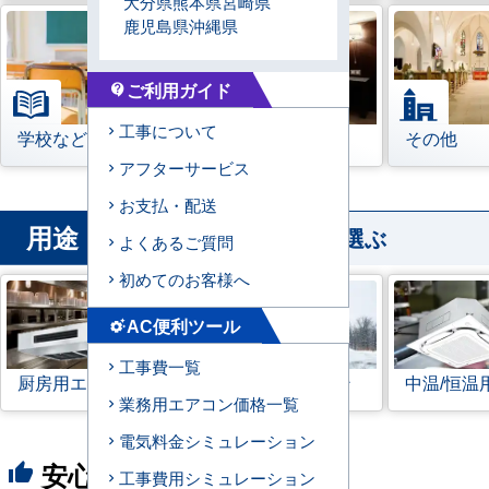
大分県
熊本県
宮崎県
鹿児島県
沖縄県
ご利用ガイド
contact_support
工事について
学校などの教育機関
宿泊施設
その他
アフターサービス
お支払・配送
用途
から業務用エアコンを選ぶ
よくあるご質問
初めてのお客様へ
AC便利ツール
settings_suggest
工事費一覧
厨房用エアコン
寒冷地用エアコン
中温/恒温
業務用エアコン価格一覧
電気料金シミュレーション
安心の8つのポイント
thumb_up
工事費用シミュレーション