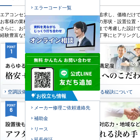
エラーコード一覧
エアコンセンターACは、「格安＋α」の価値を追求し、価格だけ
お客様の業種や施設の形態に合わせて、室内機の形状・設置位置
さらに、お手入れのしやすさやメンテナンス性まで考慮した設計
経験豊富な空調技術者が現場の状況やご要望を丁寧にヒアリング
POINT
POINT
1
2
空調設備のご提案について
選ばれる秘訣について
お役立ち情報
tips_and_updates
POINT
POINT
メーカー修理ご依頼連絡先
6
7
補助金
リース
延長保証