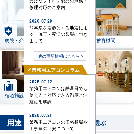
受けたダイキン製品の点検・
修理対応のご案内
2026.07.28
熊本県を震源とする地震によ
る、施工・配送の影響につき
病院・介護施設
学校などの教育機関
まして
他の更新情報はこちら
業務用エアコンコラム
mode_edit
2026.07.22
業務用エアコンは酷暑日でも
宿泊施設
その他
使える？対応できる温度と注
意点を解説
2026.07.21
用途
から業務用エアコンを選ぶ
業務用エアコンの価格相場や
工事費の目安について