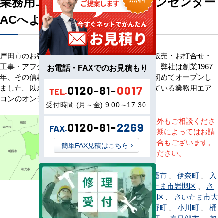
業務用エアコン専門店エアコンセンター
ACへようこそ
戸田市のお客様へ業務用エアコン・空調機器の販売・お打合せ・
工事・アフターサービスまで一貫して承ります。弊社は創業1967
お電話・FAXでのお見積もり
年、その信頼を基に空調のネット販売を日本で初めてオープンし
ました。以来、皆様にご信頼・ご愛顧いただいている業務用エア
0120-81-
0017
TEL.
コンのオンラインショップです。
受付時間 (月～金) 9:00～17:30
※記載地域以外もご相談くださ
0120-81-
2269
FAX.
い。地域・時期によってはお請
けできない場合もございます。
簡単FAX見積はこちら
直接ご相談ください。
上尾市
、
朝霞市
、
伊奈町
、
入
間市
、
さいたま市岩槻区
、
さ
いたま市浦和区
、
さいたま市大
宮区
、
小鹿野町
、
小川町
、
桶
川市
、
越生町
、
春日部市
、
加