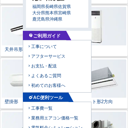
福岡県
長崎県
佐賀県
大分県
熊本県
宮崎県
鹿児島県
沖縄県
ご利用ガイド
contact_support
工事について
天井吊形
床置形
アフターサービス
お支払・配送
よくあるご質問
初めてのお客様へ
AC便利ツール
settings_suggest
壁掛形
天井カセット形
2方向
工事費一覧
業務用エアコン価格一覧
電気料金シミュレーション