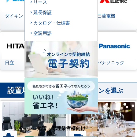
リース
延長保証
ダイキン
日本キヤリア
三菱電機
(旧:東芝キヤリア)
カタログ・仕様書
空調用語
日立
三菱重工
パナソニック
設置場所
から業務用エアコンを選ぶ
元請・管理業者様向け