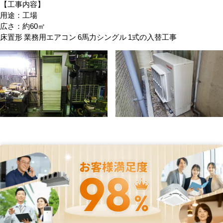
【工事内容】
用途：工場
広さ：約60㎡
床置形 業務用エアコン 6馬力シングル 1式の入替工事