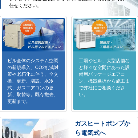
任せください。
ビル全体のシステム空調
工場やビル、大型店舗な
の新規導入、CO2削減対
ど様々な空間にあった設
策や老朽化に伴う、全交
備用パッケージエアコ
換、更新、増設。水冷
ン。機器選択から施工ま
式、ガスエアコンの更
で弊社にご相談くださ
新、取替等。既存撤去、
い。
更新まで。
ガスヒートポンプか
ら電気式へ