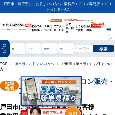
戸田市（埼玉県）にお住まいの方へ - 業務用エアコン専門店 エアコ
ンセンターAC
0120-81-0017
お客様ページログイン
電話受付時間 / 9:00～17:30(月～金)
お支
ビル・工場用から店舗・事務所まで | 業務用エアコン専門店
初めての
工事に
アフター
よくある
会社
払・配
お客様へ
ついて
サービス
ご質問
概要
業務用エアコンオンライン
No.1
ショップ
送
メ
ニュー
業務
用エ
検索
manage_search
アコ
形状
メーカー
設置場所
用途
ンを
探す
TOP
埼玉県にお住まいの方へ
戸田市（埼玉県）にお住まいの
chevron_right
chevron_right
方へ
"戸田市"
業務用エアコン販売・
地域
密着
工事を承ります
戸田市にお住い・お勤めのお客様