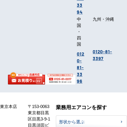
33
94
中
九州・沖縄
国
・
四
国
0120-81-
012
3397
0-
81-
33
96
東京本店
〒153-0063
業務用エアコンを探す
東京都目黒
区目黒3-9-1
形状から選ぶ
目黒須田ビ