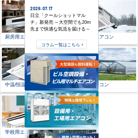
2026.07.17
日立「クールショットマル
チ」新発売 ～大空間でも20m
先まで快適な気流を届ける～
厨房用エアコン
寒冷地用エアコン
コラム一覧はこちら
中温/恒温用エアコン
農業用エアコン
学校用エアコン