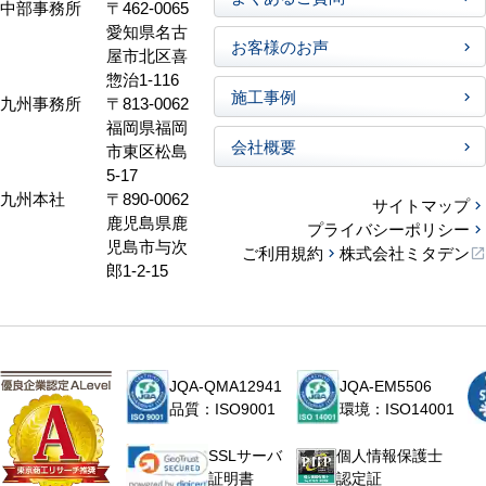
中部事務所
〒462-0065
愛知県名古
お客様のお声
屋市北区喜
惣治1-116
施工事例
九州事務所
〒813-0062
福岡県福岡
会社概要
市東区松島
5-17
九州本社
〒890-0062
サイトマップ
鹿児島県鹿
プライバシーポリシー
児島市与次
ご利用規約
株式会社ミタデン
郎1-2-15
JQA-QMA12941
JQA-EM5506
品質：ISO9001
環境：ISO14001
個人情報保護士
SSLサーバ
認定証
証明書