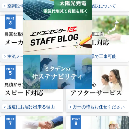
空調設備のご提案について
選ばれる秘訣について
POINT
POINT
3
4
主流メーカーを全取扱可能
47都道府県で工事可能
POINT
POINT
5
6
迅速にお届け出来る理由
万一の時もお任せください
POINT
POINT
7
8