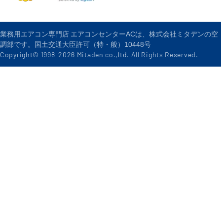
業務用エアコン専門店 エアコンセンターACは、株式会社ミタデンの空
調部です。国土交通大臣許可（特・般）10448号
Copyright© 1998-
2026
Mitaden co.,ltd. All Rights Reserved.