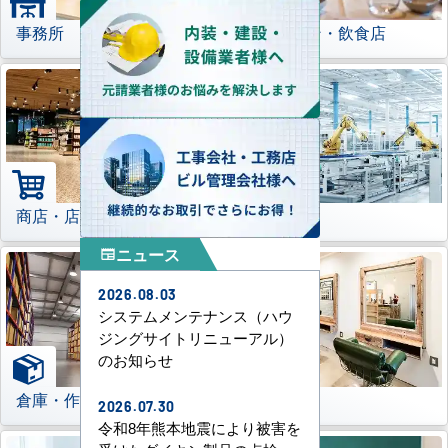
事務所
レストラン・飲食店
商店・店舗
工場
ニュース
newspaper
2026.08.03
システムメンテナンス（ハウ
ジングサイトリニューアル）
のお知らせ
倉庫・作業場
理美容室
2026.07.30
令和8年熊本地震により被害を