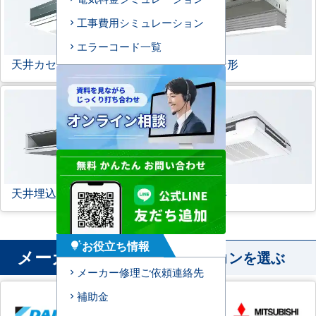
工事費用シミュレーション
エラーコード一覧
天井カセット形
1方向
ビルトイン形
天井埋込ダクト形
天吊自在形
お役立ち情報
tips_and_updates
メーカー
から業務用エアコンを選ぶ
メーカー修理ご依頼連絡先
補助金