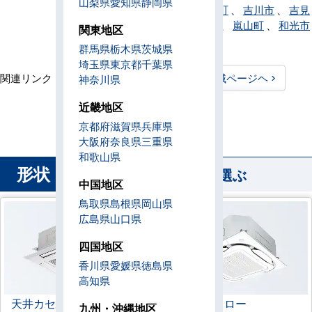
山梨県
愛知県
静岡県
潮市
、
横瀬町
、
吉川市
、
吉見
町
、
寄居町
、
嵐山町
、
和光市
関東地区
、
蕨市
群馬県
栃木県
茨城県
埼玉県
東京都
千葉県
関連リンク：
TOPページヘ
埼玉県全域ページヘ
神奈川県
埼玉県直工店所在地
近畿地区
京都府
滋賀県
兵庫県
大阪府
奈良県
三重県
和歌山県
形状
から業務用エアコンを選ぶ
中国地区
鳥取県
島根県
岡山県
広島県
山口県
四国地区
香川県
愛媛県
徳島県
高知県
天井カセット形
4方向
ラウンドフロー
九州・沖縄地区