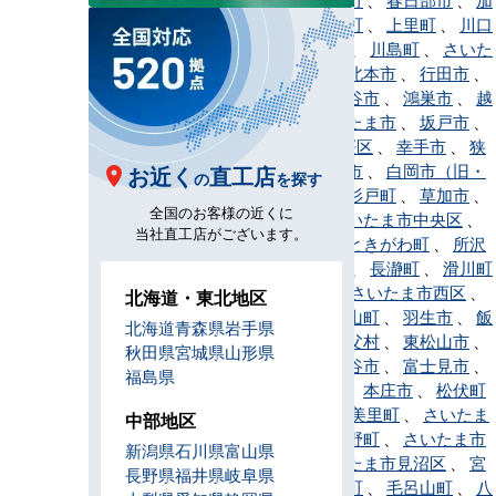
須市
、
神川町
、
上里町
、
川口
市
、
川越市
、
川島町
、
さいた
ま市北区
、
北本市
、
行田市
、
久喜市
、
熊谷市
、
鴻巣市
、
越
谷市
、
さいたま市
、
坂戸市
、
さいたま市桜区
、
幸手市
、
狭
山市
、
志木市
、
白岡市（旧・
お近く
直工店
の
を探す
白岡町）
、
杉戸町
、
草加市
、
全国のお客様の近くに
秩父市
、
さいたま市中央区
、
当社直工店がございます。
鶴ヶ島市
、
ときがわ町
、
所沢
市
、
戸田市
、
長瀞町
、
滑川町
、
新座市
、
さいたま市西区
、
北海道・東北地区
蓮田市
、
鳩山町
、
羽生市
、
飯
北海道
青森県
岩手県
能市
、
東秩父村
、
東松山市
、
秋田県
宮城県
山形県
日高市
、
深谷市
、
富士見市
、
福島県
ふじみ野市
、
本庄市
、
松伏町
、
三郷市
、
美里町
、
さいたま
中部地区
市緑区
、
皆野町
、
さいたま市
新潟県
石川県
富山県
南区
、
さいたま市見沼区
、
宮
長野県
福井県
岐阜県
代町
、
三芳町
、
毛呂山町
、
八