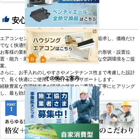
安心の8つのポイント
thumb_up
エアコンセンターACは、「格安＋α」の価値を追求し、価格だけ
でなく快適性と機能性にもこだわっています。
お客様の業種や施設の形態に合わせて、室内機の形状・設置位
置・能力・風向きなどを総合的に検討し、最適な空調環境をご提
案。
さらに、お手入れのしやすさやメンテナンス性まで考慮した設計
その他のご案内
で、長く快適にご使用いただけるようサポートします。
経験豊富な空調技術者が現場の状況やご要望を丁寧にヒアリング
し、最も効果的で効率的なプランをお届けします。
POINT
POINT
1
2