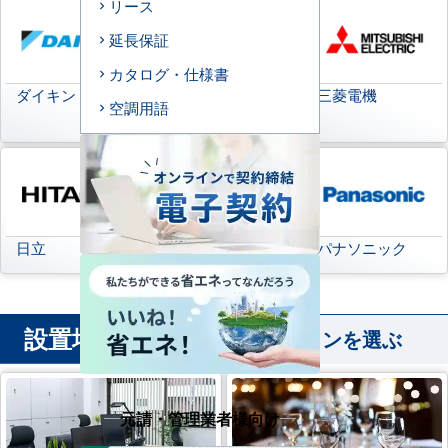
リース
延長保証
カタログ・仕様書
ダイキン
日本キヤリア
三菱電機
空調用語
(旧:東芝キヤリア)
日立
三菱重工
パナソニック
設置場所
から業務用エアコンを選ぶ
元請・管理業者様向け