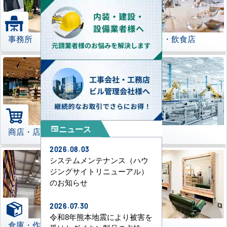
事務所
レストラン・飲食店
ニュース
newspaper
商店・店舗
工場
2026.08.03
システムメンテナンス（ハウ
ジングサイトリニューアル）
のお知らせ
2026.07.30
令和8年熊本地震により被害を
倉庫・作業場
理美容室