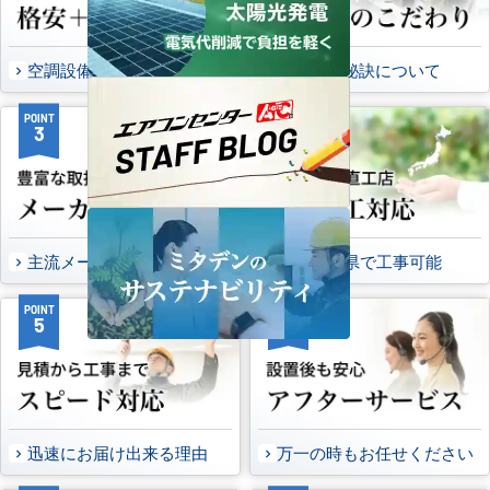
空調設備のご提案について
選ばれる秘訣について
POINT
POINT
3
4
主流メーカーを全取扱可能
47都道府県で工事可能
POINT
POINT
5
6
迅速にお届け出来る理由
万一の時もお任せください