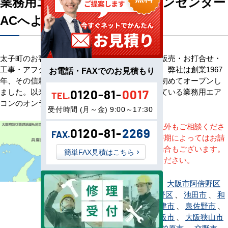
業務用エアコン専門店エアコンセンター
ACへようこそ
太子町のお客様へ業務用エアコン・空調機器の販売・お打合せ・
工事・アフターサービスまで一貫して承ります。弊社は創業1967
お電話・FAXでのお見積もり
年、その信頼を基に空調のネット販売を日本で初めてオープンし
ました。以来、皆様にご信頼・ご愛顧いただいている業務用エア
0120-81-
0017
TEL.
コンのオンラインショップです。
受付時間 (月～金) 9:00～17:30
※記載地域以外もご相談くださ
0120-81-
2269
FAX.
い。地域・時期によってはお請
けできない場合もございます。
簡単FAX見積はこちら
直接ご相談ください。
大阪市旭区
、
大阪市阿倍野区
、
大阪市生野区
、
池田市
、
和
泉市
、
泉大津市
、
泉佐野市
、
茨木市
、
大阪市
、
大阪狭山市
、
貝塚市
、
柏原市
、
交野市
、