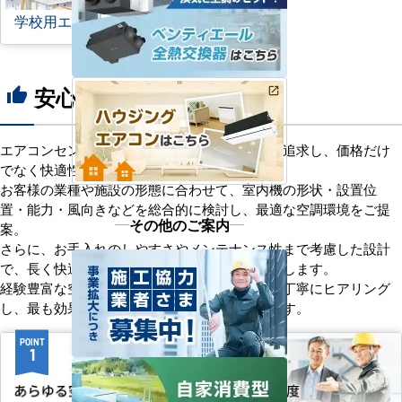
学校用エアコン
安心の8つのポイント
thumb_up
エアコンセンターACは、「格安＋α」の価値を追求し、価格だけ
でなく快適性と機能性にもこだわっています。
お客様の業種や施設の形態に合わせて、室内機の形状・設置位
置・能力・風向きなどを総合的に検討し、最適な空調環境をご提
その他のご案内
案。
さらに、お手入れのしやすさやメンテナンス性まで考慮した設計
で、長く快適にご使用いただけるようサポートします。
経験豊富な空調技術者が現場の状況やご要望を丁寧にヒアリング
し、最も効果的で効率的なプランをお届けします。
POINT
POINT
1
2