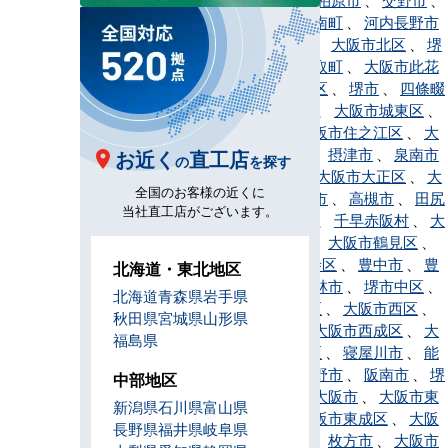
門真市
、
河南町
、
河内長野市
、
岸和田市
、
大阪市北区
、
堺
市北区
、
熊取町
、
大阪市此花
区
、
堺市堺区
、
堺市
、
四條畷
市
、
島本町
、
大阪市城東区
、
吹田市
、
大阪市住之江区
、
大
阪市住吉区
、
摂津市
、
泉南市
お近く
直工店
の
を探す
、
太子町
、
大阪市大正区
、
大
全国のお客様の近くに
東市
、
高石市
、
高槻市
、
田尻
当社直工店がございます。
町
、
忠岡町
、
千早赤阪村
、
大
阪市中央区
、
大阪市鶴見区
、
大阪市天王寺区
、
豊中市
、
豊
北海道・東北地区
能町
、
富田林市
、
堺市中区
、
北海道
青森県
岩手県
大阪市浪速区
、
大阪市西区
、
秋田県
宮城県
山形県
堺市西区
、
大阪市西成区
、
大
福島県
阪市西淀川区
、
寝屋川市
、
能
勢町
、
羽曳野市
、
阪南市
、
堺
中部地区
市東区
、
東大阪市
、
大阪市東
新潟県
石川県
富山県
住吉区
、
大阪市東成区
、
大阪
長野県
福井県
岐阜県
市東淀川区
、
枚方市
、
大阪市