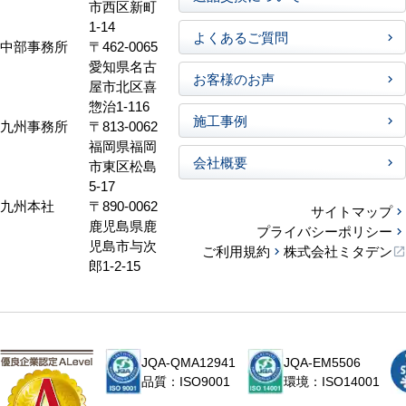
市西区新町
1-14
よくあるご質問
中部事務所
〒462-0065
愛知県名古
お客様のお声
屋市北区喜
惣治1-116
施工事例
九州事務所
〒813-0062
福岡県福岡
会社概要
市東区松島
5-17
九州本社
〒890-0062
サイトマップ
鹿児島県鹿
プライバシーポリシー
児島市与次
ご利用規約
株式会社ミタデン
郎1-2-15
JQA-QMA12941
JQA-EM5506
品質：ISO9001
環境：ISO14001