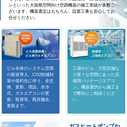
ンといった大規模空間向け空調機器の施工実績が多数ご
ざいます。機器選定はもちろん、設置工事も安心してお
任せください。
ビル全体のシステム空調
工場やビル、大型店舗な
の新規導入、CO2削減対
ど様々な空間にあった設
策や老朽化に伴う、全交
備用パッケージエアコ
換、更新、増設。水冷
ン。機器選択から施工ま
式、ガスエアコンの更
で弊社にご相談くださ
新、取替等。既存撤去、
い。
更新まで。
ガスヒートポンプか