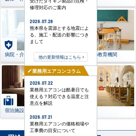
受けたダイキン製品の点検・
修理対応のご案内
2026.07.28
熊本県を震源とする地震によ
る、施工・配送の影響につき
まして
病院・介護施設
学校などの教育機関
他の更新情報はこちら
業務用エアコンコラム
mode_edit
2026.07.22
業務用エアコンは酷暑日でも
使える？対応できる温度と注
意点を解説
宿泊施設
その他
2026.07.21
業務用エアコンの価格相場や
工事費の目安について