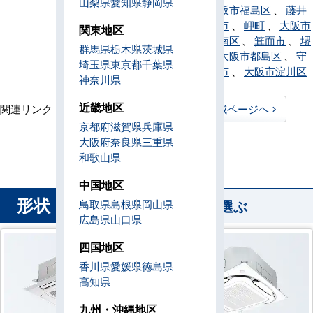
山梨県
愛知県
静岡県
平野区
、
大阪市福島区
、
藤井
寺市
、
松原市
、
岬町
、
大阪市
関東地区
港区
、
堺市南区
、
箕面市
、
堺
群馬県
栃木県
茨城県
市美原区
、
大阪市都島区
、
守
埼玉県
東京都
千葉県
口市
、
八尾市
、
大阪市淀川区
神奈川県
近畿地区
関連リンク：
TOPページヘ
大阪府全域ページヘ
京都府
滋賀県
兵庫県
大阪府直工店所在地
大阪府
奈良県
三重県
和歌山県
中国地区
形状
から業務用エアコンを選ぶ
鳥取県
島根県
岡山県
広島県
山口県
四国地区
香川県
愛媛県
徳島県
高知県
九州・沖縄地区