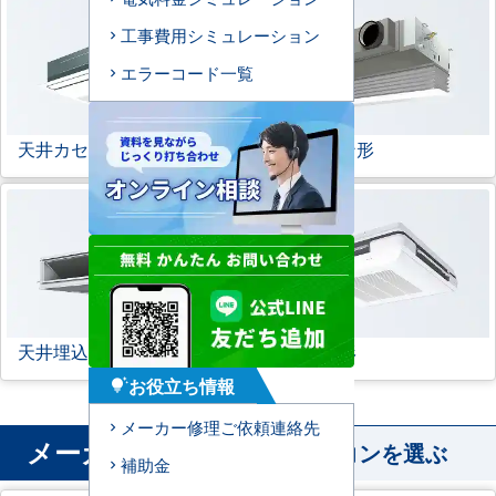
工事費用シミュレーション
エラーコード一覧
天井カセット形
1方向
ビルトイン形
天井埋込ダクト形
天吊自在形
お役立ち情報
tips_and_updates
メーカー修理ご依頼連絡先
メーカー
から業務用エアコンを選ぶ
補助金