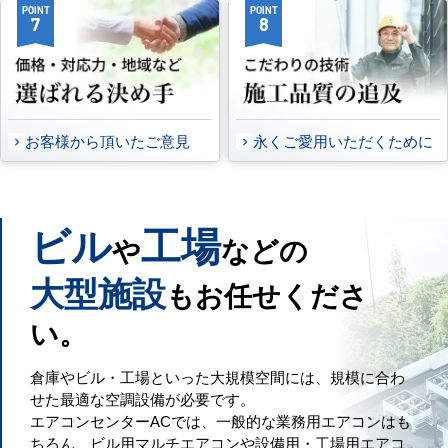
POINT
POINT
7
8
お客様から頂いたご意見
永くご愛用いただくために
ビル
工場
や
などの
大型施設
もお任せくださ
い。
倉庫やビル・工場といった大規模空間には、規模に合わ
せた最適な空調設備が必要です。
エアコンセンターACでは、一般的な業務用エアコンはも
ちろん、ビル用マルチエアコンや設備用・工場用エアコ