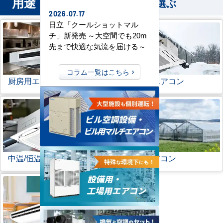
用途
から業務用エアコンを選ぶ
2026.07.17
日立「クールショットマル
チ」新発売 ～大空間でも20m
先まで快適な気流を届ける～
コラム一覧はこちら
厨房用エアコン
寒冷地用エアコン
中温/恒温用エアコン
農業用エアコン