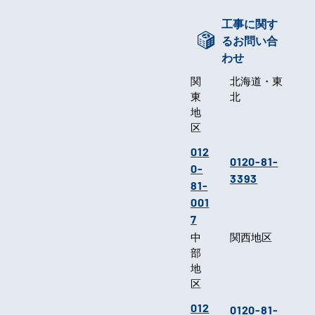
工事に関す
るお問い合
わせ
関
北海道・東
東
北
地
区
012
0120-81-
0-
3393
81-
001
7
中
関西地区
部
地
区
012
0120-81-