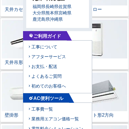
福岡県
長崎県
佐賀県
天井カセット形
4方向
ラウンドフロー
大分県
熊本県
宮崎県
鹿児島県
沖縄県
ご利用ガイド
contact_support
工事について
アフターサービス
天井吊形
床置形
お支払・配送
よくあるご質問
初めてのお客様へ
AC便利ツール
settings_suggest
工事費一覧
壁掛形
天井カセット形
2方向
業務用エアコン価格一覧
電気料金シミュレーション