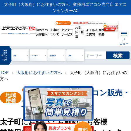
太子町（大阪府）にお住まいの方へ - 業務用エアコン専門店 エアコ
ンセンターAC
0120-81-0017
お客様ページログイン
電話受付時間 / 9:00～17:30(月～金)
お支
ビル・工場用から店舗・事務所まで | 業務用エアコン専門店
初めての
工事に
アフター
よくある
会社
払・配
お客様へ
ついて
サービス
ご質問
概要
業務用エアコンオンライン
No.1
ショップ
送
メ
ニュー
業務
用エ
検索
manage_search
アコ
形状
メーカー
設置場所
用途
ンを
探す
TOP
大阪府にお住まいの方へ
太子町（大阪府）にお住まいの
chevron_right
chevron_right
方へ
"太子町"
業務用エアコン販売・
地域
密着
工事を承ります
太子町にお住い・お勤めのお客様