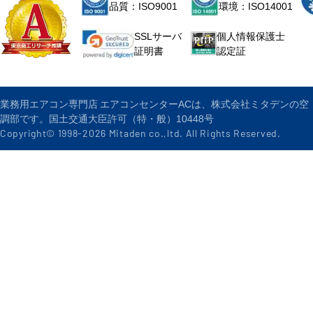
品質：ISO9001
環境：ISO14001
個人情報保護士
SSLサーバ
認定証
証明書
業務用エアコン専門店 エアコンセンターACは、株式会社ミタデンの空
調部です。国土交通大臣許可（特・般）10448号
Copyright© 1998-
2026
Mitaden co.,ltd. All Rights Reserved.