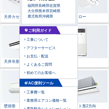
福岡県
長崎県
佐賀県
大分県
熊本県
宮崎県
鹿児島県
沖縄県
天井カセット形
4方向
ラウンドフロー
ご利用ガイド
contact_support
工事について
アフターサービス
お支払・配送
天井吊形
床置形
よくあるご質問
初めてのお客様へ
AC便利ツール
settings_suggest
工事費一覧
業務用エアコン価格一覧
壁掛形
天井カセット形
2方向
電気料金シミュレーション