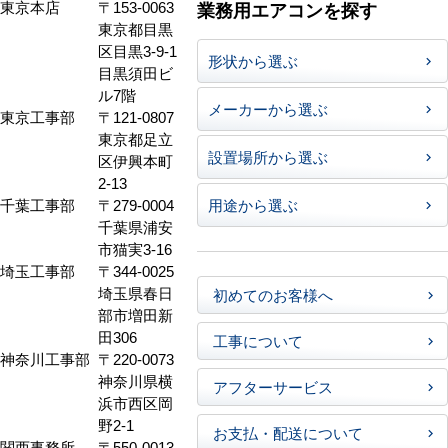
東京本店
〒153-0063
業務用エアコンを探す
東京都目黒
区目黒3-9-1
形状から選ぶ
目黒須田ビ
ル7階
メーカーから選ぶ
東京工事部
〒121-0807
東京都足立
設置場所から選ぶ
区伊興本町
2-13
千葉工事部
〒279-0004
用途から選ぶ
千葉県浦安
市猫実3-16
埼玉工事部
〒344-0025
埼玉県春日
初めてのお客様へ
部市増田新
田306
工事について
神奈川工事部
〒220-0073
神奈川県横
アフターサービス
浜市西区岡
野2-1
お支払・配送について
関西事務所
〒550-0013