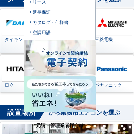
リース
延長保証
カタログ・仕様書
空調用語
ダイキン
日本キヤリア
三菱電機
(旧:東芝キヤリア)
日立
三菱重工
パナソニック
設置場所
から業務用エアコンを選ぶ
元請・管理業者様向け