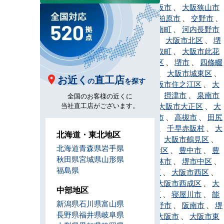
茨木市
、
大阪市
、
大阪狭山市
、
貝塚市
、
柏原市
、
交野市
、
門真市
、
河南町
、
河内長野市
、
岸和田市
、
大阪市北区
、
堺
市北区
、
熊取町
、
大阪市此花
区
、
堺市堺区
、
堺市
、
四條畷
市
、
島本町
、
大阪市城東区
、
お近く
直工店
の
を探す
吹田市
、
大阪市住之江区
、
大
阪市住吉区
、
摂津市
、
泉南市
全国のお客様の近くに
当社直工店がございます。
、
太子町
、
大阪市大正区
、
大
東市
、
高石市
、
高槻市
、
田尻
町
、
忠岡町
、
千早赤阪村
、
大
北海道・東北地区
阪市中央区
、
大阪市鶴見区
、
北海道
青森県
岩手県
大阪市天王寺区
、
豊中市
、
豊
秋田県
宮城県
山形県
能町
、
富田林市
、
堺市中区
、
福島県
大阪市浪速区
、
大阪市西区
、
堺市西区
、
大阪市西成区
、
大
中部地区
阪市西淀川区
、
寝屋川市
、
能
新潟県
石川県
富山県
勢町
、
羽曳野市
、
阪南市
、
堺
長野県
福井県
岐阜県
市東区
、
東大阪市
、
大阪市東