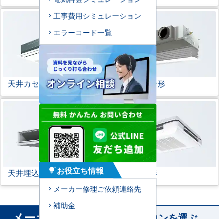
工事費用シミュレーション
エラーコード一覧
天井カセット形
1方向
ビルトイン形
お役立ち情報
tips_and_updates
天井埋込ダクト形
天吊自在形
メーカー修理ご依頼連絡先
補助金
メーカー
から業務用エアコンを選ぶ