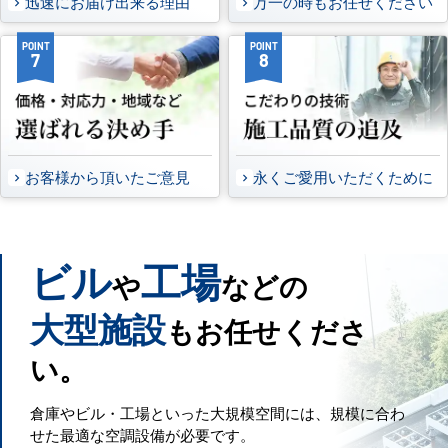
迅速にお届け出来る理由
万一の時もお任せください
POINT
POINT
7
8
お客様から頂いたご意見
永くご愛用いただくために
ビル
工場
や
などの
大型施設
もお任せくださ
い。
倉庫やビル・工場といった大規模空間には、規模に合わ
せた最適な空調設備が必要です。