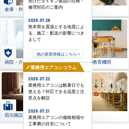
受けたダイキン製品の点検・
修理対応のご案内
倉庫・作業場
理美容室
2026.07.28
熊本県を震源とする地震によ
る、施工・配送の影響につき
まして
他の更新情報はこちら
病院・介護施設
学校などの教育機関
業務用エアコンコラム
mode_edit
2026.07.22
業務用エアコンは酷暑日でも
使える？対応できる温度と注
意点を解説
2026.07.21
宿泊施設
その他
業務用エアコンの価格相場や
工事費の目安について