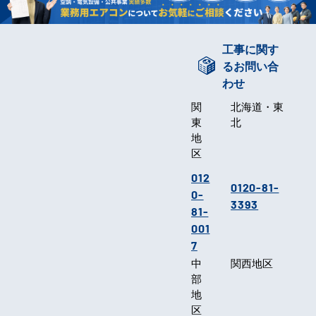
工事に関す
るお問い合
わせ
関
北海道・東
東
北
地
区
012
0120-81-
0-
3393
81-
001
7
中
関西地区
部
地
区