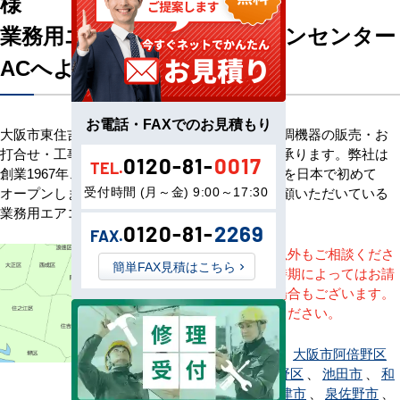
様
業務用エアコン専門店エアコンセンター
ACへようこそ
お電話・FAXでのお見積もり
大阪市東住吉区のお客様へ業務用エアコン・空調機器の販売・お
打合せ・工事・アフターサービスまで一貫して承ります。弊社は
0120-81-
0017
TEL.
創業1967年、その信頼を基に空調のネット販売を日本で初めて
受付時間 (月～金) 9:00～17:30
オープンしました。以来、皆様にご信頼・ご愛顧いただいている
業務用エアコンのオンラインショップです。
0120-81-
2269
FAX.
※記載地域以外もご相談くださ
簡単FAX見積はこちら
い。地域・時期によってはお請
けできない場合もございます。
直接ご相談ください。
大阪市旭区
、
大阪市阿倍野区
、
大阪市生野区
、
池田市
、
和
泉市
、
泉大津市
、
泉佐野市
、