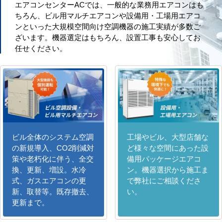
エアコンセンターACでは、一般的な業務用エアコンはも
ちろん、ビル用マルチエアコンや設備用・工場用エアコ
ンといった大規模空間向け空調機器の施工実績が多数ご
ざいます。機器選定はもちろん、設置工事も安心してお
任せください。
ビル全体のシステム空調
工場やビル、大型店舗な
の新規導入、CO2削減対
ど様々な空間にあった設
策や老朽化に伴う、全交
備用パッケージエアコ
換、更新、増設。水冷
ン。機器選択から施工ま
式、ガスエアコンの更
で弊社にご相談くださ
新、取替等。既存撤去、
い。
更新まで。