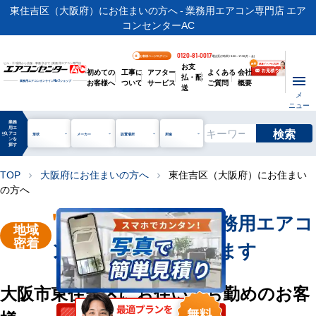
東住吉区（大阪府）にお住まいの方へ - 業務用エアコン専門店 エア
コンセンターAC
0120-81-0017
お客様ページログイン
電話受付時間 / 9:00～17:30(月～金)
お支
ビル・工場用から店舗・事務所まで | 業務用エアコン専門店
初めての
工事に
アフター
よくある
会社
払・配
お客様へ
ついて
サービス
ご質問
概要
業務用エアコンオンライン
No.1
ショップ
送
メ
ニュー
業務
用エ
検索
manage_search
アコ
形状
メーカー
設置場所
用途
ンを
探す
TOP
大阪府にお住まいの方へ
東住吉区（大阪府）にお住まい
chevron_right
chevron_right
の方へ
"大阪市東住吉区"
業務用エアコ
地域
密着
ン販売・工事を承ります
大阪市東住吉区にお住い・お勤めのお客