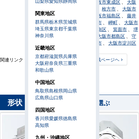
山梨県
愛知県
静岡県
住吉区
、
大阪市東成区
、
大阪
市東淀川区
、
枚方市
、
大阪市
関東地区
平野区
、
大阪市福島区
、
藤井
群馬県
栃木県
茨城県
寺市
、
松原市
、
岬町
、
大阪市
埼玉県
東京都
千葉県
港区
、
堺市南区
、
箕面市
、
堺
神奈川県
市美原区
、
大阪市都島区
、
守
口市
、
八尾市
、
大阪市淀川区
近畿地区
京都府
滋賀県
兵庫県
関連リンク：
TOPページヘ
大阪府全域ページヘ
大阪府
奈良県
三重県
和歌山県
大阪府直工店所在地
中国地区
鳥取県
島根県
岡山県
広島県
山口県
形状
から業務用エアコンを選ぶ
四国地区
香川県
愛媛県
徳島県
高知県
九州・沖縄地区