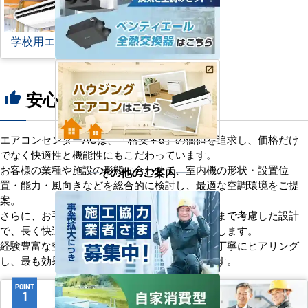
学校用エアコン
安心の8つのポイント
thumb_up
エアコンセンターACは、「格安＋α」の価値を追求し、価格だけ
でなく快適性と機能性にもこだわっています。
お客様の業種や施設の形態に合わせて、室内機の形状・設置位
その他のご案内
置・能力・風向きなどを総合的に検討し、最適な空調環境をご提
案。
さらに、お手入れのしやすさやメンテナンス性まで考慮した設計
で、長く快適にご使用いただけるようサポートします。
経験豊富な空調技術者が現場の状況やご要望を丁寧にヒアリング
し、最も効果的で効率的なプランをお届けします。
POINT
POINT
1
2