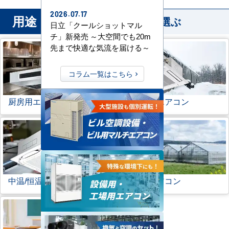
2026.07.17
用途
から業務用エアコンを選ぶ
日立「クールショットマル
チ」新発売 ～大空間でも20m
先まで快適な気流を届ける～
コラム一覧はこちら
厨房用エアコン
寒冷地用エアコン
中温/恒温用エアコン
農業用エアコン