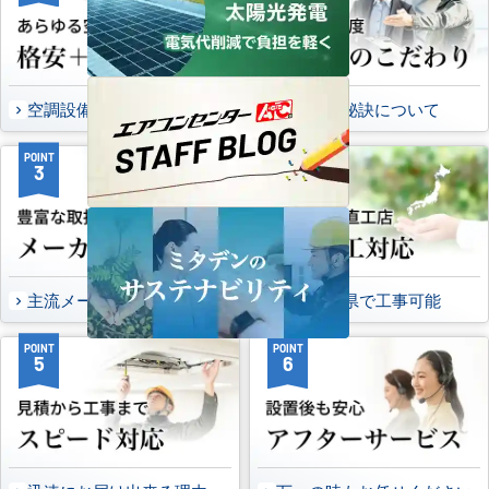
空調設備のご提案について
選ばれる秘訣について
POINT
POINT
3
4
主流メーカーを全取扱可能
47都道府県で工事可能
POINT
POINT
5
6