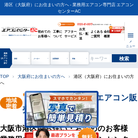
港区（大阪府）にお住まいの方へ - 業務用エアコン専門店 エアコン
センターAC
0120-81-0017
お客様ページログイン
電話受付時間 / 9:00～17:30(月～金)
お支
ビル・工場用から店舗・事務所まで | 業務用エアコン専門店
初めての
工事に
アフター
よくある
会社
払・配
お客様へ
ついて
サービス
ご質問
概要
業務用エアコンオンライン
No.1
ショップ
送
メ
ニュー
業務
用エ
検索
manage_search
アコ
形状
メーカー
設置場所
用途
ンを
探す
TOP
大阪府にお住まいの方へ
港区（大阪府）にお住まいの方
chevron_right
chevron_right
へ
"大阪市港区"
業務用エアコン販
地域
密着
売・工事を承ります
大阪市港区にお住い・お勤めのお客様