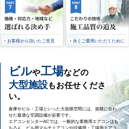
POINT
POINT
7
8
お客様から頂いたご意見
永くご愛用いただくために
ビル
工場
や
などの
大型施設
もお任せくださ
い。
倉庫やビル・工場といった大規模空間には、規模に合わ
せた最適な空調設備が必要です。
エアコンセンターACでは、一般的な業務用エアコンはも
ちろん、ビル用マルチエアコンや設備用・工場用エアコ