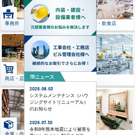
事務所
レストラン・飲食店
ニュース
newspaper
商店・店舗
工場
2026.08.03
システムメンテナンス（ハウ
ジングサイトリニューアル）
のお知らせ
2026.07.30
令和8年熊本地震により被害を
倉庫・作業場
理美容室