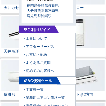
福岡県
長崎県
佐賀県
天井カセット形
4方向
ラウンドフロー
大分県
熊本県
宮崎県
鹿児島県
沖縄県
ご利用ガイド
contact_support
工事について
アフターサービス
天井吊形
床置形
お支払・配送
よくあるご質問
初めてのお客様へ
AC便利ツール
settings_suggest
工事費一覧
壁掛形
天井カセット形
2方向
業務用エアコン価格一覧
電気料金シミュレーション