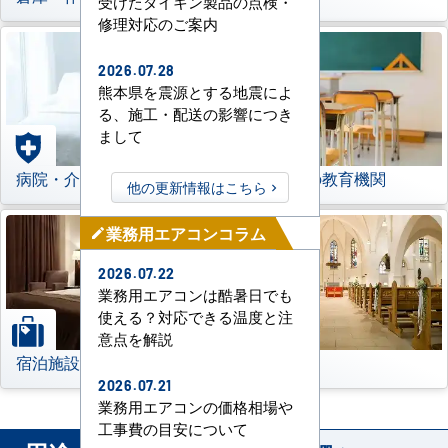
受けたダイキン製品の点検・
修理対応のご案内
2026.07.28
熊本県を震源とする地震によ
る、施工・配送の影響につき
まして
病院・介護施設
学校などの教育機関
他の更新情報はこちら
業務用エアコンコラム
mode_edit
2026.07.22
業務用エアコンは酷暑日でも
使える？対応できる温度と注
意点を解説
宿泊施設
その他
2026.07.21
業務用エアコンの価格相場や
工事費の目安について