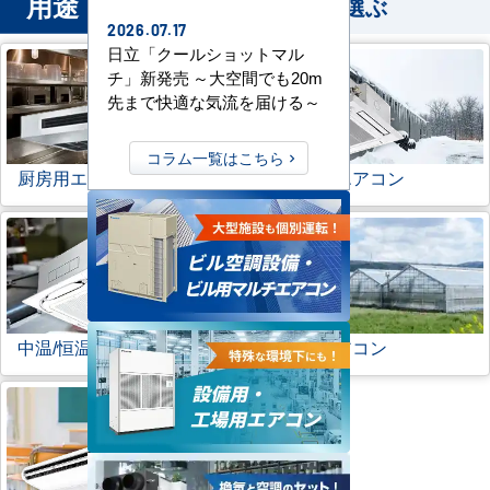
用途
から業務用エアコンを選ぶ
2026.07.17
日立「クールショットマル
チ」新発売 ～大空間でも20m
先まで快適な気流を届ける～
コラム一覧はこちら
厨房用エアコン
寒冷地用エアコン
中温/恒温用エアコン
農業用エアコン