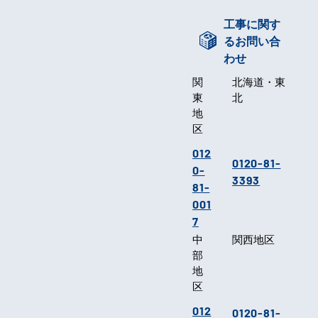
工事に関す
るお問い合
わせ
関
北海道・東
東
北
地
区
012
0120-81-
0-
3393
81-
001
7
中
関西地区
部
地
区
012
0120-81-