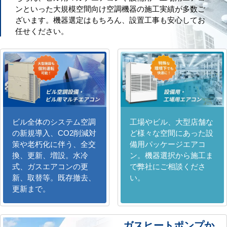
ンといった大規模空間向け空調機器の施工実績が多数ご
ざいます。機器選定はもちろん、設置工事も安心してお
任せください。
ビル全体のシステム空調
工場やビル、大型店舗な
の新規導入、CO2削減対
ど様々な空間にあった設
策や老朽化に伴う、全交
備用パッケージエアコ
換、更新、増設。水冷
ン。機器選択から施工ま
式、ガスエアコンの更
で弊社にご相談くださ
新、取替等。既存撤去、
い。
更新まで。
ガスヒートポンプか