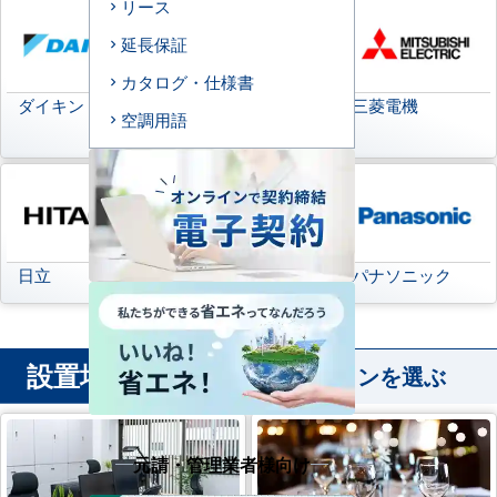
リース
延長保証
カタログ・仕様書
ダイキン
日本キヤリア
三菱電機
空調用語
(旧:東芝キヤリア)
日立
三菱重工
パナソニック
設置場所
から業務用エアコンを選ぶ
元請・管理業者様向け