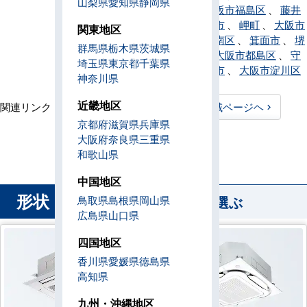
山梨県
愛知県
静岡県
平野区
、
大阪市福島区
、
藤井
寺市
、
松原市
、
岬町
、
大阪市
関東地区
港区
、
堺市南区
、
箕面市
、
堺
群馬県
栃木県
茨城県
市美原区
、
大阪市都島区
、
守
埼玉県
東京都
千葉県
口市
、
八尾市
、
大阪市淀川区
神奈川県
近畿地区
関連リンク：
TOPページヘ
大阪府全域ページヘ
京都府
滋賀県
兵庫県
大阪府直工店所在地
大阪府
奈良県
三重県
和歌山県
中国地区
形状
から業務用エアコンを選ぶ
鳥取県
島根県
岡山県
広島県
山口県
四国地区
香川県
愛媛県
徳島県
高知県
九州・沖縄地区