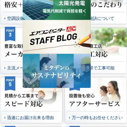
空調設備のご提案について
選ばれる秘訣について
POINT
POINT
3
4
主流メーカーを全取扱可能
47都道府県で工事可能
POINT
POINT
5
6
迅速にお届け出来る理由
万一の時もお任せください