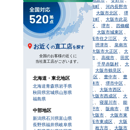
門真市
、
河南町
、
河内長野市
、
岸和田市
、
大阪市北区
、
堺
市北区
、
熊取町
、
大阪市此花
区
、
堺市堺区
、
堺市
、
四條畷
市
、
島本町
、
大阪市城東区
、
吹田市
、
大阪市住之江区
、
大
阪市住吉区
、
摂津市
、
泉南市
お近く
直工店
の
を探す
、
太子町
、
大阪市大正区
、
大
全国のお客様の近くに
東市
、
高石市
、
高槻市
、
田尻
当社直工店がございます。
町
、
忠岡町
、
千早赤阪村
、
大
阪市中央区
、
大阪市鶴見区
、
大阪市天王寺区
、
豊中市
、
豊
北海道・東北地区
能町
、
富田林市
、
堺市中区
、
北海道
青森県
岩手県
大阪市浪速区
、
大阪市西区
、
秋田県
宮城県
山形県
堺市西区
、
大阪市西成区
、
大
福島県
阪市西淀川区
、
寝屋川市
、
能
勢町
、
羽曳野市
、
阪南市
、
堺
中部地区
市東区
、
東大阪市
、
大阪市東
新潟県
石川県
富山県
住吉区
、
大阪市東成区
、
大阪
長野県
福井県
岐阜県
市東淀川区
、
枚方市
、
大阪市