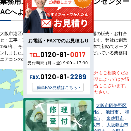
業務用エアコン専門店エアコンセンター
ACへようこそ
大阪市港区のお客様へ業務用エアコン・空調機器の販売・お打合
せ・工事・アフターサービスまで一貫して承ります。弊社は創業
お電話・FAXでのお見積もり
1967年、その信頼を基に空調のネット販売を日本で初めてオープ
ンしました。以来、皆様にご信頼・ご愛顧いただいている業務用
0120-81-
0017
TEL.
エアコンのオンラインショップです。
受付時間 (月～金) 9:00～17:30
※記載地域以外もご相談くださ
0120-81-
2269
FAX.
い。地域・時期によってはお請
けできない場合もございます。
簡単FAX見積はこちら
直接ご相談ください。
大阪市旭区
、
大阪市阿倍野区
、
大阪市生野区
、
池田市
、
和
泉市
、
泉大津市
、
泉佐野市
、
茨木市
、
大阪市
、
大阪狭山市
、
貝塚市
、
柏原市
、
交野市
、