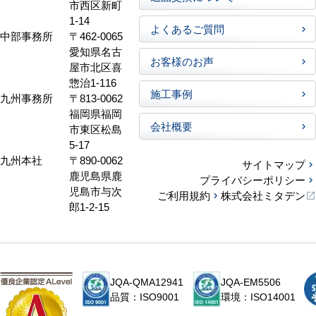
市西区新町
1-14
よくあるご質問
中部事務所
〒462-0065
愛知県名古
お客様のお声
屋市北区喜
惣治1-116
施工事例
九州事務所
〒813-0062
福岡県福岡
会社概要
市東区松島
5-17
九州本社
〒890-0062
サイトマップ
鹿児島県鹿
プライバシーポリシー
児島市与次
ご利用規約
株式会社ミタデン
郎1-2-15
JQA-QMA12941
JQA-EM5506
品質：ISO9001
環境：ISO14001