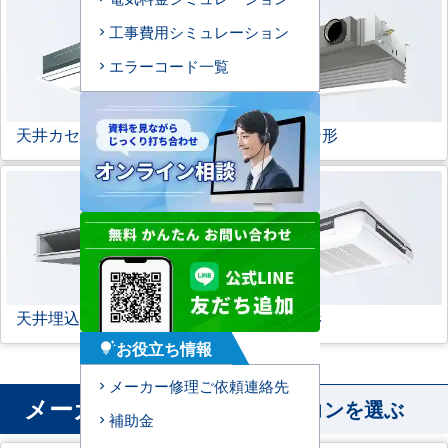
工事費用シミュレーション
エラーコード一覧
天井カセット形
1方向
ビルトイン形
天井埋込ダクト形
天吊自在形
お役立ち情報
tips_and_updates
メーカー修理ご依頼連絡先
メーカー
から業務用エアコンを選ぶ
補助金