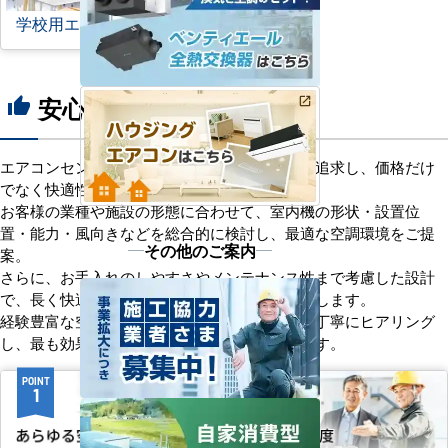
学校用エアコン
安心の8つのポイント
thumb_up
エアコンセンターACは、「格安＋α」の価値を追求し、価格だけ
でなく快適性と機能性にもこだわっています。
お客様の業種や施設の形態に合わせて、室内機の形状・設置位
置・能力・風向きなどを総合的に検討し、最適な空調環境をご提
その他のご案内
案。
さらに、お手入れのしやすさやメンテナンス性まで考慮した設計
で、長く快適にご使用いただけるようサポートします。
経験豊富な空調技術者が現場の状況やご要望を丁寧にヒアリング
し、最も効果的で効率的なプランをお届けします。
POINT
POINT
1
2