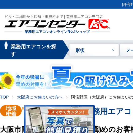
阿倍
ビル・工場用から店舗・事務所まで | 業務用エアコン専門店
業務用エアコンオンライン
No.1
ショップ
manage_searc
業務用エアコンを探
形状
メ
h
す
TOP
大阪府にお住まいの方へ
阿倍野区（大阪府）にお住まい
chevron_right
chevron_right
地域
"大阪市阿倍野区"
業務用エアコ
密着
大阪市阿倍野区にお住い・お勤めのお客