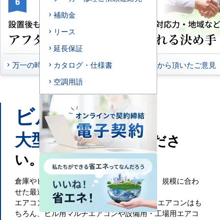
6
7
補助金
リース
延長保証
万一の時もお任せください
お客様から頂いたご意見
カタログ・仕様書
空調用語
ビル
工場
や
などの
大型施設
もお任せくださ
い。
倉庫やビル・工場といった大規模空間には、規模に合わ
せた最適な空調設備が必要です。
エアコンセンターACでは、一般的な業務用エアコンはも
ちろん、ビル用マルチエアコンや設備用・工場用エアコ