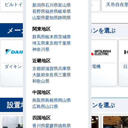
ビルトイン形
天井埋込ダクト形
天吊自在
新潟県
石川県
富山県
長野県
福井県
岐阜県
山梨県
愛知県
静岡県
メーカー
関東地区
から業務用エアコンを選ぶ
群馬県
栃木県
茨城県
埼玉県
東京都
千葉県
神奈川県
近畿地区
ダイキン
日本キヤリア
三菱電機
日
京都府
滋賀県
兵庫県
(旧:東芝キヤリ
大阪府
奈良県
三重県
ア)
和歌山県
中国地区
鳥取県
島根県
岡山県
設置場所
から業務用エアコンを選ぶ
広島県
山口県
四国地区
香川県
愛媛県
徳島県