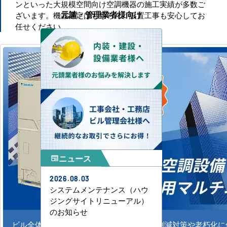
ンといった大規模空間向け空調機器の施工実績が多数ご
元請・管理業者様向け
ざいます。機器選定はもちろん、設置工事も安心してお
任せください。
ニュース
newspaper
2026.08.03
システムメンテナンス（ハウ
ジングサイトリニューアル）
のお知らせ
ビル全体のシステム空調の新規導入、CO2削減対策や老朽化