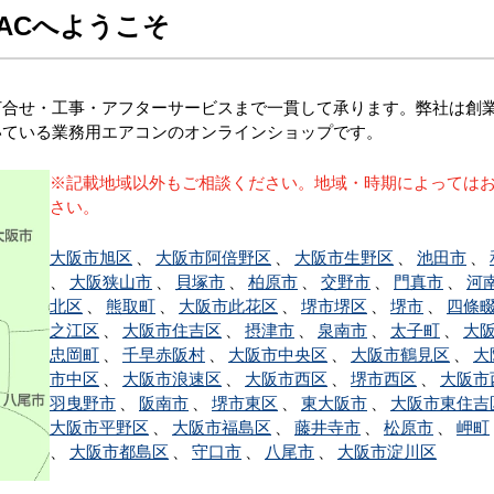
ACへようこそ
合せ・工事・アフターサービスまで一貫して承ります。弊社は創業1
いている業務用エアコンのオンラインショップです。
※記載地域以外もご相談ください。地域・時期によっては
さい。
大阪市旭区
、
大阪市阿倍野区
、
大阪市生野区
、
池田市
、
、
大阪狭山市
、
貝塚市
、
柏原市
、
交野市
、
門真市
、
河
北区
、
熊取町
、
大阪市此花区
、
堺市堺区
、
堺市
、
四條
之江区
、
大阪市住吉区
、
摂津市
、
泉南市
、
太子町
、
大
忠岡町
、
千早赤阪村
、
大阪市中央区
、
大阪市鶴見区
、
大
市中区
、
大阪市浪速区
、
大阪市西区
、
堺市西区
、
大阪市
羽曳野市
、
阪南市
、
堺市東区
、
東大阪市
、
大阪市東住吉
大阪市平野区
、
大阪市福島区
、
藤井寺市
、
松原市
、
岬町
、
大阪市都島区
、
守口市
、
八尾市
、
大阪市淀川区