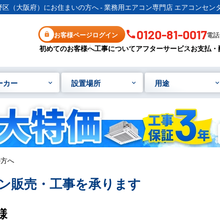
野区（大阪府）にお住まいの方へ - 業務用エアコン専門店 エアコンセンタ
0120-81-0017
お客様ページログイン
電話受
初めてのお客様へ
工事について
アフターサービス
お支払・
ーカー
設置場所
用途
の方へ
ン販売・工事を承ります
様