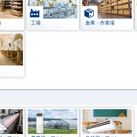
舗
工場
倉庫・作業場