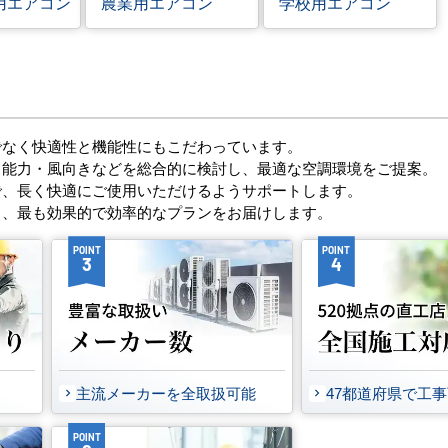
用エアコン
農業用エアコン
学校用エアコン
でなく快適性と機能性にもこだわっています。
・能力・風向きなどを総合的に検討し、最適な空調環境をご提案。
で、長く快適にご使用いただけるようサポートします。
し、最も効果的で効率的なプランをお届けします。
POINT
POINT
3
4
主流メーカーを全取扱可能
47都道府県で工
POINT