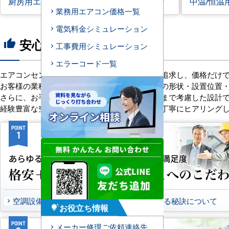
厨房用エアコン
寒冷地用エアコン
中温/恒温
業務用エアコン価格一覧
電気料金シミュレーション
安心の8つのポイント
thumb_up
工事費用シミュレーション
エラーコード一覧
エアコンセンターACは、「格安＋α」の価値を追求し、価格だけ
お客様の業種や施設の形態に合わせて、室内機の形状・設置位置
さらに、お手入れのしやすさやメンテナンス性まで考慮した設計
経験豊富な空調技術者が現場の状況やご要望を丁寧にヒアリング
POINT
POINT
1
2
空調設備のご提案について
選ばれる秘訣について
お役立ち情報
tips_and_updates
POINT
POINT
メーカー修理ご依頼連絡先