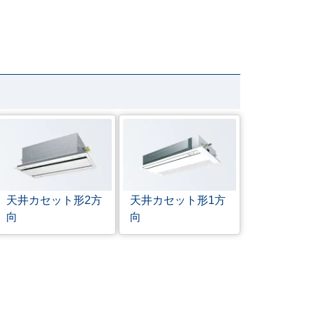
天井カセット形
2方
天井カセット形
1方
向
向