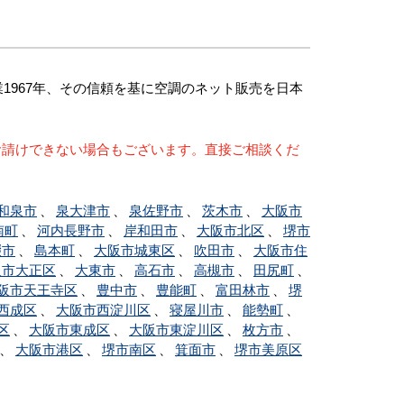
967年、その信頼を基に空調のネット販売を日本
お請けできない場合もございます。直接ご相談くだ
和泉市
、
泉大津市
、
泉佐野市
、
茨木市
、
大阪市
南町
、
河内長野市
、
岸和田市
、
大阪市北区
、
堺市
畷市
、
島本町
、
大阪市城東区
、
吹田市
、
大阪市住
阪市大正区
、
大東市
、
高石市
、
高槻市
、
田尻町
、
阪市天王寺区
、
豊中市
、
豊能町
、
富田林市
、
堺
西成区
、
大阪市西淀川区
、
寝屋川市
、
能勢町
、
区
、
大阪市東成区
、
大阪市東淀川区
、
枚方市
、
、
大阪市港区
、
堺市南区
、
箕面市
、
堺市美原区