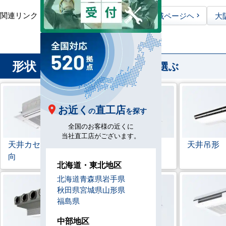
関連リンク：
TOPページヘ
大阪府全域ページヘ
大
形状
から業務用エアコンを選ぶ
お近く
直工店
の
を探す
全国のお客様の近くに
当社直工店がございます。
天井カセット形
4方
ラウンドフロー
天井吊形
向
北海道・東北地区
北海道
青森県
岩手県
秋田県
宮城県
山形県
福島県
中部地区