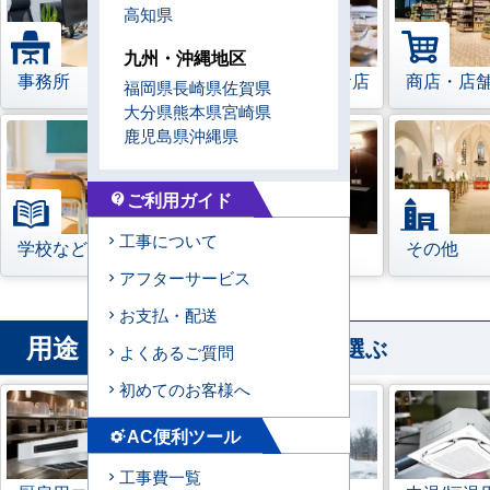
高知県
九州・沖縄地区
事務所
レストラン・飲食店
商店・店
福岡県
長崎県
佐賀県
大分県
熊本県
宮崎県
鹿児島県
沖縄県
ご利用ガイド
contact_support
工事について
学校などの教育機関
宿泊施設
その他
アフターサービス
お支払・配送
用途
から業務用エアコンを選ぶ
よくあるご質問
初めてのお客様へ
AC便利ツール
settings_suggest
工事費一覧