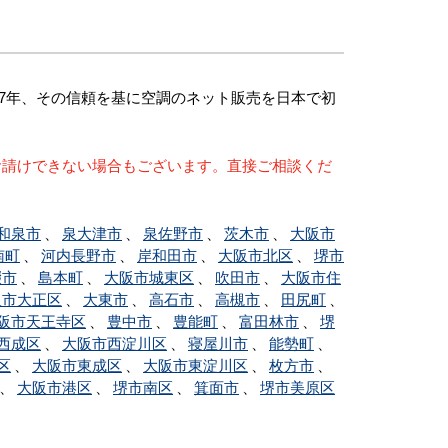
7年、その信頼を基に空調のネット販売を日本で初
お請けできない場合もございます。直接ご相談くだ
和泉市
、
泉大津市
、
泉佐野市
、
茨木市
、
大阪市
南町
、
河内長野市
、
岸和田市
、
大阪市北区
、
堺市
畷市
、
島本町
、
大阪市城東区
、
吹田市
、
大阪市住
阪市大正区
、
大東市
、
高石市
、
高槻市
、
田尻町
、
阪市天王寺区
、
豊中市
、
豊能町
、
富田林市
、
堺
西成区
、
大阪市西淀川区
、
寝屋川市
、
能勢町
、
区
、
大阪市東成区
、
大阪市東淀川区
、
枚方市
、
、
大阪市港区
、
堺市南区
、
箕面市
、
堺市美原区