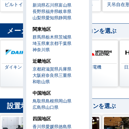
ビルトイン形
天井埋込ダクト形
天吊自在
新潟県
石川県
富山県
長野県
福井県
岐阜県
山梨県
愛知県
静岡県
メーカー
関東地区
から業務用エアコンを選ぶ
群馬県
栃木県
茨城県
埼玉県
東京都
千葉県
神奈川県
近畿地区
ダイキン
日本キヤリア
三菱電機
日
京都府
滋賀県
兵庫県
(旧:東芝キヤリ
大阪府
奈良県
三重県
ア)
和歌山県
中国地区
鳥取県
島根県
岡山県
設置場所
から業務用エアコンを選ぶ
広島県
山口県
四国地区
香川県
愛媛県
徳島県