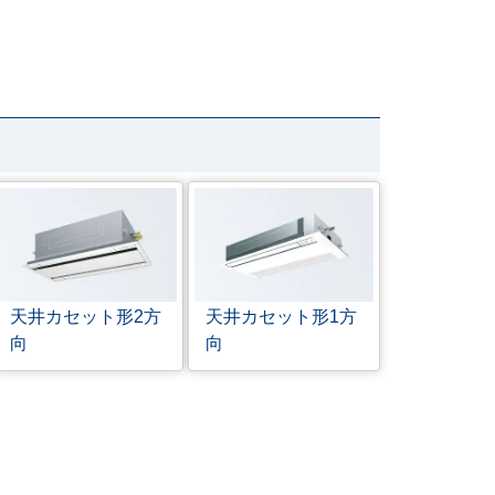
天井カセット形
2方
天井カセット形
1方
向
向