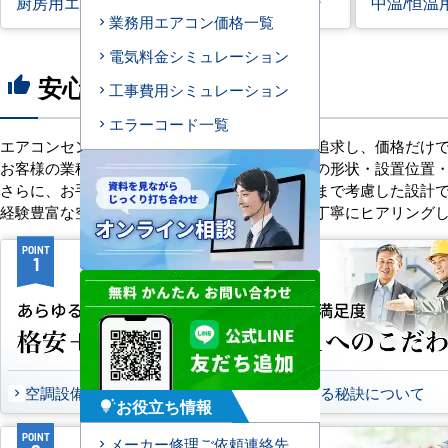
厨房用エアコン
寒冷地用エアコン
中温/恒温
業務用エアコン価格一覧
電気料金シミュレーション
安心の8つのポイント
thumb_up
工事費用シミュレーション
エラーコード一覧
エアコンセンターACは、「格安＋α」の価値を追求し、価格だけ
お客様の業種や施設の形態に合わせて、室内機の形状・設置位置
さらに、お手入れのしやすさやメンテナンス性まで考慮した設計
経験豊富な空調技術者が現場の状況やご要望を丁寧にヒアリング
POINT
POINT
1
2
空調設備のご提案について
選ばれる秘訣について
お役立ち情報
tips_and_updates
POINT
POINT
メーカー修理ご依頼連絡先