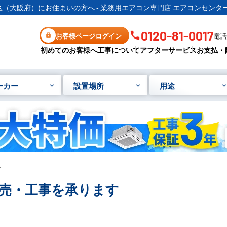
区（大阪府）にお住まいの方へ - 業務用エアコン専門店 エアコンセンター
0120-81-0017
お客様ページログイン
電話受
初めてのお客様へ
工事について
アフターサービス
お支払・
ーカー
設置場所
用途
へ
売・工事を承ります