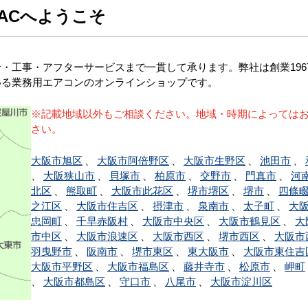
ACへようこそ
・工事・アフターサービスまで一貫して承ります。弊社は創業196
いる業務用エアコンのオンラインショップです。
※記載地域以外もご相談ください。地域・時期によっては
さい。
大阪市旭区
、
大阪市阿倍野区
、
大阪市生野区
、
池田市
、
、
大阪狭山市
、
貝塚市
、
柏原市
、
交野市
、
門真市
、
河
北区
、
熊取町
、
大阪市此花区
、
堺市堺区
、
堺市
、
四條
之江区
、
大阪市住吉区
、
摂津市
、
泉南市
、
太子町
、
大
忠岡町
、
千早赤阪村
、
大阪市中央区
、
大阪市鶴見区
、
大
市中区
、
大阪市浪速区
、
大阪市西区
、
堺市西区
、
大阪市
羽曳野市
、
阪南市
、
堺市東区
、
東大阪市
、
大阪市東住吉
大阪市平野区
、
大阪市福島区
、
藤井寺市
、
松原市
、
岬町
、
大阪市都島区
、
守口市
、
八尾市
、
大阪市淀川区