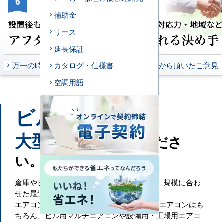
6
7
補助金
リース
延長保証
万一の時もお任せください
お客様から頂いたご意見
カタログ・仕様書
空調用語
ビル
工場
や
などの
大型施設
もお任せくださ
い。
倉庫やビル・工場といった大規模空間には、規模に合わ
せた最適な空調設備が必要です。
エアコンセンターACでは、一般的な業務用エアコンはも
ちろん、ビル用マルチエアコンや設備用・工場用エアコ