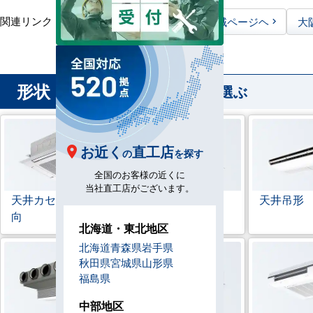
関連リンク：
TOPページヘ
大阪府全域ページヘ
大
形状
から業務用エアコンを選ぶ
お近く
直工店
の
を探す
全国のお客様の近くに
当社直工店がございます。
天井カセット形
4方
ラウンドフロー
天井吊形
向
北海道・東北地区
北海道
青森県
岩手県
秋田県
宮城県
山形県
福島県
中部地区