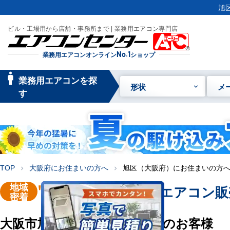
旭
ビル・工場用から店舗・事務所まで | 業務用エアコン専門店
業務用エアコンオンライン
No.1
ショップ
manage_searc
業務用エアコンを探
形状
メ
h
す
TOP
大阪府にお住まいの方へ
旭区（大阪府）にお住まいの方
chevron_right
chevron_right
地域
"大阪市旭区"
業務用エアコン販
密着
大阪市旭区にお住い・お勤めのお客様