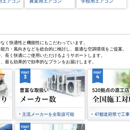
用エアコン
農業用エアコン
学校用エアコン
でなく快適性と機能性にもこだわっています。
・能力・風向きなどを総合的に検討し、最適な空調環境をご提案。
で、長く快適にご使用いただけるようサポートします。
し、最も効果的で効率的なプランをお届けします。
POINT
POINT
3
4
主流メーカーを全取扱可能
47都道府県で工
POINT