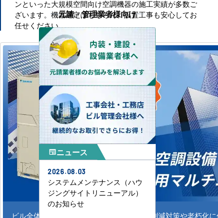
ンといった大規模空間向け空調機器の施工実績が多数ご
元請・管理業者様向け
ざいます。機器選定はもちろん、設置工事も安心してお
任せください。
ニュース
newspaper
2026.08.03
システムメンテナンス（ハウ
ジングサイトリニューアル）
のお知らせ
ビル全体のシステム空調の新規導入、CO2削減対策や老朽化