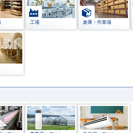
舗
工場
倉庫・作業場