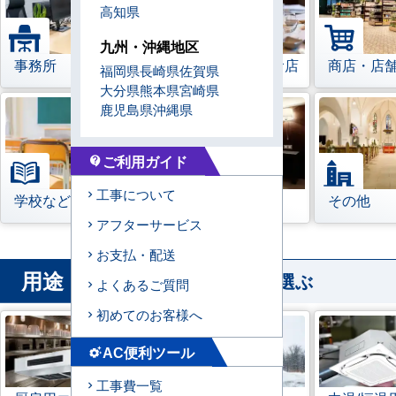
高知県
九州・沖縄地区
事務所
レストラン・飲食店
商店・店
福岡県
長崎県
佐賀県
大分県
熊本県
宮崎県
鹿児島県
沖縄県
ご利用ガイド
contact_support
工事について
学校などの教育機関
宿泊施設
その他
アフターサービス
お支払・配送
用途
から業務用エアコンを選ぶ
よくあるご質問
初めてのお客様へ
AC便利ツール
settings_suggest
工事費一覧