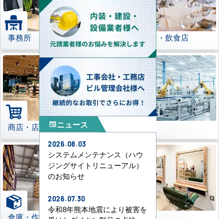
事務所
レストラン・飲食店
ニュース
newspaper
商店・店舗
工場
2026.08.03
システムメンテナンス（ハウ
ジングサイトリニューアル）
のお知らせ
2026.07.30
令和8年熊本地震により被害を
倉庫・作業場
理美容室