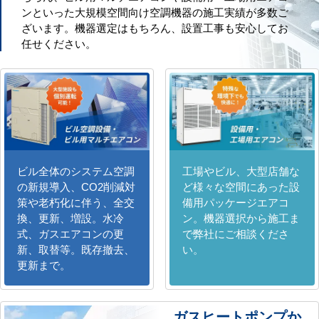
ンといった大規模空間向け空調機器の施工実績が多数ご
ざいます。機器選定はもちろん、設置工事も安心してお
任せください。
ビル全体のシステム空調
工場やビル、大型店舗な
の新規導入、CO2削減対
ど様々な空間にあった設
策や老朽化に伴う、全交
備用パッケージエアコ
換、更新、増設。水冷
ン。機器選択から施工ま
式、ガスエアコンの更
で弊社にご相談くださ
新、取替等。既存撤去、
い。
更新まで。
ガスヒートポンプか