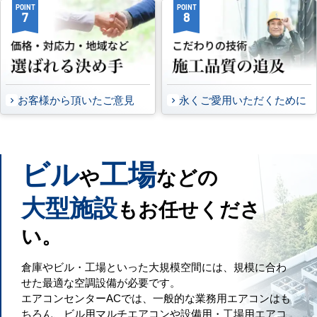
POINT
POINT
7
8
お客様から頂いたご意見
永くご愛用いただくために
ビル
工場
や
などの
大型施設
もお任せくださ
い。
倉庫やビル・工場といった大規模空間には、規模に合わ
せた最適な空調設備が必要です。
エアコンセンターACでは、一般的な業務用エアコンはも
ちろん、ビル用マルチエアコンや設備用・工場用エアコ