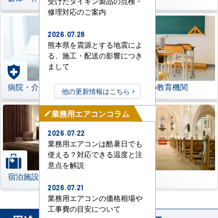
受けたダイキン製品の点検・
修理対応のご案内
2026.07.28
熊本県を震源とする地震によ
る、施工・配送の影響につき
まして
病院・介護施設
学校などの教育機関
他の更新情報はこちら
業務用エアコンコラム
mode_edit
2026.07.22
業務用エアコンは酷暑日でも
使える？対応できる温度と注
意点を解説
宿泊施設
その他
2026.07.21
業務用エアコンの価格相場や
工事費の目安について