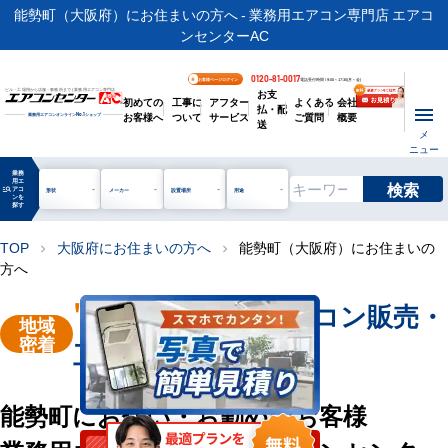
能勢町（大阪府）にお住まいの方へ - 業務用エアコン専門店 エアコ
ンセンターAC
0120-81-0017
お客様ページログイン
電話受付時間 / 9:00～17:30(月～金)
お支
ビル・工場用から店舗・事務所まで | 業務用エアコン専門店
初めての
工事に
アフター
よくある
会社
払・配
お客様へ
ついて
サービス
ご質問
概要
業務用エアコンオンライン
No.1
ショップ
送
メ
ニュー
業務
用エ
検索
manage_search
アコ
形状
メーカー
設置場所
用途
ンを
探す
TOP
大阪府にお住まいの方へ
能勢町（大阪府）にお住まいの
chevron_right
chevron_right
方へ
"能勢町"
業務用エアコン販売・
地域
密着
工事を承ります
能勢町にお住い・お勤めのお客様