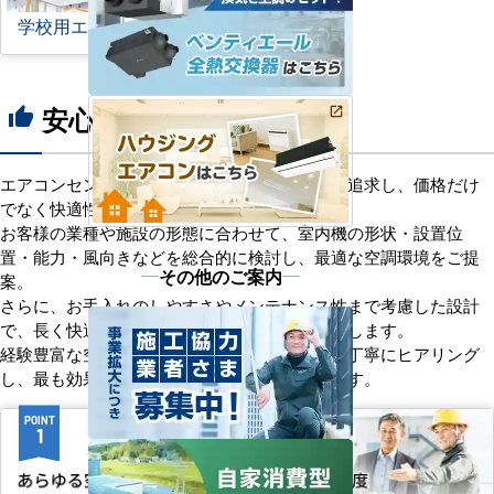
学校用エアコン
安心の8つのポイント
thumb_up
エアコンセンターACは、「格安＋α」の価値を追求し、価格だけ
でなく快適性と機能性にもこだわっています。
お客様の業種や施設の形態に合わせて、室内機の形状・設置位
置・能力・風向きなどを総合的に検討し、最適な空調環境をご提
その他のご案内
案。
さらに、お手入れのしやすさやメンテナンス性まで考慮した設計
で、長く快適にご使用いただけるようサポートします。
経験豊富な空調技術者が現場の状況やご要望を丁寧にヒアリング
し、最も効果的で効率的なプランをお届けします。
POINT
POINT
1
2