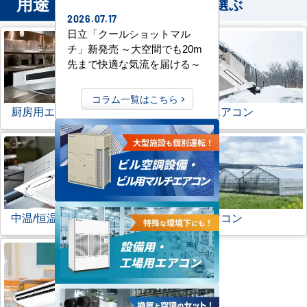
用途
から業務用エアコンを選ぶ
2026.07.17
日立「クールショットマル
チ」新発売 ～大空間でも20m
先まで快適な気流を届ける～
コラム一覧はこちら
厨房用エアコン
寒冷地用エアコン
中温/恒温用エアコン
農業用エアコン