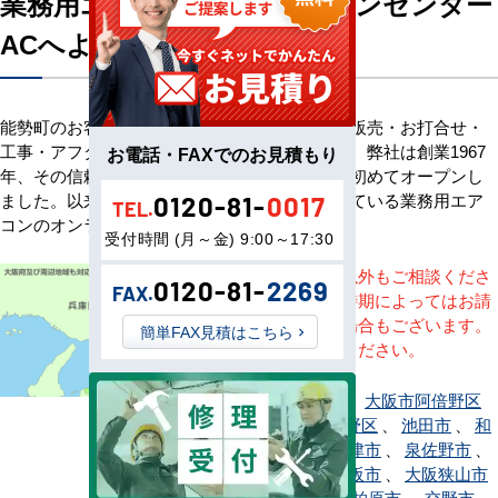
業務用エアコン専門店エアコンセンター
ACへようこそ
能勢町のお客様へ業務用エアコン・空調機器の販売・お打合せ・
工事・アフターサービスまで一貫して承ります。弊社は創業1967
お電話・FAXでのお見積もり
年、その信頼を基に空調のネット販売を日本で初めてオープンし
ました。以来、皆様にご信頼・ご愛顧いただいている業務用エア
0120-81-
0017
TEL.
コンのオンラインショップです。
受付時間 (月～金) 9:00～17:30
※記載地域以外もご相談くださ
0120-81-
2269
FAX.
い。地域・時期によってはお請
けできない場合もございます。
簡単FAX見積はこちら
直接ご相談ください。
大阪市旭区
、
大阪市阿倍野区
、
大阪市生野区
、
池田市
、
和
泉市
、
泉大津市
、
泉佐野市
、
茨木市
、
大阪市
、
大阪狭山市
、
貝塚市
、
柏原市
、
交野市
、