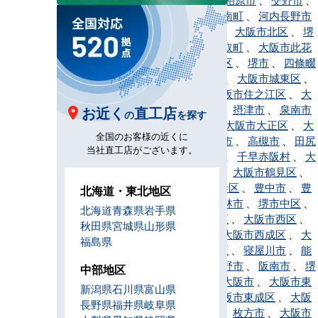
門真市
、
河南町
、
河内長野市
、
岸和田市
、
大阪市北区
、
堺
市北区
、
熊取町
、
大阪市此花
区
、
堺市堺区
、
堺市
、
四條畷
市
、
島本町
、
大阪市城東区
、
吹田市
、
大阪市住之江区
、
大
阪市住吉区
、
摂津市
、
泉南市
お近く
直工店
の
を探す
、
太子町
、
大阪市大正区
、
大
全国のお客様の近くに
東市
、
高石市
、
高槻市
、
田尻
当社直工店がございます。
町
、
忠岡町
、
千早赤阪村
、
大
阪市中央区
、
大阪市鶴見区
、
大阪市天王寺区
、
豊中市
、
豊
北海道・東北地区
能町
、
富田林市
、
堺市中区
、
北海道
青森県
岩手県
大阪市浪速区
、
大阪市西区
、
秋田県
宮城県
山形県
堺市西区
、
大阪市西成区
、
大
福島県
阪市西淀川区
、
寝屋川市
、
能
勢町
、
羽曳野市
、
阪南市
、
堺
中部地区
市東区
、
東大阪市
、
大阪市東
新潟県
石川県
富山県
住吉区
、
大阪市東成区
、
大阪
長野県
福井県
岐阜県
市東淀川区
、
枚方市
、
大阪市