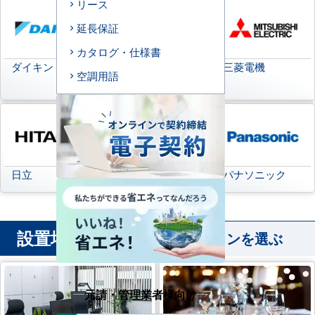
リース
延長保証
カタログ・仕様書
ダイキン
日本キヤリア
三菱電機
空調用語
(旧:東芝キヤリア)
日立
三菱重工
パナソニック
設置場所
から業務用エアコンを選ぶ
元請・管理業者様向け