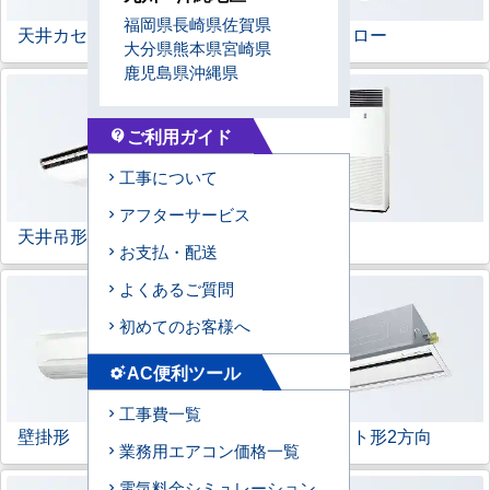
福岡県
長崎県
佐賀県
天井カセット形
4方向
ラウンドフロー
大分県
熊本県
宮崎県
鹿児島県
沖縄県
ご利用ガイド
contact_support
工事について
アフターサービス
天井吊形
床置形
お支払・配送
よくあるご質問
初めてのお客様へ
AC便利ツール
settings_suggest
工事費一覧
壁掛形
天井カセット形
2方向
業務用エアコン価格一覧
電気料金シミュレーション