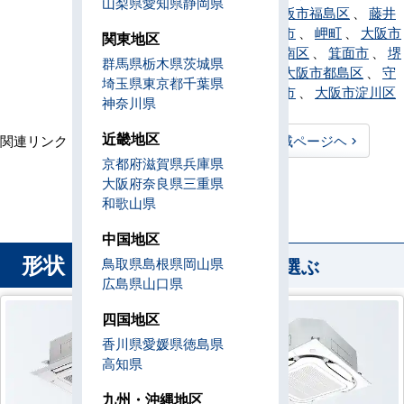
山梨県
愛知県
静岡県
平野区
、
大阪市福島区
、
藤井
寺市
、
松原市
、
岬町
、
大阪市
関東地区
港区
、
堺市南区
、
箕面市
、
堺
群馬県
栃木県
茨城県
市美原区
、
大阪市都島区
、
守
埼玉県
東京都
千葉県
口市
、
八尾市
、
大阪市淀川区
神奈川県
近畿地区
関連リンク：
TOPページヘ
大阪府全域ページヘ
京都府
滋賀県
兵庫県
大阪府直工店所在地
大阪府
奈良県
三重県
和歌山県
中国地区
形状
から業務用エアコンを選ぶ
鳥取県
島根県
岡山県
広島県
山口県
四国地区
香川県
愛媛県
徳島県
高知県
九州・沖縄地区