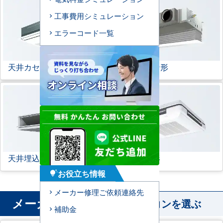
工事費用シミュレーション
エラーコード一覧
天井カセット形
1方向
ビルトイン形
天井埋込ダクト形
天吊自在形
お役立ち情報
tips_and_updates
メーカー修理ご依頼連絡先
メーカー
から業務用エアコンを選ぶ
補助金