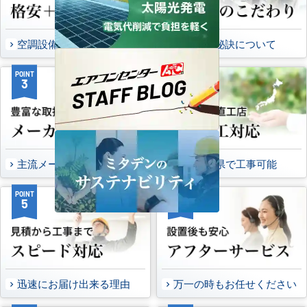
空調設備のご提案について
選ばれる秘訣について
POINT
POINT
3
4
主流メーカーを全取扱可能
47都道府県で工事可能
POINT
POINT
5
6
迅速にお届け出来る理由
万一の時もお任せください