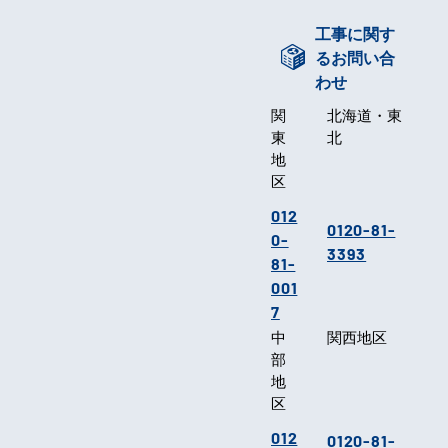
工事に関す
るお問い合
わせ
関
北海道・東
東
北
地
区
012
0120-81-
0-
3393
81-
001
7
中
関西地区
部
地
区
012
0120-81-