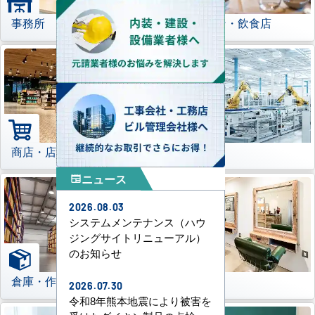
事務所
レストラン・飲食店
商店・店舗
工場
ニュース
newspaper
2026.08.03
システムメンテナンス（ハウ
ジングサイトリニューアル）
のお知らせ
倉庫・作業場
理美容室
2026.07.30
令和8年熊本地震により被害を