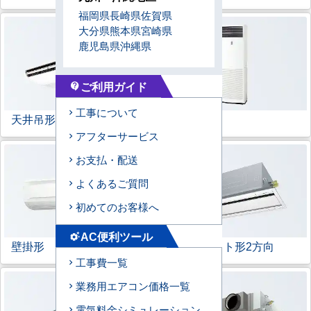
福岡県
長崎県
佐賀県
大分県
熊本県
宮崎県
鹿児島県
沖縄県
ご利用ガイド
contact_support
工事について
天井吊形
床置形
アフターサービス
お支払・配送
よくあるご質問
初めてのお客様へ
AC便利ツール
settings_suggest
壁掛形
天井カセット形
2方向
工事費一覧
業務用エアコン価格一覧
電気料金シミュレーション