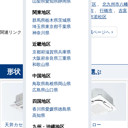
山梨県
愛知県
静岡県
九州市八幡西区
、
北九州市八幡
東区
、
八女市
、
行橋市
、
吉富
関東地区
町
、
北九州市若松区
群馬県
栃木県
茨城県
埼玉県
東京都
千葉県
関連リンク：
TOPページヘ
福岡県全域ページヘ
神奈川県
福岡県直工店所在地
近畿地区
京都府
滋賀県
兵庫県
大阪府
奈良県
三重県
和歌山県
形状
から業務用エアコンを選ぶ
中国地区
鳥取県
島根県
岡山県
広島県
山口県
四国地区
香川県
愛媛県
徳島県
高知県
天井カセット形
4方向
ラウンドフロー
九州・沖縄地区