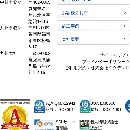
中部事務所
〒462-0065
愛知県名古
お客様のお声
屋市北区喜
惣治1-116
施工事例
九州事務所
〒813-0062
福岡県福岡
会社概要
市東区松島
5-17
九州本社
〒890-0062
サイトマップ
鹿児島県鹿
プライバシーポリシー
児島市与次
ご利用規約
株式会社ミタデン
郎1-2-15
JQA-QMA12941
JQA-EM5506
品質：ISO9001
環境：ISO14001
個人情報保護士
SSLサーバ
認定証
証明書