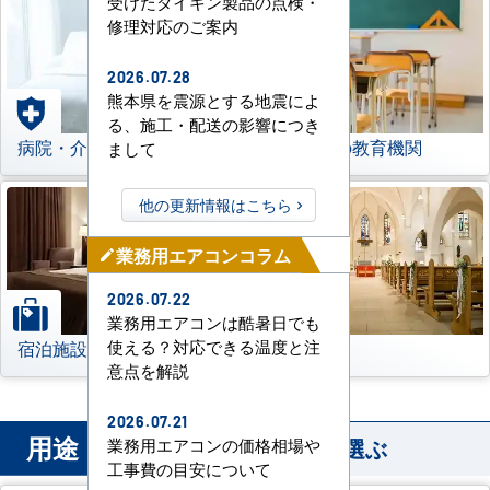
受けたダイキン製品の点検・
修理対応のご案内
2026.07.28
熊本県を震源とする地震によ
る、施工・配送の影響につき
病院・介護施設
学校などの教育機関
まして
他の更新情報はこちら
業務用エアコンコラム
mode_edit
2026.07.22
業務用エアコンは酷暑日でも
宿泊施設
その他
使える？対応できる温度と注
意点を解説
2026.07.21
用途
から業務用エアコンを選ぶ
業務用エアコンの価格相場や
工事費の目安について