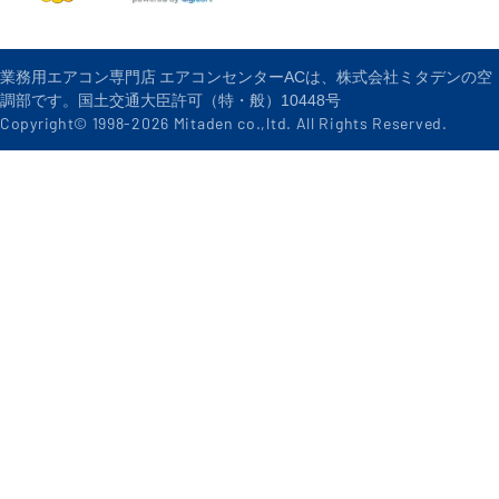
業務用エアコン専門店 エアコンセンターACは、株式会社ミタデンの空
調部です。国土交通大臣許可（特・般）10448号
Copyright© 1998-
2026
Mitaden co.,ltd. All Rights Reserved.