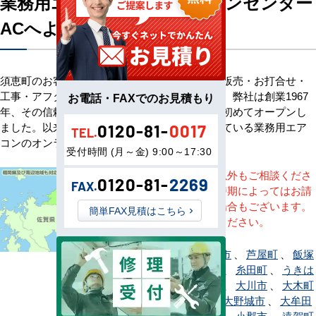
業務用エアコン専門店エアコンセンター
ACへようこそ
須恵町のお客様へ業務用エアコン・空調機器の販売・お打合せ・
工事・アフターサービスまで一貫して承ります。弊社は創業1967
お電話・FAXでのお見積もり
年、その信頼を基に空調のネット販売を日本で初めてオープンし
ました。以来、皆様にご信頼・ご愛顧いただいている業務用エア
0120-81-
0017
TEL.
コンのオンラインショップです。
受付時間 (月～金) 9:00～17:30
※記載地域以外もご相談くださ
0120-81-
2269
FAX.
い。地域・時期によってはお請
けできない場合もございます。
簡単FAX見積はこちら
直接ご相談ください。
赤村
、
朝倉市
、
芦屋町
、
飯塚
市
、
糸島市
、
糸田町
、
うきは
市
、
宇美町
、
大川市
、
大木町
、
大任町
、
大野城市
、
大牟田
市
、
岡垣町
、
小郡市
、
遠賀町