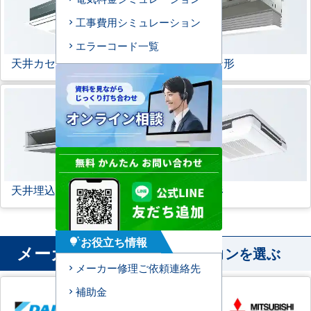
工事費用シミュレーション
エラーコード一覧
天井カセット形
1方向
ビルトイン形
天井埋込ダクト形
天吊自在形
お役立ち情報
tips_and_updates
メーカー
から業務用エアコンを選ぶ
メーカー修理ご依頼連絡先
補助金