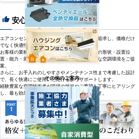
安心の8つのポイント
thumb_up
エアコンセンターACは、「格安＋α」の価値を追求し、価格だけ
でなく快適性と機能性にもこだわっています。
お客様の業種や施設の形態に合わせて、室内機の形状・設置位
置・能力・風向きなどを総合的に検討し、最適な空調環境をご提
案。
さらに、お手入れのしやすさやメンテナンス性まで考慮した設計
その他のご案内
で、長く快適にご使用いただけるようサポートします。
経験豊富な空調技術者が現場の状況やご要望を丁寧にヒアリング
し、最も効果的で効率的なプランをお届けします。
POINT
POINT
1
2