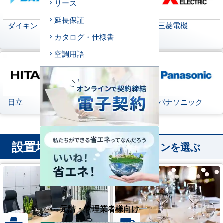
リース
延長保証
ダイキン
日本キヤリア
三菱電機
(旧:東芝キヤリア)
カタログ・仕様書
空調用語
日立
三菱重工
パナソニック
設置場所
から業務用エアコンを選ぶ
元請・管理業者様向け