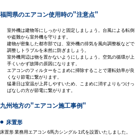
福岡県のエアコン使用時の
"注意点"
室外機は建物等にしっかりと固定しましょう。台風による転倒
や盗難から室外機を守ります。
建物が密集した都市部では、室外機の排気を風向調整板などで
調整しトラブルを未然に防ぎましょう。
室外機周辺は物を置かないようにしましょう。空気の循環が上
手くいかず故障の原因になります。
エアコンのフィルターをこまめに掃除することで運転効率が良
くなり節電に繋がります。
猛暑日は室温が上昇しやすいため、こまめに消すよりもつけっ
ぱなしの方が節電に繋がります。
九州地方の
"エアコン施工事例"
床置形
床置形 業務用エアコン 6馬力シングル 1式を設置いたしました。