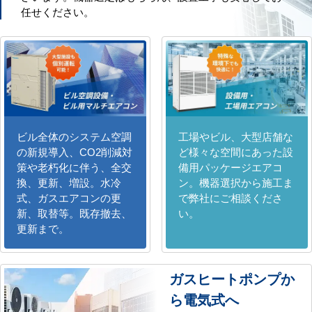
任せください。
ビル全体のシステム空調
工場やビル、大型店舗な
の新規導入、CO2削減対
ど様々な空間にあった設
策や老朽化に伴う、全交
備用パッケージエアコ
換、更新、増設。水冷
ン。機器選択から施工ま
式、ガスエアコンの更
で弊社にご相談くださ
新、取替等。既存撤去、
い。
更新まで。
ガスヒートポンプか
ら電気式へ