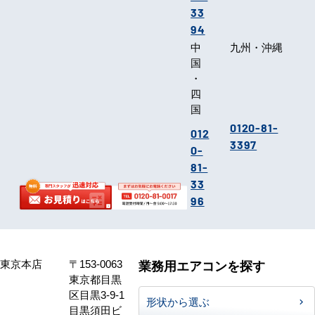
33
94
中
九州・沖縄
国
・
四
国
0120-81-
012
3397
0-
81-
33
96
東京本店
〒153-0063
業務用エアコンを探す
東京都目黒
区目黒3-9-1
形状から選ぶ
目黒須田ビ