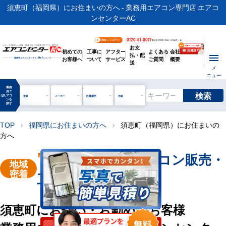
須恵町（福岡県）にお住まいの方へ - 業務用エアコン専門店 エアコ
ンセンターAC
0120-81-0017
お客様ページログイン
電話受付時間 / 9:00～17:30(月～金)
お支
ビル・工場用から店舗・事務所まで | 業務用エアコン専門店
初めての
工事に
アフター
よくある
会社
払・配
お客様へ
ついて
サービス
ご質問
概要
業務用エアコンオンライン
No.1
ショップ
送
メ
ニュー
業務
用エ
検索
manage_search
アコ
形状
メーカー
設置場所
用途
ンを
探す
TOP
福岡県にお住まいの方へ
須恵町（福岡県）にお住まいの
chevron_right
chevron_right
方へ
"須恵町"
業務用エアコン販売・
地域
密着
工事を承ります
須恵町にお住い・お勤めのお客様