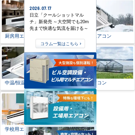
2026.07.17
日立「クールショットマル
チ」新発売 ～大空間でも20m
先まで快適な気流を届ける～
厨房用エアコン
寒冷地用エアコン
コラム一覧はこちら
中温/恒温用エアコン
農業用エアコン
学校用エアコン