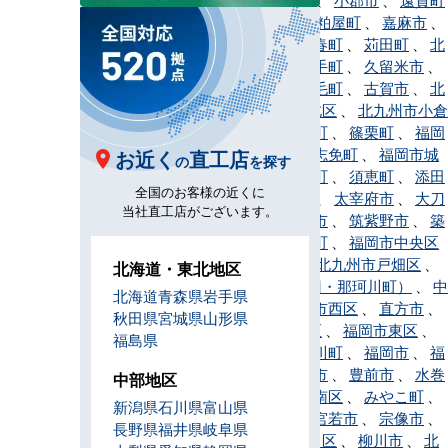
、
春日市
、
粕屋町
、
嘉麻市
、
川崎町
、
香春町
、
苅田町
、
北
九州市
、
鞍手町
、
久留米市
、
桂川町
、
上毛町
、
古賀市
、
北
九州市小倉北区
、
北九州市小倉
南区
、
小竹町
、
篠栗町
、
福岡
市早良区
、
志免町
、
福岡市城
お近く
直工店
の
を探す
南区
、
新宮町
、
須恵町
、
添田
全国のお客様の近くに
町
、
田川市
、
太宰府市
、
大刀
当社直工店がございます。
洗町
、
筑後市
、
筑紫野市
、
築
上町
、
筑前町
、
福岡市中央区
、
東峰村
、
北九州市戸畑区
、
北海道・東北地区
那珂川市（旧・那珂川町）
、
中
北海道
青森県
岩手県
間市
、
福岡市西区
、
直方市
、
秋田県
宮城県
山形県
福岡市博多区
、
福岡市東区
、
福島県
久山町
、
広川町
、
福岡市
、
福
智町
、
福津市
、
豊前市
、
水巻
中部地区
町
、
福岡市南区
、
みやこ町
、
新潟県
石川県
富山県
みやま市
、
宮若市
、
宗像市
、
長野県
福井県
岐阜県
北九州市門司区
、
柳川市
、
北