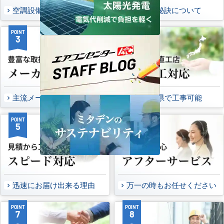
空調設備のご提案について
選ばれる秘訣について
POINT
POINT
3
4
主流メーカーを全取扱可能
47都道府県で工事可能
POINT
POINT
5
6
迅速にお届け出来る理由
万一の時もお任せください
POINT
POINT
7
8