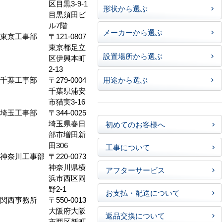
区目黒3-9-1
形状から選ぶ
目黒須田ビ
ル7階
メーカーから選ぶ
東京工事部
〒121-0807
東京都足立
設置場所から選ぶ
区伊興本町
2-13
千葉工事部
〒279-0004
用途から選ぶ
千葉県浦安
市猫実3-16
埼玉工事部
〒344-0025
埼玉県春日
初めてのお客様へ
部市増田新
田306
工事について
神奈川工事部
〒220-0073
神奈川県横
アフターサービス
浜市西区岡
野2-1
お支払・配送について
関西事務所
〒550-0013
大阪府大阪
返品交換について
市西区新町