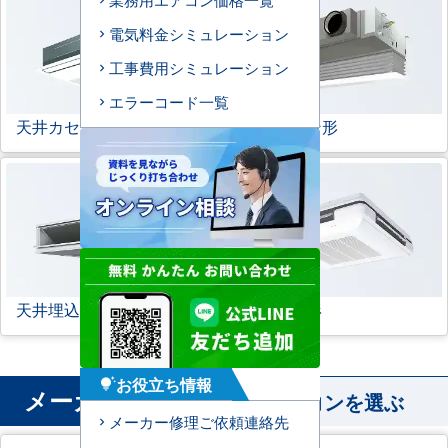
電気料金シミュレーション
工事費用シミュレーション
エラーコード一覧
天井カセット形
1方向
ビルトイン形
天井埋込ダクト形
天吊自在形
お役立ち情報
tips_and_updates
メーカー
から業務用エアコンを選ぶ
メーカー修理ご依頼連絡先