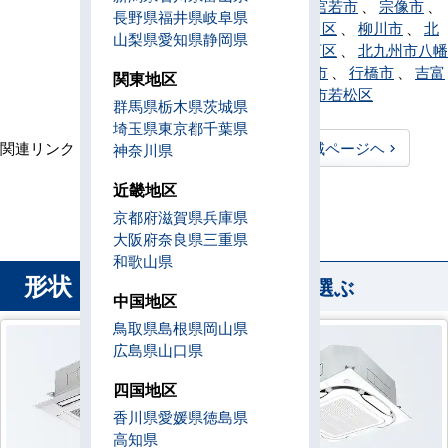
みやま市
、
宮若市
、
宗像市
、
長野県
福井県
岐阜県
北九州市門司区
、
柳川市
、
北
山梨県
愛知県
静岡県
九州市八幡西区
、
北九州市八幡
東区
、
八女市
、
行橋市
、
吉富
関東地区
町
、
北九州市若松区
群馬県
栃木県
茨城県
埼玉県
東京都
千葉県
関連リンク：
TOPページヘ
福岡県全域ページヘ
神奈川県
福岡県直工店所在地
近畿地区
京都府
滋賀県
兵庫県
大阪府
奈良県
三重県
和歌山県
形状
から業務用エアコンを選ぶ
中国地区
鳥取県
島根県
岡山県
広島県
山口県
四国地区
香川県
愛媛県
徳島県
高知県