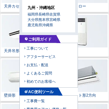
天井カセット形
4方向
ラウンドフロー
九州・沖縄地区
福岡県
長崎県
佐賀県
大分県
熊本県
宮崎県
鹿児島県
沖縄県
ご利用ガイド
contact_support
工事について
天井吊形
床置形
アフターサービス
お支払・配送
よくあるご質問
初めてのお客様へ
AC便利ツール
settings_suggest
壁掛形
天井カセット形
2方向
工事費一覧
業務用エアコン価格一覧