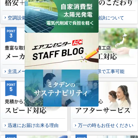
空調設備のご提案について
選ばれる秘訣について
POINT
POINT
3
4
主流メーカーを全取扱可能
47都道府県で工事可能
POINT
POINT
5
6
迅速にお届け出来る理由
万一の時もお任せください