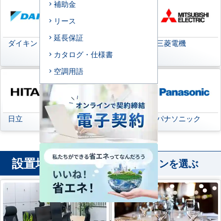
補助金
リース
延長保証
ダイキン
日本キヤリア
三菱電機
(旧:東芝キヤリア)
カタログ・仕様書
空調用語
日立
三菱重工
パナソニック
設置場所
から業務用エアコンを選ぶ