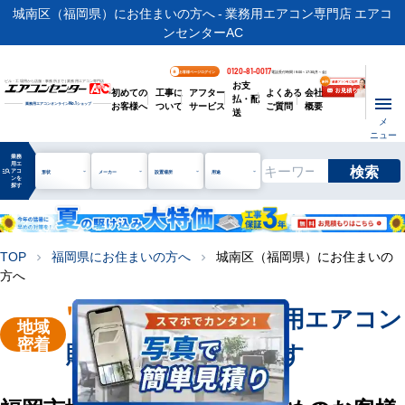
城南区（福岡県）にお住まいの方へ - 業務用エアコン専門店 エアコ
ンセンターAC
0120-81-0017
お客様ページログイン
電話受付時間 / 9:00～17:30(月～金)
お支
ビル・工場用から店舗・事務所まで | 業務用エアコン専門店
初めての
工事に
アフター
よくある
会社
払・配
お客様へ
ついて
サービス
ご質問
概要
業務用エアコンオンライン
No.1
ショップ
送
メ
ニュー
業務
用エ
検索
manage_search
アコ
形状
メーカー
設置場所
用途
ンを
探す
TOP
福岡県にお住まいの方へ
城南区（福岡県）にお住まいの
chevron_right
chevron_right
方へ
"福岡市城南区"
業務用エアコン
地域
密着
販売・工事を承ります