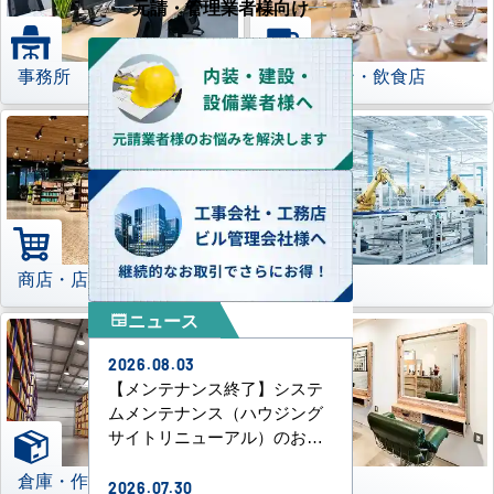
元請・管理業者様向け
事務所
レストラン・飲食店
商店・店舗
工場
ニュース
newspaper
2026.08.03
【メンテナンス終了】システ
ムメンテナンス（ハウジング
サイトリニューアル）のお知
らせ
倉庫・作業場
理美容室
2026.07.30