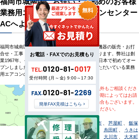
福岡市城南区にお住い・お勤めのお客様
業務用エアコン専門店エアコンセンター
ACへようこそ
福岡市城南区のお客様へ業務用エアコン・空調機器の販売・お打
合せ・工事・アフターサービスまで一貫して承ります。弊社は創
お電話・FAXでのお見積もり
業1967年、その信頼を基に空調のネット販売を日本で初めてオー
プンしました。以来、皆様にご信頼・ご愛顧いただいている業務
0120-81-
0017
TEL.
用エアコンのオンラインショップです。
受付時間 (月～金) 9:00～17:30
※記載地域以外もご相談くださ
0120-81-
2269
FAX.
い。地域・時期によってはお請
けできない場合もございます。
簡単FAX見積はこちら
直接ご相談ください。
赤村
、
朝倉市
、
芦屋町
、
飯塚
市
、
糸島市
、
糸田町
、
うきは
市
、
宇美町
、
大川市
、
大木町