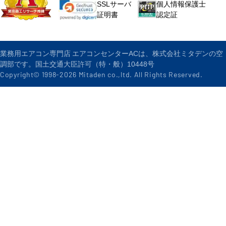
個人情報保護士
SSLサーバ
認定証
証明書
業務用エアコン専門店 エアコンセンターACは、株式会社ミタデンの空
調部です。国土交通大臣許可（特・般）10448号
Copyright© 1998-
2026
Mitaden co.,ltd. All Rights Reserved.