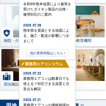
令和8年熊本地震により被害を
受けたダイキン製品の点検・
修理対応のご案内
2026.07.28
熊本県を震源とする地震によ
る、施工・配送の影響につき
病院・介護施設
学校などの教育機関
まして
他の更新情報はこちら
業務用エアコンコラム
mode_edit
2026.07.22
業務用エアコンは酷暑日でも
宿泊施設
その他
使える？対応できる温度と注
意点を解説
2026.07.21
用途
から業務用エアコンを選ぶ
業務用エアコンの価格相場や