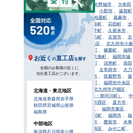
、
大任町
、
大野城市
、
大牟田
市
、
岡垣町
、
小郡市
、
遠賀町
、
春日市
、
粕屋町
、
嘉麻市
、
川崎町
、
香春町
、
苅田町
、
北
九州市
、
鞍手町
、
久留米市
、
桂川町
、
上毛町
、
古賀市
、
北
九州市小倉北区
、
北九州市小倉
南区
、
小竹町
、
篠栗町
、
福岡
市早良区
、
志免町
、
福岡市城
お近く
直工店
の
を探す
南区
、
新宮町
、
須恵町
、
添田
全国のお客様の近くに
町
、
田川市
、
太宰府市
、
大刀
当社直工店がございます。
洗町
、
筑後市
、
筑紫野市
、
築
上町
、
筑前町
、
福岡市中央区
、
東峰村
、
北九州市戸畑区
、
北海道・東北地区
那珂川市（旧・那珂川町）
、
中
北海道
青森県
岩手県
間市
、
福岡市西区
、
直方市
、
秋田県
宮城県
山形県
福岡市博多区
、
福岡市東区
、
福島県
久山町
、
広川町
、
福岡市
、
福
智町
、
福津市
、
豊前市
、
水巻
中部地区
町
、
福岡市南区
、
みやこ町
、
新潟県
石川県
富山県