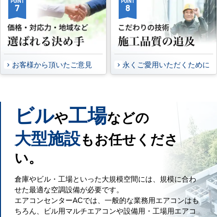
POINT
POINT
7
8
お客様から頂いたご意見
永くご愛用いただくために
ビル
工場
や
などの
大型施設
もお任せくださ
い。
倉庫やビル・工場といった大規模空間には、規模に合わ
せた最適な空調設備が必要です。
エアコンセンターACでは、一般的な業務用エアコンはも
ちろん、ビル用マルチエアコンや設備用・工場用エアコ