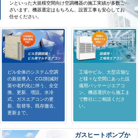
ンといった大規模空間向け空調機器の施工実績が多数ご
ざいます。機器選定はもちろん、設置工事も安心してお
任せください。
ビル全体のシステム空調
工場やビル、大型店舗な
の新規導入、CO2削減対
ど様々な空間にあった設
策や老朽化に伴う、全交
備用パッケージエアコ
換、更新、増設。水冷
ン。機器選択から施工ま
式、ガスエアコンの更
で弊社にご相談くださ
新、取替等。既存撤去、
い。
更新まで。
ガスヒートポンプか