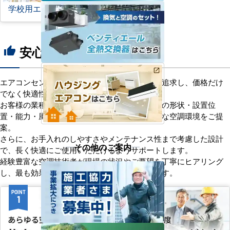
学校用エアコン
安心の8つのポイント
thumb_up
エアコンセンターACは、「格安＋α」の価値を追求し、価格だけ
でなく快適性と機能性にもこだわっています。
お客様の業種や施設の形態に合わせて、室内機の形状・設置位
置・能力・風向きなどを総合的に検討し、最適な空調環境をご提
案。
さらに、お手入れのしやすさやメンテナンス性まで考慮した設計
その他のご案内
で、長く快適にご使用いただけるようサポートします。
経験豊富な空調技術者が現場の状況やご要望を丁寧にヒアリング
し、最も効果的で効率的なプランをお届けします。
POINT
POINT
1
2