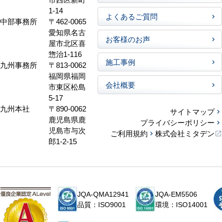
1-14
よくあるご質問
中部事務所
〒462-0065
愛知県名古
お客様のお声
屋市北区喜
惣治1-116
施工事例
九州事務所
〒813-0062
福岡県福岡
会社概要
市東区松島
5-17
九州本社
〒890-0062
サイトマップ
鹿児島県鹿
プライバシーポリシー
児島市与次
ご利用規約
株式会社ミタデン
郎1-2-15
JQA-QMA12941
JQA-EM5506
品質：ISO9001
環境：ISO14001