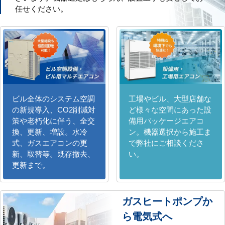
任せください。
ビル全体のシステム空調
工場やビル、大型店舗な
の新規導入、CO2削減対
ど様々な空間にあった設
策や老朽化に伴う、全交
備用パッケージエアコ
換、更新、増設。水冷
ン。機器選択から施工ま
式、ガスエアコンの更
で弊社にご相談くださ
新、取替等。既存撤去、
い。
更新まで。
ガスヒートポンプか
ら電気式へ