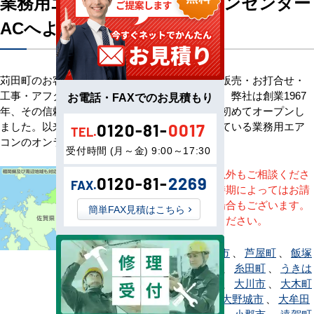
業務用エアコン専門店エアコンセンター
ACへようこそ
苅田町のお客様へ業務用エアコン・空調機器の販売・お打合せ・
工事・アフターサービスまで一貫して承ります。弊社は創業1967
お電話・FAXでのお見積もり
年、その信頼を基に空調のネット販売を日本で初めてオープンし
ました。以来、皆様にご信頼・ご愛顧いただいている業務用エア
0120-81-
0017
TEL.
コンのオンラインショップです。
受付時間 (月～金) 9:00～17:30
※記載地域以外もご相談くださ
0120-81-
2269
FAX.
い。地域・時期によってはお請
けできない場合もございます。
簡単FAX見積はこちら
直接ご相談ください。
赤村
、
朝倉市
、
芦屋町
、
飯塚
市
、
糸島市
、
糸田町
、
うきは
市
、
宇美町
、
大川市
、
大木町
、
大任町
、
大野城市
、
大牟田
市
、
岡垣町
、
小郡市
、
遠賀町