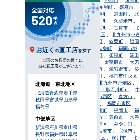
、
春日市
、
粕屋町
、
嘉麻市
、
川崎町
、
香春町
、
苅田町
、
北
九州市
、
鞍手町
、
久留米市
、
桂川町
、
上毛町
、
古賀市
、
北
九州市小倉北区
、
北九州市小倉
南区
、
小竹町
、
篠栗町
、
福岡
市早良区
、
志免町
、
福岡市城
お近く
直工店
の
を探す
南区
、
新宮町
、
須恵町
、
添田
全国のお客様の近くに
町
、
田川市
、
太宰府市
、
大刀
当社直工店がございます。
洗町
、
筑後市
、
筑紫野市
、
築
上町
、
筑前町
、
福岡市中央区
、
東峰村
、
北九州市戸畑区
、
北海道・東北地区
那珂川市（旧・那珂川町）
、
中
北海道
青森県
岩手県
間市
、
福岡市西区
、
直方市
、
秋田県
宮城県
山形県
福岡市博多区
、
福岡市東区
、
福島県
久山町
、
広川町
、
福岡市
、
福
智町
、
福津市
、
豊前市
、
水巻
中部地区
町
、
福岡市南区
、
みやこ町
、
新潟県
石川県
富山県
みやま市
、
宮若市
、
宗像市
、
長野県
福井県
岐阜県
北九州市門司区
、
柳川市
、
北