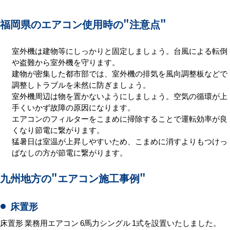
福岡県のエアコン使用時の
"注意点"
室外機は建物等にしっかりと固定しましょう。台風による転倒
や盗難から室外機を守ります。
建物が密集した都市部では、室外機の排気を風向調整板などで
調整しトラブルを未然に防ぎましょう。
室外機周辺は物を置かないようにしましょう。空気の循環が上
手くいかず故障の原因になります。
エアコンのフィルターをこまめに掃除することで運転効率が良
くなり節電に繋がります。
猛暑日は室温が上昇しやすいため、こまめに消すよりもつけっ
ぱなしの方が節電に繋がります。
九州地方の
"エアコン施工事例"
床置形
床置形 業務用エアコン 6馬力シングル 1式を設置いたしました。