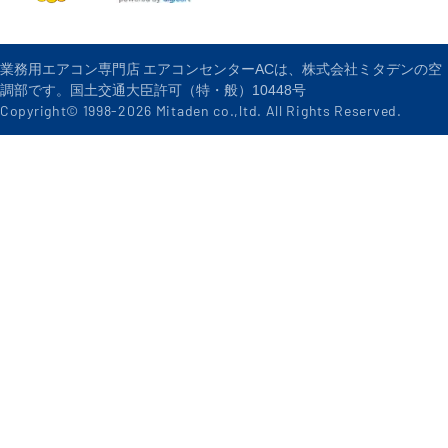
業務用エアコン専門店 エアコンセンターACは、株式会社ミタデンの空
調部です。国土交通大臣許可（特・般）10448号
Copyright© 1998-
2026
Mitaden co.,ltd. All Rights Reserved.