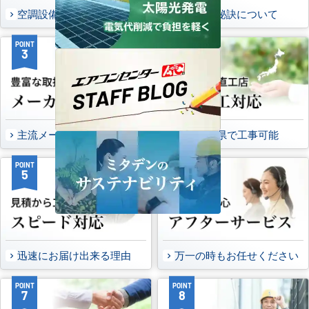
空調設備のご提案について
選ばれる秘訣について
POINT
POINT
3
4
主流メーカーを全取扱可能
47都道府県で工事可能
POINT
POINT
5
6
迅速にお届け出来る理由
万一の時もお任せください
POINT
POINT
7
8