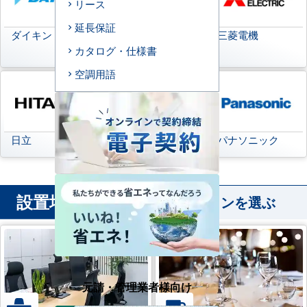
リース
延長保証
ダイキン
日本キヤリア
三菱電機
(旧:東芝キヤリア)
カタログ・仕様書
空調用語
日立
三菱重工
パナソニック
設置場所
から業務用エアコンを選ぶ
元請・管理業者様向け