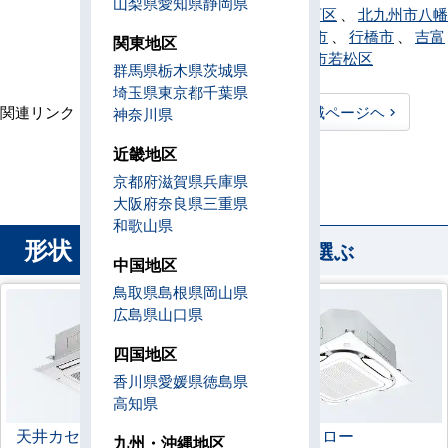
山梨県
愛知県
静岡県
九州市八幡西区
、
北九州市八幡
東区
、
八女市
、
行橋市
、
吉富
関東地区
町
、
北九州市若松区
群馬県
栃木県
茨城県
埼玉県
東京都
千葉県
関連リンク：
TOPページヘ
福岡県全域ページヘ
神奈川県
福岡県直工店所在地
近畿地区
京都府
滋賀県
兵庫県
大阪府
奈良県
三重県
和歌山県
形状
から業務用エアコンを選ぶ
中国地区
鳥取県
島根県
岡山県
広島県
山口県
四国地区
香川県
愛媛県
徳島県
高知県
天井カセット形
4方向
ラウンドフロー
九州・沖縄地区