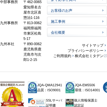
中部事務所
〒462-0065
愛知県名古
お客様のお声
屋市北区喜
惣治1-116
施工事例
九州事務所
〒813-0062
福岡県福岡
会社概要
市東区松島
5-17
九州本社
〒890-0062
サイトマップ
鹿児島県鹿
プライバシーポリシー
児島市与次
ご利用規約
株式会社ミタデン
郎1-2-15
JQA-QMA12941
JQA-EM5506
品質：ISO9001
環境：ISO14001
個人情報保護士
SSLサーバ
認定証
証明書