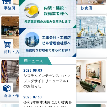
事務所
レストラン・飲食店
商店・店舗
工場
ニュース
newspaper
2026.08.03
システムメンテナンス（ハウ
ジングサイトリニューアル）
のお知らせ
倉庫・作業場
理美容室
2026.07.30
令和8年熊本地震により被害を