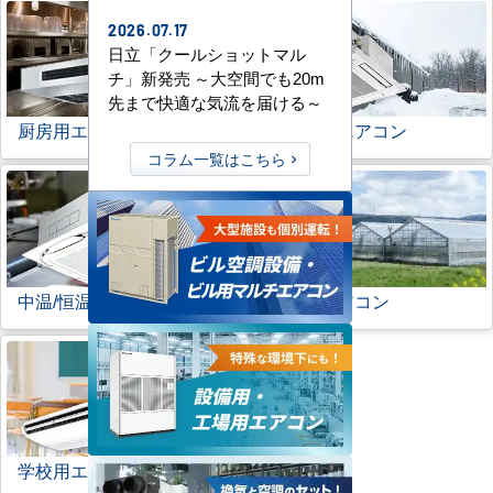
2026.07.17
日立「クールショットマル
チ」新発売 ～大空間でも20m
先まで快適な気流を届ける～
厨房用エアコン
寒冷地用エアコン
コラム一覧はこちら
中温/恒温用エアコン
農業用エアコン
学校用エアコン