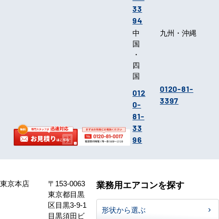
33
94
中
九州・沖縄
国
・
四
国
0120-81-
012
3397
0-
81-
33
96
東京本店
〒153-0063
業務用エアコンを探す
東京都目黒
区目黒3-9-1
形状から選ぶ
目黒須田ビ