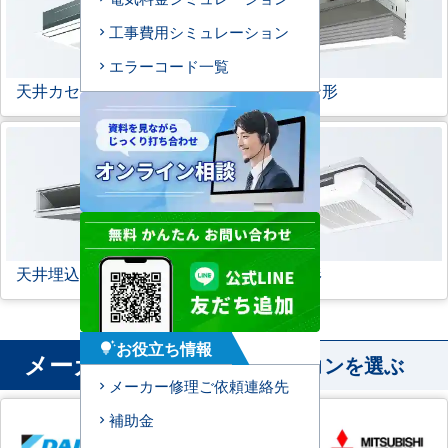
工事費用シミュレーション
エラーコード一覧
天井カセット形
1方向
ビルトイン形
天井埋込ダクト形
天吊自在形
お役立ち情報
tips_and_updates
メーカー
から業務用エアコンを選ぶ
メーカー修理ご依頼連絡先
補助金