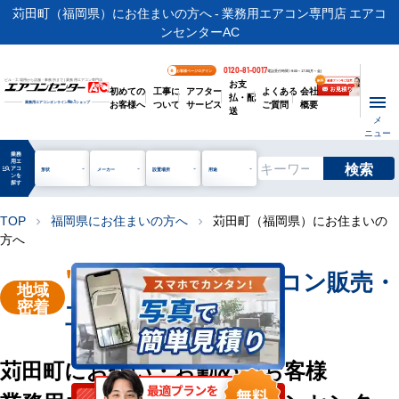
苅田町（福岡県）にお住まいの方へ - 業務用エアコン専門店 エアコ
ンセンターAC
0120-81-0017
お客様ページログイン
電話受付時間 / 9:00～17:30(月～金)
お支
ビル・工場用から店舗・事務所まで | 業務用エアコン専門店
初めての
工事に
アフター
よくある
会社
払・配
お客様へ
ついて
サービス
ご質問
概要
業務用エアコンオンライン
No.1
ショップ
送
メ
ニュー
業務
用エ
検索
manage_search
アコ
形状
メーカー
設置場所
用途
ンを
探す
TOP
福岡県にお住まいの方へ
苅田町（福岡県）にお住まいの
chevron_right
chevron_right
方へ
"苅田町"
業務用エアコン販売・
地域
密着
工事を承ります
苅田町にお住い・お勤めのお客様