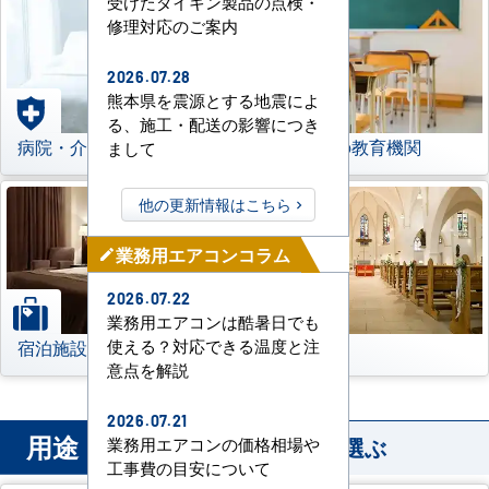
受けたダイキン製品の点検・
修理対応のご案内
2026.07.28
熊本県を震源とする地震によ
る、施工・配送の影響につき
病院・介護施設
学校などの教育機関
まして
他の更新情報はこちら
業務用エアコンコラム
mode_edit
2026.07.22
業務用エアコンは酷暑日でも
宿泊施設
その他
使える？対応できる温度と注
意点を解説
2026.07.21
用途
から業務用エアコンを選ぶ
業務用エアコンの価格相場や
工事費の目安について