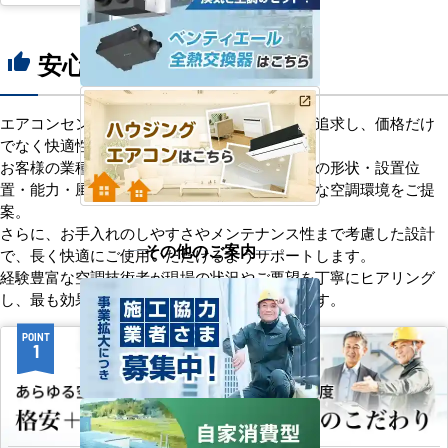
安心の8つのポイント
thumb_up
エアコンセンターACは、「格安＋α」の価値を追求し、価格だけ
でなく快適性と機能性にもこだわっています。
お客様の業種や施設の形態に合わせて、室内機の形状・設置位
置・能力・風向きなどを総合的に検討し、最適な空調環境をご提
案。
さらに、お手入れのしやすさやメンテナンス性まで考慮した設計
その他のご案内
で、長く快適にご使用いただけるようサポートします。
経験豊富な空調技術者が現場の状況やご要望を丁寧にヒアリング
し、最も効果的で効率的なプランをお届けします。
POINT
POINT
1
2