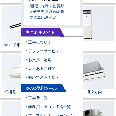
福岡県
長崎県
佐賀県
大分県
熊本県
宮崎県
鹿児島県
沖縄県
ご利用ガイド
contact_support
工事について
天井吊形
床置形
アフターサービス
お支払・配送
よくあるご質問
初めてのお客様へ
AC便利ツール
settings_suggest
壁掛形
天井カセット形
2方向
工事費一覧
業務用エアコン価格一覧
電気料金シミュレーション