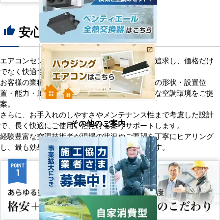
安心の8つのポイント
thumb_up
エアコンセンターACは、「格安＋α」の価値を追求し、価格だけ
でなく快適性と機能性にもこだわっています。
お客様の業種や施設の形態に合わせて、室内機の形状・設置位
置・能力・風向きなどを総合的に検討し、最適な空調環境をご提
案。
さらに、お手入れのしやすさやメンテナンス性まで考慮した設計
その他のご案内
で、長く快適にご使用いただけるようサポートします。
経験豊富な空調技術者が現場の状況やご要望を丁寧にヒアリング
し、最も効果的で効率的なプランをお届けします。
POINT
POINT
1
2