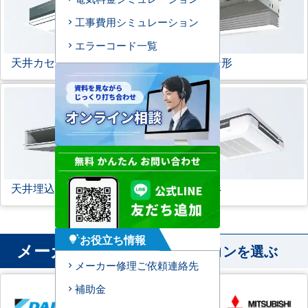
工事費用シミュレーション
エラーコード一覧
天井カセット形
1方向
ビルトイン形
天井埋込ダクト形
天吊自在形
お役立ち情報
tips_and_updates
メーカー
から業務用エアコンを選ぶ
メーカー修理ご依頼連絡先
補助金