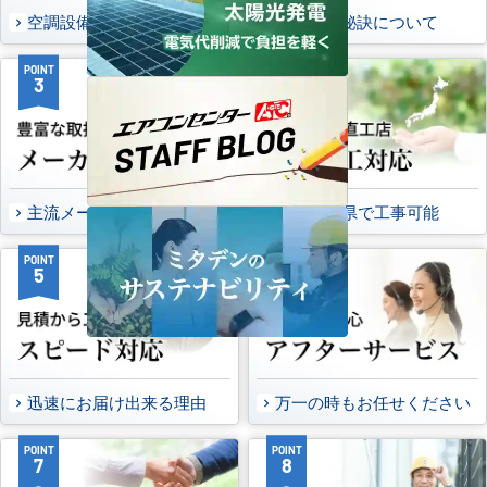
空調設備のご提案について
選ばれる秘訣について
POINT
POINT
3
4
主流メーカーを全取扱可能
47都道府県で工事可能
POINT
POINT
5
6
迅速にお届け出来る理由
万一の時もお任せください
POINT
POINT
7
8