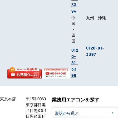
33
94
中
九州・沖縄
国
・
四
国
0120-81-
012
3397
0-
81-
33
96
東京本店
〒153-0063
業務用エアコンを探す
東京都目黒
区目黒3-9-1
形状から選ぶ
目黒須田ビ