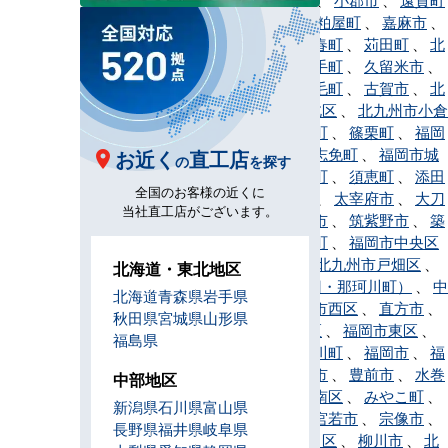
、
春日市
、
粕屋町
、
嘉麻市
、
川崎町
、
香春町
、
苅田町
、
北
九州市
、
鞍手町
、
久留米市
、
桂川町
、
上毛町
、
古賀市
、
北
九州市小倉北区
、
北九州市小倉
南区
、
小竹町
、
篠栗町
、
福岡
市早良区
、
志免町
、
福岡市城
お近く
直工店
の
を探す
南区
、
新宮町
、
須恵町
、
添田
全国のお客様の近くに
町
、
田川市
、
太宰府市
、
大刀
当社直工店がございます。
洗町
、
筑後市
、
筑紫野市
、
築
上町
、
筑前町
、
福岡市中央区
、
東峰村
、
北九州市戸畑区
、
北海道・東北地区
那珂川市（旧・那珂川町）
、
中
北海道
青森県
岩手県
間市
、
福岡市西区
、
直方市
、
秋田県
宮城県
山形県
福岡市博多区
、
福岡市東区
、
福島県
久山町
、
広川町
、
福岡市
、
福
智町
、
福津市
、
豊前市
、
水巻
中部地区
町
、
福岡市南区
、
みやこ町
、
新潟県
石川県
富山県
みやま市
、
宮若市
、
宗像市
、
長野県
福井県
岐阜県
北九州市門司区
、
柳川市
、
北