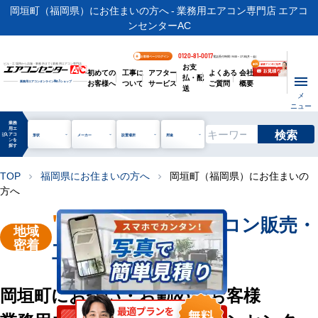
岡垣町（福岡県）にお住まいの方へ - 業務用エアコン専門店 エアコ
ンセンターAC
0120-81-0017
お客様ページログイン
電話受付時間 / 9:00～17:30(月～金)
お支
ビル・工場用から店舗・事務所まで | 業務用エアコン専門店
初めての
工事に
アフター
よくある
会社
払・配
お客様へ
ついて
サービス
ご質問
概要
業務用エアコンオンライン
No.1
ショップ
送
メ
ニュー
業務
用エ
検索
manage_search
アコ
形状
メーカー
設置場所
用途
ンを
探す
TOP
福岡県にお住まいの方へ
岡垣町（福岡県）にお住まいの
chevron_right
chevron_right
方へ
"岡垣町"
業務用エアコン販売・
地域
密着
工事を承ります
岡垣町にお住い・お勤めのお客様