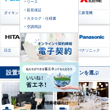
リース
延長保証
ダイキン
日本キヤリア
三菱電機
(旧:東芝キヤリア)
カタログ・仕様書
空調用語
日立
三菱重工
パナソニック
設置場所
から業務用エアコンを選ぶ
元請・管理業者様向け