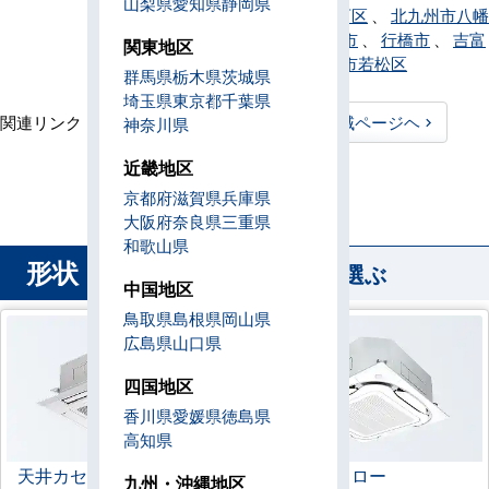
山梨県
愛知県
静岡県
九州市八幡西区
、
北九州市八幡
東区
、
八女市
、
行橋市
、
吉富
関東地区
町
、
北九州市若松区
群馬県
栃木県
茨城県
埼玉県
東京都
千葉県
関連リンク：
TOPページヘ
福岡県全域ページヘ
神奈川県
福岡県直工店所在地
近畿地区
京都府
滋賀県
兵庫県
大阪府
奈良県
三重県
和歌山県
形状
から業務用エアコンを選ぶ
中国地区
鳥取県
島根県
岡山県
広島県
山口県
四国地区
香川県
愛媛県
徳島県
高知県
天井カセット形
4方向
ラウンドフロー
九州・沖縄地区