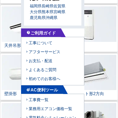
福岡県
長崎県
佐賀県
大分県
熊本県
宮崎県
鹿児島県
沖縄県
ご利用ガイド
contact_support
工事について
天井吊形
床置形
アフターサービス
お支払・配送
よくあるご質問
初めてのお客様へ
AC便利ツール
settings_suggest
壁掛形
天井カセット形
2方向
工事費一覧
業務用エアコン価格一覧
電気料金シミュレーション