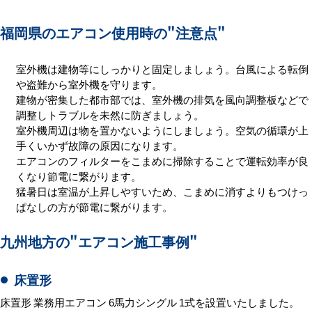
福岡県のエアコン使用時の
"注意点"
室外機は建物等にしっかりと固定しましょう。台風による転倒
や盗難から室外機を守ります。
建物が密集した都市部では、室外機の排気を風向調整板などで
調整しトラブルを未然に防ぎましょう。
室外機周辺は物を置かないようにしましょう。空気の循環が上
手くいかず故障の原因になります。
エアコンのフィルターをこまめに掃除することで運転効率が良
くなり節電に繋がります。
猛暑日は室温が上昇しやすいため、こまめに消すよりもつけっ
ぱなしの方が節電に繋がります。
九州地方の
"エアコン施工事例"
床置形
床置形 業務用エアコン 6馬力シングル 1式を設置いたしました。