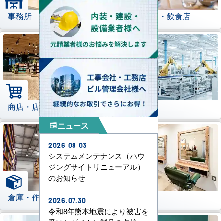
事務所
レストラン・飲食店
商店・店舗
工場
ニュース
newspaper
2026.08.03
システムメンテナンス（ハウ
ジングサイトリニューアル）
のお知らせ
倉庫・作業場
理美容室
2026.07.30
令和8年熊本地震により被害を