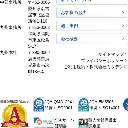
中部事務所
〒462-0065
愛知県名古
お客様のお声
屋市北区喜
惣治1-116
施工事例
九州事務所
〒813-0062
福岡県福岡
会社概要
市東区松島
5-17
九州本社
〒890-0062
サイトマップ
鹿児島県鹿
プライバシーポリシー
児島市与次
ご利用規約
株式会社ミタデン
郎1-2-15
JQA-QMA12941
JQA-EM5506
品質：ISO9001
環境：ISO14001
個人情報保護士
SSLサーバ
認定証
証明書