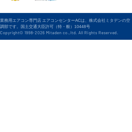
業務用エアコン専門店 エアコンセンターACは、株式会社ミタデンの空
調部です。国土交通大臣許可（特・般）10448号
Copyright© 1998-
2026
Mitaden co.,ltd. All Rights Reserved.