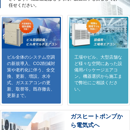
任せください。
ビル全体のシステム空調
工場やビル、大型店舗な
の新規導入、CO2削減対
ど様々な空間にあった設
策や老朽化に伴う、全交
備用パッケージエアコ
換、更新、増設。水冷
ン。機器選択から施工ま
式、ガスエアコンの更
で弊社にご相談くださ
新、取替等。既存撤去、
い。
更新まで。
ガスヒートポンプか
ら電気式へ