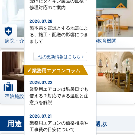
受けたダイキン製品の点検・
修理対応のご案内
2026.07.28
熊本県を震源とする地震によ
る、施工・配送の影響につき
病院・介護施設
学校などの教育機関
まして
他の更新情報はこちら
業務用エアコンコラム
mode_edit
2026.07.22
業務用エアコンは酷暑日でも
宿泊施設
その他
使える？対応できる温度と注
意点を解説
2026.07.21
用途
から業務用エアコンを選ぶ
業務用エアコンの価格相場や
工事費の目安について