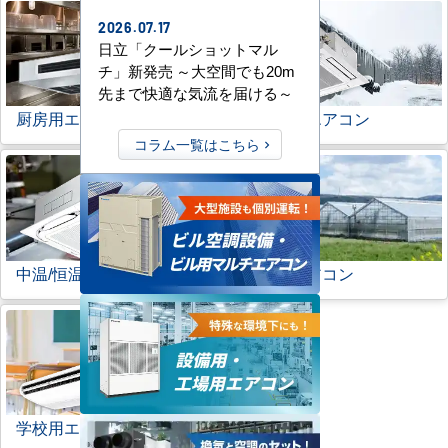
2026.07.17
日立「クールショットマル
チ」新発売 ～大空間でも20m
先まで快適な気流を届ける～
厨房用エアコン
寒冷地用エアコン
コラム一覧はこちら
中温/恒温用エアコン
農業用エアコン
学校用エアコン