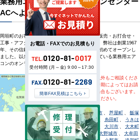
業務用エアコン専門店エアコンセンター
ACへようこそ
岡垣町のお客様へ業務用エアコン・空調機器の販売・お打合せ・
工事・アフターサービスまで一貫して承ります。弊社は創業1967
お電話・FAXでのお見積もり
年、その信頼を基に空調のネット販売を日本で初めてオープンし
ました。以来、皆様にご信頼・ご愛顧いただいている業務用エア
0120-81-
0017
TEL.
コンのオンラインショップです。
受付時間 (月～金) 9:00～17:30
※記載地域以外もご相談くださ
0120-81-
2269
FAX.
い。地域・時期によってはお請
けできない場合もございます。
簡単FAX見積はこちら
直接ご相談ください。
赤村
、
朝倉市
、
芦屋町
、
飯塚
市
、
糸島市
、
糸田町
、
うきは
市
、
宇美町
、
大川市
、
大木町
、
大任町
、
大野城市
、
大牟田
市
、
岡垣町
、
小郡市
、
遠賀町