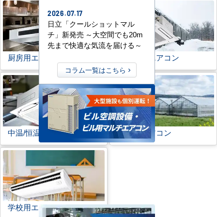
2026.07.17
日立「クールショットマル
チ」新発売 ～大空間でも20m
先まで快適な気流を届ける～
厨房用エアコン
寒冷地用エアコン
コラム一覧はこちら
中温/恒温用エアコン
農業用エアコン
学校用エアコン