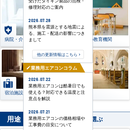
受けたダイキン製品の点検・
修理対応のご案内
2026.07.28
熊本県を震源とする地震によ
る、施工・配送の影響につき
病院・介護施設
学校などの教育機関
まして
他の更新情報はこちら
業務用エアコンコラム
mode_edit
2026.07.22
業務用エアコンは酷暑日でも
宿泊施設
その他
使える？対応できる温度と注
意点を解説
2026.07.21
用途
から業務用エアコンを選ぶ
業務用エアコンの価格相場や
工事費の目安について