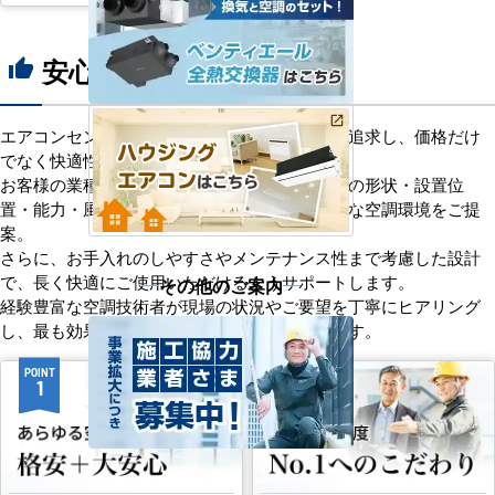
安心の8つのポイント
thumb_up
エアコンセンターACは、「格安＋α」の価値を追求し、価格だけ
でなく快適性と機能性にもこだわっています。
お客様の業種や施設の形態に合わせて、室内機の形状・設置位
置・能力・風向きなどを総合的に検討し、最適な空調環境をご提
案。
さらに、お手入れのしやすさやメンテナンス性まで考慮した設計
その他のご案内
で、長く快適にご使用いただけるようサポートします。
経験豊富な空調技術者が現場の状況やご要望を丁寧にヒアリング
し、最も効果的で効率的なプランをお届けします。
POINT
POINT
1
2