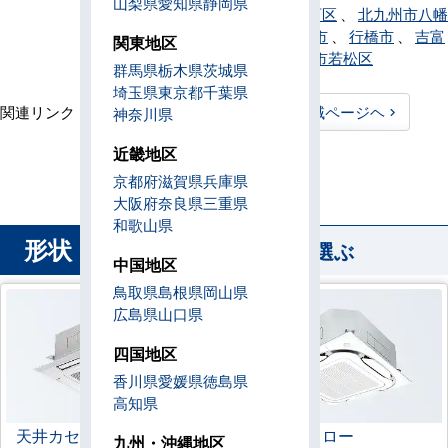
山梨県
愛知県
静岡県
九州市八幡西区
、
北九州市八幡
東区
、
八女市
、
行橋市
、
吉富
関東地区
町
、
北九州市若松区
群馬県
栃木県
茨城県
埼玉県
東京都
千葉県
関連リンク：
TOPページヘ
福岡県全域ページヘ
神奈川県
福岡県直工店所在地
近畿地区
京都府
滋賀県
兵庫県
大阪府
奈良県
三重県
和歌山県
形状
から業務用エアコンを選ぶ
中国地区
鳥取県
島根県
岡山県
広島県
山口県
四国地区
香川県
愛媛県
徳島県
高知県
天井カセット形
4方向
ラウンドフロー
九州・沖縄地区