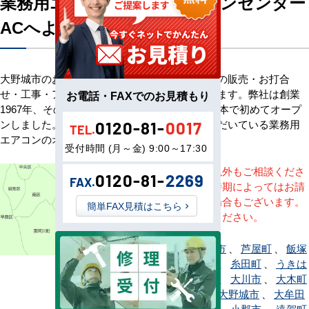
業務用エアコン専門店エアコンセンター
ACへようこそ
大野城市のお客様へ業務用エアコン・空調機器の販売・お打合
せ・工事・アフターサービスまで一貫して承ります。弊社は創業
お電話・FAXでのお見積もり
1967年、その信頼を基に空調のネット販売を日本で初めてオープ
ンしました。以来、皆様にご信頼・ご愛顧いただいている業務用
0120-81-
0017
TEL.
エアコンのオンラインショップです。
受付時間 (月～金) 9:00～17:30
※記載地域以外もご相談くださ
0120-81-
2269
FAX.
い。地域・時期によってはお請
けできない場合もございます。
簡単FAX見積はこちら
直接ご相談ください。
赤村
、
朝倉市
、
芦屋町
、
飯塚
市
、
糸島市
、
糸田町
、
うきは
市
、
宇美町
、
大川市
、
大木町
、
大任町
、
大野城市
、
大牟田
市
、
岡垣町
、
小郡市
、
遠賀町