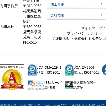
中部事務所
〒462-0065
愛知県名古
お客様のお声
屋市北区喜
惣治1-116
施工事例
九州事務所
〒813-0062
福岡県福岡
会社概要
市東区松島
5-17
九州本社
〒890-0062
サイトマップ
鹿児島県鹿
プライバシーポリシー
児島市与次
ご利用規約
株式会社ミタデン
郎1-2-15
JQA-QMA12941
JQA-EM5506
品質：ISO9001
環境：ISO14001
個人情報保護士
SSLサーバ
認定証
証明書