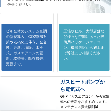
任せください。
ビル全体のシステム空調
工場やビル、大型店舗な
の新規導入、CO2削減対
ど様々な空間にあった設
策や老朽化に伴う、全交
備用パッケージエアコ
換、更新、増設。水冷
ン。機器選択から施工ま
式、ガスエアコンの更
で弊社にご相談くださ
新、取替等。既存撤去、
い。
更新まで。
ガスヒートポンプか
ら電気式へ