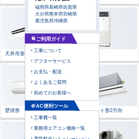
福岡県
長崎県
佐賀県
大分県
熊本県
宮崎県
鹿児島県
沖縄県
ご利用ガイド
contact_support
工事について
天井吊形
床置形
アフターサービス
お支払・配送
よくあるご質問
初めてのお客様へ
AC便利ツール
settings_suggest
壁掛形
天井カセット形
2方向
工事費一覧
業務用エアコン価格一覧
電気料金シミュレーション