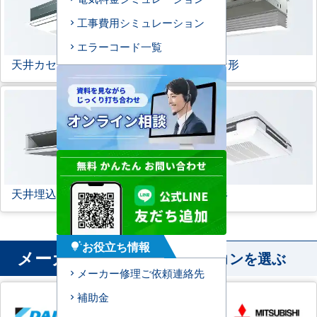
工事費用シミュレーション
エラーコード一覧
天井カセット形
1方向
ビルトイン形
天井埋込ダクト形
天吊自在形
お役立ち情報
tips_and_updates
メーカー
から業務用エアコンを選ぶ
メーカー修理ご依頼連絡先
補助金