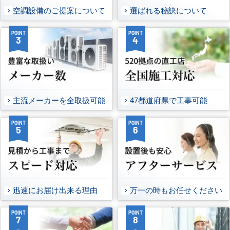
空調設備のご提案について
選ばれる秘訣について
POINT
POINT
3
4
主流メーカーを全取扱可能
47都道府県で工事可能
POINT
POINT
5
6
迅速にお届け出来る理由
万一の時もお任せください
POINT
POINT
7
8