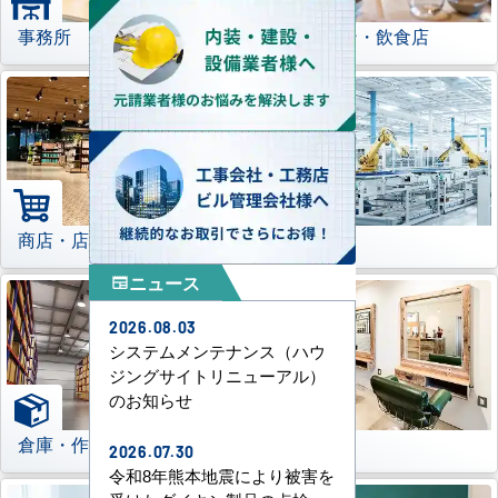
事務所
レストラン・飲食店
商店・店舗
工場
ニュース
newspaper
2026.08.03
システムメンテナンス（ハウ
ジングサイトリニューアル）
のお知らせ
倉庫・作業場
理美容室
2026.07.30
令和8年熊本地震により被害を