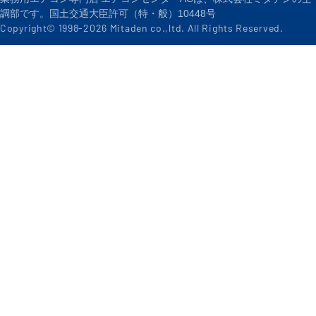
業務用エアコン専門店 エアコンセンターACは、株式会社ミタデンの空
調部です。国土交通大臣許可（特・般）10448号
Copyright© 1998-
2026
Mitaden co.,ltd. All Rights Reserved.