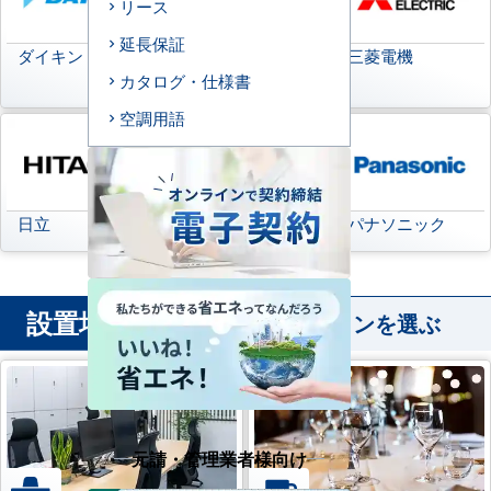
リース
延長保証
ダイキン
日本キヤリア
三菱電機
(旧:東芝キヤリア)
カタログ・仕様書
空調用語
日立
三菱重工
パナソニック
設置場所
から業務用エアコンを選ぶ
元請・管理業者様向け