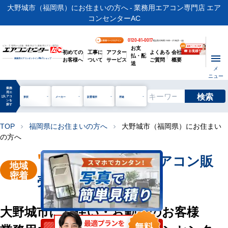
大野城市（福岡県）にお住まいの方へ - 業務用エアコン専門店 エア
コンセンターAC
0120-81-0017
お客様ページログイン
電話受付時間 / 9:00～17:30(月～金)
お支
ビル・工場用から店舗・事務所まで | 業務用エアコン専門店
初めての
工事に
アフター
よくある
会社
払・配
お客様へ
ついて
サービス
ご質問
概要
業務用エアコンオンライン
No.1
ショップ
送
メ
ニュー
業務
用エ
検索
manage_search
アコ
形状
メーカー
設置場所
用途
ンを
探す
TOP
福岡県にお住まいの方へ
大野城市（福岡県）にお住まい
chevron_right
chevron_right
の方へ
"大野城市"
業務用エアコン販
地域
密着
売・工事を承ります
大野城市にお住い・お勤めのお客様