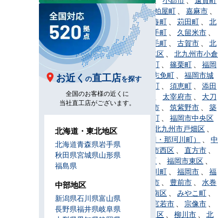
、
春日市
、
粕屋町
、
嘉麻市
、
川崎町
、
香春町
、
苅田町
、
北
九州市
、
鞍手町
、
久留米市
、
桂川町
、
上毛町
、
古賀市
、
北
九州市小倉北区
、
北九州市小倉
南区
、
小竹町
、
篠栗町
、
福岡
市早良区
、
志免町
、
福岡市城
お近く
直工店
の
を探す
南区
、
新宮町
、
須恵町
、
添田
全国のお客様の近くに
町
、
田川市
、
太宰府市
、
大刀
当社直工店がございます。
洗町
、
筑後市
、
筑紫野市
、
築
上町
、
筑前町
、
福岡市中央区
、
東峰村
、
北九州市戸畑区
、
北海道・東北地区
那珂川市（旧・那珂川町）
、
中
北海道
青森県
岩手県
間市
、
福岡市西区
、
直方市
、
秋田県
宮城県
山形県
福岡市博多区
、
福岡市東区
、
福島県
久山町
、
広川町
、
福岡市
、
福
智町
、
福津市
、
豊前市
、
水巻
中部地区
町
、
福岡市南区
、
みやこ町
、
新潟県
石川県
富山県
みやま市
、
宮若市
、
宗像市
、
長野県
福井県
岐阜県
北九州市門司区
、
柳川市
、
北