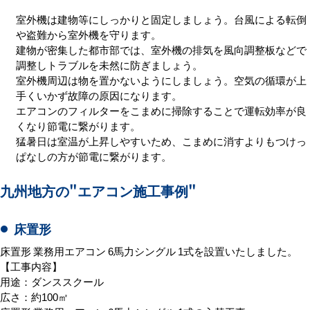
福岡県のエアコン使用時の
"注意点"
室外機は建物等にしっかりと固定しましょう。台風による転倒
や盗難から室外機を守ります。
建物が密集した都市部では、室外機の排気を風向調整板などで
調整しトラブルを未然に防ぎましょう。
室外機周辺は物を置かないようにしましょう。空気の循環が上
手くいかず故障の原因になります。
エアコンのフィルターをこまめに掃除することで運転効率が良
くなり節電に繋がります。
猛暑日は室温が上昇しやすいため、こまめに消すよりもつけっ
ぱなしの方が節電に繋がります。
九州地方の
"エアコン施工事例"
床置形
床置形 業務用エアコン 6馬力シングル 1式を設置いたしました。