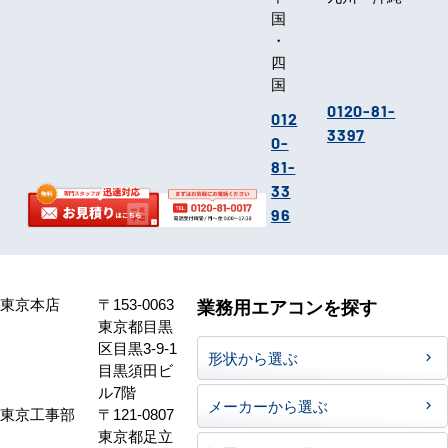
33
94
中
九州・沖縄
国
・
四
国
0120-81-
012
3397
0-
81-
33
96
東京本店
〒153-0063
業務用エアコンを探す
東京都目黒
区目黒3-9-1
形状から選ぶ
目黒須田ビ