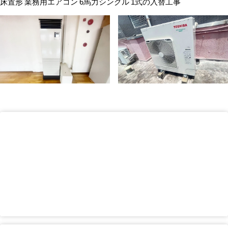
【工事内容】
用途：ダンススクール
広さ：約100㎡
床置形 業務用エアコン 6馬力シングル 1式の入替工事