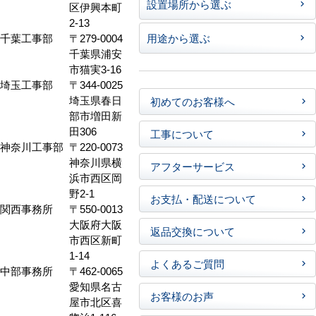
ル7階
メーカーから選ぶ
東京工事部
〒121-0807
東京都足立
設置場所から選ぶ
区伊興本町
2-13
千葉工事部
〒279-0004
用途から選ぶ
千葉県浦安
市猫実3-16
埼玉工事部
〒344-0025
埼玉県春日
初めてのお客様へ
部市増田新
田306
工事について
神奈川工事部
〒220-0073
神奈川県横
アフターサービス
浜市西区岡
野2-1
お支払・配送について
関西事務所
〒550-0013
大阪府大阪
返品交換について
市西区新町
1-14
よくあるご質問