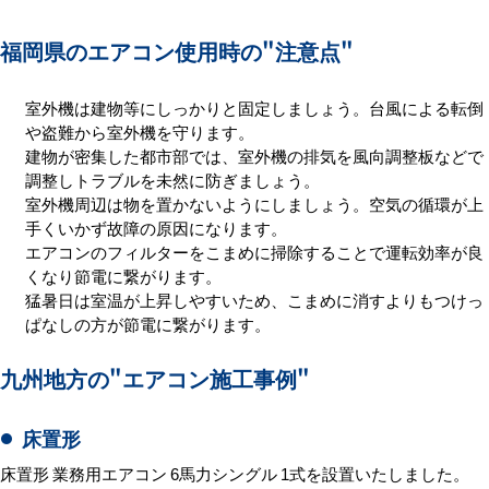
福岡県のエアコン使用時の
"注意点"
室外機は建物等にしっかりと固定しましょう。台風による転倒
や盗難から室外機を守ります。
建物が密集した都市部では、室外機の排気を風向調整板などで
調整しトラブルを未然に防ぎましょう。
室外機周辺は物を置かないようにしましょう。空気の循環が上
手くいかず故障の原因になります。
エアコンのフィルターをこまめに掃除することで運転効率が良
くなり節電に繋がります。
猛暑日は室温が上昇しやすいため、こまめに消すよりもつけっ
ぱなしの方が節電に繋がります。
九州地方の
"エアコン施工事例"
床置形
床置形 業務用エアコン 6馬力シングル 1式を設置いたしました。