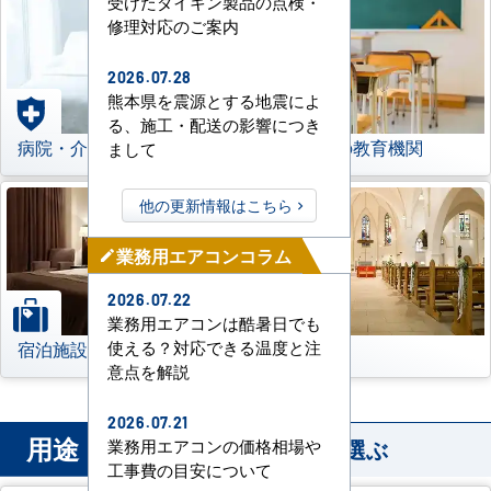
受けたダイキン製品の点検・
修理対応のご案内
2026.07.28
熊本県を震源とする地震によ
る、施工・配送の影響につき
病院・介護施設
学校などの教育機関
まして
他の更新情報はこちら
業務用エアコンコラム
mode_edit
2026.07.22
業務用エアコンは酷暑日でも
宿泊施設
その他
使える？対応できる温度と注
意点を解説
2026.07.21
用途
から業務用エアコンを選ぶ
業務用エアコンの価格相場や
工事費の目安について