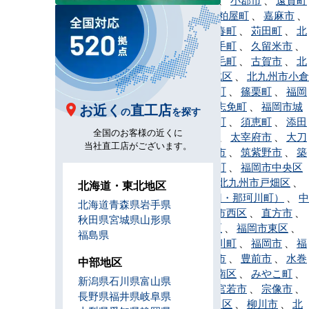
、
春日市
、
粕屋町
、
嘉麻市
、
川崎町
、
香春町
、
苅田町
、
北
九州市
、
鞍手町
、
久留米市
、
桂川町
、
上毛町
、
古賀市
、
北
九州市小倉北区
、
北九州市小倉
南区
、
小竹町
、
篠栗町
、
福岡
市早良区
、
志免町
、
福岡市城
お近く
直工店
の
を探す
南区
、
新宮町
、
須恵町
、
添田
全国のお客様の近くに
町
、
田川市
、
太宰府市
、
大刀
当社直工店がございます。
洗町
、
筑後市
、
筑紫野市
、
築
上町
、
筑前町
、
福岡市中央区
、
東峰村
、
北九州市戸畑区
、
北海道・東北地区
那珂川市（旧・那珂川町）
、
中
北海道
青森県
岩手県
間市
、
福岡市西区
、
直方市
、
秋田県
宮城県
山形県
福岡市博多区
、
福岡市東区
、
福島県
久山町
、
広川町
、
福岡市
、
福
智町
、
福津市
、
豊前市
、
水巻
中部地区
町
、
福岡市南区
、
みやこ町
、
新潟県
石川県
富山県
みやま市
、
宮若市
、
宗像市
、
長野県
福井県
岐阜県
北九州市門司区
、
柳川市
、
北