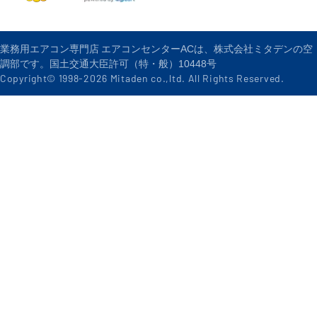
業務用エアコン専門店 エアコンセンターACは、株式会社ミタデンの空
調部です。国土交通大臣許可（特・般）10448号
Copyright© 1998-
2026
Mitaden co.,ltd. All Rights Reserved.