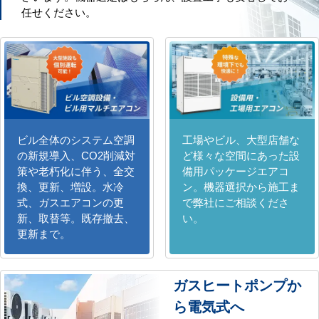
任せください。
ビル全体のシステム空調
工場やビル、大型店舗な
の新規導入、CO2削減対
ど様々な空間にあった設
策や老朽化に伴う、全交
備用パッケージエアコ
換、更新、増設。水冷
ン。機器選択から施工ま
式、ガスエアコンの更
で弊社にご相談くださ
新、取替等。既存撤去、
い。
更新まで。
ガスヒートポンプか
ら電気式へ