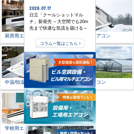
2026.07.17
日立「クールショットマル
チ」新発売 ～大空間でも20m
先まで快適な気流を届ける～
厨房用エアコン
寒冷地用エアコン
コラム一覧はこちら
中温/恒温用エアコン
農業用エアコン
学校用エアコン