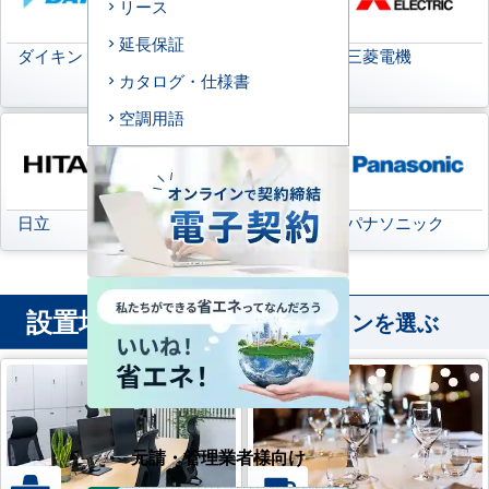
リース
延長保証
ダイキン
日本キヤリア
三菱電機
(旧:東芝キヤリア)
カタログ・仕様書
空調用語
日立
三菱重工
パナソニック
設置場所
から業務用エアコンを選ぶ
元請・管理業者様向け