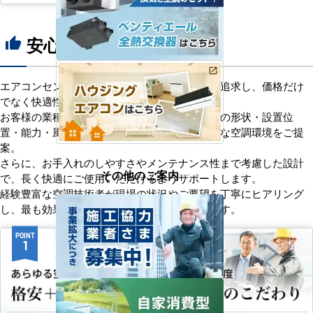
安心の8つのポイント
thumb_up
エアコンセンターACは、「格安＋α」の価値を追求し、価格だけ
でなく快適性と機能性にもこだわっています。
お客様の業種や施設の形態に合わせて、室内機の形状・設置位
置・能力・風向きなどを総合的に検討し、最適な空調環境をご提
案。
さらに、お手入れのしやすさやメンテナンス性まで考慮した設計
その他のご案内
で、長く快適にご使用いただけるようサポートします。
経験豊富な空調技術者が現場の状況やご要望を丁寧にヒアリング
し、最も効果的で効率的なプランをお届けします。
POINT
POINT
1
2