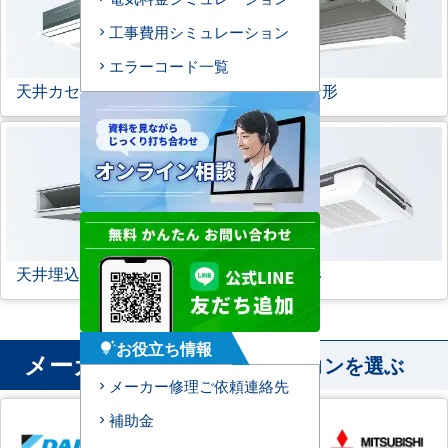
工事費用シミュレーション
エラーコード一覧
天井カセット形
1方向
ビルトイン形
天井埋込ダクト形
天吊自在形
お役立ち情報
tips_and_updates
メーカー
から業務用エアコンを選ぶ
メーカー修理ご依頼連絡先
補助金