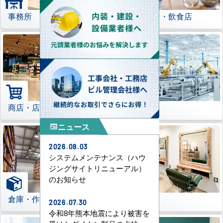
事務所
レストラン・飲食店
商店・店舗
工場
ニュース
newspaper
2026.08.03
システムメンテナンス（ハウ
ジングサイトリニューアル）
のお知らせ
倉庫・作業場
理美容室
2026.07.30
令和8年熊本地震により被害を