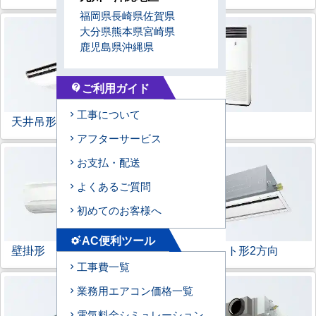
福岡県
長崎県
佐賀県
大分県
熊本県
宮崎県
鹿児島県
沖縄県
ご利用ガイド
contact_support
工事について
天井吊形
床置形
アフターサービス
お支払・配送
よくあるご質問
初めてのお客様へ
AC便利ツール
settings_suggest
壁掛形
天井カセット形
2方向
工事費一覧
業務用エアコン価格一覧
電気料金シミュレーション