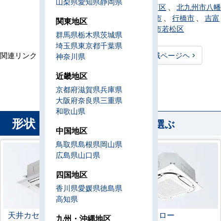
山梨県
愛知県
静岡県
九州市八幡西区
、
北九州市八幡
東区
、
八女市
、
行橋市
、
吉富
関東地区
町
、
北九州市若松区
群馬県
栃木県
茨城県
埼玉県
東京都
千葉県
関連リンク：
TOPページヘ
福岡県全域ページヘ
神奈川県
福岡県直工店所在地
近畿地区
京都府
滋賀県
兵庫県
大阪府
奈良県
三重県
和歌山県
形状
から業務用エアコンを選ぶ
中国地区
鳥取県
島根県
岡山県
広島県
山口県
四国地区
香川県
愛媛県
徳島県
高知県
天井カセット形
4方向
ラウンドフロー
九州・沖縄地区