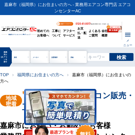
嘉麻市（福岡県）にお住まいの方へ - 業務用エアコン専門店 エアコ
ンセンターAC
0120-81-0017
お客様ページログイン
電話受付時間 / 9:00～17:30(月～金)
お支
ビル・工場用から店舗・事務所まで | 業務用エアコン専門店
初めての
工事に
アフター
よくある
会社
払・配
お客様へ
ついて
サービス
ご質問
概要
業務用エアコンオンライン
No.1
ショップ
送
メ
ニュー
業務
用エ
検索
manage_search
アコ
形状
メーカー
設置場所
用途
ンを
探す
TOP
福岡県にお住まいの方へ
嘉麻市（福岡県）にお住まいの
chevron_right
chevron_right
方へ
"嘉麻市"
業務用エアコン販売・
地域
密着
工事を承ります
嘉麻市にお住い・お勤めのお客様