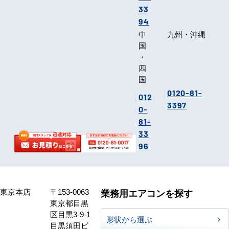
33
94
中
九州・沖縄
国
・
四
国
0120-81-
012
3397
0-
81-
33
96
東京本店
〒153-0063
業務用エアコンを探す
東京都目黒
区目黒3-9-1
形状から選ぶ
目黒須田ビ