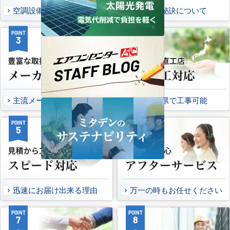
空調設備のご提案について
選ばれる秘訣について
POINT
POINT
3
4
主流メーカーを全取扱可能
47都道府県で工事可能
POINT
POINT
5
6
迅速にお届け出来る理由
万一の時もお任せください
POINT
POINT
7
8