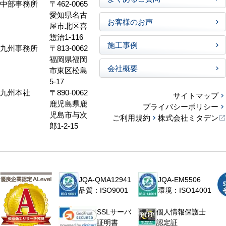
中部事務所
〒462-0065
愛知県名古
お客様のお声
屋市北区喜
惣治1-116
施工事例
九州事務所
〒813-0062
福岡県福岡
会社概要
市東区松島
5-17
九州本社
〒890-0062
サイトマップ
鹿児島県鹿
プライバシーポリシー
児島市与次
ご利用規約
株式会社ミタデン
郎1-2-15
JQA-QMA12941
JQA-EM5506
品質：ISO9001
環境：ISO14001
個人情報保護士
SSLサーバ
認定証
証明書