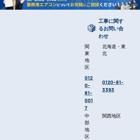
工事に関す
るお問い合
わせ
関
北海道・東
東
北
地
区
012
0120-81-
0-
3393
81-
001
7
中
関西地区
部
地
区