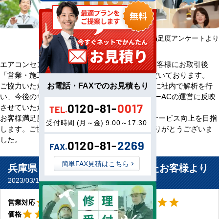
2025年08月～2026年07月 お客様満足度アンケートより
エアコンセンターACをご利用いただきましたお客様にお取引後
「営業・施工・価格」の3方面から評価をいただいております。
お電話・FAXでのお見積もり
ご協力いただいたアンケート評価・ご意見を元に社内で解析を行
い、今後のサービス向上のためエアコンセンターACの運営に反映
0120-81-
0017
させていただきます。
TEL.
お客様満足度100％の評価をいただけるよう、サービス向上を目指
受付時間 (月～金) 9:00～17:30
します。ご協力いただきましたお客様、誠にありがとうございま
した。
0120-81-
2269
FAX.
簡単FAX見積はこちら
兵庫県 丹波市 事務所に設置されたお客様より
2023/03/17(Fri) No.10041
星4
星5
star
star
star
star
star_border
star
star
star
star
star
営業対応
工事対応
星5
star
star
star
star
star
価格