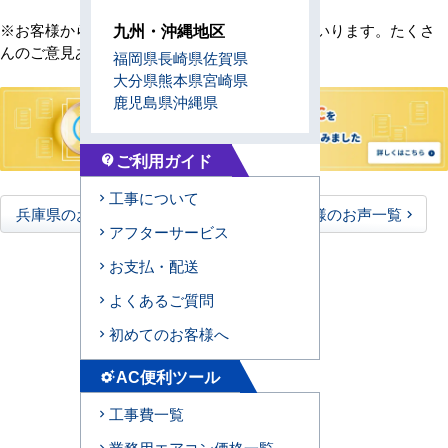
九州・沖縄地区
※お客様からの貴重なご意見は随時更新してまいります。たくさ
んのご意見ありがとうございました。
福岡県
長崎県
佐賀県
大分県
熊本県
宮崎県
鹿児島県
沖縄県
ご利用ガイド
contact_support
工事について
兵庫県のお客様のお声一覧
全国のお客様のお声一覧
アフターサービス
お支払・配送
よくあるご質問
初めてのお客様へ
AC便利ツール
settings_suggest
工事費一覧
業務用エアコン価格一覧