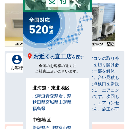
お近く
直工店
の
を探す
全館空調、室内機天井裏、エアコンの取り外
し、設置にボードではない天井を切り開け必
全国のお客様の近くに
お客様
死であったものを吸入フィルター部を解体
当社直工店がございます。
し、設置してくれた。感動です。合い見積も
りをした他業者は大きな大きな点検口を新設
北海道・東北地区
する方法しか提示が無かったのに。エアコン
北海道
青森県
岩手県
センターの施工業者はお客視点です。次回も
秋田県
宮城県
山形県
是非、指名させていただきます。エアコンセ
福島県
ンターは安いだけではありません。施工が丁
寧です。
中部地区
新潟県
石川県
富山県