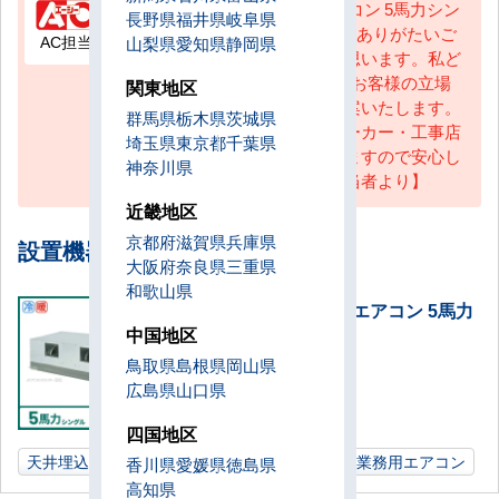
天井埋込ダクト形 業務用エアコン 5馬力シン
長野県
福井県
岐阜県
グル 1式を設置いたしました。ありがたいご
AC担当
山梨県
愛知県
静岡県
感想をいただき大変うれしく思います。私ど
もエアコンセンターACでは、お客様の立場
関東地区
に立ったベストプランをご提案いたします。
群馬県
栃木県
茨城県
アフターサービスも弊社・メーカー・工事店
埼玉県
東京都
千葉県
の三者が責任持って対応致しますので安心し
神奈川県
てご利用ください。【営業担当者より】
近畿地区
京都府
滋賀県
兵庫県
設置機器一覧
大阪府
奈良県
三重県
和歌山県
天井埋込ダクト形 業務用エアコン 5馬力
中国地区
シングル
設置数：1式
鳥取県
島根県
岡山県
広島県
山口県
四国地区
天井埋込ダクト形
5馬力
事務所
兵庫県
業務用エアコン
香川県
愛媛県
徳島県
高知県