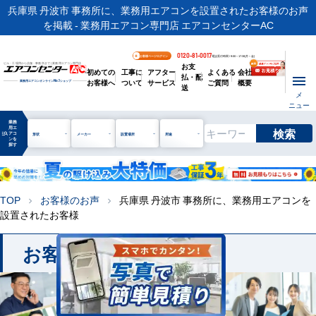
兵庫県 丹波市 事務所に、業務用エアコンを設置されたお客様のお声
を掲載 - 業務用エアコン専門店 エアコンセンターAC
0120-81-0017
お客様ページログイン
電話受付時間 / 9:00～17:30(月～金)
お支
ビル・工場用から店舗・事務所まで | 業務用エアコン専門店
初めての
工事に
アフター
よくある
会社
払・配
お客様へ
ついて
サービス
ご質問
概要
業務用エアコンオンライン
No.1
ショップ
送
メ
ニュー
業務
用エ
検索
manage_search
アコ
形状
メーカー
設置場所
用途
ンを
探す
TOP
お客様のお声
兵庫県 丹波市 事務所に、業務用エアコンを
chevron_right
chevron_right
設置されたお客様
お客様のお声