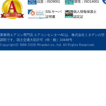
品質：ISO9001
環境：ISO14001
個人情報保護士
SSLサーバ
認定証
証明書
業務用エアコン専門店 エアコンセンターACは、株式会社ミタデンの空
調部です。国土交通大臣許可（特・般）10448号
Copyright© 1998-
2026
Mitaden co.,ltd. All Rights Reserved.