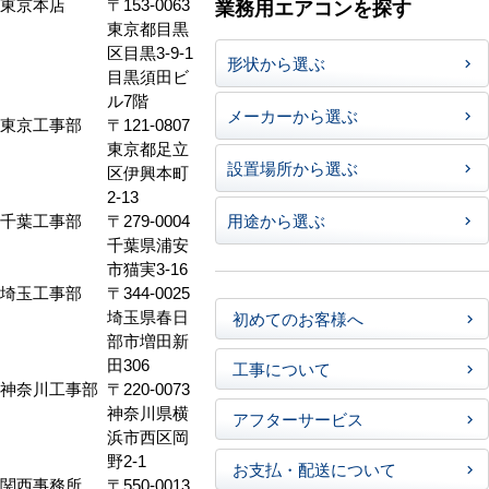
東京本店
〒153-0063
業務用エアコンを探す
東京都目黒
区目黒3-9-1
形状から選ぶ
目黒須田ビ
ル7階
メーカーから選ぶ
東京工事部
〒121-0807
東京都足立
設置場所から選ぶ
区伊興本町
2-13
千葉工事部
〒279-0004
用途から選ぶ
千葉県浦安
市猫実3-16
埼玉工事部
〒344-0025
埼玉県春日
初めてのお客様へ
部市増田新
田306
工事について
神奈川工事部
〒220-0073
神奈川県横
アフターサービス
浜市西区岡
野2-1
お支払・配送について
関西事務所
〒550-0013