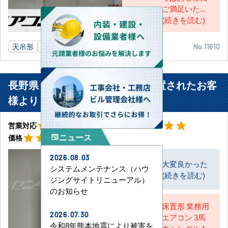
ご満足いた...
(続きを読む)
天吊形
8馬力
埼玉県
業務用エアコン
No.11610
長野県 佐久市 建設業事務所に設置されたお客
様より
星5
星5
star
star
star
star
star
star
star
star
star
star
営業対応
工事対応
星5
ニュース
star
star
star
star
star
価格
newspaper
2026.08.03
大変良かった
システムメンテナンス（ハウ
(続きを読む)
お客様
ジングサイトリニューアル）
のお知らせ
床置形 業務用
2026.07.30
エアコン 3馬
AC担当
令和8年熊本地震により被害を