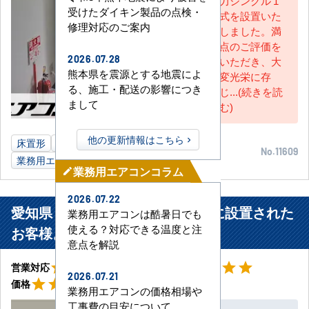
力シングル 1
受けたダイキン製品の点検・
式を設置いた
修理対応のご案内
しました。満
点のご評価を
2026.07.28
いただき、大
熊本県を震源とする地震によ
変光栄に存
る、施工・配送の影響につき
じ...(続きを読
まして
む)
他の更新情報はこちら
床置形
3馬力
建設業事務所
長野県
No.11609
業務用エアコン
業務用エアコンコラム
mode_edit
2026.07.22
愛知県 海部郡大治町 学習塾教室に設置された
業務用エアコンは酷暑日でも
使える？対応できる温度と注
お客様より
意点を解説
星5
星5
star
star
star
star
star
star
star
star
star
star
営業対応
工事対応
2026.07.21
星5
star
star
star
star
star
価格
業務用エアコンの価格相場や
工事費の目安について