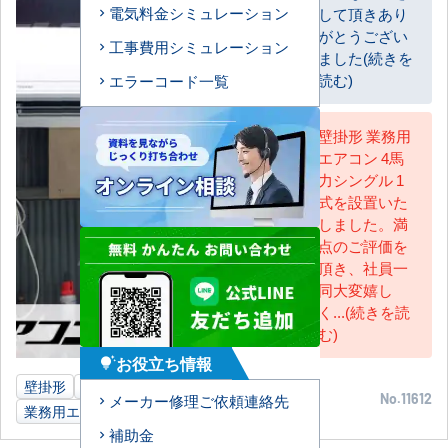
お客様
電気料金シミュレーション
して頂きあり
がとうござい
工事費用シミュレーション
ました(続きを
読む)
エラーコード一覧
壁掛形 業務用
エアコン 4馬
AC担当
力シングル 1
式を設置いた
しました。満
点のご評価を
頂き、社員一
同大変嬉し
く...(続きを読
む)
お役立ち情報
tips_and_updates
壁掛形
4馬力
製造業事務所
東京都
メーカー修理ご依頼連絡先
No.11612
業務用エアコン
補助金