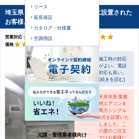
リース
埼玉県 飯能市 スタジオ内編集室に設置された
延長保証
お客様より
カタログ・仕様書
星5
星5
star
star
star
star
star
star
star
star
star
star
営業対応
工事対応
空調用語
星5
star
star
star
star
star
価格
施工時の対応
がよい。電話
お客様
対応も良い。
(続きを読む)
天井吊形 業務
用エアコン 8
AC担当
馬力シングル
1式を設置いた
しました。こ
の度のご注文
元請・管理業者様向け
ではお客様に