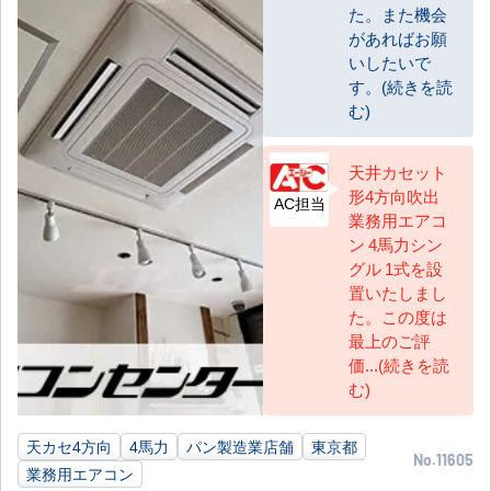
た。また機会
があればお願
いしたいで
す。(続きを読
む)
天井カセット
形4方向吹出
AC担当
業務用エアコ
ン 4馬力シン
グル 1式を設
置いたしまし
た。この度は
最上のご評
価...(続きを読
む)
天カセ4方向
4馬力
パン製造業店舗
東京都
No.11605
業務用エアコン