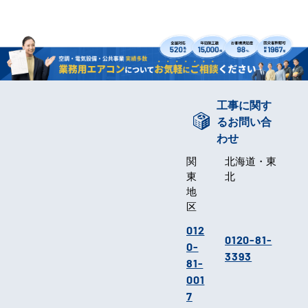
工事に関す
るお問い合
わせ
関
北海道・東
東
北
地
区
012
0120-81-
0-
3393
81-
001
7