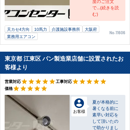
度のご注文
で...(続きを読
む)
天カセ4方向
10馬力
介護施設事務所
大阪府
No.11606
業務用エアコン
東京都 江東区 パン製造業店舗に設置されたお
客様より
星5
星5
star
star
star
star
star
star
star
star
star
star
営業対応
工事対応
星5
star
star
star
star
star
価格
夏が本格的に
暑くなる前に
お客様
素早い対応を
して頂いたの
で助かりまし