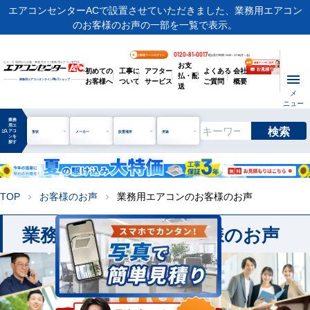
エアコンセンターACで設置させていただきました、業務用エアコン
のお客様のお声の一部を一覧で表示。
0120-81-0017
お客様ページログイン
電話受付時間 / 9:00～17:30(月～金)
お支
ビル・工場用から店舗・事務所まで | 業務用エアコン専門店
初めての
工事に
アフター
よくある
会社
払・配
お客様へ
ついて
サービス
ご質問
概要
業務用エアコンオンライン
No.1
ショップ
送
メ
ニュー
業務
用エ
検索
manage_search
アコ
形状
メーカー
設置場所
用途
ンを
探す
TOP
お客様のお声
業務用エアコンのお客様のお声
chevron_right
chevron_right
業務用エアコンのお客様のお声