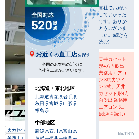
貴社でお願い
してよかった
お客様
です。ありが
とうございま
した。(続きを
読む)
お近く
直工店
の
を探す
天井カセット
全国のお客様の近くに
形4方向吹出
AC担当
当社直工店がございます。
業務用エアコ
ン 3馬力ツイ
ン 2式、天井
北海道・東北地区
カセット形4方
北海道
青森県
岩手県
向吹出 業務用
秋田県
宮城県
山形県
エアコン 3...
福島県
(続きを読む)
中部地区
天カセ4方向
3馬力
陶芸教室
大阪府
新潟県
石川県
富山県
No.11614
業務用エアコン
長野県
福井県
岐阜県