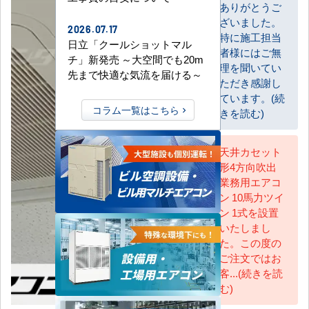
ありがとうご
ざいました。
お客様
2026.07.17
特に施工担当
日立「クールショットマル
者様にはご無
チ」新発売 ～大空間でも20m
理を聞いてい
先まで快適な気流を届ける～
ただき感謝し
ています。(続
コラム一覧はこちら
きを読む)
天井カセット
形4方向吹出
AC担当
業務用エアコ
ン 10馬力ツイ
ン 1式を設置
いたしまし
た。この度の
ご注文ではお
客...(続きを読
む)