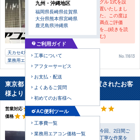
グル 1式を設
九州・沖縄地区
置いたしまし
福岡県
長崎県
佐賀県
た。この度は
大分県
熊本県
宮崎県
満点ご評価
鹿児島県
沖縄県
を...(続きを読
む)
ご利用ガイド
contact_support
天カセ4方向
4馬力
製造業作業場
兵庫県
工事について
No.11613
業務用エアコン
アフターサービス
お支払・配送
東京都 足立区 製造業事務所に設置されたお客
よくあるご質問
様より
初めてのお客様へ
星5
星5
star
star
star
star
star
star
star
star
star
star
営業対応
工事対応
AC便利ツール
settings_suggest
星5
star
star
star
star
star
価格
工事費一覧
今回、2日間ご
業務用エアコン価格一覧
丁寧な作業を