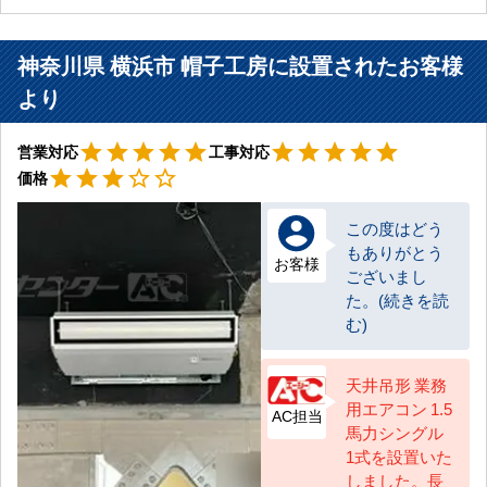
神奈川県 横浜市 帽子工房に設置されたお客様
より
星5
星5
star
star
star
star
star
star
star
star
star
star
営業対応
工事対応
星3
star
star
star
star_border
star_border
価格
この度はどう
もありがとう
お客様
ございまし
た。(続きを読
む)
天井吊形 業務
用エアコン 1.5
AC担当
馬力シングル
1式を設置いた
しました。長