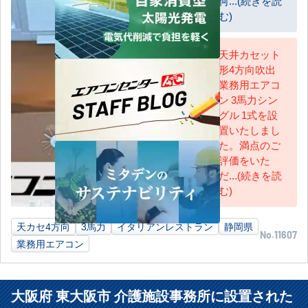
何...(続きを読
む)
天井カセット
形4方向吹出
AC担当
業務用エアコ
ン 3馬力シン
グル 1式を設
置いたしまし
た。満点のご
評価をいた
だ...(続きを読
む)
天カセ4方向
3馬力
イタリアンレストラン
静岡県
No.11607
業務用エアコン
大阪府 東大阪市 介護施設事務所に設置された