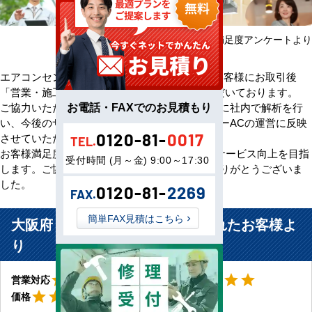
2025年08月～2026年07月 お客様満足度アンケートより
エアコンセンターACをご利用いただきましたお客様にお取引後
「営業・施工・価格」の3方面から評価をいただいております。
お電話・FAXでのお見積もり
ご協力いただいたアンケート評価・ご意見を元に社内で解析を行
い、今後のサービス向上のためエアコンセンターACの運営に反映
0120-81-
0017
させていただきます。
TEL.
お客様満足度100％の評価をいただけるよう、サービス向上を目指
受付時間 (月～金) 9:00～17:30
します。ご協力いただきましたお客様、誠にありがとうございま
した。
0120-81-
2269
FAX.
簡単FAX見積はこちら
大阪府 大阪市 陶芸教室に設置されたお客様よ
り
星5
星5
star
star
star
star
star
star
star
star
star
star
営業対応
工事対応
星5
star
star
star
star
star
価格