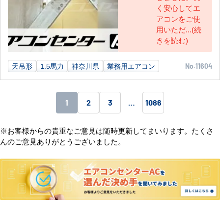
く安心してエ
アコンをご使
用いただ...(続
きを読む)
天吊形
1.5馬力
神奈川県
業務用エアコン
No.11604
1
2
3
…
1086
※お客様からの貴重なご意見は随時更新してまいります。たくさ
んのご意見ありがとうございました。