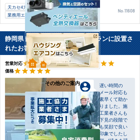
天カセ4方向
10馬力
学習塾教室
愛知県
No.11608
業務用エアコン
静岡県 静岡市 イタリアンレストランに設置さ
れたお客様より
星5
星5
star
star
star
star
star
star
star
star
star
star
営業対応
工事対応
星5
star
star
star
star
star
価格
その他のご案内
遅い時間の
メール対応も
お客様
素早くて助か
りました。施
工業者さんも
下見の段階で
も笑顔で良い
印象でしたし