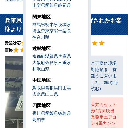
山梨県
愛知県
静岡県
関東地区
兵庫県 神戸市 製造業作業場に設置されたお客
群馬県
栃木県
茨城県
様より
埼玉県
東京都
千葉県
神奈川県
星5
星5
star
star
star
star
star
star
star
star
star
star
営業対応
工事対応
星5
近畿地区
star
star
star
star
star
価格
京都府
滋賀県
兵庫県
大阪府
奈良県
三重県
ご丁寧に現場
和歌山県
対応頂き、有
お客様
難うございま
中国地区
した。(続きを
鳥取県
島根県
岡山県
読む)
広島県
山口県
天井カセット
四国地区
形4方向吹出
AC担当
香川県
愛媛県
徳島県
業務用エアコ
高知県
ン 4馬力シン