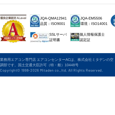
JQA-QMA12941
JQA-EM5506
品質：ISO9001
環境：ISO14001
個人情報保護士
SSLサーバ
認定証
証明書
業務用エアコン専門店 エアコンセンターACは、株式会社ミタデンの空
調部です。国土交通大臣許可（特・般）10448号
Copyright© 1998-
2026
Mitaden co.,ltd. All Rights Reserved.