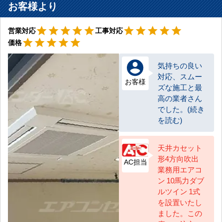
お客様より
星5
星5
star
star
star
star
star
star
star
star
star
star
営業対応
工事対応
星5
star
star
star
star
star
価格
気持ちの良い
対応、スムー
お客様
ズな施工と最
高の業者さん
でした。(続き
を読む)
天井カセット
形4方向吹出
AC担当
業務用エアコ
ン 10馬力ダブ
ルツイン 1式
を設置いたし
ました。この