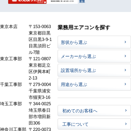
96
東京本店
〒153-0063
業務用エアコンを探す
東京都目黒
区目黒3-9-1
形状から選ぶ
目黒須田ビ
ル7階
メーカーから選ぶ
東京工事部
〒121-0807
東京都足立
設置場所から選ぶ
区伊興本町
2-13
千葉工事部
〒279-0004
用途から選ぶ
千葉県浦安
市猫実3-16
埼玉工事部
〒344-0025
埼玉県春日
初めてのお客様へ
部市増田新
田306
工事について
神奈川工事部
〒220-0073