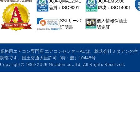
JQA-QMA12941
JQA-EM5506
品質：ISO9001
環境：ISO14001
個人情報保護士
SSLサーバ
認定証
証明書
業務用エアコン専門店 エアコンセンターACは、株式会社ミタデンの空
調部です。国土交通大臣許可（特・般）10448号
Copyright© 1998-
2026
Mitaden co.,ltd. All Rights Reserved.