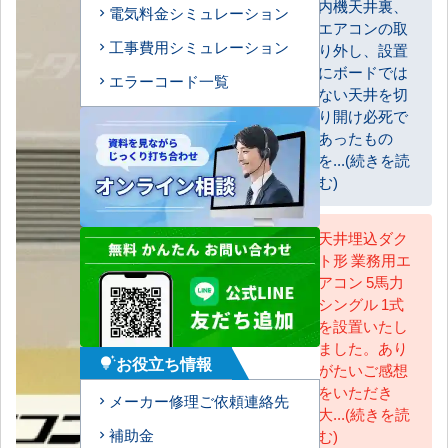
内機天井裏、
電気料金シミュレーション
お客様
エアコンの取
工事費用シミュレーション
り外し、設置
にボードでは
エラーコード一覧
ない天井を切
り開け必死で
あったもの
を...(続きを読
む)
天井埋込ダク
ト形 業務用エ
AC担当
アコン 5馬力
シングル 1式
を設置いたし
ました。あり
お役立ち情報
tips_and_updates
がたいご感想
をいただき
メーカー修理ご依頼連絡先
大...(続きを読
補助金
む)