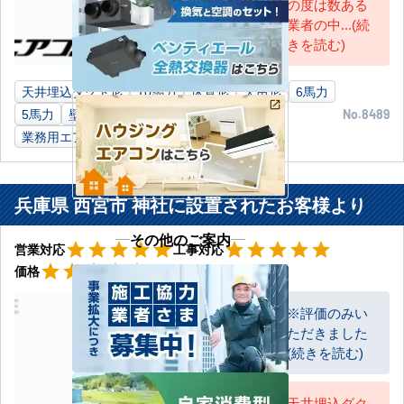
の度は数ある
業者の中...(続
きを読む)
天井埋込ダクト形
10馬力
床置形
天吊形
6馬力
5馬力
壁掛形
3馬力
工場
福岡県
No.8489
業務用エアコン
兵庫県 西宮市 神社に設置されたお客様より
その他のご案内
星5
星5
star
star
star
star
star
star
star
star
star
star
営業対応
工事対応
星5
star
star
star
star
star
価格
※評価のみい
ただきました
お客様
(続きを読む)
天井埋込ダク