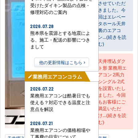
させていただ
受けたダイキン製品の点検・
きました。今
修理対応のご案内
回はエレベー
タホール天井
2026.07.28
裏のエアコ
熊本県を震源とする地震によ
ン...(続きを読
る、施工・配送の影響につき
む)
まして
天井埋込ダク
他の更新情報はこちら
ト形 業務用エ
AC担当
アコン 2馬力
業務用エアコンコラム
mode_edit
シングル 2式
を設置いたし
2026.07.22
ました。今回
業務用エアコンは酷暑日でも
もお客様にご
使える？対応できる温度と注
満足いただ
意点を解説
け...(続きを読
む)
2026.07.21
業務用エアコンの価格相場や
工事費の目安について
天井埋込ダクト形
2馬力
ビル内共用部
東京都