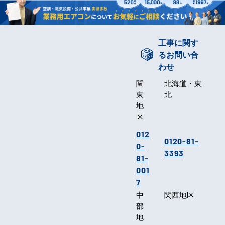
工事に関す
るお問い合
わせ
関
北海道・東
東
北
地
区
012
0120-81-
0-
3393
81-
001
7
中
関西地区
部
地