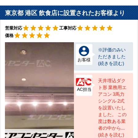
東京都 港区 飲食店に設置されたお客様より
星5
星5
star
star
star
star
star
star
star
star
star
star
営業対応
工事対応
星5
star
star
star
star
star
価格
※評価のみい
ただきました
お客様
(続きを読む)
天井埋込ダク
ト形 業務用エ
AC担当
アコン 3馬力
シングル 2式
を設置いたし
ました。 この
度は数ある業
者の中から...
(続きを読む)