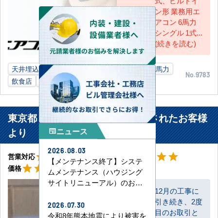
式、ビルトイ
ン形 業務用エ
アコン 6馬力
シングル 1式...
(続きを読む)
天井埋込ダクト形
10馬力
ビルトイン形
6馬力
No.9783
飲食店
長野県
業務用エアコン
東京都 港区 ビル内共用部に設置されたお客様
より
ニュース
newspaper
2026.08.03
星5
星5
star
star
star
star
star
star
star
star
star
star
営業対応
工事対応
【メンテナンス終了】システ
星5
star
star
star
star
star
価格
ムメンテナンス（ハウジング
サイトリニューアル）のお知
12月の工事に
らせ
引き続き、2度
2026.07.30
お客様
目のお取引と
令和8年熊本地震により被害を