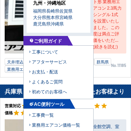
ト形 業務用エ
九州・沖縄地区
AC担当
アコン 2.3馬力
福岡県
長崎県
佐賀県
シングル 1式
大分県
熊本県
宮崎県
を設置いたし
鹿児島県
沖縄県
ました。この
度は満点ご評
価をいただ...
ご利用ガイド
contact_support
(続きを読む)
工事について
アフターサービス
天井埋込ダクト形
2.3馬力
イタリアン店舗
群馬県
No.11185
業務用エアコン
お支払・配送
よくあるご質問
兵庫県 丹波市 事務所に設置されたお客様より
初めてのお客様へ
星4
星5
AC便利ツール
settings_suggest
star
star
star
star
star_border
star
star
star
star
star
営業対応
工事対応
星5
star
star
star
star
star
価格
工事費一覧
業務用エアコン価格一覧
全館空調、室