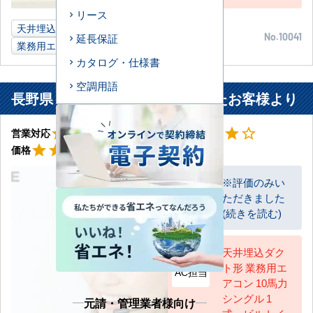
リース
天井埋込ダクト形
5馬力
事務所
兵庫県
延長保証
No.10041
業務用エアコン
カタログ・仕様書
空調用語
長野県 長野市 飲食店に設置されたお客様より
星3
星4
star
star
star
star_border
star_border
star
star
star
star
star_border
営業対応
工事対応
星5
star
star
star
star
star
価格
※評価のみい
ただきました
お客様
(続きを読む)
天井埋込ダク
ト形 業務用エ
AC担当
アコン 10馬力
シングル 1
元請・管理業者様向け