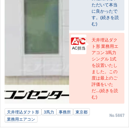
ただいて本当
に良かったで
す。(続きを読
む)
天井埋込ダク
ト形 業務用エ
AC担当
アコン 3馬力
シングル 1式
を設置いたし
ました。この
度は最上のご
評価をいた
だ...(続きを読
む)
天井埋込ダクト形
3馬力
事務所
東京都
No.5667
業務用エアコン