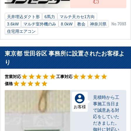
む)
天井埋込ダクト形
6馬力
マルチ天カセ1方向
3.6kW
マルチ室外機のみ
8.0kW
教会
神奈川県
No.7093
住宅用エアコン
東京都 世田谷区 事務所に設置されたお客様よ
り
星5
星5
star
star
star
star
star
star
star
star
star
star
営業対応
工事対応
星5
star
star
star
star
star
価格
見積時から工
事施工当日ま
お客様
で誠意ある対
応をしていた
だきました。
御社に対応い