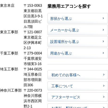
東京本店
〒153-0063
業務用エアコンを探す
東京都目黒
区目黒3-9-1
形状から選ぶ
目黒須田ビ
ル7階
メーカーから選ぶ
東京工事部
〒121-0807
東京都足立
設置場所から選ぶ
区伊興本町
2-13
千葉工事部
〒279-0004
用途から選ぶ
千葉県浦安
市猫実3-16
埼玉工事部
〒344-0025
埼玉県春日
初めてのお客様へ
部市増田新
田306
工事について
神奈川工事部
〒220-0073
神奈川県横
アフターサービス
浜市西区岡
野2-1
お支払・配送について