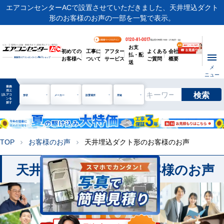
エアコンセンターACで設置させていただきました、天井埋込ダクト
形のお客様のお声の一部を一覧で表示。
0120-81-0017
お客様ページログイン
電話受付時間 / 9:00～17:30(月～金)
お支
ビル・工場用から店舗・事務所まで | 業務用エアコン専門店
初めての
工事に
アフター
よくある
会社
払・配
お客様へ
ついて
サービス
ご質問
概要
業務用エアコンオンライン
No.1
ショップ
送
メ
ニュー
業務
用エ
検索
manage_search
アコ
形状
メーカー
設置場所
用途
ンを
探す
TOP
お客様のお声
天井埋込ダクト形のお客様のお声
chevron_right
chevron_right
天井埋込ダクト形のお客様のお声