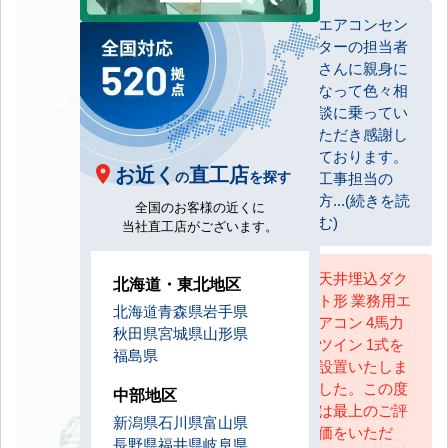
エアコンセン
ターの担当者
お客様
さんに親身に
なって色々相
談に乗ってい
ただき感謝し
ております。
お近く
直工店
の
を探す
工事担当の
方...(続きを読
全国のお客様の近くに
む)
当社直工店がございます。
天井埋込ダク
北海道・東北地区
ト形 業務用エ
AC担当
北海道
青森県
岩手県
アコン 4馬力
秋田県
宮城県
山形県
ツイン 1式を
福島県
設置いたしま
した。この度
中部地区
は最上のご評
新潟県
石川県
富山県
価をいただ
長野県
福井県
岐阜県