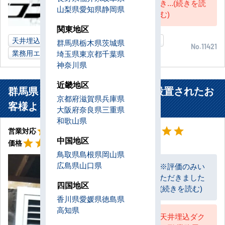
き...(続きを読
山梨県
愛知県
静岡県
む)
関東地区
天井埋込ダクト形
4馬力
薬局店舗
栃木県
群馬県
栃木県
茨城県
No.11421
業務用エアコン
埼玉県
東京都
千葉県
神奈川県
近畿地区
群馬県 桐生市 イタリアン店舗に設置されたお
京都府
滋賀県
兵庫県
客様より
大阪府
奈良県
三重県
和歌山県
星5
星5
star
star
star
star
star
star
star
star
star
star
営業対応
工事対応
星5
中国地区
star
star
star
star
star
価格
鳥取県
島根県
岡山県
広島県
山口県
※評価のみい
ただきました
お客様
四国地区
(続きを読む)
香川県
愛媛県
徳島県
高知県
天井埋込ダク