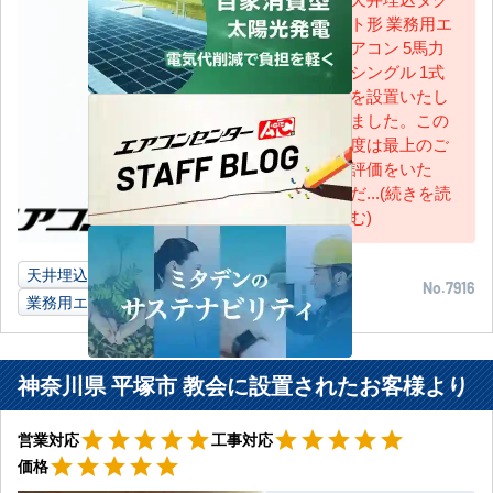
ト形 業務用エ
AC担当
アコン 5馬力
シングル 1式
を設置いたし
ました。この
度は最上のご
評価をいた
だ...(続きを読
む)
天井埋込ダクト形
5馬力
神社
兵庫県
No.7916
業務用エアコン
神奈川県 平塚市 教会に設置されたお客様より
星5
星5
star
star
star
star
star
star
star
star
star
star
営業対応
工事対応
星5
star
star
star
star
star
価格