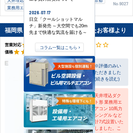
No.9027
業務用エアコン
2026.07.17
日立「クールショットマル
チ」新発売 ～大空間でも20m
福岡県 大牟田市 工場に設置されたお客様より
先まで快適な気流を届ける～
星4
星3
star
star
star
star
star_border
star
star
star
star_border
star_border
営業対応
工事対応
コラム一覧はこちら
星5
star
star
star
star
star
価格
※評価のみい
ただきました
お客様
(続きを読む)
天井埋込ダク
ト形 業務用エ
AC担当
アコン 10馬力
シングル など
計7式設置いた
しました。こ