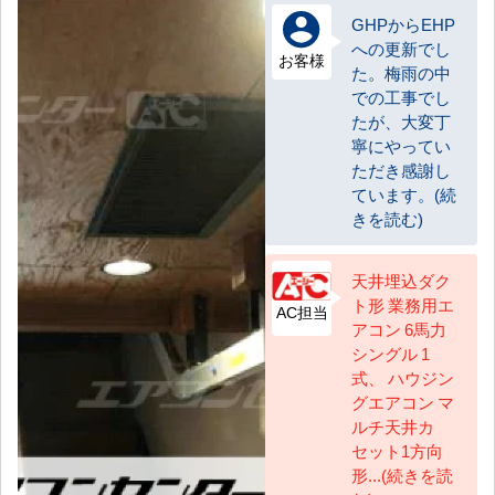
GHPからEHP
への更新でし
お客様
た。梅雨の中
での工事でし
たが、大変丁
寧にやってい
ただき感謝し
ています。(続
きを読む)
天井埋込ダク
ト形 業務用エ
AC担当
アコン 6馬力
シングル 1
式、 ハウジン
グエアコン マ
ルチ天井カ
セット1方向
形...(続きを読