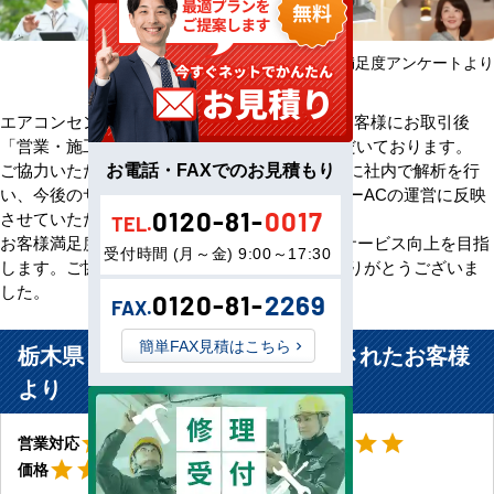
2025年08月～2026年07月 お客様満足度アンケートより
エアコンセンターACをご利用いただきましたお客様にお取引後
「営業・施工・価格」の3方面から評価をいただいております。
お電話・FAXでのお見積もり
ご協力いただいたアンケート評価・ご意見を元に社内で解析を行
い、今後のサービス向上のためエアコンセンターACの運営に反映
0120-81-
0017
させていただきます。
TEL.
お客様満足度100％の評価をいただけるよう、サービス向上を目指
受付時間 (月～金) 9:00～17:30
します。ご協力いただきましたお客様、誠にありがとうございま
した。
0120-81-
2269
FAX.
簡単FAX見積はこちら
栃木県 大田原市 薬局店舗に設置されたお客様
より
星5
星5
star
star
star
star
star
star
star
star
star
star
営業対応
工事対応
星5
star
star
star
star
star
価格