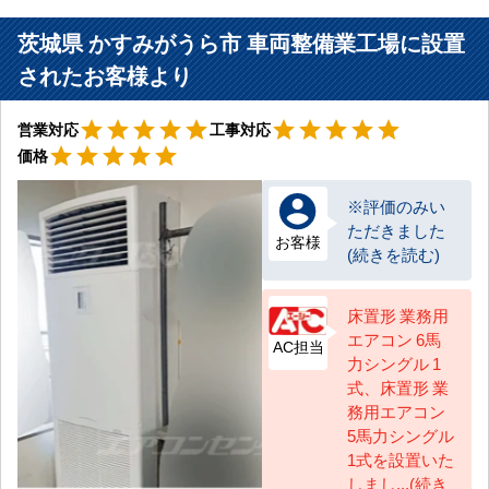
茨城県 かすみがうら市 車両整備業工場に設置
されたお客様より
星5
星5
star
star
star
star
star
star
star
star
star
star
営業対応
工事対応
星5
star
star
star
star
star
価格
※評価のみい
ただきました
お客様
(続きを読む)
床置形 業務用
エアコン 6馬
AC担当
力シングル 1
式、床置形 業
務用エアコン
5馬力シングル
1式を設置いた
しまし...(続き