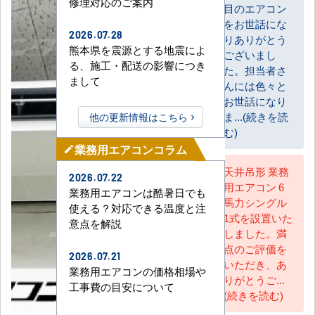
修理対応のご案内
目のエアコン
お客様
をお世話にな
2026.07.28
りありがとう
熊本県を震源とする地震によ
ございまし
る、施工・配送の影響につき
た。担当者さ
まして
んには色々と
お世話になり
ま...(続きを読
他の更新情報はこちら
む)
業務用エアコンコラム
mode_edit
天井吊形 業務
2026.07.22
用エアコン 6
AC担当
業務用エアコンは酷暑日でも
馬力シングル
使える？対応できる温度と注
1式を設置いた
意点を解説
しました。満
点のご評価を
2026.07.21
いただき、あ
業務用エアコンの価格相場や
りがとうご...
工事費の目安について
(続きを読む)