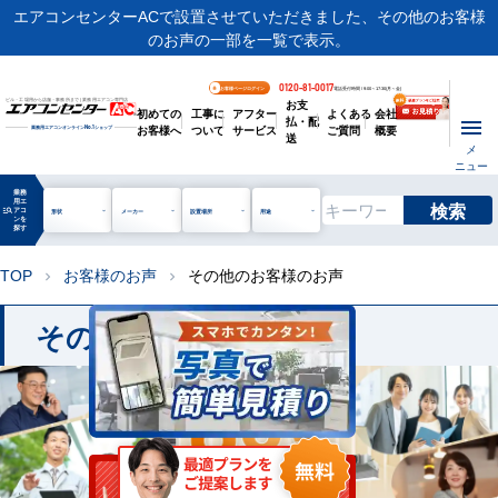
エアコンセンターACで設置させていただきました、その他のお客様
のお声の一部を一覧で表示。
0120-81-0017
お客様ページログイン
電話受付時間 / 9:00～17:30(月～金)
お支
ビル・工場用から店舗・事務所まで | 業務用エアコン専門店
初めての
工事に
アフター
よくある
会社
払・配
お客様へ
ついて
サービス
ご質問
概要
業務用エアコンオンライン
No.1
ショップ
送
メ
ニュー
業務
用エ
検索
manage_search
アコ
形状
メーカー
設置場所
用途
ンを
探す
TOP
お客様のお声
その他のお客様のお声
chevron_right
chevron_right
その他のお客様のお声