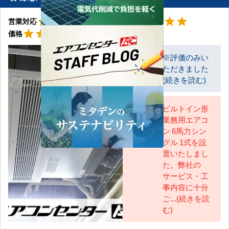
星5
星5
star
star
star
star
star
star
star
star
star
star
営業対応
工事対応
星5
star
star
star
star
star
価格
※評価のみい
ただきました
お客様
(続きを読む)
ビルトイン形
業務用エアコ
AC担当
ン 6馬力シン
グル 1式を設
置いたしまし
た。弊社の
サービス・工
事内容に十分
ご...(続きを読
む)