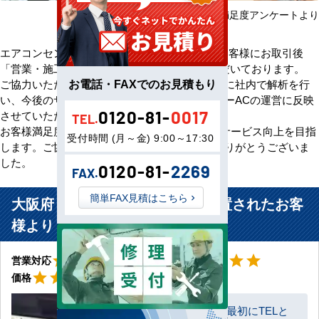
2025年08月～2026年07月 お客様満足度アンケートより
エアコンセンターACをご利用いただきましたお客様にお取引後
「営業・施工・価格」の3方面から評価をいただいております。
お電話・FAXでのお見積もり
ご協力いただいたアンケート評価・ご意見を元に社内で解析を行
い、今後のサービス向上のためエアコンセンターACの運営に反映
0120-81-
0017
させていただきます。
TEL.
お客様満足度100％の評価をいただけるよう、サービス向上を目指
受付時間 (月～金) 9:00～17:30
します。ご協力いただきましたお客様、誠にありがとうございま
した。
0120-81-
2269
FAX.
簡単FAX見積はこちら
大阪府 八尾市 金属加工工場に設置されたお客
様より
星5
星5
star
star
star
star
star
star
star
star
star
star
営業対応
工事対応
星5
star
star
star
star
star
価格
最初にTELと