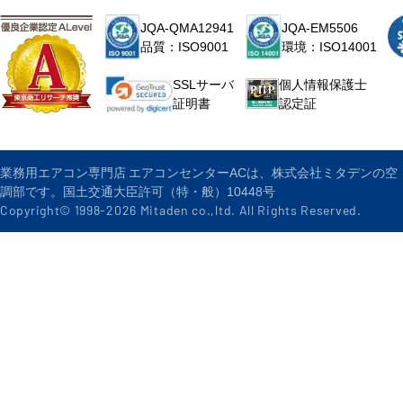
JQA-QMA12941
JQA-EM5506
品質：ISO9001
環境：ISO14001
個人情報保護士
SSLサーバ
認定証
証明書
業務用エアコン専門店 エアコンセンターACは、株式会社ミタデンの空
調部です。国土交通大臣許可（特・般）10448号
Copyright© 1998-
2026
Mitaden co.,ltd. All Rights Reserved.