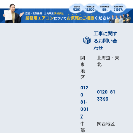
工事に関す
るお問い合
わせ
関
北海道・東
東
北
地
区
012
0120-81-
0-
3393
81-
001
7
中
関西地区
部