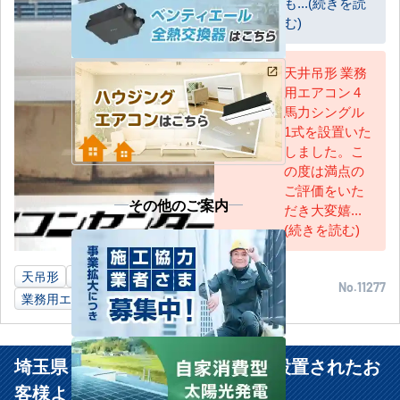
も...(続きを読
む)
天井吊形 業務
用エアコン 4
AC担当
馬力シングル
1式を設置いた
しました。こ
の度は満点の
ご評価をいた
その他のご案内
だき大変嬉...
(続きを読む)
天吊形
4馬力
加工業工場
栃木県
No.11277
業務用エアコン
埼玉県 戸田市 製品加工業工場に設置されたお
客様より