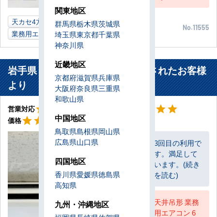
関東地区
天カセ4方向
4馬力
金属加工工場
大阪府
群馬県
栃木県
茨城県
No.11555
業務用エアコン
埼玉県
東京都
千葉県
神奈川県
近畿地区
岩手県 奥州市 建設業工場に設置されたお客様
京都府
滋賀県
兵庫県
より
大阪府
奈良県
三重県
和歌山県
星5
星5
star
star
star
star
star
star
star
star
star
star
営業対応
工事対応
星5
中国地区
star
star
star
star
star
価格
鳥取県
島根県
岡山県
広島県
山口県
3回目の利用で
す。満足して
お客様
四国地区
います。(続き
香川県
愛媛県
徳島県
を読む)
高知県
天井吊形 業務
九州・沖縄地区
用エアコン 6
AC担当