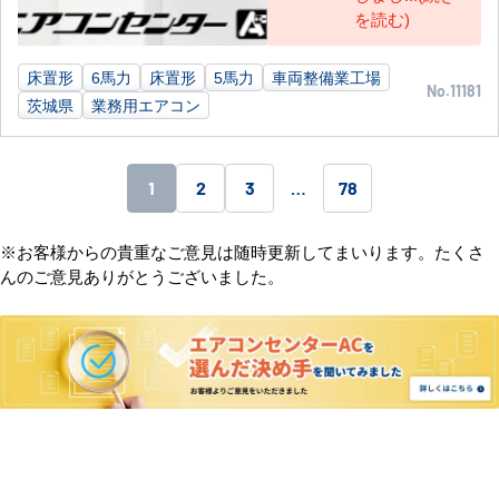
を読む)
床置形
6馬力
床置形
5馬力
車両整備業工場
No.11181
茨城県
業務用エアコン
1
2
3
…
78
※お客様からの貴重なご意見は随時更新してまいります。たくさ
んのご意見ありがとうございました。