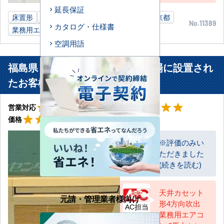
延長保証
床置形
10馬力
プラスチック製品工場
東京都
No.11389
カタログ・仕様書
業務用エアコン
空調用語
福島県 いわき市 食料品加工業工場に設置され
たお客様より
星5
星5
star
star
star
star
star
star
star
star
star
star
営業対応
工事対応
星4
star
star
star
star
star_border
価格
※評価のみい
ただきました
お客様
(続きを読む)
天井カセット
元請・管理業者様向け
形4方向吹出
AC担当
業務用エアコ