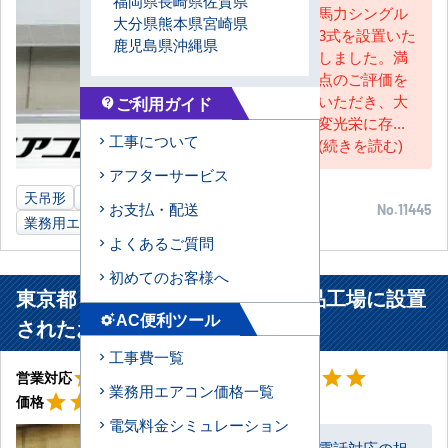
福岡県
長崎県
佐賀県
馬力シングル
大分県
熊本県
宮崎県
3式を設置いた
鹿児島県
沖縄県
しました。満
点のご評価を
いただき、大
ご利用ガイド
contact_support
変光栄に存...
工事について
(続きを読む)
アフターサービス
天吊形
6馬力
建設業工場
岩手県
お支払・配送
No.11445
業務用エアコン
よくあるご質問
初めてのお客様へ
東京都 八王子市 プラスチック製品工場に設置
AC便利ツール
settings_suggest
されたお客様より
工事費一覧
星5
星5
star
star
star
star
star
star
star
star
star
star
営業対応
工事対応
業務用エアコン価格一覧
星5
star
star
star
star
star
価格
電気料金シミュレーション
電話対応の担