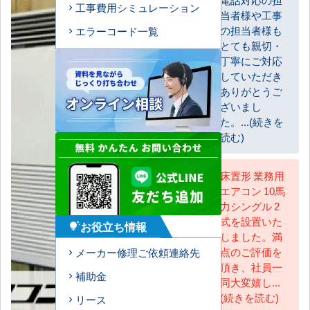
工事費用シミュレーション
当者様や工事
お客様
の担当者様も
エラーコード一覧
とても親切・
丁寧にご対応
していただき
ありがとうご
ざいまし
た。...(続きを
読む)
床置形 業務用
エアコン 10馬
AC担当
力シングル 2
式を設置いた
お役立ち情報
tips_and_updates
しました。満
点のご評価を
メーカー修理ご依頼連絡先
頂き、社員一
補助金
同大変嬉し...
(続きを読む)
リース