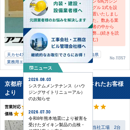
ン 6馬力シン
グル 1式を設
置いたしまし
た。数ある業
者の中から
弊...(続きを読
む)
天カセ4方向
6馬力
食料品加工業工場
福島県
No.11357
業務用エアコン
ニュース
newspaper
2026.08.03
京都府 宇治市 印刷業工場に設置されたお客様
システムメンテナンス（ハウ
より
ジングサイトリニューアル）
のお知らせ
星5
星5
star
star
star
star
star
star
star
star
star
star
営業対応
工事対応
星5
2026.07.30
star
star
star
star
star
価格
令和8年熊本地震により被害を
受けたダイキン製品の点検・
当社工場 2台