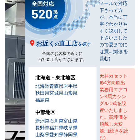
メールで対応
お客様
下さって方
が、本当に丁
寧でわかりや
すく説明して
下さいました
お近く
直工店
の
を探す
ので夏までに
は買...(続きを
全国のお客様の近くに
読む)
当社直工店がございます。
天井カセット
北海道・東北地区
形4方向吹出
AC担当
北海道
青森県
岩手県
業務用エアコ
秋田県
宮城県
山形県
ン 4馬力シン
福島県
グル 1式を設
置いたしまし
中部地区
た。高評価を
新潟県
石川県
富山県
頂戴し大変
長野県
福井県
岐阜県
嬉...(続きを読
山梨県
愛知県
静岡県
む)