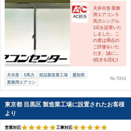
天井吊形 業務
用エアコン 5
AC担当
馬力シングル
1式を設置いた
しました。こ
の度は満点の
ご評価をいた
だき、誠に...
(続きを読む)
天吊形
5馬力
部品製造業工場
愛知県
No.11242
業務用エアコン
東京都 目黒区 製造業工場に設置されたお客様
より
星5
星5
star
star
star
star
star
star
star
star
star
star
営業対応
工事対応