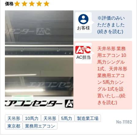
星5
star
star
star
star
star
価格
※評価のみい
ただきました
お客様
(続きを読む)
天井吊形 業務
用エアコン 10
AC担当
馬力シングル
1式、天井吊形
業務用エアコ
ン 5馬力シン
グル 1式を設
置いたし...(続
きを読む)
天吊形
10馬力
天吊形
5馬力
製造業工場
No.11182
東京都
業務用エアコン