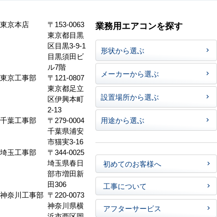
東京本店
〒153-0063
業務用エアコンを探す
東京都目黒
区目黒3-9-1
形状から選ぶ
目黒須田ビ
ル7階
メーカーから選ぶ
東京工事部
〒121-0807
東京都足立
設置場所から選ぶ
区伊興本町
2-13
千葉工事部
〒279-0004
用途から選ぶ
千葉県浦安
市猫実3-16
埼玉工事部
〒344-0025
埼玉県春日
初めてのお客様へ
部市増田新
田306
工事について
神奈川工事部
〒220-0073
神奈川県横
アフターサービス
浜市西区岡