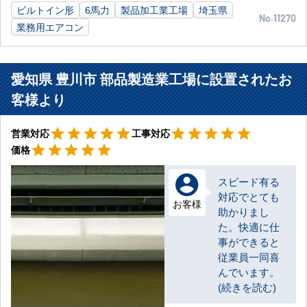
ビルトイン形
6馬力
製品加工業工場
埼玉県
No.11270
業務用エアコン
愛知県 豊川市 部品製造業工場に設置されたお
客様より
星5
星5
star
star
star
star
star
star
star
star
star
star
営業対応
工事対応
星5
star
star
star
star
star
価格
スピード有る
対応でとても
お客様
助かりまし
た。快適に仕
事ができると
従業員一同喜
んでいます。
(続きを読む)