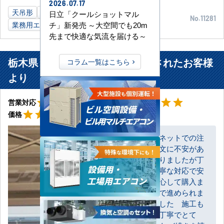
2026.07.17
天吊形
6馬力
印刷業工場
京都府
日立「クールショットマル
No.11281
業務用エアコン
チ」新発売 ～大空間でも20m
先まで快適な気流を届ける～
栃木県 小山市 加工業工場に設置されたお客様
コラム一覧はこちら
より
星5
星5
star
star
star
star
star
star
star
star
star
star
営業対応
工事対応
星5
star
star
star
star
star
価格
ネットでの注
文に不安があ
お客様
りましたが丁
寧な対応で安
心して購入ま
で進められま
した 施工も
丁寧でとて