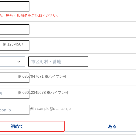
合、屋号・店舗名をご記載ください。
例:123-4567
例:0357047671 ※ハイフン可
例:09012345678 ※ハイフン可
例：sample@e-aircon.jp
初めて
ある