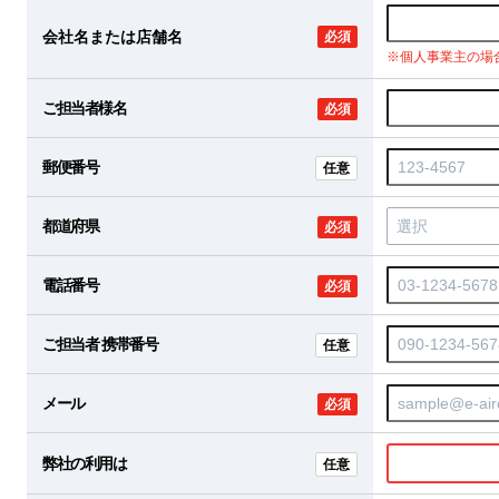
会社名または店舗名
必須
※個人事業主の場
ご担当者様名
必須
郵便番号
任意
都道府県
必須
電話番号
必須
ご担当者 携帯番号
任意
メール
必須
弊社の利用は
任意