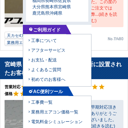
福岡県
長崎県
佐賀県
た。この度の
大分県
熊本県
宮崎県
ご注文では
鹿児島県
沖縄県
弊...(続きを読
む)
ご利用ガイド
contact_support
天カセ4方向
6馬力
ショールーム
宮崎県
No.11480
工事について
業務用エアコン
アフターサービス
お支払・配送
宮崎県 宮崎市 自動車販売店事務所に設置され
よくあるご質問
たお客様より
初めてのお客様へ
星5
星5
star
star
star
star
star
star
star
star
star
star
営業対応
工事対応
AC便利ツール
星4
settings_suggest
star
star
star
star
star_border
価格
工事費一覧
早期対応頂き
業務用エアコン価格一覧
ありがとうご
お客様
ざいました。
電気料金シミュレーション
(続きを読む)