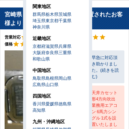
関東地区
宮崎県 宮崎市 ショールームに設置されたお客
群馬県
栃木県
茨城県
埼玉県
東京都
千葉県
様より
神奈川県
星5
星5
star
star
star
star
star
star
star
star
star
star
営業対応
工事対応
近畿地区
星5
star
star
star
star
star
価格
京都府
滋賀県
兵庫県
大阪府
奈良県
三重県
早急に対応頂
和歌山県
き助かりまし
お客様
中国地区
た。(続きを読
む)
鳥取県
島根県
岡山県
広島県
山口県
天井カセット
四国地区
形4方向吹出
AC担当
香川県
愛媛県
徳島県
業務用エアコ
高知県
ン 6馬力シン
グル 1式を設
九州・沖縄地区
置いたしまし