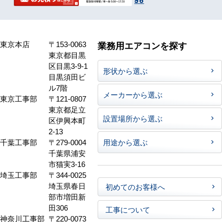
東京本店
〒153-0063
業務用エアコンを探す
東京都目黒
区目黒3-9-1
形状から選ぶ
目黒須田ビ
ル7階
メーカーから選ぶ
東京工事部
〒121-0807
東京都足立
設置場所から選ぶ
区伊興本町
2-13
千葉工事部
〒279-0004
用途から選ぶ
千葉県浦安
市猫実3-16
埼玉工事部
〒344-0025
埼玉県春日
初めてのお客様へ
部市増田新
田306
工事について
神奈川工事部
〒220-0073