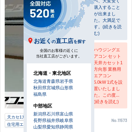
べ、大変安く
購入すること
が出来まし
た。大満足で
す。(続きを読
む)
お近く
直工店
の
を探す
ハウジングエ
全国のお客様の近くに
アコン セット
当社直工店がございます。
AC担当
天井カセット1
方向形 業務用
北海道・東北地区
エアコン
北海道
青森県
岩手県
5.0kW 1式を設
秋田県
宮城県
山形県
置いたしまし
福島県
た。この度...
(続きを読む)
中部地区
新潟県
石川県
富山県
天カセ1方向
5.0kW
ご自宅
宮崎県
長野県
福井県
岐阜県
No.11573
住宅用エアコン
山梨県
愛知県
静岡県