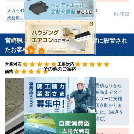
天カセ4方向
3馬力
介護施設事務所
宮崎県
No.11122
業務用エアコン
宮崎県 都城市 自動車販売業休憩室に設置され
たお客様より
星5
星5
star
star
star
star
star
star
star
star
star
star
営業対応
工事対応
その他のご案内
星5
star
star
star
star
star
価格
見積もりから
納品までタイ
お客様
ムリーに実施
頂き助かりま
した。(続きを
読む)