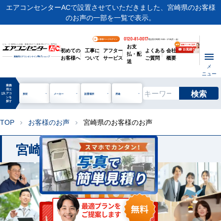
エアコンセンターACで設置させていただきました、宮崎県のお客様
のお声の一部を一覧で表示。
0120-81-0017
お客様ページログイン
電話受付時間 / 9:00～17:30(月～金)
お支
ビル・工場用から店舗・事務所まで | 業務用エアコン専門店
初めての
工事に
アフター
よくある
会社
払・配
お客様へ
ついて
サービス
ご質問
概要
業務用エアコンオンライン
No.1
ショップ
送
メ
ニュー
業務
用エ
検索
manage_search
アコ
形状
メーカー
設置場所
用途
ンを
探す
TOP
お客様のお声
宮崎県のお客様のお声
chevron_right
chevron_right
宮崎県のお客様のお声