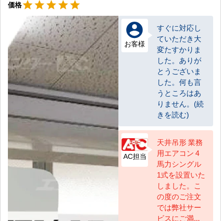
星5
star
star
star
star
star
価格
すぐに対応し
ていただき大
お客様
変たすかりま
した。ありが
とうございま
した。何も言
うところはあ
りません。(続
きを読む)
天井吊形 業務
用エアコン 4
AC担当
馬力シングル
1式を設置いた
しました。こ
の度のご注文
では弊社サー
ビスにご満...