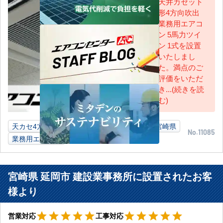
天井カセット
形4方向吹出
AC担当
業務用エアコ
ン 5馬力ツイ
ン 1式を設置
いたしまし
た。満点のご
評価をいただ
き...(続きを読
む)
天カセ4方向
5馬力
自動車販売業休憩室
宮崎県
No.11085
業務用エアコン
宮崎県 延岡市 建設業事務所に設置されたお客
様より
星5
星5
star
star
star
star
star
star
star
star
star
star
営業対応
工事対応