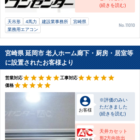
(続きを読む)
天吊形
4馬力
建設業事務所
宮崎県
No.11010
業務用エアコン
宮崎県 延岡市 老人ホーム廊下・厨房・居室等
に設置されたお客様より
星5
星5
star
star
star
star
star
star
star
star
star
star
営業対応
工事対応
星5
star
star
star
star
star
価格
※評価のみい
ただきました
お客様
(続きを読む)
天井カセット
形2方向吹出
AC担当