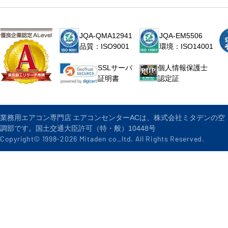
JQA-QMA12941
JQA-EM5506
品質：ISO9001
環境：ISO14001
個人情報保護士
SSLサーバ
認定証
証明書
業務用エアコン専門店 エアコンセンターACは、株式会社ミタデンの空
調部です。国土交通大臣許可（特・般）10448号
Copyright© 1998-
2026
Mitaden co.,ltd. All Rights Reserved.