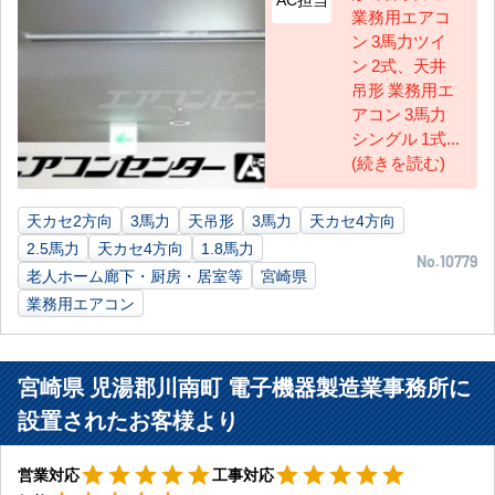
業務用エアコ
ン 3馬力ツイ
ン 2式、天井
吊形 業務用エ
アコン 3馬力
シングル 1式...
(続きを読む)
天カセ2方向
3馬力
天吊形
3馬力
天カセ4方向
2.5馬力
天カセ4方向
1.8馬力
No.10779
老人ホーム廊下・厨房・居室等
宮崎県
業務用エアコン
宮崎県 児湯郡川南町 電子機器製造業事務所に
設置されたお客様より
星5
星5
star
star
star
star
star
star
star
star
star
star
営業対応
工事対応