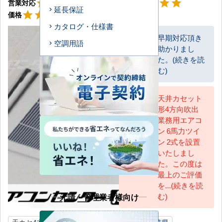
星5
星5
star
star
star
star
star
star
star
star
star
star
営業対応
工事対応
延長保証
星5
star
star
star
star
star
価格
カタログ・仕様書
早期対応頂き
空調用語
助かりまし
お客様
た。(続きを読
む)
天井カセット
形4方向吹出
AC担当
業務用エアコ
ン 6馬力ツイ
ン 2式を設置
いたしまし
た。この度は
最上のご評価
を...(続きを読
む)
元請・管理業者様向け
天カセ4方向
6馬力
自動車販売業店舗
宮崎県