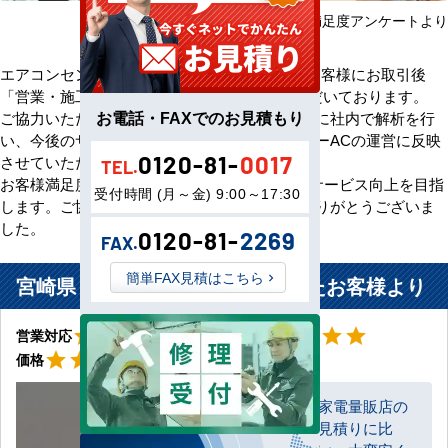
2025年08月～2026年07月 お客様満足度アンケートより
エアコンセンターACをご利用いただきましたお客様にお取引後
「営業・施工・価格」の3方面から評価をいただいております。
お電話・FAXでのお見積もり
ご協力いただいたアンケート評価・ご意見を元に社内で解析を行
い、今後のサービス向上のためエアコンセンターACの運営に反映
0120-81-
0017
させていただきます。
TEL.
お客様満足度100％の評価をいただけるよう、サービス向上を目指
受付時間 (月～金) 9:00～17:30
します。ご協力いただきましたお客様、誠にありがとうございま
した。
0120-81-
2269
FAX.
簡単FAX見積はこちら
宮崎県 宮崎市 ご自宅に設置されたお客様より
星5
星5
star
star
star
star
star
star
star
star
star
star
営業対応
工事対応
星5
star
star
star
star
star
価格
家電量販店の
見積りに比
お客様