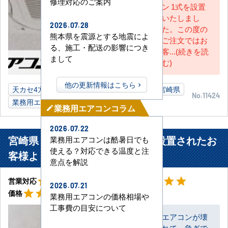
修理対応のご案内
ン 1式を設置
いたしまし
2026.07.28
た。この度の
熊本県を震源とする地震によ
ご注文ではお
る、施工・配送の影響につき
客...(続きを読
まして
む)
他の更新情報はこちら
天カセ4方向
6馬力
自動車販売業事務所
宮崎県
No.11424
業務用エアコン
業務用エアコンコラム
mode_edit
2026.07.22
宮崎県 日向市 介護施設事務所に設置されたお
業務用エアコンは酷暑日でも
使える？対応できる温度と注
客様より
意点を解説
星5
星5
star
star
star
star
star
star
star
star
star
star
営業対応
工事対応
2026.07.21
星5
star
star
star
star
star
価格
業務用エアコンの価格相場や
工事費の目安について
エアコンが壊
れて、急ぎで