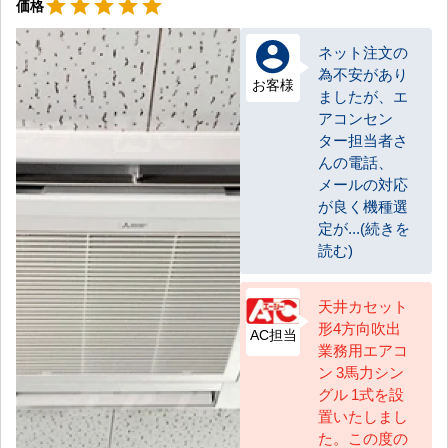
星5
star
star
star
star
star
価格
ネット注文の
為不安があり
お客様
ましたが、エ
アコンセン
ター担当者さ
んの電話、
メールの対応
が良く機種選
定が...(続きを
読む)
天井カセット
形4方向吹出
AC担当
業務用エアコ
ン 3馬力シン
グル 1式を設
置いたしまし
た。この度の