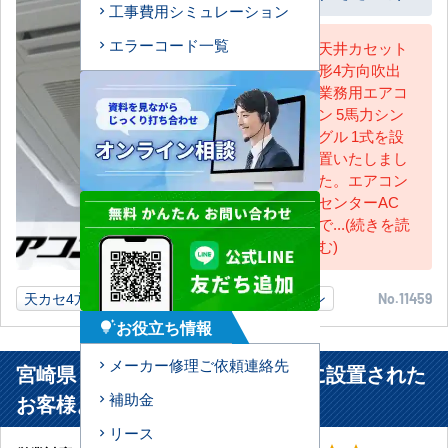
工事費用シミュレーション
エラーコード一覧
天井カセット
形4方向吹出
AC担当
業務用エアコ
ン 5馬力シン
グル 1式を設
置いたしまし
た。エアコン
センターAC
で...(続きを読
む)
天カセ4方向
5馬力
宮崎県
業務用エアコン
No.11459
お役立ち情報
tips_and_updates
メーカー修理ご依頼連絡先
宮崎県 延岡市 自動車販売業店舗に設置された
補助金
お客様より
リース