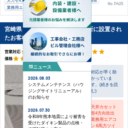
No.11425
業務用エアコン
宮崎県 延岡市 自動車販売業事務所に設置され
たお客様より
星5
星5
star
star
star
star
star
star
star
star
star
star
営業対応
工事対応
星5
star
star
star
star
star
価格
ニュース
newspaper
対応が早く助
かっていま
2026.08.03
お客様
す。(続きを読
システムメンテナンス（ハウ
む)
ジングサイトリニューアル）
のお知らせ
天井カセット
2026.07.30
形4方向吹出
AC担当
令和8年熊本地震により被害を
業務用エアコ
受けたダイキン製品の点検・
ン 6馬力ツイ