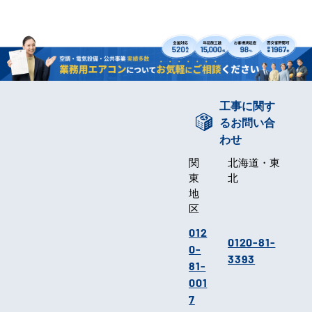
工事に関す
るお問い合
わせ
関
北海道・東
東
北
地
区
012
0120-81-
0-
3393
81-
001
7