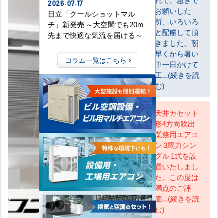
2026.07.17
お客様
お願いした
日立「クールショットマル
所、いろいろ
チ」新発売 ～大空間でも20m
と配慮して頂
先まで快適な気流を届ける～
きました。朝
早くから暑い
コラム一覧はこちら
中一日かけて
工...(続きを読
む)
天井カセット
形4方向吹出
AC担当
業務用エアコ
ン 3馬力シン
グル 1式を設
置いたしまし
た。この度は
満点のご評
価...(続きを読
む)