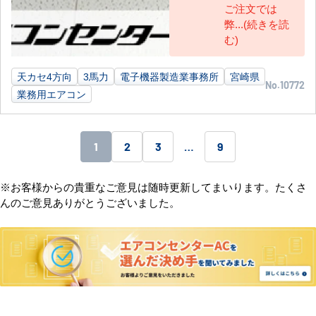
ご注文では
弊...(続きを読
む)
天カセ4方向
3馬力
電子機器製造業事務所
宮崎県
No.10772
業務用エアコン
1
2
3
…
9
※お客様からの貴重なご意見は随時更新してまいります。たくさ
んのご意見ありがとうございました。