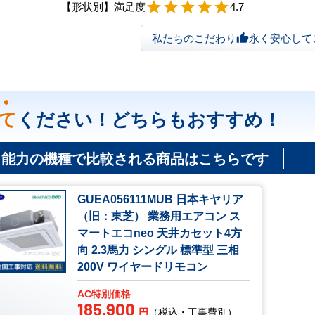
【形状別】満足度
star
star
star
star
star
4.7
私たちのこだわり
永く安心して
thumb_up
て
ください！どちらもおすすめ！
じ能力の機種で比較される商品はこちらです
GUEA056111MUB 日本キヤリア
（旧：東芝） 業務用エアコン ス
マートエコneo 天井カセット4方
向 2.3馬力 シングル 標準型 三相
200V ワイヤードリモコン
AC特別価格
185,900
円
（税込・工事費別）