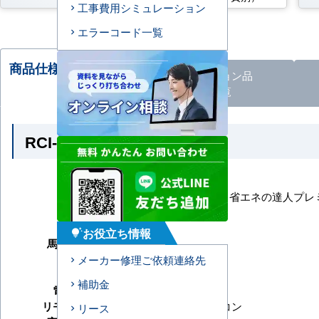
工事費用シミュレーション
エラーコード一覧
商品仕様・比較される
オプション
品
商品
一覧
RCI-GP56RGH9 の商品仕様
メーカー
日立
シリーズ
システムフリーZ 省エネの達人プレミ
型番
RCI-GP56RGH9
形状
てんかせ4方向
お役立ち情報
tips_and_updates
馬力（能力）
2.3馬力
冷房能力
メーカー修理ご依頼連絡先
暖房能力
補助金
電源タイプ
三相200V
リモコンタイプ
ワイヤードリモコン
リース