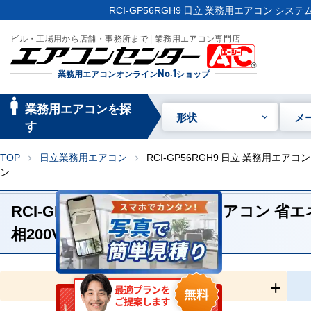
RCI-GP56RGH9 日立 業務用エアコン シス
ビル・工場用から店舗・事務所まで | 業務用エアコン専門店
業務用エアコンオンライン
No.1
ショップ
manage_searc
業務用エアコンを探
形状
メ
h
す
TOP
日立業務用エアコン
RCI-GP56RGH9 日立 業務用エア
chevron_right
chevron_right
ン
RCI-GP56RGH9 日立 業務用エアコン 
相200V ワイヤードリモコン
全国工事対応