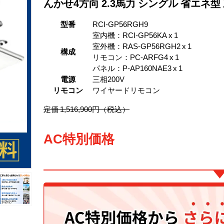
んかせ4方向 2.3馬力 シングル 省エネ型
型番
RCI-GP56RGH9
室内機：RCI-GP56KA x 1
室外機：RAS-GP56RGH2 x 1
構成
リモコン：PC-ARFG4 x 1
パネル：P-AP160NAE3 x 1
電源
三相200V
リモコン
ワイヤードリモコン
定価 1,516,900円（税込）
AC特別価格