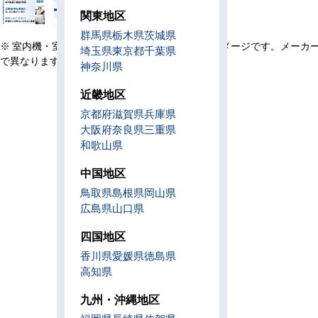
関東地区
群馬県
栃木県
茨城県
※ 室内機・室外機・リモコン・設置例の画像はイメージです。メーカ
埼玉県
東京都
千葉県
で異なります。
神奈川県
近畿地区
京都府
滋賀県
兵庫県
大阪府
奈良県
三重県
和歌山県
中国地区
鳥取県
島根県
岡山県
広島県
山口県
四国地区
香川県
愛媛県
徳島県
高知県
九州・沖縄地区