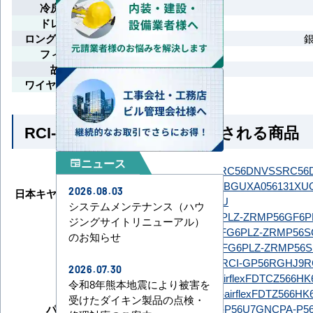
冷房外気（-5°C）
ドレンアップメカ
ロングライフフィルター
フィルターサイン
故障診断機能
ワイヤレスリモコン対応
RCI-GP56RGH9 とよく比較される商品
ニュース
newspaper
ダイキン
SSRC56DNT
SSRC56DNV
SSRC56
GUXA056131MUB
GUXA056131XU
2026.08.03
日本キヤリア（旧：東芝）
GUXA05613P1XU
システムメンテナンス（ハウ
PLZ-ZRMP56G6
PLZ-ZRMP56GF6
P
ジングサイトリニューアル）
三菱電機
PLZ-ZRMP56HLFG6
PLZ-ZRMP56S
のお知らせ
PLZ-ZRMP56SHFG6
PLZ-ZRMP56S
日立
RCI-GP56RGH9
RCI-GP56RGHJ9
R
2026.07.30
FDTCZ566H6S-airflex
FDTCZ566HK6S
令和8年熊本地震により被害を
三菱重工
FDTZ566HK6SA-airflex
FDTZ566HK6
受けたダイキン製品の点検・
パナソニック
PA-P56U7GC
PA-P56U7GNC
PA-P5