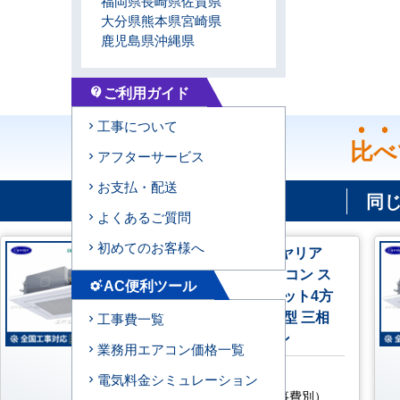
福岡県
長崎県
佐賀県
大分県
熊本県
宮崎県
鹿児島県
沖縄県
ご利用ガイド
contact_support
工事について
比べ
アフターサービス
お支払・配送
同
よくあるご質問
初めてのお客様へ
GUEA056111XU 日本キヤリア
（旧：東芝） 業務用エアコン ス
AC便利ツール
settings_suggest
マートエコneo 天井カセット4方
向 2.3馬力 シングル 標準型 三相
工事費一覧
200V ワイヤレスリモコン
業務用エアコン価格一覧
AC特別価格
電気料金シミュレーション
185,800
円
（税込・工事費別）