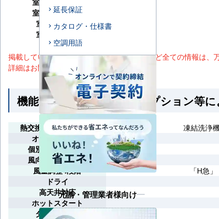
室内機サイズ
延長保証
室外機サイズ
室内機重量
カタログ・仕様書
室外機重量
空調用語
掲載しているスペック・セット内容・画像など全ての情報は、
詳細はお問い合わせください。
機能一覧 ※馬力・型番・オプション等
熱交換器（ 冷凍洗浄）
凍結洗浄
オートルーバー
個別ルーバー設定
風向選択（固定）
風量調整4段階
「H急」
ドライ
高天井対応
元請・管理業者様向け
ホットスタート
タイマー運転