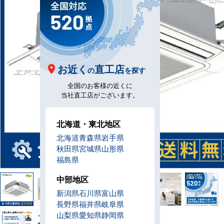
お近く
直工店
の
を探す
全国のお客様の近くに
当社直工店がございます。
北海道・東北地区
北海道
青森県
岩手県
秋田県
宮城県
山形県
福島県
中部地区
新潟県
石川県
富山県
長野県
福井県
岐阜県
山梨県
愛知県
静岡県