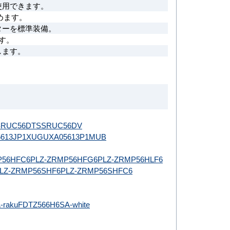
使用できます。
めます。
ターを標準装備。
す。
します。
SRUC56DT
SSRUC56DV
613JP1XU
GUXA05613P1MUB
P56HFC6
PLZ-ZRMP56HFG6
PLZ-ZRMP56HLF6
LZ-ZRMP56SHF6
PLZ-ZRMP56SHFC6
-raku
FDTZ566H6SA-white