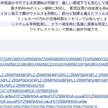
外気温が-5°Cでも冷房運転が可能で、厳しい環境下でも安心して
最大850mmのドレン揚程に対応し、配管設置の自由度を高
銀イオン加工で菌やウイルスを抑制し、防カビ効果も備えたフィル
フィルターの汚れや交換時期をリモコンでお知らせしま
システムを常時監視し、エラー発生時に迅速に原因を特定
ワイヤレスリモコンで簡単に操作可能です。
DT
SSRC56DV
SSRN56DNT
SSRN56DNV
SSRN56DT
SSRN56DV
S
GUXA05613J1MUB
GUXA05613J1XU
GUXA05613JP1MUB
GUXA05
LZ-ZRMP56HBF6
PLZ-ZRMP56HBFG6
PLZ-ZRMP56HF6
PLZ-ZRM
G6
PLZ-ZRMP56SGF6
PLZ-ZRMP56SHBF6
PLZ-ZRMP56SHBFG6
P
HLF6
PLZ-ZRMP56SHLFG6
CIC-GP56RGH4
RCIC-GP56RGHJ4
-airflex
FDTZ566H6SA-airflex
FDTZ566H6SA-osouji
FDTZ566H6SA
SA-osouji
FDTZ566HK6SA-raku
FDTZ566HK6SA-white
6U7GNCX
PA-P56U7SGC
PA-P56U7SGNC
PA-P56U7SGNCX