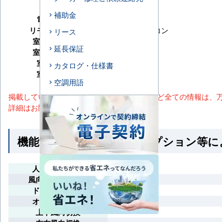
暖房能力
補助金
電源タイプ
三相200V
リモコンタイプ
ワイヤードリモコン
リース
室内機サイズ
延長保証
室外機サイズ
室内機重量
カタログ・仕様書
室外機重量
空調用語
掲載しているスペック・セット内容・画像など全ての情報は、
詳細はお問い合わせください。
機能一覧 ※馬力・型番・オプション等
人感ムーブアイ
風向独立自在設定
ドラフトセーブ
オートスイング
上下風向切換