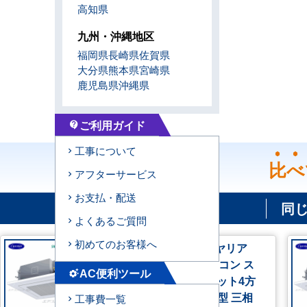
高知県
九州・沖縄地区
福岡県
長崎県
佐賀県
大分県
熊本県
宮崎県
鹿児島県
沖縄県
ご利用ガイド
contact_support
工事について
比べ
アフターサービス
お支払・配送
同
よくあるご質問
初めてのお客様へ
GUEA056111XU 日本キヤリア
（旧：東芝） 業務用エアコン ス
AC便利ツール
settings_suggest
マートエコneo 天井カセット4方
向 2.3馬力 シングル 標準型 三相
工事費一覧