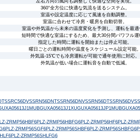
左右方向の風向も調整して快適な空間を実現。
360°全方位に快適な気流を送るシステム。
室温や設定温度に応じて風速を自動調整。
室温に合わせて冷房・暖房を自動切替。
室温や外気温から未来の温度変化を予測し、運転を最適
短時間で快適な室温にするため、最大30分間パワフル運
指定した時間に運転を開始または停止可能。
曜日ごとの運転時間や温度をスケジュール設定可能
外気温-15℃でも冷房運転が可能で通年使用に対応。
外気温が低い場合に運転音を自動で低減。
DT
SSRC56DV
SSRN56DNT
SSRN56DNV
SSRN56DT
SSRN56DV
S
GUXA05613J1MUB
GUXA05613J1XU
GUXA05613JP1MUB
GUXA05
LZ-ZRMP56HBF6
PLZ-ZRMP56HBFG6
PLZ-ZRMP56HF6
PLZ-ZRM
G6
PLZ-ZRMP56SGF6
PLZ-ZRMP56SHBF6
PLZ-ZRMP56SHBFG6
P
HLF6
PLZ-ZRMP56SHLFG6