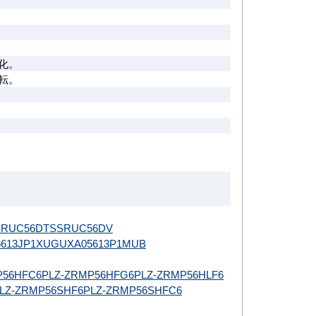
化。
転。
。
SRUC56DT
SSRUC56DV
613JP1XU
GUXA05613P1MUB
P56HFC6
PLZ-ZRMP56HFG6
PLZ-ZRMP56HLF6
LZ-ZRMP56SHF6
PLZ-ZRMP56SHFC6