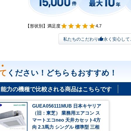
【形状別】満足度
star
star
star
star
star
4.7
私たちのこだわり
永く安心して
thumb_up
て
ください！どちらもおすすめ！
じ能力の機種で比較される商品はこちらです
GUEA056111MUB 日本キヤリア
（旧：東芝） 業務用エアコン ス
マートエコneo 天井カセット4方
向 2.3馬力 シングル 標準型 三相