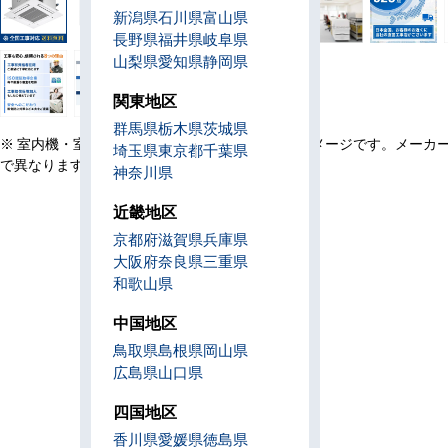
新潟県
石川県
富山県
長野県
福井県
岐阜県
山梨県
愛知県
静岡県
関東地区
群馬県
栃木県
茨城県
※ 室内機・室外機・リモコン・設置例の画像はイメージです。メーカ
埼玉県
東京都
千葉県
で異なります。
神奈川県
近畿地区
京都府
滋賀県
兵庫県
大阪府
奈良県
三重県
和歌山県
中国地区
鳥取県
島根県
岡山県
広島県
山口県
四国地区
香川県
愛媛県
徳島県