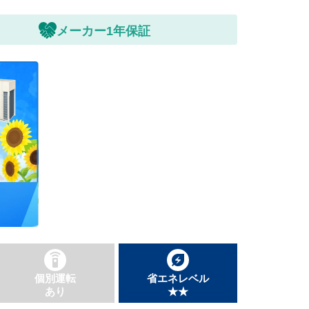
メーカー1年保証
個別運転
省エネレベル
あり
★★