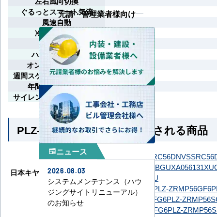
左右風向切換
ぐるっとスマート気流
元請・管理業者様向け
風速自動
冷暖自動運転
先読み運転
ハイパワー運転
オン/オフタイマー
週間スケジュールタイマー
年間冷房運転対応
サイレント制御（冷房時）
PLZ-ZRMP56G6 とよく比較される商品
ニュース
newspaper
ダイキン
SSRC56DNT
SSRC56DNV
SSRC56
GUXA056131MUB
GUXA056131XU
2026.08.03
日本キヤリア（旧：東芝）
GUXA05613P1XU
システムメンテナンス（ハウ
PLZ-ZRMP56G6
PLZ-ZRMP56GF6
P
ジングサイトリニューアル）
三菱電機
PLZ-ZRMP56HLFG6
PLZ-ZRMP56S
のお知らせ
PLZ-ZRMP56SHFG6
PLZ-ZRMP56S