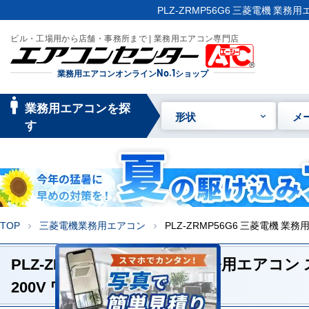
PLZ-ZRMP56G6 三菱電機 業
ビル・工場用から店舗・事務所まで | 業務用エアコン専門店
業務用エアコンオンライン
No.1
ショップ
manage_searc
業務用エアコンを探
形状
メ
h
す
TOP
三菱電機業務用エアコン
PLZ-ZRMP56G6 三菱電機 
chevron_right
chevron_right
PLZ-ZRMP56G6 三菱電機 業務用エアコ
200V ワイヤードリモコン