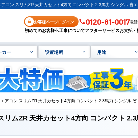
務用エアコン スリムZR 天井カセット4方向 コンパクト 2.3馬力 シングル 省
0120-81-0017
お客様ページログイン
電話受
初めてのお客様へ
工事について
アフターサービス
お支払・
ーカー
設置場所
用途
業務用エアコン スリムZR 天井カセット4方向 コンパクト 2.3馬力 シングル 
ン スリムZR 天井カセット4方向 コンパクト 2.