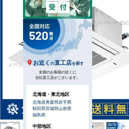
お近く
直工店
の
を探す
全国のお客様の近くに
当社直工店がございます。
北海道・東北地区
北海道
青森県
岩手県
秋田県
宮城県
山形県
福島県
中部地区