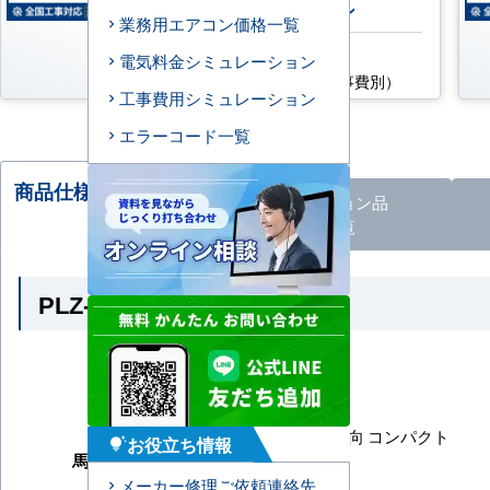
200V ワイヤレスリモコン
業務用エアコン価格一覧
AC特別価格
電気料金シミュレーション
185,800
円
（税込・工事費別）
工事費用シミュレーション
エラーコード一覧
商品仕様・比較される
オプション
品
商品
一覧
PLZ-ZRMP56G6 の商品仕様
メーカー
三菱電機
シリーズ
スリムZR
型番
PLZ-ZRMP56G6
形状
天井カセット4方向 コンパクト
お役立ち情報
tips_and_updates
馬力（能力）
2.3馬力
冷房能力
メーカー修理ご依頼連絡先