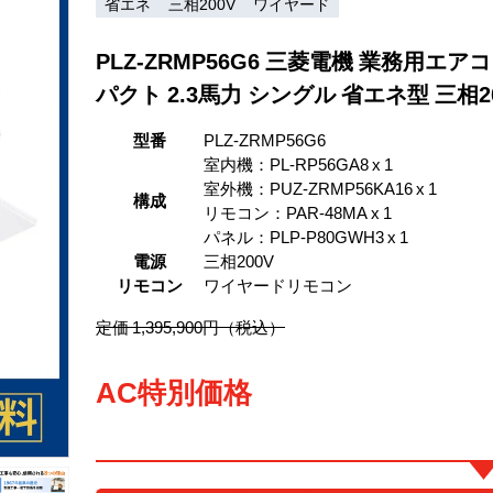
省エネ
三相200V
ワイヤード
PLZ-ZRMP56G6 三菱電機 業務用エ
パクト 2.3馬力 シングル 省エネ型 三相
型番
PLZ-ZRMP56G6
室内機：PL-RP56GA8 x 1
室外機：PUZ-ZRMP56KA16 x 1
構成
リモコン：PAR-48MA x 1
パネル：PLP-P80GWH3 x 1
電源
三相200V
リモコン
ワイヤードリモコン
定価 1,395,900円（税込）
AC特別価格