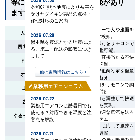
等によって付いていない機能があり
2026.07.30
令和8年熊本地震により被害を
ます
受けたダイキン製品の点検・
修理対応のご案内
360°回転センサーで人や座面を
人感ムーブアイ
2026.07.28
正確に検知。
熊本県を震源とする地震によ
吹出口ごとに風向をリモコンで
風向独立自在設定
る、施工・配送の影響につき
個別調整可能。
まして
風速を軽減し、直接当たる不快
ドラフトセーブ
感を抑制。
リモコン操作で風向設定を簡単
他の更新情報はこちら
オートスイング
切り替え。
上下方向の風向をリモコンで調
業務用エアコンコラム
mode_edit
上下風向切換
整可能。
左右方向の風向も調整して快適
2026.07.22
左右風向切換
な空間を実現。
業務用エアコンは酷暑日でも
360°全方位に快適な気流を送る
使える？対応できる温度と注
ぐるっとスマート気流
システム。
意点を解説
室温や設定温度に応じて風速を
風速自動
自動調整。
2026.07.21
室温に合わせて冷房・暖房を自