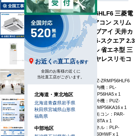
PLZ-ZRMP56HLF6 三菱電
機 業務用エアコン スリム
ZR 人感ムーブアイ 天井カ
セット4方向 i-スクエア 2.3
馬力 シングル 省エネ型 三
相200V ワイヤレスリモコ
お近く
直工店
の
を探す
ン
全国のお客様の近くに
当社直工店がございます。
型番
PLZ-ZRMP56HLF6
室内機：PL-
ZRP56HA5 x 1
北海道・東北地区
室外機：PUZ-
北海道
青森県
岩手県
ZRMP56KA16 x 1
秋田県
宮城県
山形県
構成
リモコン：PAR-
福島県
SK8TA x 1
パネル：PLP-
中部地区
P160HWF x 1