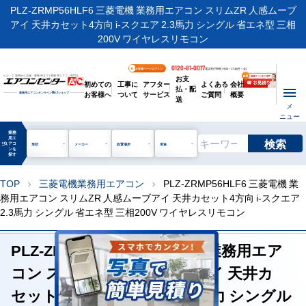
PLZ-ZRMP56HLF6 三菱電機 業務用エアコン スリムZR 人感ムーブ
アイ 天井カセット4方向 i-スクエア 2.3馬力 シングル 省エネ型 三相
200V ワイヤレスリモコン
0120-81-0017
お客様ページログイン
電話受付時間 / 9:00～17:30(月～金)
お支
ビル・工場用から店舗・事務所まで | 業務用エアコン専門店
初めての
工事に
アフター
よくある
会社
払・配
お客様へ
ついて
サービス
ご質問
概要
業務用エアコンオンライン
No.1
ショップ
送
メ
ニュー
業務
用エ
検索
manage_search
アコ
形状
メーカー
設置場所
用途
ンを
探す
TOP
三菱電機業務用エアコン
PLZ-ZRMP56HLF6 三菱電機 業
chevron_right
chevron_right
務用エアコン スリムZR 人感ムーブアイ 天井カセット4方向 i-スクエア
2.3馬力 シングル 省エネ型 三相200V ワイヤレスリモコン
PLZ-ZRMP56HLF6 三菱電機 業務用エア
コン スリムZR 人感ムーブアイ 天井カ
セット4方向 i-スクエア 2.3馬力 シングル