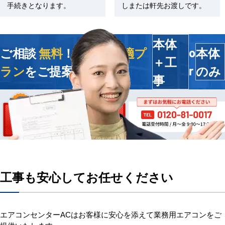
手続きとなります。
しまたは軒先お渡しです。
本体
ご相談
無料
！今すぐ
最適プ
本体
o
＋工
ラン
をご提案します
のみ
r
事
工事も安心してお任せください
エアコンセンターACはお客様に安心を添えて業務用エアコンをご