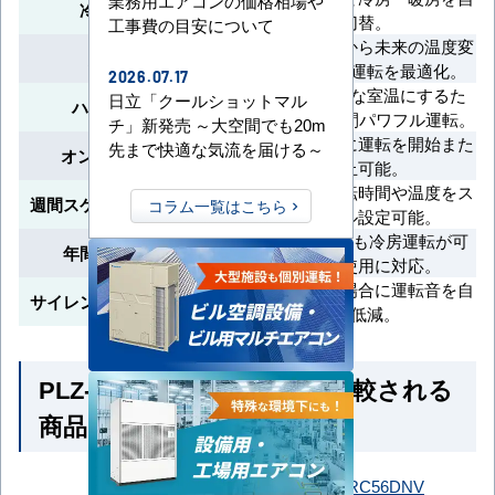
業務用エアコンの価格相場や
冷暖自動運転
動切替。
工事費の目安について
室温や外気温から未来の温度変
先読み運転
化を予測し、運転を最適化。
2026.07.17
短時間で快適な室温にするた
日立「クールショットマル
ハイパワー運転
め、最大30分間パワフル運転。
チ」新発売 ～大空間でも20m
指定した時間に運転を開始また
先まで快適な気流を届ける～
オン/オフタイマー
は停止可能。
曜日ごとの運転時間や温度をス
週間スケジュールタイマー
コラム一覧はこちら
ケジュール設定可能。
外気温-15℃でも冷房運転が可
年間冷房運転対応
能で通年使用に対応。
外気温が低い場合に運転音を自
サイレント制御（冷房時）
動で低減。
PLZ-ZRMP56HLF6 とよく比較される
商品
SSRC56DNT
SSRC56DNV