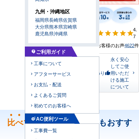
九州・沖縄地区
福岡県
長崎県
佐賀県
大分県
熊本県
宮崎県
【形状別】満足
4.
star
star
star
star
star
鹿児島県
沖縄県
度
7
お客様のお声
4622
件
ご利用ガイド
contact_support
永く安心
工事について
してご使
私たちのこだわり
用いただ
thumb_up
アフターサービス
ける施工
お支払・配送
について
よくあるご質問
初めてのお客様へ
AC便利ツール
比べて
ください！どちらもおすす
settings_suggest
工事費一覧
め！