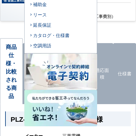
補助金
AC特別価格
185,900
リース
円
（税込・工事費別）
延長保証
カタログ・仕様書
空調用語
商品
仕
様・
オプ
ション
エアコ
カタロ
適応面
比較
仕様書
品
ン形状
グ
積
され
一覧
る商
品
PLZ-ZRMP56HLF6 の商品仕様
メーカー
三菱電機