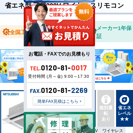
省エネ型 三相200V ワイヤレスリモコン
全国送料無
メーカー1年保
全国工事対応
料
証
お電話・FAXでのお見積もり
0120-81-
0017
TEL.
受付時間 (月～金) 9:00～17:30
0120-81-
2269
FAX.
簡単FAX見積はこちら
新品直
同機種
個別運
省エネ
送
タイプ
転
レベル
最新機
別あり
あり
★★
種
省エネ
三相200V
ワイヤレス