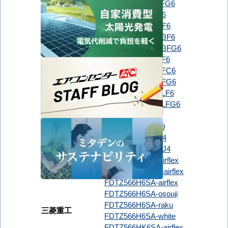
PLZ-ZRMP56HLFG6
三菱電機
PLZ-ZRMP56SG6
PLZ-ZRMP56SGF6
PLZ-ZRMP56SHBF6
PLZ-ZRMP56SHBFG6
PLZ-ZRMP56SHF6
PLZ-ZRMP56SHFC6
PLZ-ZRMP56SHFG6
PLZ-ZRMP56SHLF6
PLZ-ZRMP56SHLFG6
RCI-GP56RGH9
RCI-GP56RGHJ9
日立
RCIC-GP56RGH4
RCIC-GP56RGHJ4
FDTCZ566H6S-airflex
FDTCZ566HK6S-airflex
FDTZ566H6SA-airflex
FDTZ566H6SA-osouji
FDTZ566H6SA-raku
三菱重工
FDTZ566H6SA-white
FDTZ566HK6SA-airflex