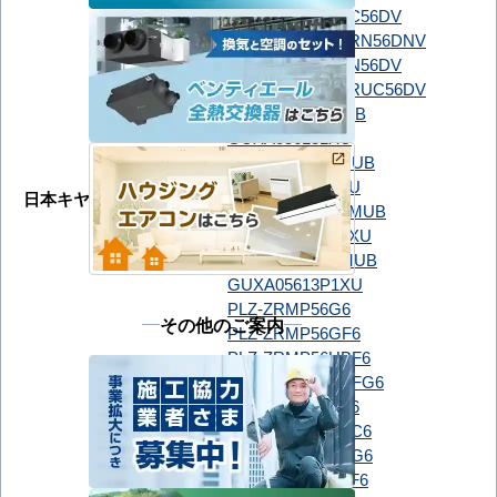
SSRC56DT
SSRC56DV
ダイキン
SSRN56DNT
SSRN56DNV
SSRN56DT
SSRN56DV
SSRUC56DT
SSRUC56DV
GUXA056131MUB
GUXA056131XU
GUXA05613J1MUB
GUXA05613J1XU
日本キヤリア（旧：東芝）
GUXA05613JP1MUB
GUXA05613JP1XU
GUXA05613P1MUB
GUXA05613P1XU
PLZ-ZRMP56G6
その他のご案内
PLZ-ZRMP56GF6
PLZ-ZRMP56HBF6
PLZ-ZRMP56HBFG6
PLZ-ZRMP56HF6
PLZ-ZRMP56HFC6
PLZ-ZRMP56HFG6
PLZ-ZRMP56HLF6