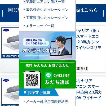
業務用エアコン価格一覧
同じ能力の機種で比較される商品はこちら
電気料金シミュレーション
です
工事費用シミュレーション
エラーコード一覧
GUEA056111XU 日本キヤリア（旧：
東芝） 業務用エアコン スマートエコ
neo 天井カセット4方向 2.3馬力 シン
グル 標準型 三相200V ワイヤレスリモ
コン
AC特別価格
185,800
円
（税込・工事費別）
GUEA056111MUB 日本キヤリア
（旧：東芝） 業務用エアコン スマー
トエコneo 天井カセット4方向 2.3馬力
お役立ち情報
tips_and_updates
シングル 標準型 三相200V ワイヤード
メーカー修理ご依頼連絡先
リモコン