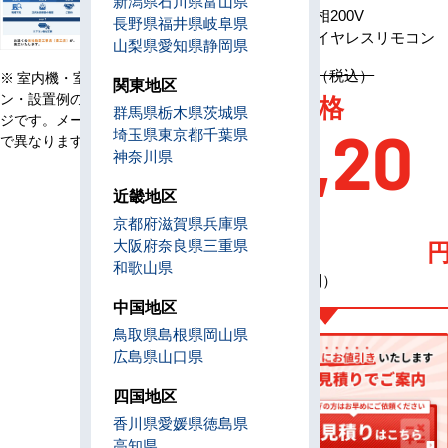
新潟県
石川県
富山県
電源
三相200V
長野県
福井県
岐阜県
リモコン
ワイヤレスリモコン
山梨県
愛知県
静岡県
定価 1,467,400円（税込）
※ 室内機・室外機・リモコ
関東地区
AC特別価格
ン・設置例の画像はイメー
群馬県
栃木県
茨城県
ジです。メーカー、機種等
227,20
埼玉県
東京都
千葉県
で異なります。
神奈川県
近畿地区
0
京都府
滋賀県
兵庫県
大阪府
奈良県
三重県
和歌山県
（税込・工事費別）
中国地区
鳥取県
島根県
岡山県
広島県
山口県
四国地区
香川県
愛媛県
徳島県
高知県