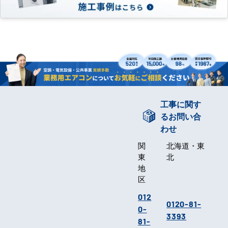
工事に関す
るお問い合
わせ
関
北海道・東
東
北
地
区
012
0120-81-
0-
3393
81-