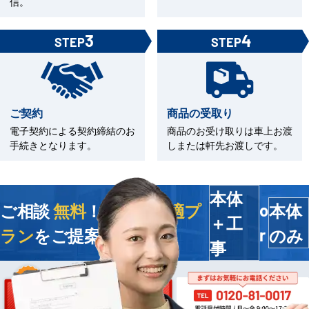
信。
3
4
STEP
STEP
ご契約
商品の受取り
電子契約による契約締結のお
商品のお受け取りは車上お渡
手続きとなります。
しまたは軒先お渡しです。
本体
ご相談
無料
！今すぐ
最適プ
本体
o
＋工
ラン
をご提案します
のみ
r
事