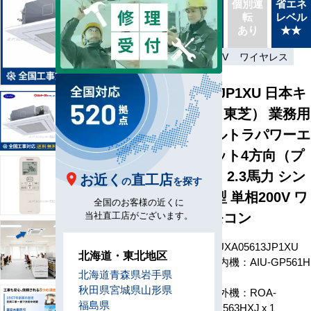
同機種
個別運
省エネ
送
タイプ
転
レベル
最新機
別あり
あり
★★
種
省エネ
単相200V
ワイヤレス
GUXA05613JP1XU 日本キ
ヤリア（旧：東芝） 業務用
エアコン ウルトラパワーエ
コ 天井カセット4方向（プ
ラズマ空清） 2.3馬力 シン
お近く
直工店
の
を探す
グル 省エネ型 単相200V ワ
全国のお客様の近くに
イヤレスリモコン
当社直工店がございます。
型番
GUXA05613JP1XU
北海道・東北地区
室内機：AIU-GP561H
北海道
青森県
岩手県
x 1
秋田県
宮城県
山形県
室外機：ROA-
福島県
RP563HXJ x 1