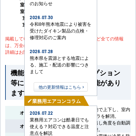
のお知らせ
室内機サイズ
室外機サイズ
室内機重量
2026.07.30
令和8年熊本地震により被害を
室外機重量
受けたダイキン製品の点検・
修理対応のご案内
掲載しているスペック・セット内容・画像など全ての情報
は、万全の保証をいたしかねます。
詳細はお問い合わせください。
2026.07.28
熊本県を震源とする地震によ
る、施工・配送の影響につき
機能一覧 ※馬力・型番・オプション
まして
等によって付いていない機能があり
他の更新情報はこちら
ます
業務用エアコンコラム
mode_edit
フラップが自動で上下し、室内
オートスイング
2026.07.22
の温度ムラを解消。
業務用エアコンは酷暑日でも
冷暖房時に吹出し角度を自動調
オートフラップ
使える？対応できる温度と注
整。
意点を解説
暖房開始時や除霜後に冷風を防