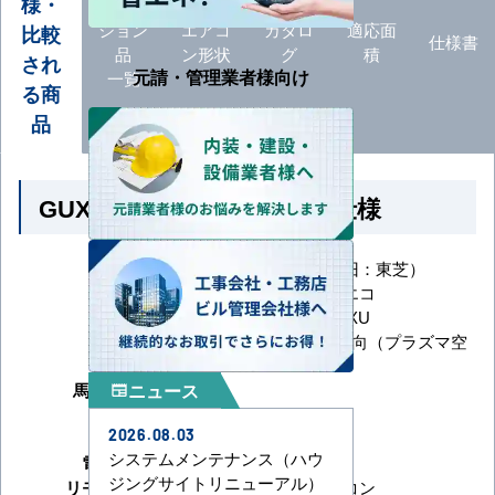
様・
オプ
ション
エアコ
カタロ
適応面
比較
仕様書
品
ン形状
グ
積
され
元請・管理業者様向け
一覧
る商
品
GUXA05613JP1XU の商品仕様
メーカー
日本キヤリア（旧：東芝）
シリーズ
ウルトラパワーエコ
型番
GUXA05613JP1XU
天井カセット4方向（プラズマ空
形状
清）
ニュース
馬力（能力）
2.3馬力
newspaper
冷房能力
2026.08.03
暖房能力
システムメンテナンス（ハウ
電源タイプ
単相200V
ジングサイトリニューアル）
リモコンタイプ
ワイヤレスリモコン