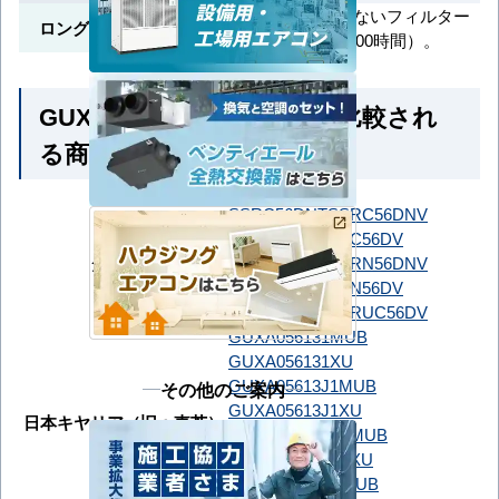
清掃頻度が少ないフィルター
ロングライフフィルター
（目安2,500時間）。
GUXA05613JP1XU とよく比較され
る商品
SSRC56DNT
SSRC56DNV
SSRC56DT
SSRC56DV
ダイキン
SSRN56DNT
SSRN56DNV
SSRN56DT
SSRN56DV
SSRUC56DT
SSRUC56DV
GUXA056131MUB
GUXA056131XU
GUXA05613J1MUB
その他のご案内
GUXA05613J1XU
日本キヤリア（旧：東芝）
GUXA05613JP1MUB
GUXA05613JP1XU
GUXA05613P1MUB