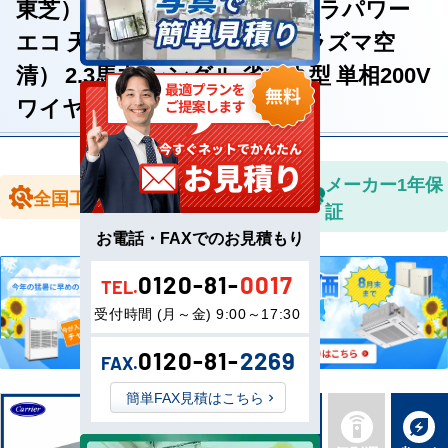
東芝） 業務用エアコン ウルトラパワー
エコ 天井カセット4方向（プラズマ空
清） 2.3馬力 シングル 省エネ型 単相200V
ワイヤレスリモコン
全国送料無
メーカー1年保
全国工事対応
料
証
お電話・FAXでのお見積もり
0120-81-
0017
TEL.
受付時間 (月～金) 9:00～17:30
0120-81-
2269
FAX.
簡単FAX見積はこちら
新品直