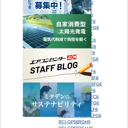
GUXA05613P1XU
PLZ-ZRMP56G6
PLZ-ZRMP56GF6
PLZ-ZRMP56HBF6
PLZ-ZRMP56HBFG6
PLZ-ZRMP56HF6
PLZ-ZRMP56HFC6
PLZ-ZRMP56HFG6
PLZ-ZRMP56HLF6
PLZ-ZRMP56HLFG6
三菱電機
PLZ-ZRMP56SG6
PLZ-ZRMP56SGF6
PLZ-ZRMP56SHBF6
PLZ-ZRMP56SHBFG6
PLZ-ZRMP56SHF6
PLZ-ZRMP56SHFC6
PLZ-ZRMP56SHFG6
PLZ-ZRMP56SHLF6
PLZ-ZRMP56SHLFG6
RCI-GP56RGH9
RCI-GP56RGHJ9