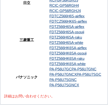
日立
RCIC-GP56RGH4
RCIC-GP56RGHJ4
FDTCZ566H6S-airflex
FDTCZ566HK6S-airflex
FDTZ566H6SA-airflex
FDTZ566H6SA-osouji
FDTZ566H6SA-raku
三菱重工
FDTZ566H6SA-white
FDTZ566HK6SA-airflex
FDTZ566HK6SA-osouji
FDTZ566HK6SA-raku
FDTZ566HK6SA-white
PA-P56U7GC
PA-P56U7GNC
PA-P56U7GNCX
PA-P56U7SGC
パナソニック
PA-P56U7SGNC
PA-P56U7SGNCX
詳細はお問い合わせください。