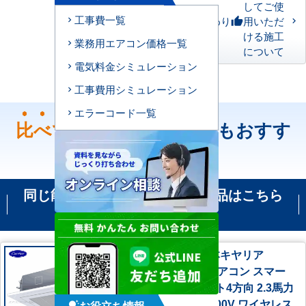
してご使
工事費一覧
私たちのこだわり
用いただ
thumb_up
ける施工
業務用エアコン価格一覧
について
電気料金シミュレーション
工事費用シミュレーション
エラーコード一覧
比べて
ください！どちらもおすす
め！
同じ能力の機種で比較される商品はこちら
です
GUEA05611J1XU 日本キヤリア
（旧：東芝） 業務用エアコン スマー
トエコneo 天井カセット4方向 2.3馬力
シングル 標準型 単相200V ワイヤレス
お役立ち情報
tips_and_updates