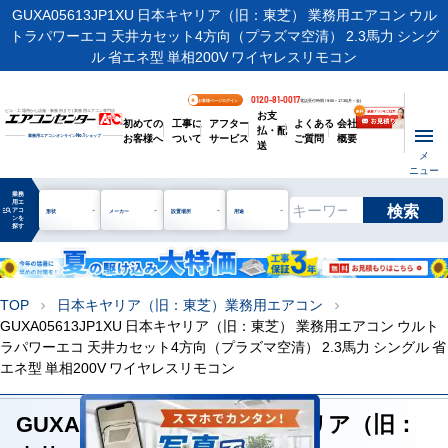
GUXA05613JP1XU 日本キヤリア（旧：東芝） 業務用エアコン ウル
トラパワーエコ 天井カセット4方向（プラズマ空清） 2.3馬力 シング
ル 省エネ型 単相200V ワイヤレスリモコン
0120-81-0017
お客様ページログイン
電話受付時間 / 9:00～17:30(月～金)
お支
ビル・工場用から店舗・事務所まで | 業務用エアコン専門店
初めての
工事に
アフター
よくある
会社
払・配
お客様へ
ついて
サービス
ご質問
概要
業務用エアコンオンライン
No.1
ショップ
送
メ
ニュー
業務
用エ
検索
manage_search
アコ
形状
メーカー
設置場所
用途
ンを
探す
TOP
日本キヤリア（旧：東芝）業務用エアコン
chevron_right
chevron_right
GUXA05613JP1XU 日本キヤリア（旧：東芝） 業務用エアコン ウルト
ラパワーエコ 天井カセット4方向（プラズマ空清） 2.3馬力 シングル 省
エネ型 単相200V ワイヤレスリモコン
GUXA05613JP1XU 日本キヤリア（旧：