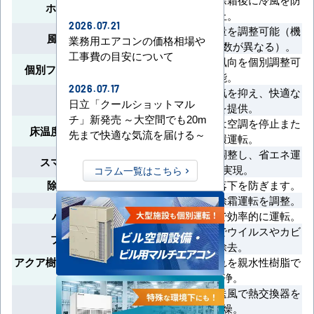
ホットスタート
止。
2026.07.21
リモコンで風量を調整可能（機
風量切換(段階)
業務用エアコンの価格相場や
種により段階数が異なる）。
工事費の目安について
吹出口ごとに風向を個別調整可
個別フラップポジション
能。
2026.07.17
除湿運転で湿気を抑え、快適な
ドライ運転
日立「クールショットマル
空間を提供。
チ」新発売 ～大空間でも20m
人がいない時は空調を停止また
床温度・人感センサー
先まで快適な気流を届ける～
は循環運転。
自動で温度を調整し、省エネ運
スマート節約運転
転を実現。
コラム一覧はこちら
除霜フラップ®
除霜中の冷気落下を防ぎます。
除霜連携®
複数室内機の除霜運転を調整。
パワー連携®
複数システムで効率的に運転。
プラズマ放電でウイルスやカビ
プラズマ空清
を除去。
アクア樹脂コーティング熱交
熱交換器の汚れを親水性樹脂で
換器
洗浄。
冷房停止後、送風で熱交換器を
乾燥運転
乾燥。