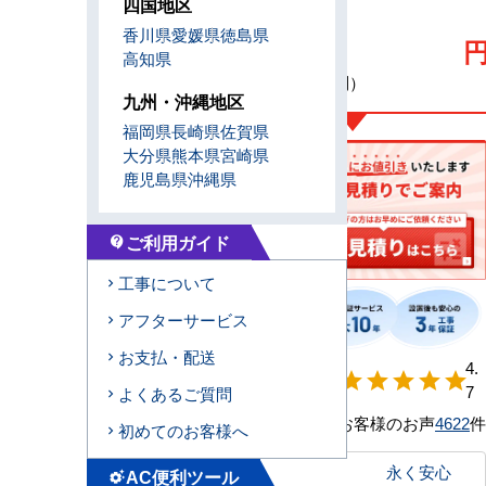
0
四国地区
香川県
愛媛県
徳島県
高知県
（税込・工事費別）
九州・沖縄地区
福岡県
長崎県
佐賀県
大分県
熊本県
宮崎県
鹿児島県
沖縄県
ご利用ガイド
contact_support
工事について
アフターサービス
お支払・配送
【形状別】満足
4.
star
star
star
star
star
度
7
よくあるご質問
お客様のお声
4622
件
初めてのお客様へ
永く安心
AC便利ツール
settings_suggest