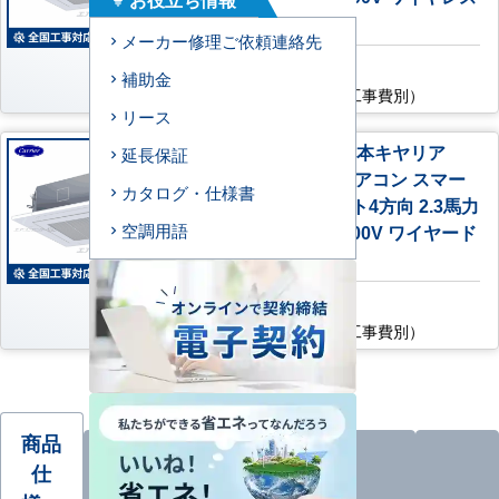
リモコン
メーカー修理ご依頼連絡先
AC特別価格
補助金
185,800
円
（税込・工事費別）
リース
GUEA05611J1MUB 日本キヤリア
延長保証
（旧：東芝） 業務用エアコン スマー
カタログ・仕様書
トエコneo 天井カセット4方向 2.3馬力
シングル 標準型 単相200V ワイヤード
空調用語
リモコン
AC特別価格
185,900
円
（税込・工事費別）
商品
仕