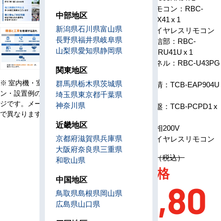
リモコン：RBC-
中部地区
ATX41 x 1
新潟県
石川県
富山県
ワイヤレスリモコン
長野県
福井県
岐阜県
構成
受信部：RBC-
山梨県
愛知県
静岡県
AXRU41U x 1
パネル：RBC-U43PG
関東地区
x 1
※ 室内機・室外機・リモコ
群馬県
栃木県
茨城県
空清：TCB-EAP904U
ン・設置例の画像はイメー
埼玉県
東京都
千葉県
x 1
ジです。メーカー、機種等
神奈川県
基盤：TCB-PCPD1 x
で異なります。
1
近畿地区
電源
単相200V
京都府
滋賀県
兵庫県
リモコン
ワイヤレスリモコン
大阪府
奈良県
三重県
定価 1,556,500円（税込）
和歌山県
AC特別価格
中国地区
232,80
鳥取県
島根県
岡山県
広島県
山口県