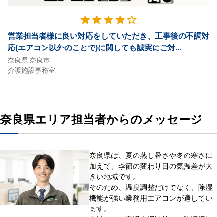
星4
star
star
star
star
star_border
営業担当者様に良い対応をしていただき、工事後の不調対
応(エアコン以外のことで)に関しても誠実にご対...
奈良県 奈良市
介護施設事務室
奈良県エリア担当者からのメッセージ
奈良県は、夏の蒸し暑さや冬の寒さに
加えて、季節の変わり目の気温差が大
きい地域です。
そのため、温度調整だけでなく、除湿
機能が強い業務用エアコンが適してい
ます。