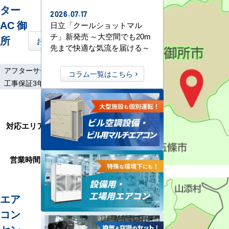
ター
2026.07.17
AC 御
日立「クールショットマル
チ」新発売 ～大空間でも20m
所
お問い合わせはこちら
先まで快適な気流を届ける～
アフターサービス
土日祝工事
コラム一覧はこちら
工事保証3年
大和高田市、橿原
市、五條市、葛城
対応エリア
市、高取町、大淀
町、河南町、千早赤
阪村
営業時間
9:00～17:30
エア
コン