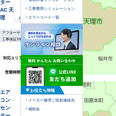
ター
工事費用シミュレーション
AC 天
理
エラーコード一覧
お問い合わせはこちら
アフターサービス
土日祝工事
工事保証3年
奈良市、大和郡山
市、桜井市、川西
対応エリア
町、三宅町、田原本
町
営業時間
9:00～17:30
お役立ち情報
エア
tips_and_updates
コン
メーカー修理ご依頼連絡先
セン
補助金
ター