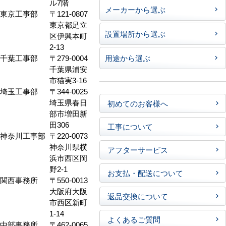
ル7階
メーカーから選ぶ
東京工事部
〒121-0807
東京都足立
設置場所から選ぶ
区伊興本町
2-13
千葉工事部
〒279-0004
用途から選ぶ
千葉県浦安
市猫実3-16
埼玉工事部
〒344-0025
埼玉県春日
初めてのお客様へ
部市増田新
田306
工事について
神奈川工事部
〒220-0073
神奈川県横
アフターサービス
浜市西区岡
野2-1
お支払・配送について
関西事務所
〒550-0013
大阪府大阪
返品交換について
市西区新町
1-14
よくあるご質問
中部事務所
〒462-0065