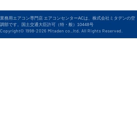
業務用エアコン専門店 エアコンセンターACは、株式会社ミタデンの空
調部です。国土交通大臣許可（特・般）10448号
Copyright© 1998-
2026
Mitaden co.,ltd. All Rights Reserved.