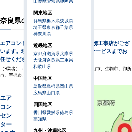
山梨県
愛知県
静岡県
関東地区
奈良県の直工店所在地
群馬県
栃木県
茨城県
埼玉県
東京都
千葉県
神奈川県
エアコンセンターACには奈良県下に提携工事店がござ
近畿地区
います。現場下見から施工、アフターサービスまでお
京都府
滋賀県
兵庫県
任せください。
大阪府
奈良県
三重県
和歌山県
（9業者）： 奈良市、天理市、橿原市、大和郡山市、生駒市、御所
市、宇梶市、北葛城郡、吉野郡
中国地区
鳥取県
島根県
岡山県
広島県
山口県
エア
四国地区
コン
香川県
愛媛県
徳島県
セン
高知県
ター
九州・沖縄地区