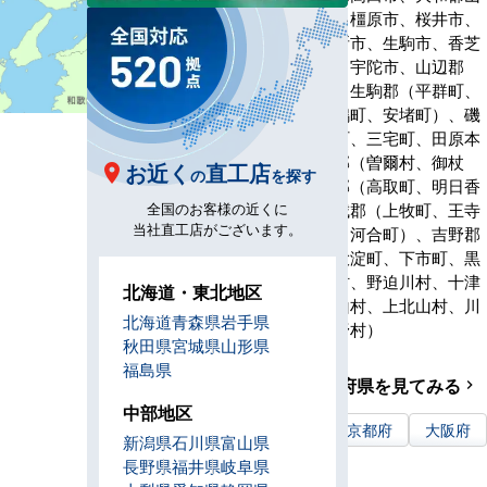
市、天理市、橿原市、桜井市、
五條市、御所市、生駒市、香芝
市、葛城市、宇陀市、山辺郡
（山添村）、生駒郡（平群町、
三郷町、斑鳩町、安堵町）、磯
城郡（川西町、三宅町、田原本
町）、宇陀郡（曽爾村、御杖
お近く
直工店
の
を探す
村）、高市郡（高取町、明日香
全国のお客様の近くに
村）、北葛城郡（上牧町、王寺
当社直工店がございます。
町、広陵町、河合町）、吉野郡
（吉野町、大淀町、下市町、黒
滝村、天川村、野迫川村、十津
北海道・東北地区
川村、下北山村、上北山村、川
北海道
青森県
岩手県
上村、東吉野村）
秋田県
宮城県
山形県
福島県
近隣の都道府県を見てみる
navigate_next
中部地区
三重県
京都府
大阪府
新潟県
石川県
富山県
和歌山県
長野県
福井県
岐阜県