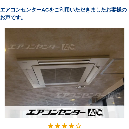
エアコンセンターACをご利用いただきましたお客様の
お声です。
星4
star
star
star
star
star_border