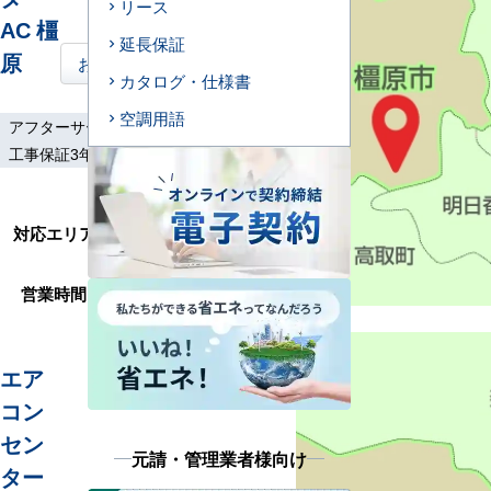
リース
AC 橿
延長保証
原
お問い合わせはこちら
カタログ・仕様書
空調用語
アフターサービス
土日祝工事
工事保証3年
大和高田市、桜井
市、御所市、田原本
対応エリア
町、高取町、明日香
村、広陵町
営業時間
9:00～17:30
エア
コン
セン
元請・管理業者様向け
ター