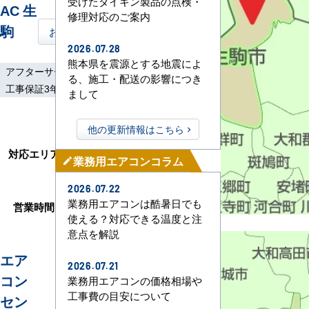
受けたダイキン製品の点検・
AC 生
修理対応のご案内
駒
お問い合わせはこちら
2026.07.28
熊本県を震源とする地震によ
アフターサービス
土日祝工事
る、施工・配送の影響につき
工事保証3年
まして
奈良市、大和郡山
他の更新情報はこちら
市、平群町、斑鳩
町、京田辺市、精華
対応エリア
業務用エアコンコラム
町、枚方市、大東
mode_edit
市、東大阪市、四條
2026.07.22
畷市、交野市
業務用エアコンは酷暑日でも
営業時間
9:00～17:30
使える？対応できる温度と注
意点を解説
エア
2026.07.21
コン
業務用エアコンの価格相場や
工事費の目安について
セン