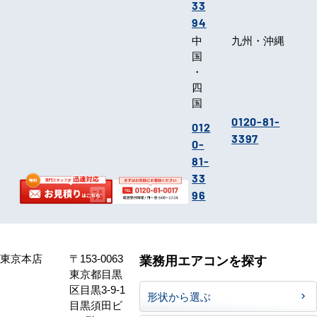
33
94
中
九州・沖縄
国
・
四
国
0120-81-
012
3397
0-
81-
33
96
東京本店
〒153-0063
業務用エアコンを探す
東京都目黒
区目黒3-9-1
形状から選ぶ
目黒須田ビ