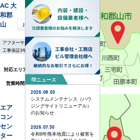
AC 大
和郡
山
お問い合わせはこちら
アフターサービス
土日祝工事
工事保証3年
奈良市、天理市、生
対応エリア
駒市、斑鳩町、安堵
町、川西町
ニュース
newspaper
営業時間
9:00～17:30
2026.08.03
システムメンテナンス（ハウ
ジングサイトリニューアル）
エア
のお知らせ
コン
セン
2026.07.30
令和8年熊本地震により被害を
ター