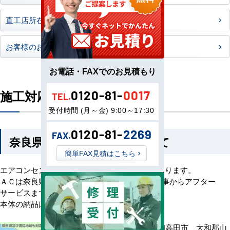
直工店所在地
お客様のお声
お電話・FAXでのお見積もり
施工対応地域について
0120-81-
0017
TEL.
受付時間 (月～金) 9:00～17:30
0120-81-
2269
FAX.
奈良県の施工対応地域について
簡単FAX見積はこちら
エアコンセンターACでは奈良県全域の工事を承ります。
ＡＣは奈良県の優良な工事店と提携し、据付工事からアフター
サービスまで安心してお任せいただけます。
本体の納品は全国配送いたしております。
奈良市、大和高田市、大和郡山