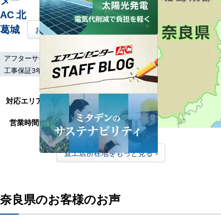
AC 北
葛城
お問い合わせはこちら
アフターサービス
土日祝工事
工事保証3年
大和高田市、橿原
対応エリア
市、香芝市、葛城
市、生駒郡、磯城郡
営業時間
9:00～17:30
直工店所在地をもっと見る
奈良県のお客様のお声