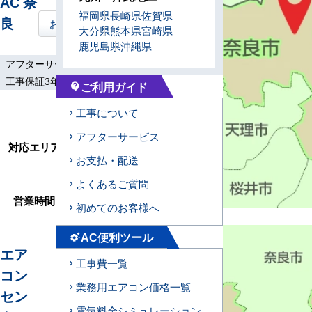
AC 奈
福岡県
長崎県
佐賀県
良
お問い合わせはこちら
大分県
熊本県
宮崎県
鹿児島県
沖縄県
アフターサービス
土日祝工事
工事保証3年
ご利用ガイド
contact_support
大和郡山市、天理
工事について
市、桜井市、生駒
アフターサービス
市、宇陀市、山添
対応エリア
村、伊賀市、木津川
お支払・配送
市、笠置町、精華
よくあるご質問
町、南山城村
営業時間
9:00～17:30
初めてのお客様へ
AC便利ツール
settings_suggest
エア
工事費一覧
コン
業務用エアコン価格一覧
セン
電気料金シミュレーション