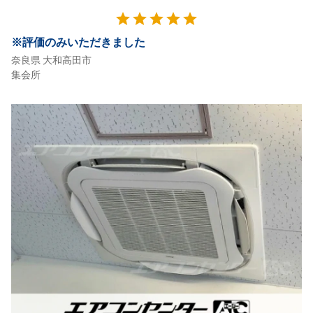
星5
star
star
star
star
star
※評価のみいただきました
奈良県 大和高田市
集会所