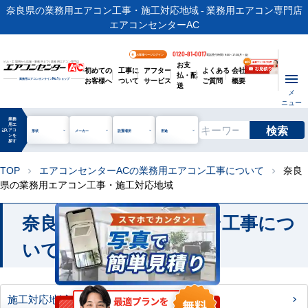
奈良県の業務用エアコン工事・施工対応地域 - 業務用エアコン専門店
エアコンセンターAC
0120-81-0017
お客様ページログイン
電話受付時間 / 9:00～17:30(月～金)
お支
ビル・工場用から店舗・事務所まで | 業務用エアコン専門店
初めての
工事に
アフター
よくある
会社
払・配
お客様へ
ついて
サービス
ご質問
概要
業務用エアコンオンライン
No.1
ショップ
送
メ
ニュー
業務
用エ
検索
manage_search
アコ
形状
メーカー
設置場所
用途
ンを
探す
TOP
エアコンセンターACの業務用エアコン工事について
奈良
chevron_right
chevron_right
県の業務用エアコン工事・施工対応地域
奈良県の業務用エアコン工事につ
いて
施工対応地域について