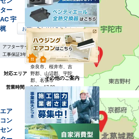
セン
ター
AC 宇
梶
お問い合わせはこちら
アフターサービス
土日祝工事
工事保証3年
奈良市、桜井市、吉
対応エリア
野郡、山辺郡、宇陀
その他のご案内
郡、名張市
営業時間
9:00～17:30
エア
コン
セン
ター