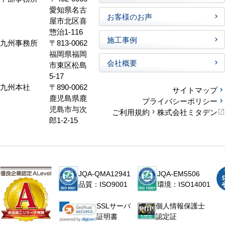
愛知県名古
お客様のお声
屋市北区喜
惣治1-116
施工事例
九州事務所
〒813-0062
福岡県福岡
会社概要
市東区松島
5-17
九州本社
〒890-0062
サイトマップ
鹿児島県鹿
プライバシーポリシー
児島市与次
ご利用規約
株式会社ミタデン
郎1-2-15
JQA-QMA12941
JQA-EM5506
品質：ISO9001
環境：ISO14001
個人情報保護士
SSLサーバ
認定証
証明書