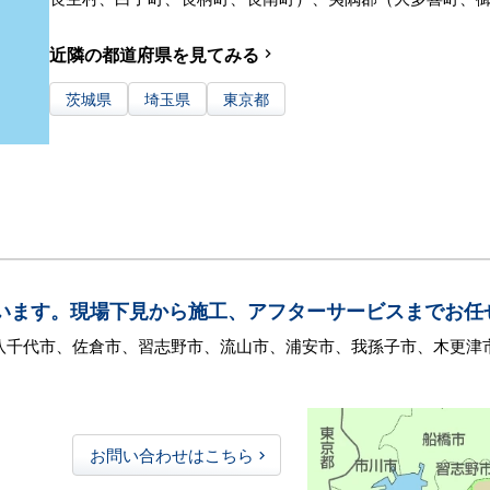
近隣の都道府県を見てみる
navigate_next
茨城県
埼玉県
東京都
います。現場下見から施工、アフターサービスまでお任
、八千代市、佐倉市、習志野市、流山市、浦安市、我孫子市、木更津
お問い合わせはこちら