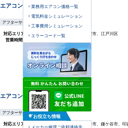
エアコンセンターAC 市川
業務用エアコン価格一覧
電気料金シミュレーション
アフターサービス
土日祝工事
工事保証3年
工事費用シミュレーション
対応エリア
船橋市、松戸市、鎌ケ谷市、浦安市、江戸川区
エラーコード一覧
営業時間
9:00～17:30(月～金)
エアコンセンターAC 柏
アフターサービス
土日祝工事
工事保証3年
お役立ち情報
tips_and_updates
対応エリア
松戸市、野田市、流山市、我孫子市、鎌ケ谷市、印
メーカー修理ご依頼連絡先