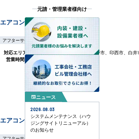
元請・管理業者様向け
エアコンセンターAC 八千代
アフターサービス
土日祝工事
工事保証3年
対応エリア
千葉市、船橋市、佐倉市、習志野市、印西市、白井
営業時間
9:00～17:30(月～金)
ニュース
newspaper
2026.08.03
システムメンテナンス（ハウ
エアコンセンターAC 佐倉
ジングサイトリニューアル）
のお知らせ
アフターサービス
土日祝工事
工事保証3年