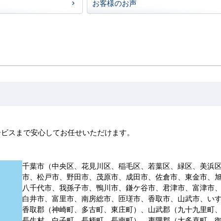
お客様のお声
ービスまで安心してお任せいただけます。
千葉市（中央区、花見川区、稲毛区、若葉区、緑区、美浜
市、松戸市、野田市、茂原市、成田市、佐倉市、東金市、
八千代市、我孫子市、鴨川市、鎌ケ谷市、君津市、富津市
白井市、富里市、南房総市、匝瑳市、香取市、山武市、い
香取郡（神崎町、多古町、東庄町）、山武郡（九十九里町
長生村、白子町、長柄町、長南町）、夷隅郡（大多喜町、