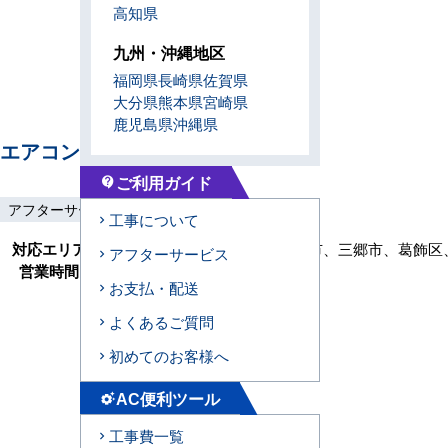
高知県
九州・沖縄地区
福岡県
長崎県
佐賀県
大分県
熊本県
宮崎県
鹿児島県
沖縄県
エアコンセンターAC 松戸
ご利用ガイド
contact_support
アフターサービス
土日祝工事
工事保証3年
工事について
対応エリア
市川市、柏市、流山市、鎌ケ谷市、三郷市、葛飾区
アフターサービス
営業時間
9:00～17:30(月～金)
お支払・配送
よくあるご質問
初めてのお客様へ
AC便利ツール
settings_suggest
工事費一覧