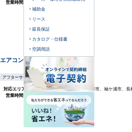
営業時間
9:00～17:30(月～金)
補助金
リース
延長保証
カタログ・仕様書
空調用語
エアコンセンターAC 市原
アフターサービス
土日祝工事
工事保証3年
対応エリア
千葉市、木更津市、茂原市、君津市、袖ケ浦市、長
営業時間
9:00～17:30(月～金)