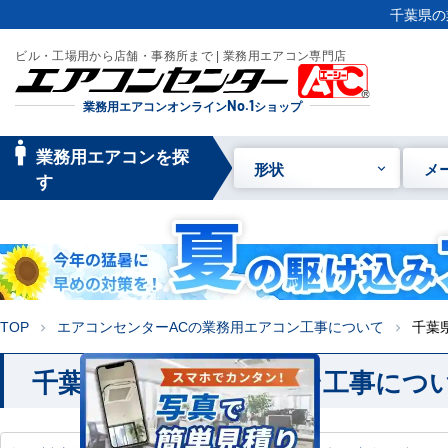
千葉県の
ビル・工場用から店舗・事務所まで | 業務用エアコン専門店
業務用エアコンオンライン
No.1
ショップ
manage_searc
業務用エアコンを探
形状
メ
h
す
TOP
エアコンセンターACの業務用エアコン工事について
千葉
chevron_right
chevron_right
千葉県の業務用エアコン工事につ