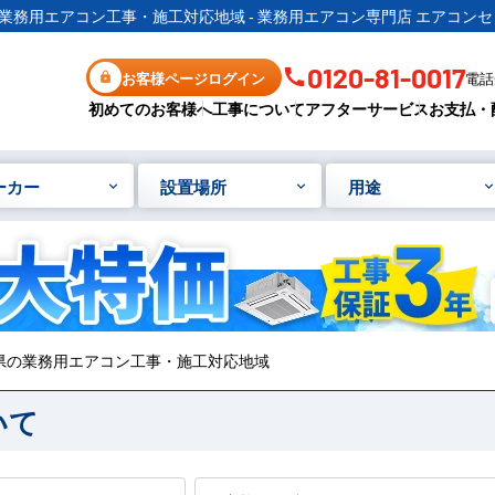
業務用エアコン工事・施工対応地域 - 業務用エアコン専門店 エアコンセ
0120-81-0017
お客様ページログイン
電話受
初めてのお客様へ
工事について
アフターサービス
お支払・
ーカー
設置場所
用途
県の業務用エアコン工事・施工対応地域
いて