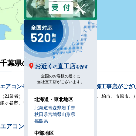
千葉県の直工店所在地
お近く
直工店
の
を探す
全国のお客様の近くに
当社直工店がございます。
エアコンセンターACには千葉県下に提携工事店がござ
（21業者）： 千葉市、船橋市、松戸市、市川市、柏市、市原市
北海道・東北地区
鎌ヶ谷市、香取市、君津市
北海道
青森県
岩手県
秋田県
宮城県
山形県
福島県
エアコンセンターAC 千葉
中部地区