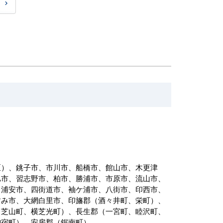
区）、銚子市、市川市、船橋市、館山市、木更津
旭市、習志野市、柏市、勝浦市、市原市、流山市、
、浦安市、四街道市、袖ケ浦市、八街市、印西市、
すみ市、大網白里市、印旛郡（酒々井町、栄町）、
、芝山町、横芝光町）、長生郡（一宮町、睦沢町、
御宿町）、安房郡（鋸南町）