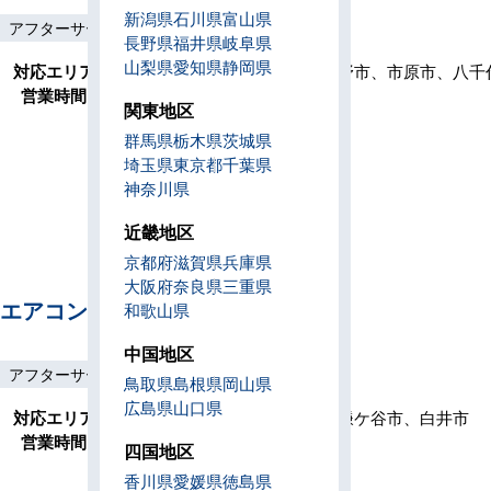
新潟県
石川県
富山県
アフターサービス
土日祝工事
工事保証3年
長野県
福井県
岐阜県
山梨県
愛知県
静岡県
対応エリア
茂原市、佐倉市、東金市、習志野市、市原市、八千
営業時間
9:00～17:30(月～金)
関東地区
群馬県
栃木県
茨城県
埼玉県
東京都
千葉県
神奈川県
近畿地区
京都府
滋賀県
兵庫県
大阪府
奈良県
三重県
エアコンセンターAC 船橋
和歌山県
中国地区
アフターサービス
土日祝工事
工事保証3年
鳥取県
島根県
岡山県
広島県
山口県
対応エリア
市川市、習志野市、八千代市、鎌ケ谷市、白井市
営業時間
9:00～17:30(月～金)
四国地区
香川県
愛媛県
徳島県