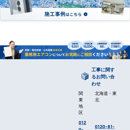
工事に関す
るお問い合
わせ
関
北海道・東
東
北
地
区
012
0120-81-
0-