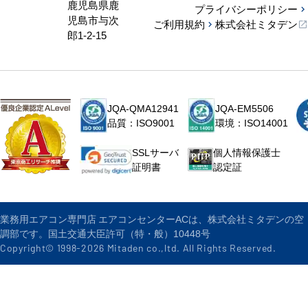
鹿児島県鹿
プライバシーポリシー
児島市与次
ご利用規約
株式会社ミタデン
郎1-2-15
JQA-QMA12941
JQA-EM5506
品質：ISO9001
環境：ISO14001
個人情報保護士
SSLサーバ
認定証
証明書
業務用エアコン専門店 エアコンセンターACは、株式会社ミタデンの空
調部です。国土交通大臣許可（特・般）10448号
Copyright© 1998-
2026
Mitaden co.,ltd. All Rights Reserved.