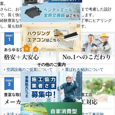
案。
さらに、お手入れのしやすさやメンテナンス性まで考慮した設計
で、長く快適にご使用いただけるようサポートします。
経験豊富な空調技術者が現場の状況やご要望を丁寧にヒアリング
し、最も効果的で効率的なプランをお届けします。
POINT
POINT
1
2
その他のご案内
空調設備のご提案について
選ばれる秘訣について
POINT
POINT
3
4
主流メーカーを全取扱可能
47都道府県で工事可能