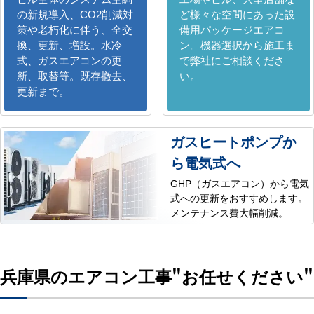
の新規導入、CO2削減対
ど様々な空間にあった設
策や老朽化に伴う、全交
備用パッケージエアコ
換、更新、増設。水冷
ン。機器選択から施工ま
式、ガスエアコンの更
で弊社にご相談くださ
新、取替等。既存撤去、
い。
更新まで。
ガスヒートポンプか
ら電気式へ
GHP（ガスエアコン）から電気
式への更新をおすすめします。
メンテナンス費大幅削減。
兵庫県のエアコン工事
"お任せください"