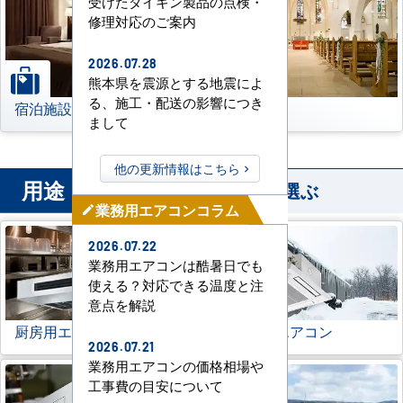
受けたダイキン製品の点検・
修理対応のご案内
2026.07.28
熊本県を震源とする地震によ
る、施工・配送の影響につき
宿泊施設
その他
まして
他の更新情報はこちら
用途
から業務用エアコンを選ぶ
業務用エアコンコラム
mode_edit
2026.07.22
業務用エアコンは酷暑日でも
使える？対応できる温度と注
意点を解説
厨房用エアコン
寒冷地用エアコン
2026.07.21
業務用エアコンの価格相場や
工事費の目安について