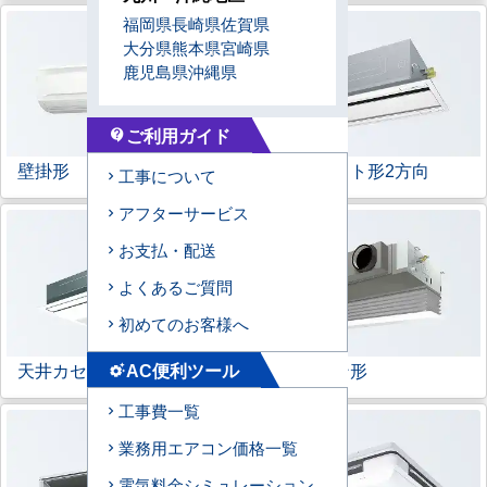
福岡県
長崎県
佐賀県
大分県
熊本県
宮崎県
鹿児島県
沖縄県
ご利用ガイド
contact_support
壁掛形
天井カセット形
2方向
工事について
アフターサービス
お支払・配送
よくあるご質問
初めてのお客様へ
天井カセット形
1方向
ビルトイン形
AC便利ツール
settings_suggest
工事費一覧
業務用エアコン価格一覧
電気料金シミュレーション