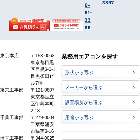
3397
0-
81-
33
96
東京本店
〒153-0063
業務用エアコンを探す
東京都目黒
区目黒3-9-1
形状から選ぶ
目黒須田ビ
ル7階
メーカーから選ぶ
東京工事部
〒121-0807
東京都足立
設置場所から選ぶ
区伊興本町
2-13
千葉工事部
〒279-0004
用途から選ぶ
千葉県浦安
市猫実3-16
埼玉工事部
〒344-0025