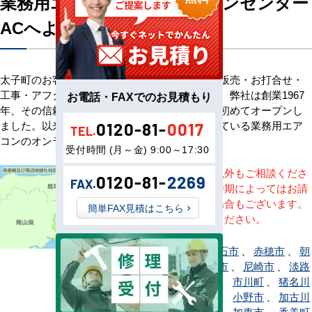
業務用エアコン専門店エアコンセンター
ACへようこそ
太子町のお客様へ業務用エアコン・空調機器の販売・お打合せ・
工事・アフターサービスまで一貫して承ります。弊社は創業1967
お電話・FAXでのお見積もり
年、その信頼を基に空調のネット販売を日本で初めてオープンし
ました。以来、皆様にご信頼・ご愛顧いただいている業務用エア
0120-81-
0017
TEL.
コンのオンラインショップです。
受付時間 (月～金) 9:00～17:30
※記載地域以外もご相談くださ
0120-81-
2269
FAX.
い。地域・時期によってはお請
けできない場合もございます。
簡単FAX見積はこちら
直接ご相談ください。
相生市
、
明石市
、
赤穂市
、
朝
来市
、
芦屋市
、
尼崎市
、
淡路
市
、
伊丹市
、
市川町
、
猪名川
町
、
稲美町
、
小野市
、
加古川
市
、
加西市
、
加東市
、
香美町