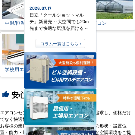
2026.07.17
日立「クールショットマル
チ」新発売 ～大空間でも20m
中温/恒温用エアコン
農業用エアコン
先まで快適な気流を届ける～
コラム一覧はこちら
学校用エアコン
安心の8つのポイント
thumb_up
エアコンセンターACは、「格安＋α」の価値を追求し、価格だけ
でなく快適性と機能性にもこだわっています。
お客様の業種や施設の形態に合わせて、室内機の形状・設置位
置・能力・風向きなどを総合的に検討し、最適な空調環境をご提