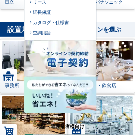
日立
三菱重工
パナソニック
リース
延長保証
カタログ・仕様書
設置場所
から業務用エアコンを選ぶ
空調用語
事務所
レストラン・飲食店
元請・管理業者様向け