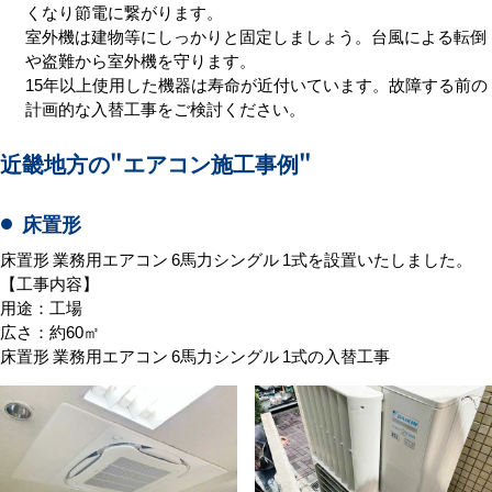
くなり節電に繋がります。
室外機は建物等にしっかりと固定しましょう。台風による転倒
や盗難から室外機を守ります。
15年以上使用した機器は寿命が近付いています。故障する前の
計画的な入替工事をご検討ください。
近畿地方の
"エアコン施工事例"
床置形
床置形 業務用エアコン 6馬力シングル 1式を設置いたしました。
【工事内容】
用途：工場
広さ：約60㎡
床置形 業務用エアコン 6馬力シングル 1式の入替工事