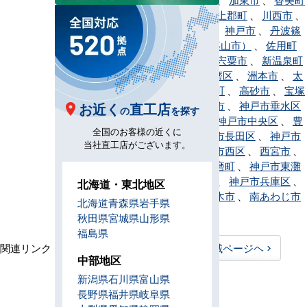
、
神河町
、
上郡町
、
川西市
、
神戸市北区
、
神戸市
、
丹波篠
山市（旧・篠山市）
、
佐用町
、
三田市
、
宍粟市
、
新温泉町
、
神戸市須磨区
、
洲本市
、
太
子町
、
多可町
、
高砂市
、
宝塚
市
、
たつの市
、
神戸市垂水区
お近く
直工店
の
を探す
、
丹波市
、
神戸市中央区
、
豊
全国のお客様の近くに
岡市
、
神戸市長田区
、
神戸市
当社直工店がございます。
灘区
、
神戸市西区
、
西宮市
、
西脇市
、
播磨町
、
神戸市東灘
区
、
姫路市
、
神戸市兵庫区
、
北海道・東北地区
福崎町
、
三木市
、
南あわじ市
北海道
青森県
岩手県
、
養父市
秋田県
宮城県
山形県
福島県
関連リンク：
TOPページヘ
兵庫県全域ページヘ
中部地区
兵庫県直工店所在地
新潟県
石川県
富山県
長野県
福井県
岐阜県