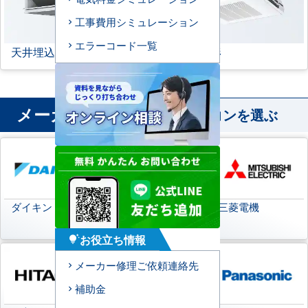
工事費用シミュレーション
エラーコード一覧
天井埋込ダクト形
天吊自在形
メーカー
から業務用エアコンを選ぶ
ダイキン
日本キヤリア
三菱電機
(旧:東芝キヤリア)
お役立ち情報
tips_and_updates
メーカー修理ご依頼連絡先
補助金