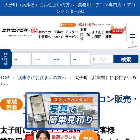
太子町（兵庫県）にお住まいの方へ - 業務用エアコン専門店 エアコ
ンセンターAC
0120-81-0017
お客様ページログイン
電話受付時間 / 9:00～17:30(月～金)
お支
ビル・工場用から店舗・事務所まで | 業務用エアコン専門店
初めての
工事に
アフター
よくある
会社
払・配
お客様へ
ついて
サービス
ご質問
概要
業務用エアコンオンライン
No.1
ショップ
送
メ
ニュー
業務
用エ
検索
manage_search
アコ
形状
メーカー
設置場所
用途
ンを
探す
TOP
兵庫県にお住まいの方へ
太子町（兵庫県）にお住まいの
chevron_right
chevron_right
方へ
"太子町"
業務用エアコン販売・
地域
密着
工事を承ります
太子町にお住い・お勤めのお客様