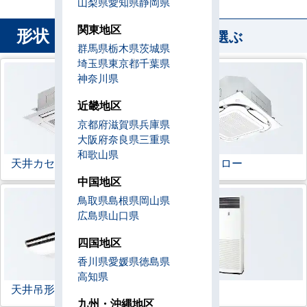
山梨県
愛知県
静岡県
関東地区
形状
から業務用エアコンを選ぶ
群馬県
栃木県
茨城県
埼玉県
東京都
千葉県
神奈川県
近畿地区
京都府
滋賀県
兵庫県
大阪府
奈良県
三重県
和歌山県
天井カセット形
4方向
ラウンドフロー
中国地区
鳥取県
島根県
岡山県
広島県
山口県
四国地区
香川県
愛媛県
徳島県
高知県
天井吊形
床置形
九州・沖縄地区