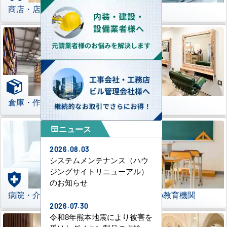
商店・店舗
工場
倉庫・作業場
理美容室
ニュース
newspaper
2026.08.03
システムメンテナンス（ハウ
ジングサイトリニューアル）
のお知らせ
病院・介護施設
学校などの教育機関
2026.07.30
令和8年熊本地震により被害を