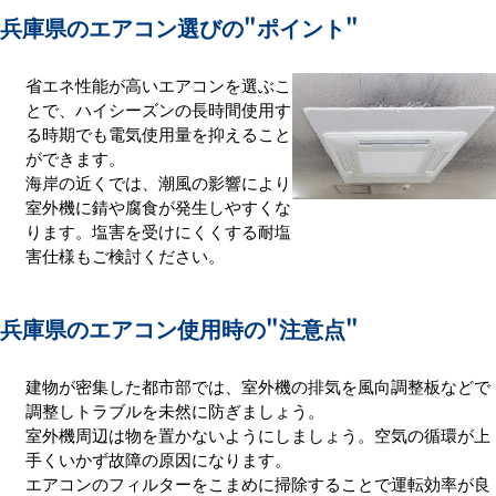
兵庫県のエアコン選びの
"ポイント"
省エネ性能が高いエアコンを選ぶこ
とで、ハイシーズンの長時間使用す
る時期でも電気使用量を抑えること
ができます。
海岸の近くでは、潮風の影響により
室外機に錆や腐食が発生しやすくな
ります。塩害を受けにくくする耐塩
害仕様もご検討ください。
兵庫県のエアコン使用時の
"注意点"
建物が密集した都市部では、室外機の排気を風向調整板などで
調整しトラブルを未然に防ぎましょう。
室外機周辺は物を置かないようにしましょう。空気の循環が上
手くいかず故障の原因になります。
エアコンのフィルターをこまめに掃除することで運転効率が良