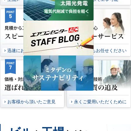
POINT
POINT
5
6
迅速にお届け出来る理由
万一の時もお任せください
POINT
POINT
7
8
お客様から頂いたご意見
永くご愛用いただくために