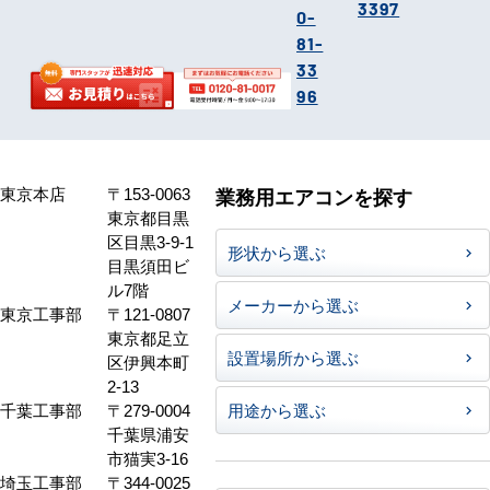
3397
0-
81-
33
96
東京本店
〒153-0063
業務用エアコンを探す
東京都目黒
区目黒3-9-1
形状から選ぶ
目黒須田ビ
ル7階
メーカーから選ぶ
東京工事部
〒121-0807
東京都足立
設置場所から選ぶ
区伊興本町
2-13
千葉工事部
〒279-0004
用途から選ぶ
千葉県浦安
市猫実3-16
埼玉工事部
〒344-0025