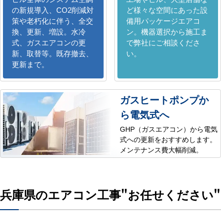
の新規導入、CO2削減対
ど様々な空間にあった設
策や老朽化に伴う、全交
備用パッケージエアコ
換、更新、増設。水冷
ン。機器選択から施工ま
式、ガスエアコンの更
で弊社にご相談くださ
新、取替等。既存撤去、
い。
更新まで。
ガスヒートポンプか
ら電気式へ
GHP（ガスエアコン）から電気
式への更新をおすすめします。
メンテナンス費大幅削減。
兵庫県のエアコン工事
"お任せください"