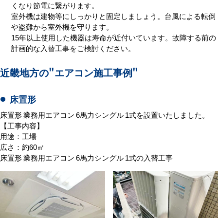
くなり節電に繋がります。
室外機は建物等にしっかりと固定しましょう。台風による転倒
や盗難から室外機を守ります。
15年以上使用した機器は寿命が近付いています。故障する前の
計画的な入替工事をご検討ください。
近畿地方の
"エアコン施工事例"
床置形
床置形 業務用エアコン 6馬力シングル 1式を設置いたしました。
【工事内容】
用途：工場
広さ：約60㎡
床置形 業務用エアコン 6馬力シングル 1式の入替工事