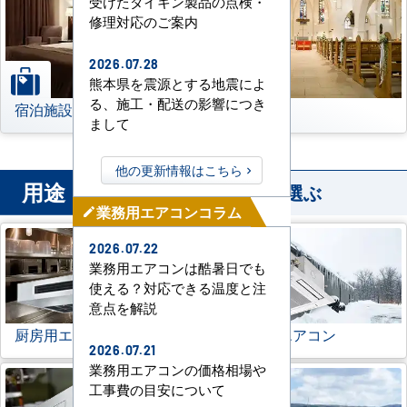
受けたダイキン製品の点検・
修理対応のご案内
2026.07.28
熊本県を震源とする地震によ
る、施工・配送の影響につき
宿泊施設
その他
まして
他の更新情報はこちら
用途
から業務用エアコンを選ぶ
業務用エアコンコラム
mode_edit
2026.07.22
業務用エアコンは酷暑日でも
使える？対応できる温度と注
意点を解説
厨房用エアコン
寒冷地用エアコン
2026.07.21
業務用エアコンの価格相場や
工事費の目安について