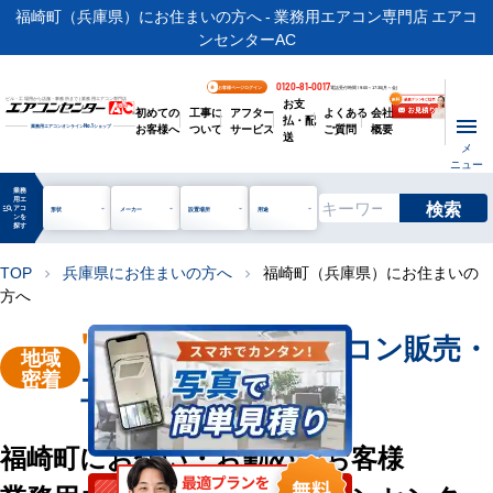
福崎町（兵庫県）にお住まいの方へ - 業務用エアコン専門店 エアコ
ンセンターAC
0120-81-0017
お客様ページログイン
電話受付時間 / 9:00～17:30(月～金)
お支
ビル・工場用から店舗・事務所まで | 業務用エアコン専門店
初めての
工事に
アフター
よくある
会社
払・配
お客様へ
ついて
サービス
ご質問
概要
業務用エアコンオンライン
No.1
ショップ
送
メ
ニュー
業務
用エ
検索
manage_search
アコ
形状
メーカー
設置場所
用途
ンを
探す
TOP
兵庫県にお住まいの方へ
福崎町（兵庫県）にお住まいの
chevron_right
chevron_right
方へ
"福崎町"
業務用エアコン販売・
地域
密着
工事を承ります
福崎町にお住い・お勤めのお客様