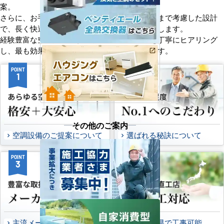
案。
さらに、お手入れのしやすさやメンテナンス性まで考慮した設計
で、長く快適にご使用いただけるようサポートします。
経験豊富な空調技術者が現場の状況やご要望を丁寧にヒアリング
し、最も効果的で効率的なプランをお届けします。
POINT
POINT
1
2
その他のご案内
空調設備のご提案について
選ばれる秘訣について
POINT
POINT
3
4
主流メーカーを全取扱可能
47都道府県で工事可能