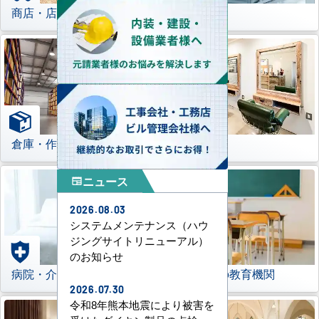
商店・店舗
工場
倉庫・作業場
理美容室
ニュース
newspaper
2026.08.03
システムメンテナンス（ハウ
ジングサイトリニューアル）
のお知らせ
病院・介護施設
学校などの教育機関
2026.07.30
令和8年熊本地震により被害を