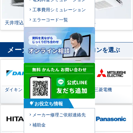
工事費用シミュレーション
エラーコード一覧
天井埋込ダクト形
天吊自在形
メーカー
から業務用エアコンを選ぶ
ダイキン
日本キヤリア
三菱電機
(旧:東芝キヤリア)
お役立ち情報
tips_and_updates
メーカー修理ご依頼連絡先
補助金