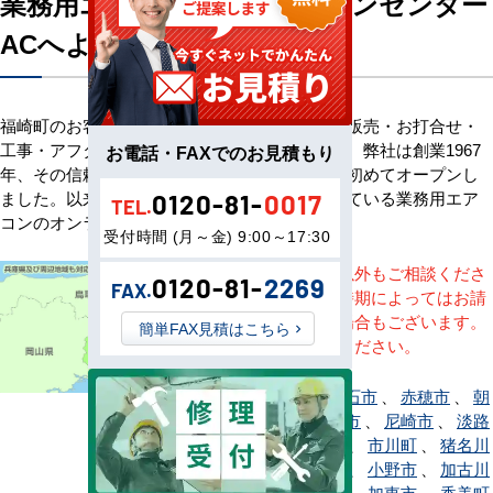
業務用エアコン専門店エアコンセンター
ACへようこそ
福崎町のお客様へ業務用エアコン・空調機器の販売・お打合せ・
工事・アフターサービスまで一貫して承ります。弊社は創業1967
お電話・FAXでのお見積もり
年、その信頼を基に空調のネット販売を日本で初めてオープンし
ました。以来、皆様にご信頼・ご愛顧いただいている業務用エア
0120-81-
0017
TEL.
コンのオンラインショップです。
受付時間 (月～金) 9:00～17:30
※記載地域以外もご相談くださ
0120-81-
2269
FAX.
い。地域・時期によってはお請
けできない場合もございます。
簡単FAX見積はこちら
直接ご相談ください。
相生市
、
明石市
、
赤穂市
、
朝
来市
、
芦屋市
、
尼崎市
、
淡路
市
、
伊丹市
、
市川町
、
猪名川
町
、
稲美町
、
小野市
、
加古川
市
、
加西市
、
加東市
、
香美町