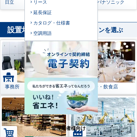
日立
三菱重工
パナソニック
リース
延長保証
カタログ・仕様書
設置場所
から業務用エアコンを選ぶ
空調用語
事務所
レストラン・飲食店
元請・管理業者様向け