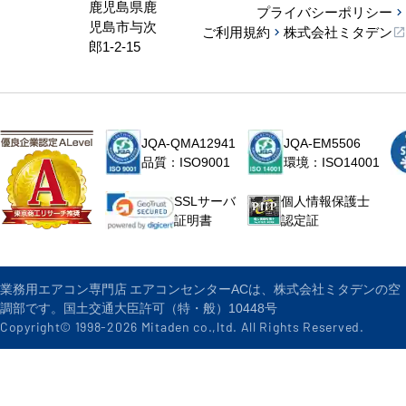
鹿児島県鹿
プライバシーポリシー
児島市与次
ご利用規約
株式会社ミタデン
郎1-2-15
JQA-QMA12941
JQA-EM5506
品質：ISO9001
環境：ISO14001
個人情報保護士
SSLサーバ
認定証
証明書
業務用エアコン専門店 エアコンセンターACは、株式会社ミタデンの空
調部です。国土交通大臣許可（特・般）10448号
Copyright© 1998-
2026
Mitaden co.,ltd. All Rights Reserved.