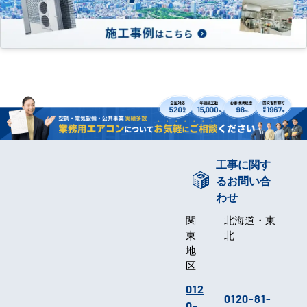
工事に関す
るお問い合
わせ
関
北海道・東
東
北
地
区
012
0120-81-
0-