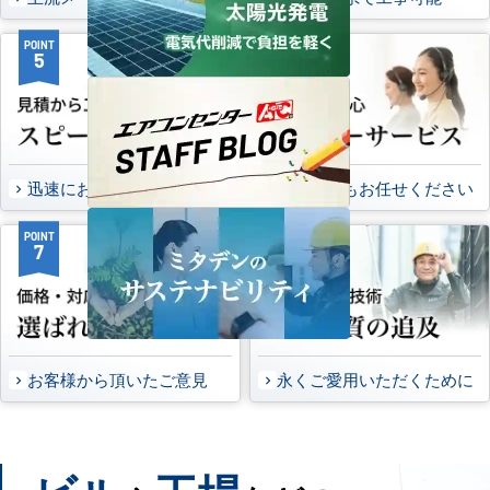
POINT
POINT
5
6
迅速にお届け出来る理由
万一の時もお任せください
POINT
POINT
7
8
お客様から頂いたご意見
永くご愛用いただくために