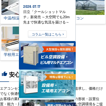
2026.07.17
日立「クールショットマル
チ」新発売 ～大空間でも20m
中温/恒温用エアコン
農業用エアコン
先まで快適な気流を届ける～
コラム一覧はこちら
学校用エアコン
安心の8つのポイント
thumb_up
エアコンセンターACは、「格安＋α」の価値を追求し、価格だけ
でなく快適性と機能性にもこだわっています。
お客様の業種や施設の形態に合わせて、室内機の形状・設置位
置・能力・風向きなどを総合的に検討し、最適な空調環境をご提