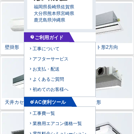
福岡県
長崎県
佐賀県
大分県
熊本県
宮崎県
鹿児島県
沖縄県
ご利用ガイド
contact_support
壁掛形
天井カセット形
2方向
工事について
アフターサービス
お支払・配送
よくあるご質問
初めてのお客様へ
天井カセット形
1方向
ビルトイン形
AC便利ツール
settings_suggest
工事費一覧
業務用エアコン価格一覧
電気料金シミュレーション