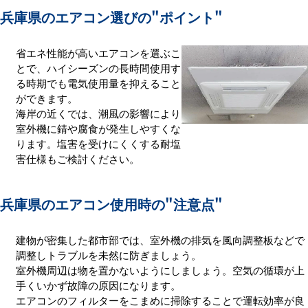
兵庫県のエアコン選びの
"ポイント"
省エネ性能が高いエアコンを選ぶこ
とで、ハイシーズンの長時間使用す
る時期でも電気使用量を抑えること
ができます。
海岸の近くでは、潮風の影響により
室外機に錆や腐食が発生しやすくな
ります。塩害を受けにくくする耐塩
害仕様もご検討ください。
兵庫県のエアコン使用時の
"注意点"
建物が密集した都市部では、室外機の排気を風向調整板などで
調整しトラブルを未然に防ぎましょう。
室外機周辺は物を置かないようにしましょう。空気の循環が上
手くいかず故障の原因になります。
エアコンのフィルターをこまめに掃除することで運転効率が良