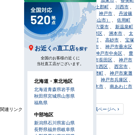
、
神河町
、
上郡町
、
川西市
、
神戸市北区
、
神戸市
、
丹波篠
山市（旧・篠山市）
、
佐用町
、
三田市
、
宍粟市
、
新温泉町
、
神戸市須磨区
、
洲本市
、
太
子町
、
多可町
、
高砂市
、
宝塚
市
、
たつの市
、
神戸市垂水区
お近く
直工店
の
を探す
、
丹波市
、
神戸市中央区
、
豊
全国のお客様の近くに
岡市
、
神戸市長田区
、
神戸市
当社直工店がございます。
灘区
、
神戸市西区
、
西宮市
、
西脇市
、
播磨町
、
神戸市東灘
区
、
姫路市
、
神戸市兵庫区
、
北海道・東北地区
福崎町
、
三木市
、
南あわじ市
北海道
青森県
岩手県
、
養父市
秋田県
宮城県
山形県
福島県
関連リンク：
TOPページヘ
兵庫県全域ページヘ
中部地区
兵庫県直工店所在地
新潟県
石川県
富山県
長野県
福井県
岐阜県