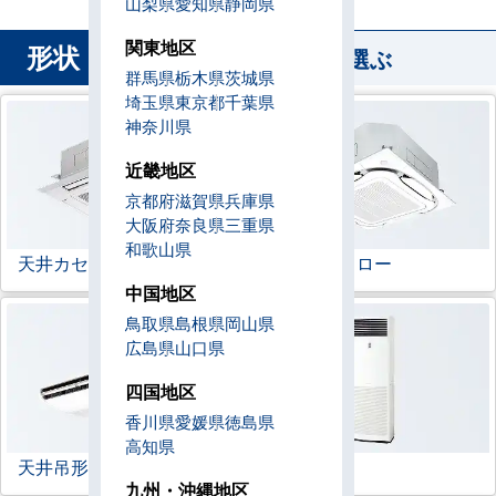
山梨県
愛知県
静岡県
関東地区
形状
から業務用エアコンを選ぶ
群馬県
栃木県
茨城県
埼玉県
東京都
千葉県
神奈川県
近畿地区
京都府
滋賀県
兵庫県
大阪府
奈良県
三重県
和歌山県
天井カセット形
4方向
ラウンドフロー
中国地区
鳥取県
島根県
岡山県
広島県
山口県
四国地区
香川県
愛媛県
徳島県
高知県
天井吊形
床置形
九州・沖縄地区