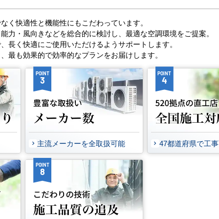
でなく快適性と機能性にもこだわっています。
・能力・風向きなどを総合的に検討し、最適な空調環境をご提案。
で、長く快適にご使用いただけるようサポートします。
し、最も効果的で効率的なプランをお届けします。
POINT
POINT
3
4
主流メーカーを全取扱可能
47都道府県で工
POINT
8