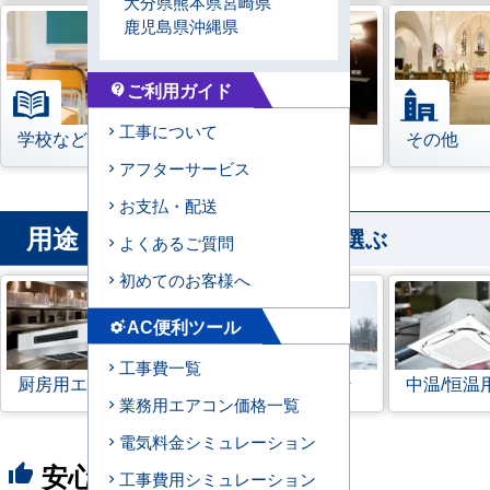
大分県
熊本県
宮崎県
鹿児島県
沖縄県
ご利用ガイド
contact_support
工事について
学校などの教育機関
宿泊施設
その他
アフターサービス
お支払・配送
用途
から業務用エアコンを選ぶ
よくあるご質問
初めてのお客様へ
AC便利ツール
settings_suggest
工事費一覧
厨房用エアコン
寒冷地用エアコン
中温/恒温
業務用エアコン価格一覧
電気料金シミュレーション
安心の8つのポイント
thumb_up
工事費用シミュレーション