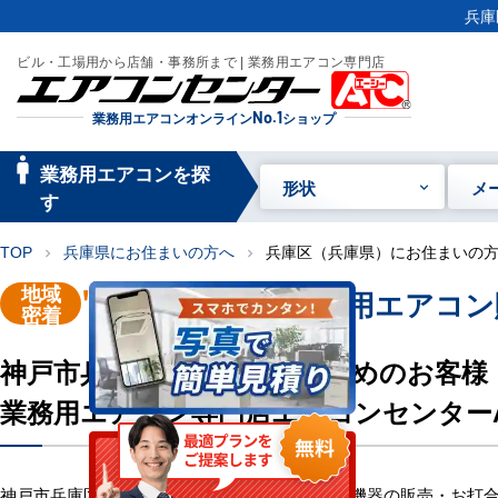
兵庫
ビル・工場用から店舗・事務所まで | 業務用エアコン専門店
業務用エアコンオンライン
No.1
ショップ
manage_searc
業務用エアコンを探
形状
メ
h
す
TOP
兵庫県にお住まいの方へ
兵庫区（兵庫県）にお住まいの
chevron_right
chevron_right
地域
"神戸市兵庫区"
業務用エアコン
密着
神戸市兵庫区にお住い・お勤めのお客様
業務用エアコン専門店エアコンセンター
神戸市兵庫区のお客様へ業務用エアコン・空調機器の販売・お打合