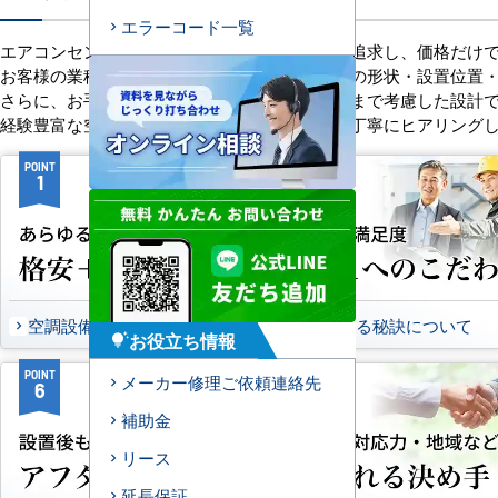
エラーコード一覧
エアコンセンターACは、「格安＋α」の価値を追求し、価格だけ
お客様の業種や施設の形態に合わせて、室内機の形状・設置位置
さらに、お手入れのしやすさやメンテナンス性まで考慮した設計
経験豊富な空調技術者が現場の状況やご要望を丁寧にヒアリング
POINT
POINT
1
2
空調設備のご提案について
選ばれる秘訣について
お役立ち情報
tips_and_updates
POINT
POINT
メーカー修理ご依頼連絡先
6
7
補助金
リース
延長保証