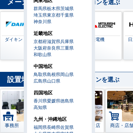
メーカー
関東地区
から業務用エアコンを選ぶ
群馬県
栃木県
茨城県
埼玉県
東京都
千葉県
神奈川県
近畿地区
ダイキン
日本キヤリア
三菱電機
日
京都府
滋賀県
兵庫県
(旧:東芝キヤリ
大阪府
奈良県
三重県
ア)
和歌山県
中国地区
鳥取県
島根県
岡山県
設置場所
から業務用エアコンを選ぶ
広島県
山口県
四国地区
香川県
愛媛県
徳島県
高知県
九州・沖縄地区
事務所
レストラン・飲食店
商店・店
福岡県
長崎県
佐賀県