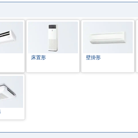
床置形
壁掛形
形