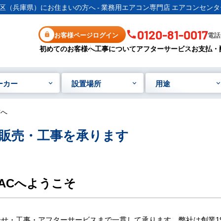
区（兵庫県）にお住まいの方へ - 業務用エアコン専門店 エアコンセンタ
0120-81-0017
お客様ページログイン
電話受
初めてのお客様へ
工事について
アフターサービス
お支払・
ーカー
設置場所
用途
方へ
販売・工事を承ります
ACへようこそ
せ・工事・アフターサービスまで一貫して承ります。弊社は創業19