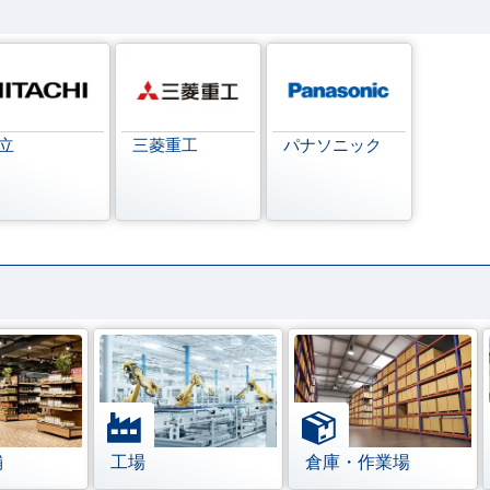
立
三菱重工
パナソニック
舗
工場
倉庫・作業場