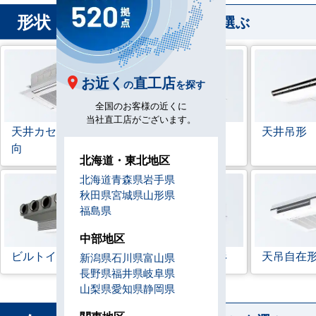
形状
から業務用エアコンを選ぶ
お近く
直工店
の
を探す
全国のお客様の近くに
当社直工店がございます。
天井カセット形
4方
ラウンドフロー
天井吊形
向
北海道・東北地区
北海道
青森県
岩手県
秋田県
宮城県
山形県
福島県
中部地区
ビルトイン形
天井埋込ダクト形
天吊自在
新潟県
石川県
富山県
長野県
福井県
岐阜県
山梨県
愛知県
静岡県