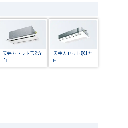
天井カセット形
2方
天井カセット形
1方
向
向