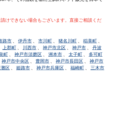
お請けできない場合もございます。直接ご相談くだ
淡路市
、
伊丹市
、
市川町
、
猪名川町
、
稲美町
、
、
上郡町
、
川西市
、
神戸市北区
、
神戸市
、
丹波
泉町
、
神戸市須磨区
、
洲本市
、
太子町
、
多可町
、
神戸市中央区
、
豊岡市
、
神戸市長田区
、
神戸市
東灘区
、
姫路市
、
神戸市兵庫区
、
福崎町
、
三木市