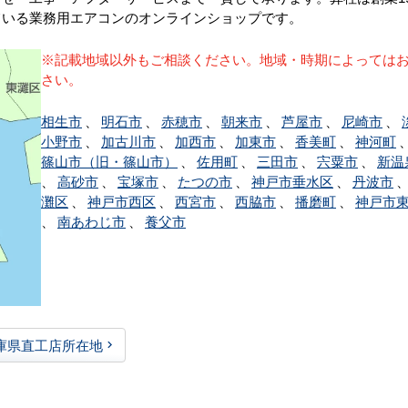
ている業務用エアコンのオンラインショップです。
※記載地域以外もご相談ください。地域・時期によっては
さい。
相生市
、
明石市
、
赤穂市
、
朝来市
、
芦屋市
、
尼崎市
、
小野市
、
加古川市
、
加西市
、
加東市
、
香美町
、
神河町
篠山市（旧・篠山市）
、
佐用町
、
三田市
、
宍粟市
、
新温
、
高砂市
、
宝塚市
、
たつの市
、
神戸市垂水区
、
丹波市
灘区
、
神戸市西区
、
西宮市
、
西脇市
、
播磨町
、
神戸市
、
南あわじ市
、
養父市
庫県直工店所在地