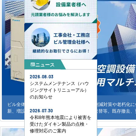
ニュース
newspaper
2026.08.03
システムメンテナンス（ハウ
ジングサイトリニューアル）
のお知らせ
ビル全体のシステム空調の新規導入、CO2削減対策や老朽化
新、増設。水冷式、ガスエアコンの更新、取替等。既存撤去、
2026.07.30
令和8年熊本地震により被害を
受けたダイキン製品の点検・
修理対応のご案内