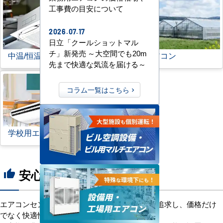
工事費の目安について
2026.07.17
日立「クールショットマル
チ」新発売 ～大空間でも20m
中温/恒温用エアコン
農業用エアコン
先まで快適な気流を届ける～
コラム一覧はこちら
学校用エアコン
安心の8つのポイント
thumb_up
エアコンセンターACは、「格安＋α」の価値を追求し、価格だけ
でなく快適性と機能性にもこだわっています。