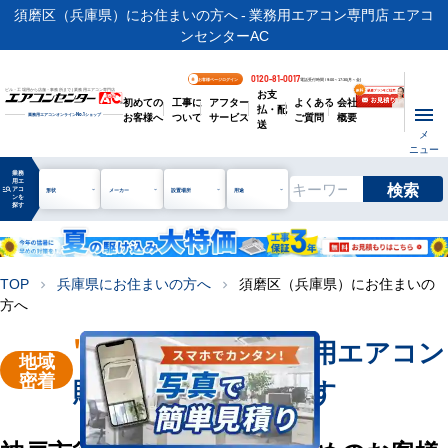
須磨区（兵庫県）にお住まいの方へ - 業務用エアコン専門店 エアコ
ンセンターAC
0120-81-0017
お客様ページログイン
電話受付時間 / 9:00～17:30(月～金)
お支
ビル・工場用から店舗・事務所まで | 業務用エアコン専門店
初めての
工事に
アフター
よくある
会社
払・配
お客様へ
ついて
サービス
ご質問
概要
業務用エアコンオンライン
No.1
ショップ
送
メ
ニュー
業務
用エ
検索
manage_search
アコ
形状
メーカー
設置場所
用途
ンを
探す
TOP
兵庫県にお住まいの方へ
須磨区（兵庫県）にお住まいの
chevron_right
chevron_right
方へ
"神戸市須磨区"
業務用エアコン
地域
密着
販売・工事を承ります