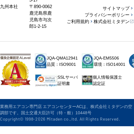
九州本社
〒890-0062
サイトマップ
鹿児島県鹿
プライバシーポリシー
児島市与次
ご利用規約
株式会社ミタデン
郎1-2-15
JQA-QMA12941
JQA-EM5506
品質：ISO9001
環境：ISO14001
個人情報保護士
SSLサーバ
認定証
証明書
業務用エアコン専門店 エアコンセンターACは、株式会社ミタデンの空
調部です。国土交通大臣許可（特・般）10448号
Copyright© 1998-
2026
Mitaden co.,ltd. All Rights Reserved.