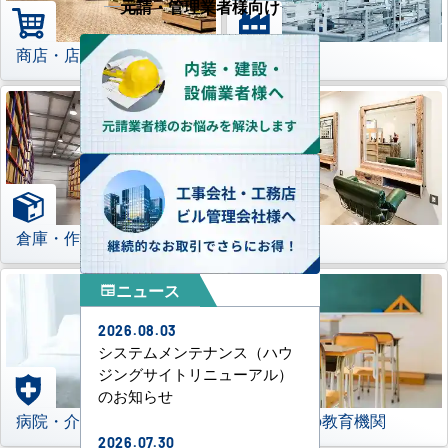
元請・管理業者様向け
商店・店舗
工場
倉庫・作業場
理美容室
ニュース
newspaper
2026.08.03
システムメンテナンス（ハウ
ジングサイトリニューアル）
のお知らせ
病院・介護施設
学校などの教育機関
2026.07.30