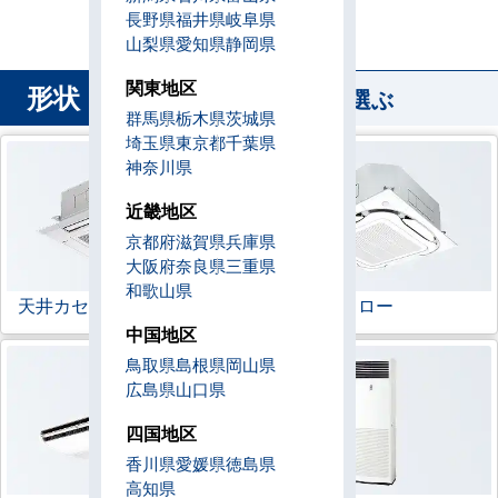
長野県
福井県
岐阜県
山梨県
愛知県
静岡県
関東地区
形状
から業務用エアコンを選ぶ
群馬県
栃木県
茨城県
埼玉県
東京都
千葉県
神奈川県
近畿地区
京都府
滋賀県
兵庫県
大阪府
奈良県
三重県
和歌山県
天井カセット形
4方向
ラウンドフロー
中国地区
鳥取県
島根県
岡山県
広島県
山口県
四国地区
香川県
愛媛県
徳島県
高知県