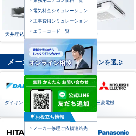
電気料金シミュレーション
工事費用シミュレーション
エラーコード一覧
天井埋込ダクト形
天吊自在形
メーカー
から業務用エアコンを選ぶ
ダイキン
日本キヤリア
三菱電機
(旧:東芝キヤリア)
お役立ち情報
tips_and_updates
メーカー修理ご依頼連絡先