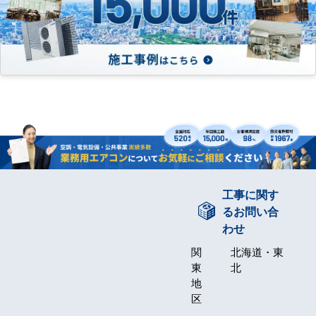
工事に関す
るお問い合
わせ
関
北海道・東
東
北
地
区