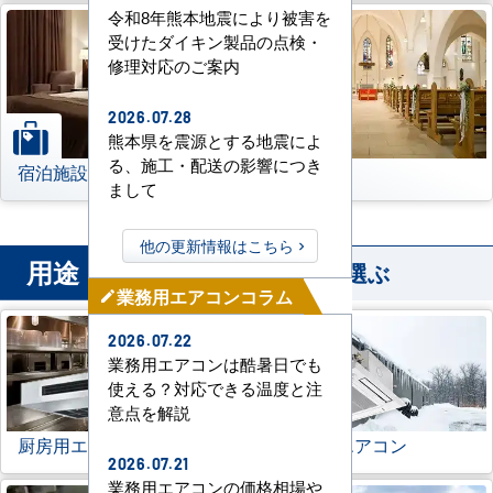
令和8年熊本地震により被害を
受けたダイキン製品の点検・
修理対応のご案内
2026.07.28
熊本県を震源とする地震によ
る、施工・配送の影響につき
宿泊施設
その他
まして
他の更新情報はこちら
用途
から業務用エアコンを選ぶ
業務用エアコンコラム
mode_edit
2026.07.22
業務用エアコンは酷暑日でも
使える？対応できる温度と注
意点を解説
厨房用エアコン
寒冷地用エアコン
2026.07.21
業務用エアコンの価格相場や