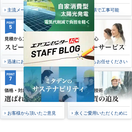
主流メーカーを全取扱可能
47都道府県で工事可能
POINT
POINT
5
6
迅速にお届け出来る理由
万一の時もお任せください
POINT
POINT
7
8
お客様から頂いたご意見
永くご愛用いただくために