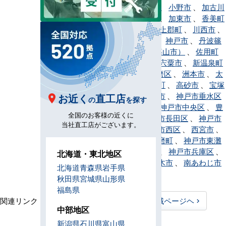
町
、
稲美町
、
小野市
、
加古川
市
、
加西市
、
加東市
、
香美町
、
神河町
、
上郡町
、
川西市
、
神戸市北区
、
神戸市
、
丹波篠
山市（旧・篠山市）
、
佐用町
、
三田市
、
宍粟市
、
新温泉町
、
神戸市須磨区
、
洲本市
、
太
子町
、
多可町
、
高砂市
、
宝塚
市
、
たつの市
、
神戸市垂水区
お近く
直工店
の
を探す
、
丹波市
、
神戸市中央区
、
豊
全国のお客様の近くに
岡市
、
神戸市長田区
、
神戸市
当社直工店がございます。
灘区
、
神戸市西区
、
西宮市
、
西脇市
、
播磨町
、
神戸市東灘
区
、
姫路市
、
神戸市兵庫区
、
北海道・東北地区
福崎町
、
三木市
、
南あわじ市
北海道
青森県
岩手県
、
養父市
秋田県
宮城県
山形県
福島県
関連リンク：
TOPページヘ
兵庫県全域ページヘ
中部地区
兵庫県直工店所在地
新潟県
石川県
富山県