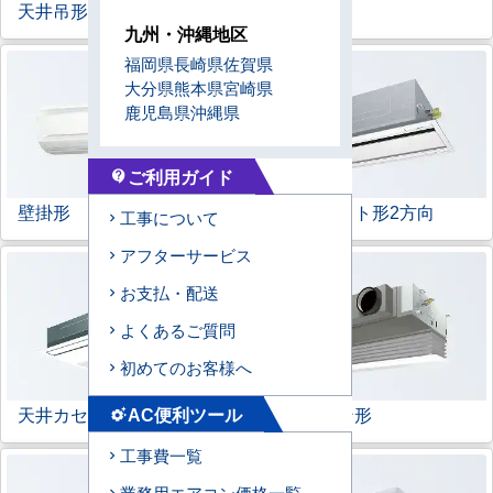
天井吊形
床置形
九州・沖縄地区
福岡県
長崎県
佐賀県
大分県
熊本県
宮崎県
鹿児島県
沖縄県
ご利用ガイド
contact_support
壁掛形
天井カセット形
2方向
工事について
アフターサービス
お支払・配送
よくあるご質問
初めてのお客様へ
天井カセット形
1方向
ビルトイン形
AC便利ツール
settings_suggest
工事費一覧
業務用エアコン価格一覧