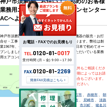
神戸市須磨区にお住い・お勤めのお客様
業務用エアコン専門店エアコンセンター
ACへようこそ
神戸市須磨区のお客様へ業務用エアコン・空調機器の販売・お打
合せ・工事・アフターサービスまで一貫して承ります。弊社は創
お電話・FAXでのお見積もり
業1967年、その信頼を基に空調のネット販売を日本で初めてオー
プンしました。以来、皆様にご信頼・ご愛顧いただいている業務
0120-81-
0017
TEL.
用エアコンのオンラインショップです。
受付時間 (月～金) 9:00～17:30
※記載地域以外もご相談くださ
0120-81-
2269
FAX.
い。地域・時期によってはお請
けできない場合もございます。
簡単FAX見積はこちら
直接ご相談ください。
相生市
、
明石市
、
赤穂市
、
朝
来市
、
芦屋市
、
尼崎市
、
淡路
市
、
伊丹市
、
市川町
、
猪名川