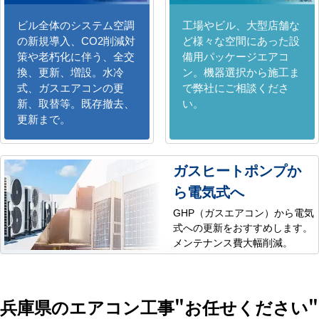
ビル全体のシステム空調
工場やビル、大型店舗な
の新規導入、CO2削減対
ど様々な空間にあった設
策や老朽化に伴う、全交
備用パッケージエアコ
換、更新、増設。水冷
ン。機器選択から施工ま
式、ガスエアコンの更
で弊社にご相談くださ
新、取替等。既存撤去、
い。
更新まで。
ガスヒートポンプか
ら電気式へ
GHP（ガスエアコン）から電気
式への更新をおすすめします。
メンテナンス費大幅削減。
兵庫県のエアコン工事
"お任せください"