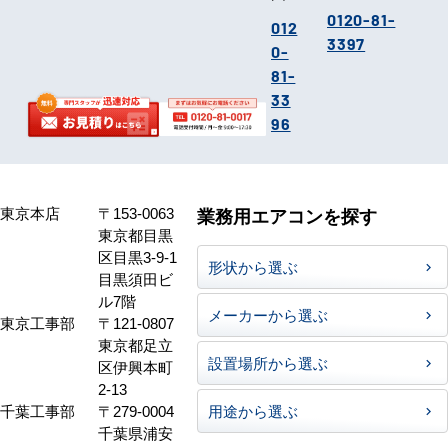
0120-81-
012
3397
0-
81-
33
96
東京本店
〒153-0063
業務用エアコンを探す
東京都目黒
区目黒3-9-1
形状から選ぶ
目黒須田ビ
ル7階
メーカーから選ぶ
東京工事部
〒121-0807
東京都足立
設置場所から選ぶ
区伊興本町
2-13
千葉工事部
〒279-0004
用途から選ぶ
千葉県浦安