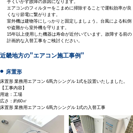
手くいかず故障の原因になります。
エアコンのフィルターをこまめに掃除することで運転効率が良
くなり節電に繋がります。
室外機は建物等にしっかりと固定しましょう。台風による転倒
や盗難から室外機を守ります。
15年以上使用した機器は寿命が近付いています。故障する前の
計画的な入替工事をご検討ください。
近畿地方の
"エアコン施工事例"
床置形
床置形 業務用エアコン 6馬力シングル 1式を設置いたしました。
【工事内容】
用途：工場
広さ：約60㎡
床置形 業務用エアコン 6馬力シングル 1式の入替工事