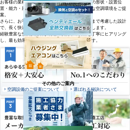
お客様の業種や施設の形態に合わせて、室内機の形状・設置位
置・能力・風向きなどを総合的に検討し、最適な空調環境をご提
案。
さらに、お手入れのしやすさやメンテナンス性まで考慮した設計
で、長く快適にご使用いただけるようサポートします。
経験豊富な空調技術者が現場の状況やご要望を丁寧にヒアリング
し、最も効果的で効率的なプランをお届けします。
POINT
POINT
1
2
その他のご案内
空調設備のご提案について
選ばれる秘訣について
POINT
POINT
3
4