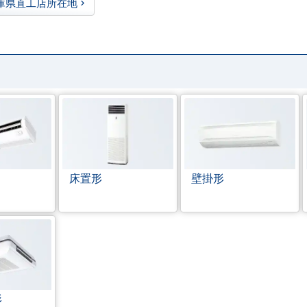
庫県直工店所在地
床置形
壁掛形
形