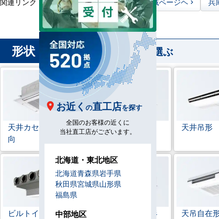
関連リンク：
TOPページヘ
兵庫県全域ページヘ
兵
形状
から業務用エアコンを選ぶ
お近く
直工店
の
を探す
全国のお客様の近くに
天井カセット形
4方
ラウンドフロー
天井吊形
当社直工店がございます。
向
北海道・東北地区
北海道
青森県
岩手県
秋田県
宮城県
山形県
福島県
ビルトイン形
天井埋込ダクト形
天吊自在
中部地区