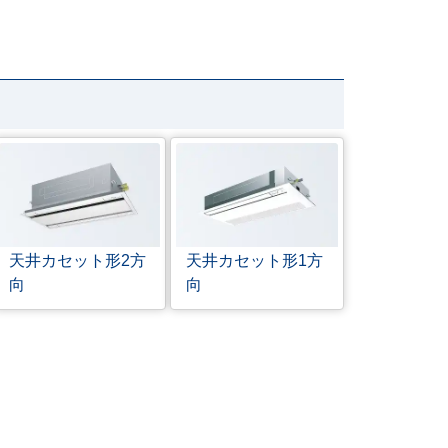
天井カセット形
2方
天井カセット形
1方
向
向