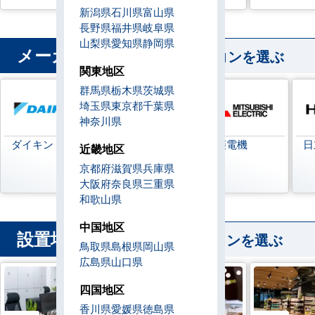
新潟県
石川県
富山県
長野県
福井県
岐阜県
山梨県
愛知県
静岡県
メーカー
から業務用エアコンを選ぶ
関東地区
群馬県
栃木県
茨城県
埼玉県
東京都
千葉県
神奈川県
ダイキン
日本キヤリア
三菱電機
日
近畿地区
(旧:東芝キヤリ
京都府
滋賀県
兵庫県
ア)
大阪府
奈良県
三重県
和歌山県
中国地区
設置場所
から業務用エアコンを選ぶ
鳥取県
島根県
岡山県
広島県
山口県
四国地区
香川県
愛媛県
徳島県