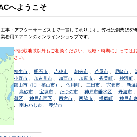
ACへようこそ
工事・アフターサービスまで一貫して承ります。弊社は創業1967
る業務用エアコンのオンラインショップです。
※記載地域以外もご相談ください。地域・時期によっては
さい。
相生市
、
明石市
、
赤穂市
、
朝来市
、
芦屋市
、
尼崎市
、
小野市
、
加古川市
、
加西市
、
加東市
、
香美町
、
神河町
篠山市（旧・篠山市）
、
佐用町
、
三田市
、
宍粟市
、
新温
、
高砂市
、
宝塚市
、
たつの市
、
神戸市垂水区
、
丹波市
灘区
、
神戸市西区
、
西宮市
、
西脇市
、
播磨町
、
神戸市
、
南あわじ市
、
養父市