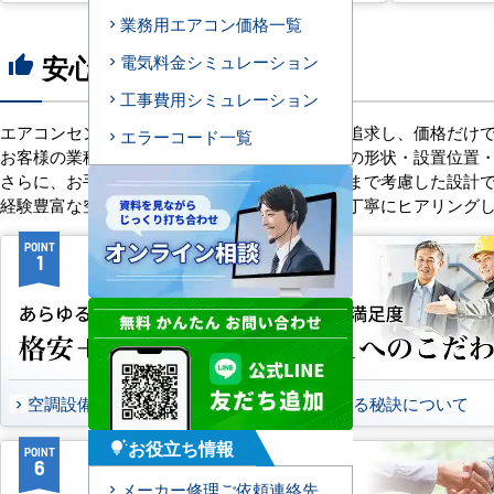
業務用エアコン価格一覧
安心の8つのポイント
電気料金シミュレーション
thumb_up
工事費用シミュレーション
エアコンセンターACは、「格安＋α」の価値を追求し、価格だけ
エラーコード一覧
お客様の業種や施設の形態に合わせて、室内機の形状・設置位置
さらに、お手入れのしやすさやメンテナンス性まで考慮した設計
経験豊富な空調技術者が現場の状況やご要望を丁寧にヒアリング
POINT
POINT
1
2
空調設備のご提案について
選ばれる秘訣について
お役立ち情報
tips_and_updates
POINT
POINT
6
7
メーカー修理ご依頼連絡先