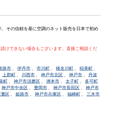
年、その信頼を基に空調のネット販売を日本で初め
お請けできない場合もございます。直接ご相談くだ
淡路市
、
伊丹市
、
市川町
、
猪名川町
、
稲美町
、
、
上郡町
、
川西市
、
神戸市北区
、
神戸市
、
丹波
泉町
、
神戸市須磨区
、
洲本市
、
太子町
、
多可町
、
神戸市中央区
、
豊岡市
、
神戸市長田区
、
神戸市
東灘区
、
姫路市
、
神戸市兵庫区
、
福崎町
、
三木市