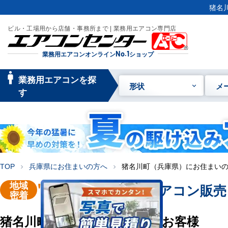
猪名
ビル・工場用から店舗・事務所まで | 業務用エアコン専門店
業務用エアコンオンライン
No.1
ショップ
manage_searc
業務用エアコンを探
形状
メ
h
す
TOP
兵庫県にお住まいの方へ
猪名川町（兵庫県）にお住まい
chevron_right
chevron_right
地域
"猪名川町"
業務用エアコン販売
密着
猪名川町にお住い・お勤めのお客様