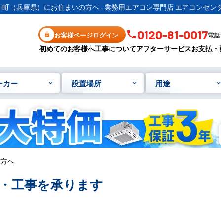
川町（兵庫県）にお住まいの方へ - 業務用エアコン専門店 エアコンセンタ
0120-81-0017
お客様ページログイン
電話受
初めてのお客様へ
工事について
アフターサービス
お支払・
ーカー
設置場所
用途
の方へ
・工事を承ります