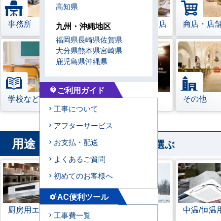
高知県
事務所
レストラン・飲食店
商店・店
九州・沖縄地区
福岡県
長崎県
佐賀県
大分県
熊本県
宮崎県
鹿児島県
沖縄県
ご利用ガイド
contact_support
学校などの教育機関
宿泊施設
その他
工事について
アフターサービス
用途
から業務用エアコンを選ぶ
お支払・配送
よくあるご質問
初めてのお客様へ
AC便利ツール
settings_suggest
厨房用エアコン
寒冷地用エアコン
中温/恒温
工事費一覧