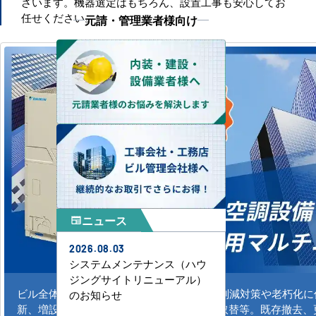
ざいます。機器選定はもちろん、設置工事も安心してお
任せください。
元請・管理業者様向け
ニュース
newspaper
2026.08.03
システムメンテナンス（ハウ
ジングサイトリニューアル）
ビル全体のシステム空調の新規導入、CO2削減対策や老朽化
のお知らせ
新、増設。水冷式、ガスエアコンの更新、取替等。既存撤去、