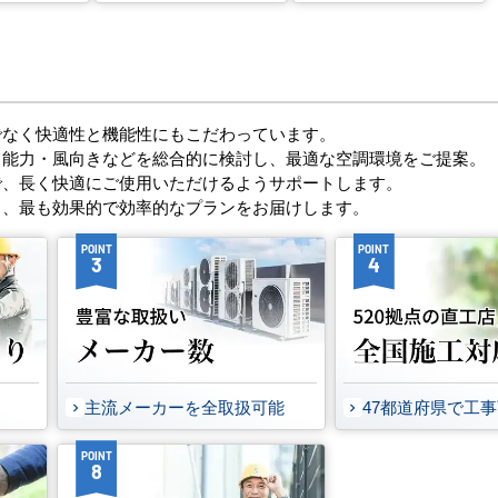
でなく快適性と機能性にもこだわっています。
・能力・風向きなどを総合的に検討し、最適な空調環境をご提案。
で、長く快適にご使用いただけるようサポートします。
し、最も効果的で効率的なプランをお届けします。
POINT
POINT
3
4
主流メーカーを全取扱可能
47都道府県で工
POINT
8