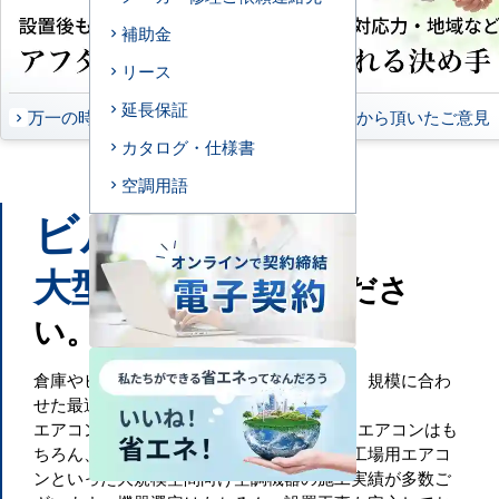
補助金
リース
延長保証
万一の時もお任せください
お客様から頂いたご意見
カタログ・仕様書
空調用語
ビル
工場
や
などの
大型施設
もお任せくださ
い。
倉庫やビル・工場といった大規模空間には、規模に合わ
せた最適な空調設備が必要です。
エアコンセンターACでは、一般的な業務用エアコンはも
ちろん、ビル用マルチエアコンや設備用・工場用エアコ
ンといった大規模空間向け空調機器の施工実績が多数ご