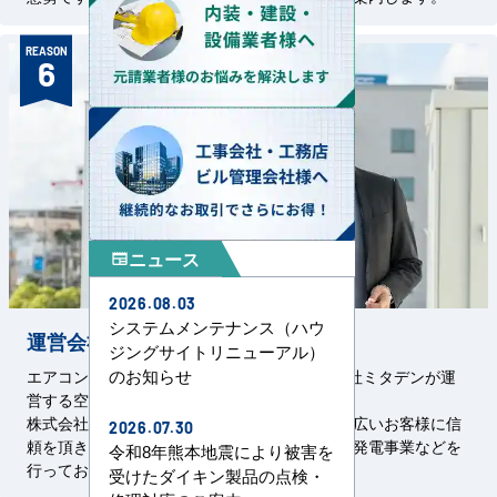
REASON
6
ニュース
newspaper
2026.08.03
システムメンテナンス（ハウ
運営会社の信頼と実績
ジングサイトリニューアル）
のお知らせ
エアコンセンターACは、1967年創設の株式会社ミタデンが運
営する空調事業サービスです。
株式会社ミタデンは、官公庁をはじめとした幅広いお客様に信
2026.07.30
頼を頂き、空調・管設備工事、電気設備工事、発電事業などを
令和8年熊本地震により被害を
行っております。
受けたダイキン製品の点検・