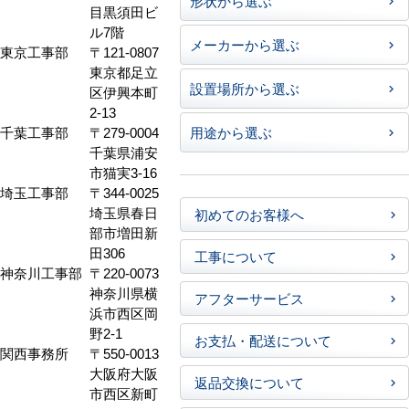
形状から選ぶ
目黒須田ビ
ル7階
メーカーから選ぶ
東京工事部
〒121-0807
東京都足立
設置場所から選ぶ
区伊興本町
2-13
千葉工事部
〒279-0004
用途から選ぶ
千葉県浦安
市猫実3-16
埼玉工事部
〒344-0025
埼玉県春日
初めてのお客様へ
部市増田新
田306
工事について
神奈川工事部
〒220-0073
神奈川県横
アフターサービス
浜市西区岡
野2-1
お支払・配送について
関西事務所
〒550-0013
大阪府大阪
返品交換について
市西区新町