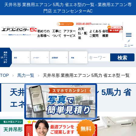
天井吊形 業務用エアコン 5馬力 省エネ型の一覧 - 業務用エアコン専
門店 エアコンセンターAC
0120-81-0017
お客様ページログイン
電話受付時間 / 9:00～17:30(月～金)
お支
ビル・工場用から店舗・事務所まで | 業務用エアコン専門店
初めての
工事に
アフター
よくある
会社
払・配
お客様へ
ついて
サービス
ご質問
概要
業務用エアコンオンライン
No.1
ショップ
送
メ
ニュー
業務
用エ
検索
manage_search
アコ
形状
メーカー
設置場所
用途
ンを
探す
TOP
馬力一覧
天井吊形 業務用エアコン 5馬力 省エネ型 一覧
chevron_right
chevron_right
天井吊形 業務用エアコン 5馬力 省
エネ 一覧