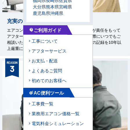
福岡県
長崎県
佐賀県
大分県
熊本県
宮崎県
鹿児島県
沖縄県
充実のアフターサービス
ご利用ガイド
エアコンセンターAC、メーカー、直工店の3者が責任をもって
contact_support
アフターサービスを対応いたします。お困りの際にいつでもご
工事について
相談いただけるよう、設置した機器・工事状況の記録を10年以
上厳重に保管しております。
アフターサービス
お支払・配送
REASON
3
よくあるご質問
初めてのお客様へ
AC便利ツール
settings_suggest
工事費一覧
業務用エアコン価格一覧
電気料金シミュレーション