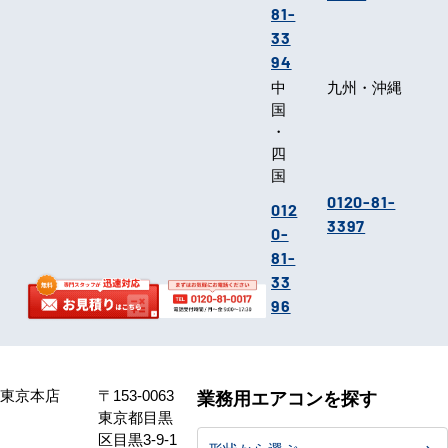
81-
33
94
中
九州・沖縄
国
・
四
国
0120-81-
012
3397
0-
81-
33
96
東京本店
〒153-0063
業務用エアコンを探す
東京都目黒
区目黒3-9-1