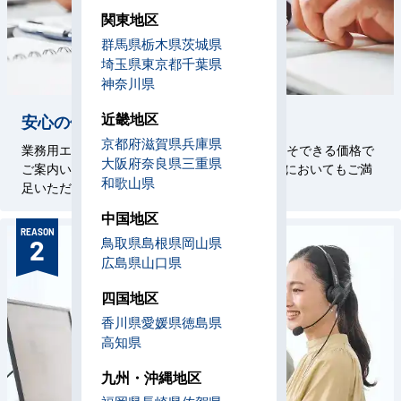
関東地区
群馬県
栃木県
茨城県
埼玉県
東京都
千葉県
神奈川県
近畿地区
安心の価格設定
京都府
滋賀県
兵庫県
業務用エアコン専門店を58年続けているからこそできる価格で
大阪府
奈良県
三重県
ご案内いたします。施工技術はもちろん、価格においてもご満
和歌山県
足いただけるサービスをお約束いたします。
中国地区
REASON
鳥取県
島根県
岡山県
2
広島県
山口県
四国地区
香川県
愛媛県
徳島県
高知県
九州・沖縄地区