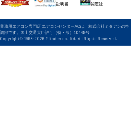
認定証
証明書
業務用エアコン専門店 エアコンセンターACは、株式会社ミタデンの空
調部です。国土交通大臣許可（特・般）10448号
Copyright© 1998-
2026
Mitaden co.,ltd. All Rights Reserved.