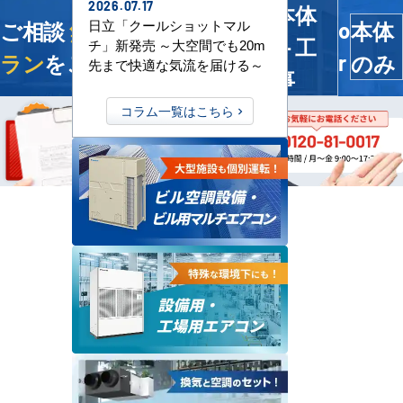
2026.07.17
本体
ご相談
無料
！今すぐ
最適プ
本体
日立「クールショットマル
o
＋工
チ」新発売 ～大空間でも20m
ラン
をご提案します
のみ
r
先まで快適な気流を届ける～
事
コラム一覧はこちら