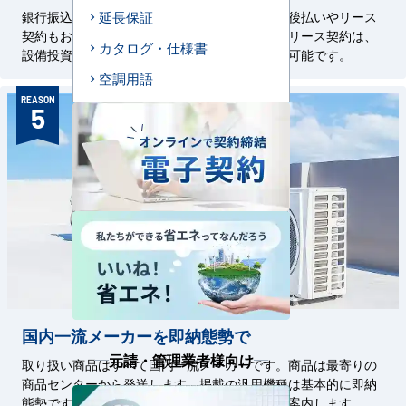
延長保証
銀行振込、クレジットカード払いはもちろん、後払いやリース
契約もお選びいただけます。初期費用が無料のリース契約は、
カタログ・仕様書
設備投資のご負担を軽減し分割でのお支払いが可能です。
空調用語
REASON
5
国内一流メーカーを即納態勢で
元請・管理業者様向け
取り扱い商品はすべて国内一流メーカーです。商品は最寄りの
商品センターから発送します。掲載の汎用機種は基本的に即納
態勢です。特殊機器については都度、納期をご案内します。