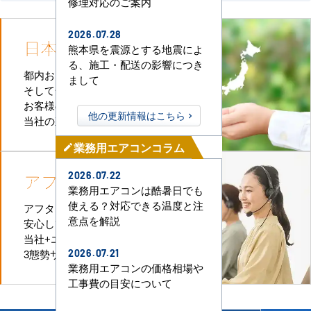
修理対応のご案内
2026.07.28
日本全国
施工対応
熊本県を震源とする地震によ
る、施工・配送の影響につき
都内および首都圏全域
まして
そして全国津々浦々
お客様のお近くに
他の更新情報はこちら
当社の直工店がございます
業務用エアコンコラム
mode_edit
アフターケア
も万全
2026.07.22
業務用エアコンは酷暑日でも
使える？対応できる温度と注
アフターケアも迅速に対応、
意点を解説
安心してお任せいただけます。
当社+エアコンメーカー+直工店の
3態勢サポートなのでお任せください
2026.07.21
業務用エアコンの価格相場や
工事費の目安について