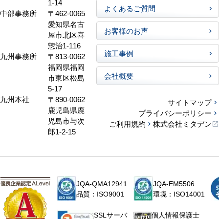
1-14
よくあるご質問
中部事務所
〒462-0065
愛知県名古
お客様のお声
屋市北区喜
惣治1-116
施工事例
九州事務所
〒813-0062
福岡県福岡
会社概要
市東区松島
5-17
九州本社
〒890-0062
サイトマップ
鹿児島県鹿
プライバシーポリシー
児島市与次
ご利用規約
株式会社ミタデン
郎1-2-15
JQA-QMA12941
JQA-EM5506
品質：ISO9001
環境：ISO14001
個人情報保護士
SSLサーバ