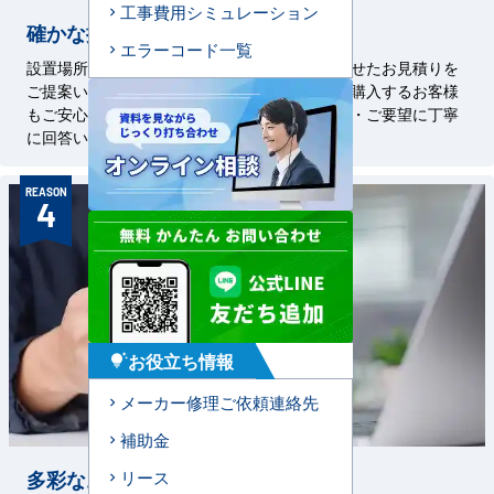
工事費用シミュレーション
確かな提案力
エラーコード一覧
設置場所に合わせた工事方法や、ご予算に合わせたお見積りを
ご提案いたします。初めて業務用エアコンをご購入するお客様
もご安心ください。経験豊富な担当者がご質問・ご要望に丁寧
に回答いたします。
REASON
4
お役立ち情報
tips_and_updates
メーカー修理ご依頼連絡先
補助金
多彩なお支払い方法
リース