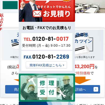
%
以
馬
上
力
O
F
お電話・FAXでのお見積もり
F
天井吊形
天井吊形
0120-81-
0017
TEL.
5馬力 シングル
5馬力 ツイン
受付時間 (月～金) 9:00～17:30
0120-81-
2269
FAX.
※能力により形が異なります
※能力により形が異なります
302,500円
343,200円
簡単FAX見積はこちら
(税込)
を
(税込)
を
さらに
特別価格
で
さらに
特別価格
で
商品詳細へ
商品詳細へ