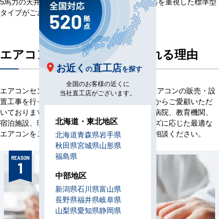
5馬力の天井吊形エアコンは、この他により価格を重視した標準型
タイプがございます。
エアコンセンターACが選ばれる理由
お近く
直工店
の
を探す
全国のお客様の近くに
エアコンセンターACは、創業当初より業務用エアコンの販売・設
当社直工店がございます。
置工事を行っており、これまでに多くのお客様からご愛顧いただ
いております。オフィス、店舗、ビル、工場、病院、教育機関、
北海道・東北地区
宿泊施設、理美容室など、お客様の業域やニーズに応じた最適な
エアコンをご提案いたします。ぜひお気軽にご相談ください。
北海道
青森県
岩手県
秋田県
宮城県
山形県
福島県
REASON
1
中部地区
新潟県
石川県
富山県
長野県
福井県
岐阜県
山梨県
愛知県
静岡県