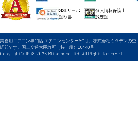
個人情報保護士
SSLサーバ
認定証
証明書
業務用エアコン専門店 エアコンセンターACは、株式会社ミタデンの空
調部です。国土交通大臣許可（特・般）10448号
Copyright© 1998-
2026
Mitaden co.,ltd. All Rights Reserved.