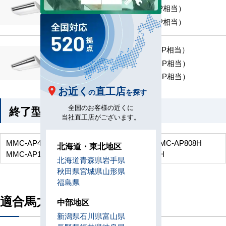
MMC-UP801H （3.0 HP相当）
MMC-UP901H （3.2 HP相当）
MMC-UP1121H （4.0 HP相当）
MMC-UP1401H （5.0 HP相当）
MMC-UP1601H （6.0 HP相当）
お近く
直工店
の
を探す
終了型番
全国のお客様の近くに
当社直工店がございます。
MMC-AP458H
MMC-AP568H
MMC-AP718H
MMC-AP808H
北海道・東北地区
MMC-AP1128H
MMC-AP1408H
MMC-AP1608H
北海道
青森県
岩手県
秋田県
宮城県
山形県
福島県
適合馬力
中部地区
新潟県
石川県
富山県