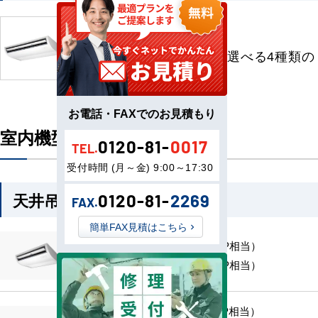
天井吊形
場所とにおいに応じて選べる4種類の
フィルターを準備。
お電話・FAXでのお見積もり
室内機型番一覧
0120-81-
0017
TEL.
受付時間 (月～金) 9:00～17:30
天井吊形
0120-81-
2269
FAX.
簡単FAX見積はこちら
MMC-UP451H （1.7 HP相当）
MMC-UP561H （2.0 HP相当）
MMC-UP711H （2.5 HP相当）