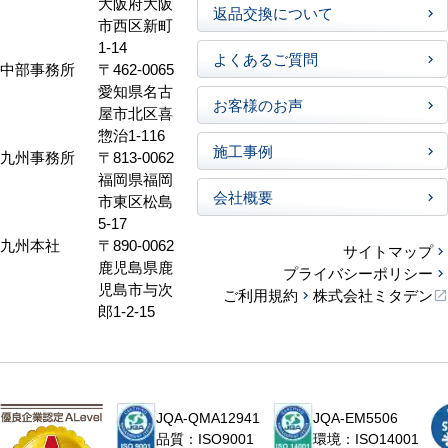
大阪府大阪
返品交換について
市西区新町
1-14
よくあるご質問
中部事務所
〒462-0065
愛知県名古
お客様のお声
屋市北区喜
惣治1-116
施工事例
九州事務所
〒813-0062
福岡県福岡
会社概要
市東区松島
5-17
九州本社
〒890-0062
サイトマップ
鹿児島県鹿
プライバシーポリシー
児島市与次
ご利用規約
株式会社ミタデン
郎1-2-15
JQA-QMA12941
JQA-EM5506
品質：ISO9001
環境：ISO14001