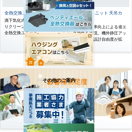
全熱交換ユニット 加湿付
全熱交換ユニット 天吊カ
セット形
滴下気化式加湿器の採用によ
りクリーンな加湿を実現した
全熱交換効率向上による省エ
全熱交換ユニット
ネ換気を実現。機外静圧アッ
プにより、設計自由度が拡
大。
その他のご案内