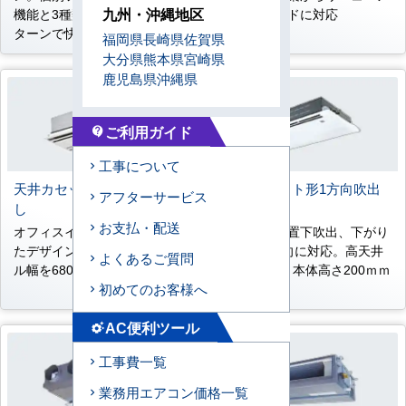
九州・沖縄地区
機能と3種類のスイングパ
ルまでワイドに対応
ターンで快適に。
福岡県
長崎県
佐賀県
大分県
熊本県
宮崎県
鹿児島県
沖縄県
ご利用ガイド
contact_support
工事について
天井カセット形2方向吹出
天井カセット形1方向吹出
アフターサービス
し
し
お支払・配送
オフィスインテリアを意識し
コーナー設置下吹出、下がり
たデザイン。全能力ともパネ
天井の2方向に対応。高天井
よくあるご質問
ル幅を680ｍｍに統一
4.2ｍ対応。本体高さ200ｍｍ
初めてのお客様へ
薄型設計。
AC便利ツール
settings_suggest
工事費一覧
業務用エアコン価格一覧