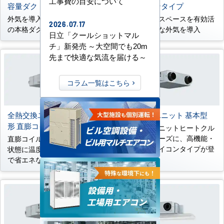
工事費の目安について
容量ダクトタイプ
ビルトインタイプ
外気を導入したい大空間向け
壁内の柱間スペースを有効活
2026.07.17
の本格ダクト設計に対応
用し、新鮮な外気を導入
日立「クールショットマル
チ」新発売 ～大空間でも20m
先まで快適な気流を届ける～
コラム一覧はこちら
全熱交換ユニット 天井埋込
全熱交換ユニット 基本型
形 直膨コイル付
全熱交換ユニットヒートクル
エアーシリーズに、高機能・
直膨コイルで室内空気に近い
高品質なマイコンタイプが登
状態に温度処理するため快適
場
で省エネな換気が可能