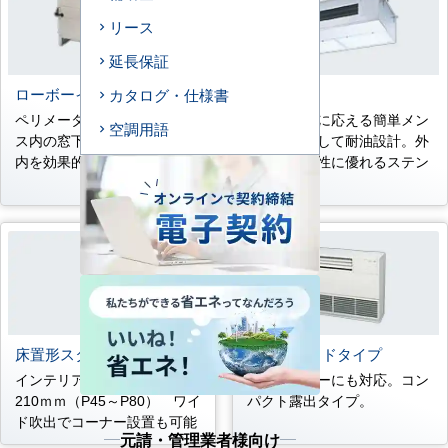
リース
延長保証
ローボーイ埋込タイプ
厨房用
カタログ・仕様書
ペリメーター空調用。オフィ
プロユースに応える簡単メン
空調用語
ス内の窓下などに設置し、室
テナンスそして耐油設計。外
内を効果的に空調。
装材は耐久性に優れるステン
レス。
床置形スタンドタイプ
床置形サイドタイプ
インテリアフィットの奥行き
ペリメーターにも対応。コン
210ｍｍ（P45～P80） ワイ
パクト露出タイプ。
ド吹出でコーナー設置も可能
元請・管理業者様向け