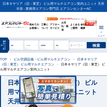
日本キヤリア（旧：東芝） ビル用マルチエアコン室内ユニット 天井
吊形 - 業務用エアコン専門店 エアコンセンターAC
0120-81-0017
お客様ページログイン
電話受付時間 / 9:00～17:30(月～金)
お支
ビル・工場用から店舗・事務所まで | 業務用エアコン専門店
初めての
工事に
アフター
よくある
会社
払・配
お客様へ
ついて
サービス
ご質問
概要
業務用エアコンオンライン
No.1
ショップ
送
メ
ニュー
業務
用エ
検索
manage_search
アコ
形状
メーカー
設置場所
用途
ンを
探す
TOP
ビル空調設備・ビル用マルチエアコン
日本キヤリア
chevron_right
chevron_right
（旧：東芝） ビル用マルチエアコン
日本キヤリア（旧：東芝） ビ
chevron_right
ル用マルチエアコン室内ユニット
日本キヤリア（旧：東芝） ビル
用マルチエアコン室内ユニット
天井吊形