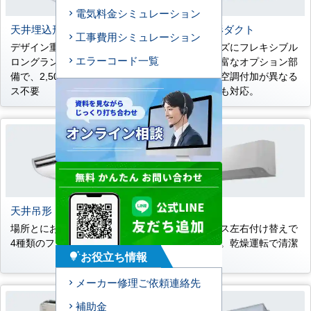
電気料金シミュレーション
天井埋込形ビルトイン
天井埋込形ダクト
工事費用シミュレーション
デザイン重視のオフィスに。
多彩なニーズにフレキシブル
エラーコード一覧
ロングランフィルター標準装
に対応。豊富なオプション部
備で、2,500時間メンテナン
品も準備。空調付加が異なる
ス不要
変形空間にも対応。
天井吊形
壁掛形
場所とにおいに応じて選べる
ドレンホース左右付け替えで
4種類のフィルターを準備。
き簡単施工。乾燥運転で清潔
お役立ち情報
熱交換器。
tips_and_updates
メーカー修理ご依頼連絡先
補助金