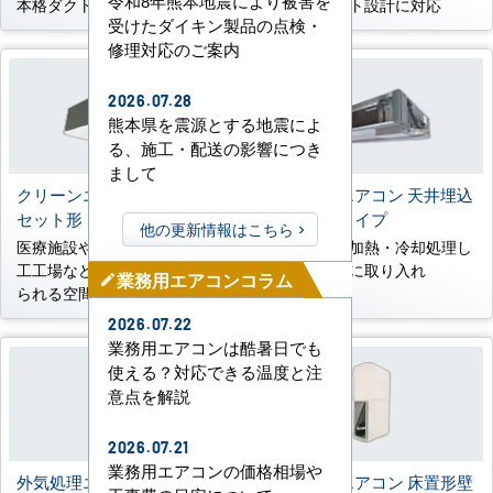
令和8年熊本地震により被害を
本格ダクト設計に対応
用し、ダクト設計に対応
受けたダイキン製品の点検・
修理対応のご案内
2026.07.28
熊本県を震源とする地震によ
る、施工・配送の影響につき
まして
クリーンエリア用天井カ
外気処理エアコン 天井埋込
セット形
形ダクトタイプ
他の更新情報はこちら
医療施設や研究施設、食品加
新鮮外気を加熱・冷却処理し
工工場などの高い空室が求め
て室内空間に取り入れ
業務用エアコンコラム
mode_edit
られる空間に
2026.07.22
業務用エアコンは酷暑日でも
使える？対応できる温度と注
意点を解説
2026.07.21
業務用エアコンの価格相場や
外気処理エアコン 床置形大
外気処理エアコン 床置形壁