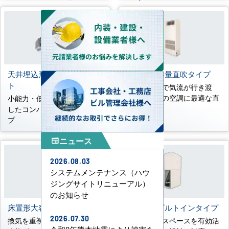
天井埋込形コンパクトダク
床置形大容量直吹タイプ
ト
約30m先まで気流が行き渡
る、大空間の空調に最適な直
小能力・低騒音ニーズに対応
吹タイプ
したコンパクトなダクトタイ
プ
ニュース
newspaper
2026.08.03
システムメンテナンス（ハウ
ジングサイトリニューアル）
のお知らせ
床置形大容量ダクトタイプ
床置形壁ビルトインタイプ
2026.07.30
換気を重視する大空間向けの
壁内の柱間スペースを有効活