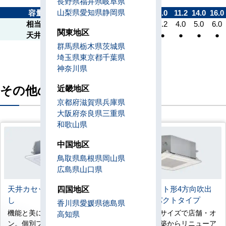
長野県
福井県
岐阜県
山梨県
愛知県
静岡県
容量kW
4.5
5.6
7.1
8.0
9.0
11.2
14.0
16.0
相当馬力
1.7
2.0
2.5
3.0
3.2
4.0
5.0
6.0
関東地区
天井吊形
●
●
●
●
●
●
●
●
群馬県
栃木県
茨城県
埼玉県
東京都
千葉県
神奈川県
その他の機種
近畿地区
京都府
滋賀県
兵庫県
大阪府
奈良県
三重県
和歌山県
中国地区
鳥取県
島根県
岡山県
広島県
山口県
四国地区
天井カセット形4方向吹出
天井カセット形4方向吹出
し
し コンパクトタイプ
香川県
愛媛県
徳島県
機能と美にこだわったデザイ
コンパクトサイズで店舗・オ
高知県
ン。個別フラップポジション
フィスの新築からリニューア