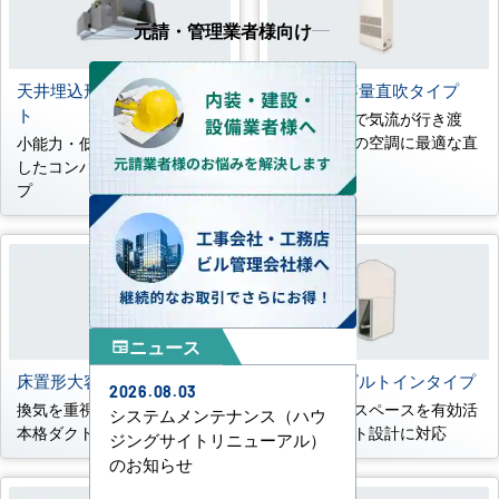
元請・管理業者様向け
天井埋込形コンパクトダク
床置形大容量直吹タイプ
ト
約30m先まで気流が行き渡
る、大空間の空調に最適な直
小能力・低騒音ニーズに対応
吹タイプ
したコンパクトなダクトタイ
プ
ニュース
newspaper
床置形大容量ダクトタイプ
床置形壁ビルトインタイプ
2026.08.03
換気を重視する大空間向けの
壁内の柱間スペースを有効活
システムメンテナンス（ハウ
本格ダクト設計に対応
用し、ダクト設計に対応
ジングサイトリニューアル）
のお知らせ