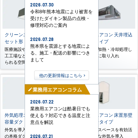
2026.07.30
令和8年熊本地震により被害を
受けたダイキン製品の点検・
修理対応のご案内
クリーンエリア用天井カ
外気処理エアコン 天井埋込
2026.07.28
セット形
形ダクトタイプ
熊本県を震源とする地震によ
医療施設や研究施設、食品加
新鮮外気を加熱・冷却処理し
る、施工・配送の影響につき
工工場などの高い空室が求め
て室内空間に取り入れ
まして
られる空間に
他の更新情報はこちら
業務用エアコンコラム
mode_edit
2026.07.22
業務用エアコンは酷暑日でも
外気処理エアコン 床置形大
外気処理エアコン 床置形壁
使える？対応できる温度と注
容量ダクトタイプ
ビルトインタイプ
意点を解説
外気を導入したい大空間向け
壁内の柱間スペースを有効活
の本格ダクト設計に対応
用し、新鮮な外気を導入
2026.07.21