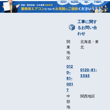
工事に関す
るお問い合
わせ
関
北海道・東
東
北
地
区
012
0120-81-
0-
3393
81-
001
7
中
関西地区
部
地