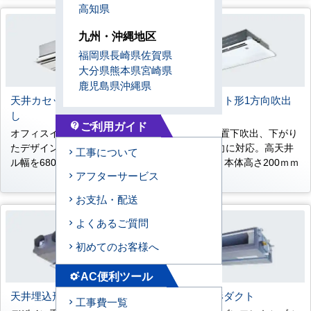
高知県
九州・沖縄地区
福岡県
長崎県
佐賀県
大分県
熊本県
宮崎県
鹿児島県
沖縄県
天井カセット形2方向吹出
天井カセット形1方向吹出
し
し
ご利用ガイド
contact_support
オフィスインテリアを意識し
コーナー設置下吹出、下がり
たデザイン。全能力ともパネ
天井の2方向に対応。高天井
工事について
ル幅を680ｍｍに統一
4.2ｍ対応。本体高さ200ｍｍ
アフターサービス
薄型設計。
お支払・配送
よくあるご質問
初めてのお客様へ
AC便利ツール
settings_suggest
天井埋込形ビルトイン
天井埋込形ダクト
工事費一覧