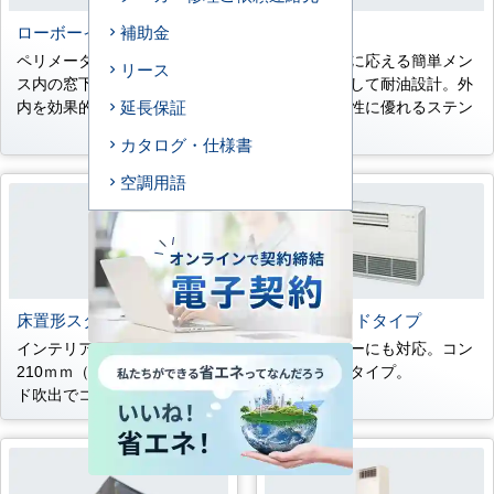
補助金
ローボーイ埋込タイプ
厨房用
ペリメーター空調用。オフィ
プロユースに応える簡単メン
リース
ス内の窓下などに設置し、室
テナンスそして耐油設計。外
延長保証
内を効果的に空調。
装材は耐久性に優れるステン
レス。
カタログ・仕様書
空調用語
床置形スタンドタイプ
床置形サイドタイプ
インテリアフィットの奥行き
ペリメーターにも対応。コン
210ｍｍ（P45～P80） ワイ
パクト露出タイプ。
ド吹出でコーナー設置も可能