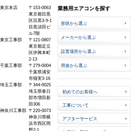
東京本店
〒153-0063
業務用エアコンを探す
東京都目黒
区目黒3-9-1
形状から選ぶ
目黒須田ビ
ル7階
メーカーから選ぶ
東京工事部
〒121-0807
東京都足立
設置場所から選ぶ
区伊興本町
2-13
千葉工事部
〒279-0004
用途から選ぶ
千葉県浦安
市猫実3-16
埼玉工事部
〒344-0025
埼玉県春日
初めてのお客様へ
部市増田新
田306
工事について
神奈川工事部
〒220-0073
神奈川県横
アフターサービス
浜市西区岡
野2-1