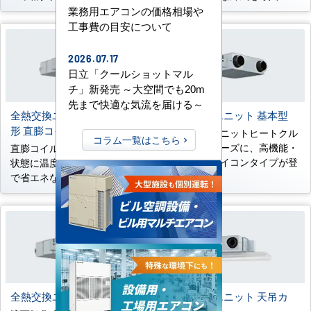
業務用エアコンの価格相場や
工事費の目安について
2026.07.17
日立「クールショットマル
チ」新発売 ～大空間でも20m
先まで快適な気流を届ける～
全熱交換ユニット 天井埋込
全熱交換ユニット 基本型
形 直膨コイル付
全熱交換ユニットヒートクル
コラム一覧はこちら
エアーシリーズに、高機能・
直膨コイルで室内空気に近い
高品質なマイコンタイプが登
状態に温度処理するため快適
場
で省エネな換気が可能
全熱交換ユニット 加湿付
全熱交換ユニット 天吊カ