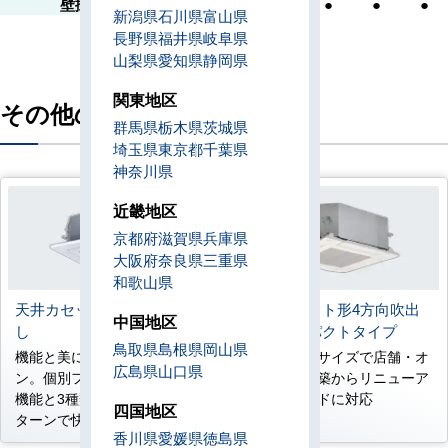
壁掛形
●
●
●
●
●
●
新潟県
石川県
富山県
長野県
福井県
岐阜県
山梨県
愛知県
静岡県
関東地区
その他の機種
群馬県
栃木県
茨城県
埼玉県
東京都
千葉県
神奈川県
近畿地区
京都府
滋賀県
兵庫県
大阪府
奈良県
三重県
和歌山県
天井カセット形4方向吹出
天井カセット形4方向吹出
中国地区
し
し コンパクトタイプ
鳥取県
島根県
岡山県
機能と美にこだわったデザイ
コンパクトサイズで店舗・オ
広島県
山口県
ン。個別フラップポジション
フィスの新築からリニューア
機能と3種類のスイングパ
ルまでワイドに対応
四国地区
ターンで快適に。
香川県
愛媛県
徳島県