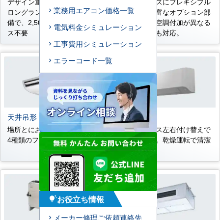
デザイン重視のオフィスに。
多彩なニーズにフレキシブル
業務用エアコン価格一覧
ロングランフィルター標準装
に対応。豊富なオプション部
備で、2,500時間メンテナン
品も準備。空調付加が異なる
電気料金シミュレーション
ス不要
変形空間にも対応。
工事費用シミュレーション
エラーコード一覧
天井吊形
壁掛形
場所とにおいに応じて選べる
ドレンホース左右付け替えで
4種類のフィルターを準備。
き簡単施工。乾燥運転で清潔
熱交換器。
お役立ち情報
tips_and_updates
メーカー修理ご依頼連絡先