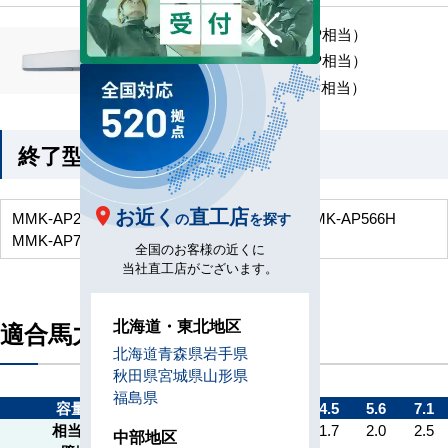
MMK-UP451H （1.7 HP相当）
MMK-UP561H （2.0 HP相当）
MMK-UP711H （2.5 HP相当）
終了型番
お近く
直工店
MMK-AP286H
MMK-AP366H
MMK-AP456H
MMK-AP566H
の
を探す
MMK-AP716H
全国のお客様の近くに
当社直工店がございます。
北海道・東北地区
適合馬力
北海道
青森県
岩手県
秋田県
宮城県
山形県
福島県
容量kW
2.2
2.8
3.6
4.5
5.6
7.1
相当馬力
0.8
1.0
1.3
1.7
2.0
2.5
中部地区