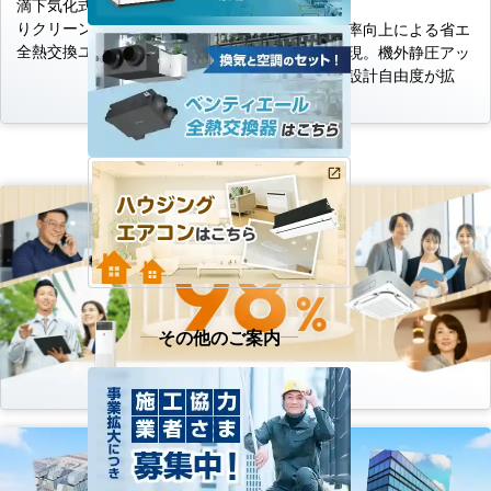
セット形
滴下気化式加湿器の採用によ
りクリーンな加湿を実現した
全熱交換効率向上による省エ
全熱交換ユニット
ネ換気を実現。機外静圧アッ
プにより、設計自由度が拡
大。
その他のご案内