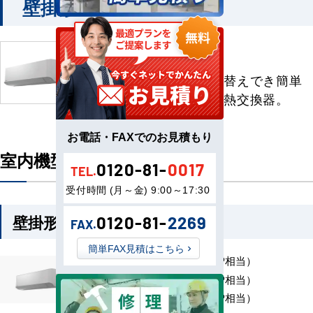
壁掛形
壁掛形
ドレンホース左右付け替えでき簡単
施工。乾燥運転で清潔熱交換器。
お電話・FAXでのお見積もり
室内機型番一覧
0120-81-
0017
TEL.
受付時間 (月～金) 9:00～17:30
壁掛形
0120-81-
2269
FAX.
簡単FAX見積はこちら
MMK-UP221H （0.8 HP相当）
MMK-UP281H （1.0 HP相当）
MMK-UP361H （1.3 HP相当）