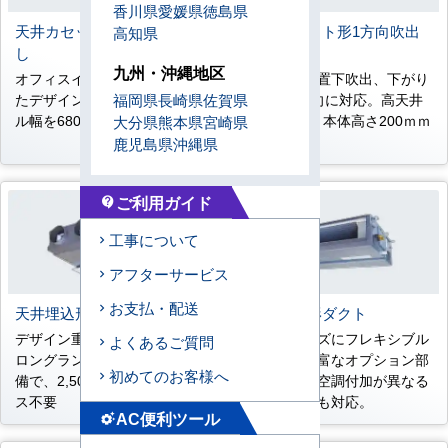
香川県
愛媛県
徳島県
天井カセット形2方向吹出
天井カセット形1方向吹出
高知県
し
し
九州・沖縄地区
オフィスインテリアを意識し
コーナー設置下吹出、下がり
たデザイン。全能力ともパネ
天井の2方向に対応。高天井
福岡県
長崎県
佐賀県
ル幅を680ｍｍに統一
4.2ｍ対応。本体高さ200ｍｍ
大分県
熊本県
宮崎県
薄型設計。
鹿児島県
沖縄県
ご利用ガイド
contact_support
工事について
アフターサービス
お支払・配送
天井埋込形ビルトイン
天井埋込形ダクト
デザイン重視のオフィスに。
多彩なニーズにフレキシブル
よくあるご質問
ロングランフィルター標準装
に対応。豊富なオプション部
初めてのお客様へ
備で、2,500時間メンテナン
品も準備。空調付加が異なる
ス不要
変形空間にも対応。
AC便利ツール
settings_suggest