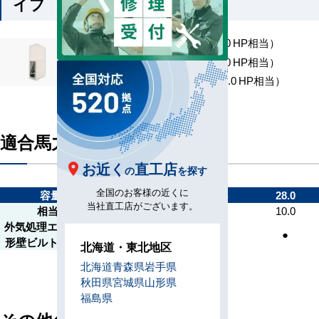
イプ
MMF-UP1401BHF （5.0 HP相当）
MMF-UP2241BHF （8.0 HP相当）
MMF-UP2801BHF （10.0 HP相当）
適合馬力
お近く
直工店
の
を探す
全国のお客様の近くに
容量kW
14.0
22.4
28.0
当社直工店がございます。
相当馬力
5.0
8.0
10.0
外気処理エアコン 床置
●
●
●
形壁ビルトインタイプ
北海道・東北地区
北海道
青森県
岩手県
秋田県
宮城県
山形県
福島県