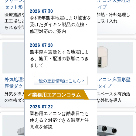
セット形
形ダクトタイプ
2026.07.30
医療施設や研究施設、食品加
新鮮外気を加熱・冷却処理し
令和8年熊本地震により被害を
工工場などの高い空室が求め
て室内空間に取り入れ
受けたダイキン製品の点検・
られる空間に
修理対応のご案内
2026.07.28
熊本県を震源とする地震によ
る、施工・配送の影響につき
まして
外気処理エアコン 床置形大
外気処理エアコン 床置形壁
他の更新情報はこちら
容量ダクトタイプ
ビルトインタイプ
外気を導入したい大空間向け
壁内の柱間スペースを有効活
業務用エアコンコラム
mode_edit
の本格ダクト設計に対応
用し、新鮮な外気を導入
2026.07.22
業務用エアコンは酷暑日でも
使える？対応できる温度と注
意点を解説