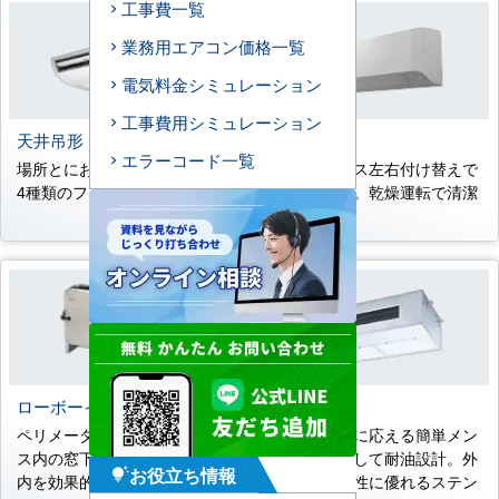
工事費一覧
業務用エアコン価格一覧
電気料金シミュレーション
工事費用シミュレーション
天井吊形
壁掛形
エラーコード一覧
場所とにおいに応じて選べる
ドレンホース左右付け替えで
4種類のフィルターを準備。
き簡単施工。乾燥運転で清潔
熱交換器。
ローボーイ埋込タイプ
厨房用
ペリメーター空調用。オフィ
プロユースに応える簡単メン
ス内の窓下などに設置し、室
テナンスそして耐油設計。外
お役立ち情報
tips_and_updates
内を効果的に空調。
装材は耐久性に優れるステン