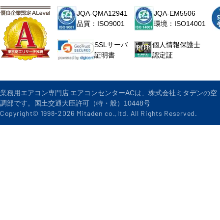
JQA-QMA12941
JQA-EM5506
品質：ISO9001
環境：ISO14001
個人情報保護士
SSLサーバ
認定証
証明書
業務用エアコン専門店 エアコンセンターACは、株式会社ミタデンの空
調部です。国土交通大臣許可（特・般）10448号
Copyright© 1998-
2026
Mitaden co.,ltd. All Rights Reserved.