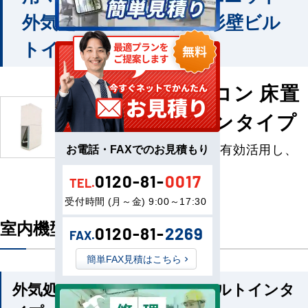
外気処理エアコン 床置形壁ビル
トインタイプ
外気処理エアコン 床置
形壁ビルトインタイプ
壁内の柱間スペースを有効活用し、
お電話・FAXでのお見積もり
新鮮な外気を導入
0120-81-
0017
TEL.
受付時間 (月～金) 9:00～17:30
室内機型番一覧
0120-81-
2269
FAX.
簡単FAX見積はこちら
外気処理エアコン 床置形壁ビルトインタ