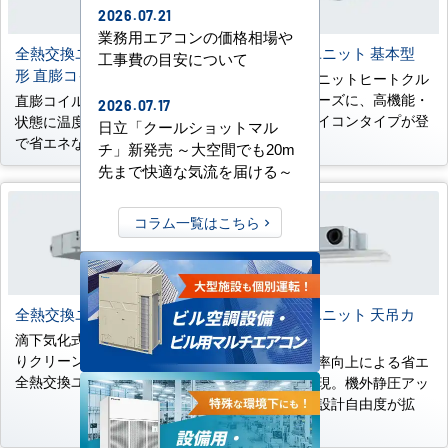
2026.07.21
業務用エアコンの価格相場や
全熱交換ユニット 天井埋込
全熱交換ユニット 基本型
工事費の目安について
形 直膨コイル付
全熱交換ユニットヒートクル
エアーシリーズに、高機能・
直膨コイルで室内空気に近い
2026.07.17
高品質なマイコンタイプが登
状態に温度処理するため快適
日立「クールショットマル
場
で省エネな換気が可能
チ」新発売 ～大空間でも20m
先まで快適な気流を届ける～
コラム一覧はこちら
全熱交換ユニット 加湿付
全熱交換ユニット 天吊カ
セット形
滴下気化式加湿器の採用によ
りクリーンな加湿を実現した
全熱交換効率向上による省エ
全熱交換ユニット
ネ換気を実現。機外静圧アッ
プにより、設計自由度が拡
大。