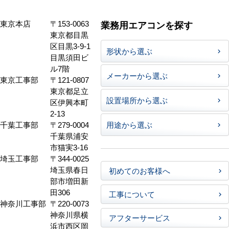
東京本店
〒153-0063
業務用エアコンを探す
東京都目黒
区目黒3-9-1
形状から選ぶ
目黒須田ビ
ル7階
メーカーから選ぶ
東京工事部
〒121-0807
東京都足立
設置場所から選ぶ
区伊興本町
2-13
千葉工事部
〒279-0004
用途から選ぶ
千葉県浦安
市猫実3-16
埼玉工事部
〒344-0025
埼玉県春日
初めてのお客様へ
部市増田新
田306
工事について
神奈川工事部
〒220-0073
神奈川県横
アフターサービス
浜市西区岡