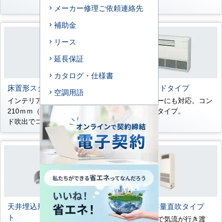
レス。
メーカー修理ご依頼連絡先
補助金
リース
延長保証
カタログ・仕様書
床置形スタンドタイプ
床置形サイドタイプ
空調用語
インテリアフィットの奥行き
ペリメーターにも対応。コン
210ｍｍ（P45～P80） ワイ
パクト露出タイプ。
ド吹出でコーナー設置も可能
天井埋込形コンパクトダク
床置形大容量直吹タイプ
ト
約30m先まで気流が行き渡