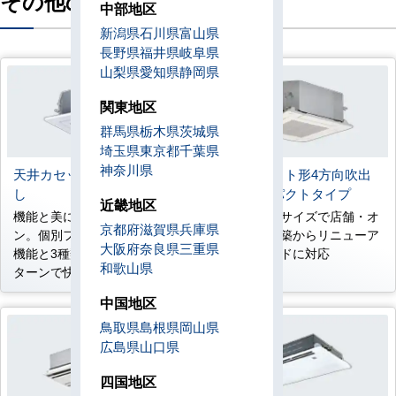
その他の機種
中部地区
新潟県
石川県
富山県
長野県
福井県
岐阜県
山梨県
愛知県
静岡県
関東地区
群馬県
栃木県
茨城県
埼玉県
東京都
千葉県
神奈川県
天井カセット形4方向吹出
天井カセット形4方向吹出
し
し コンパクトタイプ
近畿地区
機能と美にこだわったデザイ
コンパクトサイズで店舗・オ
京都府
滋賀県
兵庫県
ン。個別フラップポジション
フィスの新築からリニューア
大阪府
奈良県
三重県
機能と3種類のスイングパ
ルまでワイドに対応
和歌山県
ターンで快適に。
中国地区
鳥取県
島根県
岡山県
広島県
山口県
四国地区