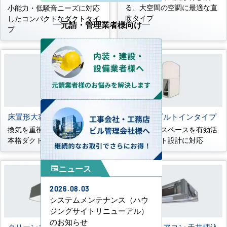
る、大空間の空調に最適な直
小能力・低騒音ニーズに対応
吹タイプ
したコンパクトなダクトタイ
元請・管理業者様向け
プ
床置形大容量ダクトタイプ
床置形壁ビルトインタイプ
換気を重視する大空間向けの
壁内の柱間スペースを有効活
本格ダクト設計に対応
用し、ダクト設計に対応
ニュース
newspaper
2026.08.03
システムメンテナンス（ハウ
ジングサイトリニューアル）
のお知らせ
クリーンエリア用天井カ
外気処理エアコン 天井埋込