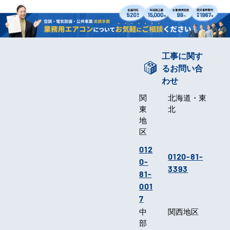
工事に関す
るお問い合
わせ
関
北海道・東
東
北
地
区
012
0120-81-
0-
3393
81-
001
7
中
関西地区
部