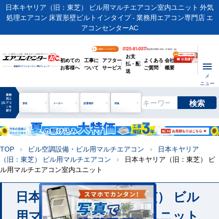
日本キヤリア（旧：東芝） ビル用マルチエアコン室内ユニット 外気
処理エアコン 床置形壁ビルトインタイプ - 業務用エアコン専門店 エ
アコンセンターAC
0120-81-0017
お客様ページログイン
電話受付時間 / 9:00～17:30(月～金)
お支
ビル・工場用から店舗・事務所まで | 業務用エアコン専門店
初めての
工事に
アフター
よくある
会社
払・配
お客様へ
ついて
サービス
ご質問
概要
業務用エアコンオンライン
No.1
ショップ
送
メ
ニュー
業務
用エ
検索
manage_search
アコ
形状
メーカー
設置場所
用途
ンを
探す
TOP
ビル空調設備・ビル用マルチエアコン
日本キヤリア
chevron_right
chevron_right
（旧：東芝） ビル用マルチエアコン
日本キヤリア（旧：東芝） ビ
chevron_right
ル用マルチエアコン室内ユニット
日本キヤリア（旧：東芝） ビル
用マルチエアコン室内ユニット