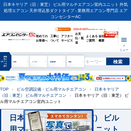
日本キヤリア（旧：東芝） ビル用マルチエアコン室内ユニット 外気
処理エアコン 天井埋込形ダクトタイプ - 業務用エアコン専門店 エア
コンセンターAC
0120-81-0017
お客様ページログイン
電話受付時間 / 9:00～17:30(月～金)
お支
ビル・工場用から店舗・事務所まで | 業務用エアコン専門店
初めての
工事に
アフター
よくある
会社
払・配
お客様へ
ついて
サービス
ご質問
概要
業務用エアコンオンライン
No.1
ショップ
送
メ
ニュー
業務
用エ
検索
manage_search
アコ
形状
メーカー
設置場所
用途
ンを
探す
TOP
ビル空調設備・ビル用マルチエアコン
日本キヤリア
chevron_right
chevron_right
（旧：東芝） ビル用マルチエアコン
日本キヤリア（旧：東芝） ビ
chevron_right
ル用マルチエアコン室内ユニット
日本キヤリア（旧：東芝） ビル
用マルチエアコン室内ユニット