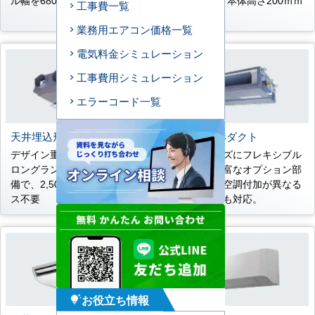
ル幅を680ｍｍに統一
4.2ｍ対応。本体高さ200ｍｍ
工事費一覧
薄型設計。
業務用エアコン価格一覧
電気料金シミュレーション
工事費用シミュレーション
エラーコード一覧
天井埋込形ビルトイン
天井埋込形ダクト
デザイン重視のオフィスに。
多彩なニーズにフレキシブル
ロングランフィルター標準装
に対応。豊富なオプション部
備で、2,500時間メンテナン
品も準備。空調付加が異なる
ス不要
変形空間にも対応。
お役立ち情報
tips_and_updates