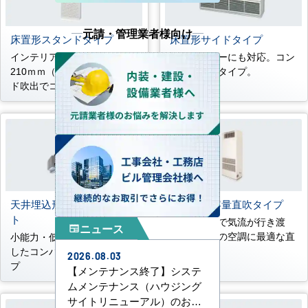
元請・管理業者様向け
床置形スタンドタイプ
床置形サイドタイプ
インテリアフィットの奥行き
ペリメーターにも対応。コン
210ｍｍ（P45～P80） ワイ
パクト露出タイプ。
ド吹出でコーナー設置も可能
天井埋込形コンパクトダク
床置形大容量直吹タイプ
ト
約30m先まで気流が行き渡
ニュース
newspaper
る、大空間の空調に最適な直
小能力・低騒音ニーズに対応
吹タイプ
したコンパクトなダクトタイ
2026.08.03
プ
【メンテナンス終了】システ
ムメンテナンス（ハウジング
サイトリニューアル）のお知