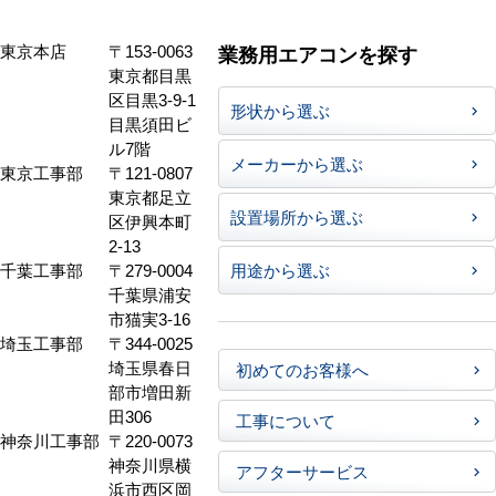
東京本店
〒153-0063
業務用エアコンを探す
東京都目黒
区目黒3-9-1
形状から選ぶ
目黒須田ビ
ル7階
メーカーから選ぶ
東京工事部
〒121-0807
東京都足立
設置場所から選ぶ
区伊興本町
2-13
千葉工事部
〒279-0004
用途から選ぶ
千葉県浦安
市猫実3-16
埼玉工事部
〒344-0025
埼玉県春日
初めてのお客様へ
部市増田新
田306
工事について
神奈川工事部
〒220-0073
神奈川県横
アフターサービス
浜市西区岡