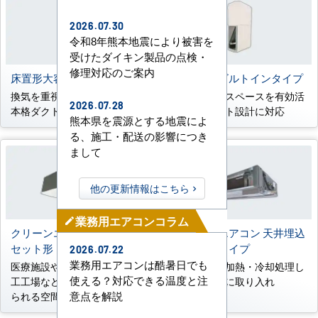
らせ
2026.07.30
令和8年熊本地震により被害を
受けたダイキン製品の点検・
修理対応のご案内
床置形大容量ダクトタイプ
床置形壁ビルトインタイプ
換気を重視する大空間向けの
壁内の柱間スペースを有効活
2026.07.28
本格ダクト設計に対応
用し、ダクト設計に対応
熊本県を震源とする地震によ
る、施工・配送の影響につき
まして
他の更新情報はこちら
業務用エアコンコラム
mode_edit
クリーンエリア用天井カ
外気処理エアコン 天井埋込
セット形
形ダクトタイプ
2026.07.22
業務用エアコンは酷暑日でも
医療施設や研究施設、食品加
新鮮外気を加熱・冷却処理し
使える？対応できる温度と注
工工場などの高い空室が求め
て室内空間に取り入れ
意点を解説
られる空間に