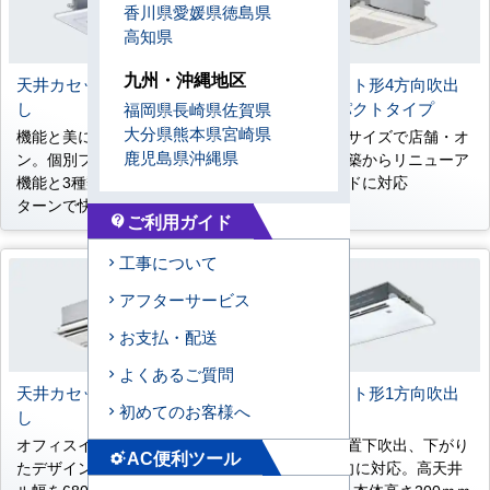
香川県
愛媛県
徳島県
高知県
九州・沖縄地区
天井カセット形4方向吹出
天井カセット形4方向吹出
し
し コンパクトタイプ
福岡県
長崎県
佐賀県
大分県
熊本県
宮崎県
機能と美にこだわったデザイ
コンパクトサイズで店舗・オ
鹿児島県
沖縄県
ン。個別フラップポジション
フィスの新築からリニューア
機能と3種類のスイングパ
ルまでワイドに対応
ターンで快適に。
ご利用ガイド
contact_support
工事について
アフターサービス
お支払・配送
よくあるご質問
天井カセット形2方向吹出
天井カセット形1方向吹出
初めてのお客様へ
し
し
オフィスインテリアを意識し
コーナー設置下吹出、下がり
AC便利ツール
settings_suggest
たデザイン。全能力ともパネ
天井の2方向に対応。高天井