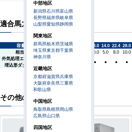
中部地区
新潟県
石川県
富山県
長野県
福井県
岐阜県
適合馬力
山梨県
愛知県
静岡県
関東地区
群馬県
栃木県
茨城県
容量kW
14.0
22.4
22.4
28.0
28.0
14.0
22.4
28.0
埼玉県
東京都
千葉県
相当馬力
5.0
8.0
8.0
10.0
10.0
5.0
8.0
10.0
神奈川県
外気処理エアコン 天井
●
●
●
●
●
●
●
●
埋込形ダクトタイプ
近畿地区
京都府
滋賀県
兵庫県
大阪府
奈良県
三重県
和歌山県
その他の機種
中国地区
鳥取県
島根県
岡山県
広島県
山口県
四国地区