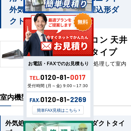
外気処理エアコン 天井埋込形ダ
クトタイプ
外気処理エアコン 天井
埋込形ダクトタイプ
新鮮外気を加熱・冷却処理して室内
お電話・FAXでのお見積もり
空間に取り入れ
0120-81-
0017
TEL.
受付時間 (月～金) 9:00～17:30
室内機型番一覧
0120-81-
2269
FAX.
簡単FAX見積はこちら
外気処理エアコン 天井埋込形ダクトタイ