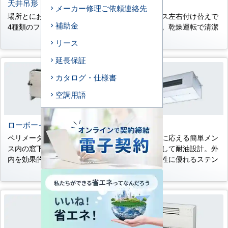
天井吊形
壁掛形
メーカー修理ご依頼連絡先
場所とにおいに応じて選べる
ドレンホース左右付け替えで
補助金
4種類のフィルターを準備。
き簡単施工。乾燥運転で清潔
熱交換器。
リース
延長保証
カタログ・仕様書
空調用語
ローボーイ埋込タイプ
厨房用
ペリメーター空調用。オフィ
プロユースに応える簡単メン
ス内の窓下などに設置し、室
テナンスそして耐油設計。外
内を効果的に空調。
装材は耐久性に優れるステン
レス。