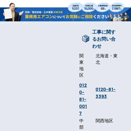
工事に関す
るお問い合
わせ
関
北海道・東
東
北
地
区
012
0120-81-
0-
3393
81-
001
7
中
関西地区
部