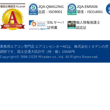
JQA-QMA12941
JQA-EM5506
品質：ISO9001
環境：ISO14001
個人情報保護士
SSLサーバ
認定証
証明書
業務用エアコン専門店 エアコンセンターACは、株式会社ミタデンの空
調部です。国土交通大臣許可（特・般）10448号
Copyright© 1998-
2026
Mitaden co.,ltd. All Rights Reserved.