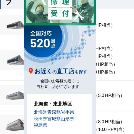
プ
MMD-UP1401HF （5.0 HP相当）
MMD-UP2241HF （8.0 HP相当）
MMD-UP2242HF （8.0 HP相当）
MMD-UP2801HF （10.0 HP相当）
お近く
直工店
の
を探す
MMD-UP2802HF （10.0 HP相当）
全国のお客様の近くに
当社直工店がございます。
MMD-UP1401HFNHS （5.0 HP相当）
北海道・東北地区
北海道
青森県
岩手県
秋田県
宮城県
山形県
MMD-UP2242HFNHS （8.0 HP相当）
福島県
MMD-UP2802HFNHS （10.0 HP相当）