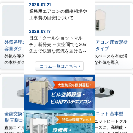
2026.07.21
業務用エアコンの価格相場や
工事費の目安について
2026.07.17
日立「クールショットマル
外気処理エアコン 床置形大
外気処理エアコン 床置形壁
チ」新発売 ～大空間でも20m
容量ダクトタイプ
ビルトインタイプ
先まで快適な気流を届ける～
外気を導入したい大空間向け
壁内の柱間スペースを有効活
の本格ダクト設計に対応
用し、新鮮な外気を導入
コラム一覧はこちら
全熱交換ユニット 天井埋込
全熱交換ユニット 基本型
形 直膨コイル付
全熱交換ユニットヒートクル
エアーシリーズに、高機能・
直膨コイルで室内空気に近い