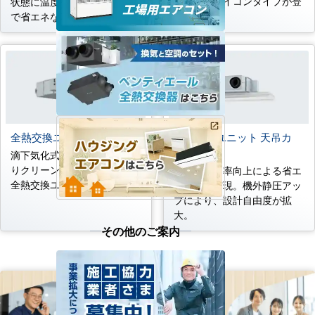
高品質なマイコンタイプが登
状態に温度処理するため快適
場
で省エネな換気が可能
全熱交換ユニット 加湿付
全熱交換ユニット 天吊カ
セット形
滴下気化式加湿器の採用によ
りクリーンな加湿を実現した
全熱交換効率向上による省エ
全熱交換ユニット
ネ換気を実現。機外静圧アッ
プにより、設計自由度が拡
大。
その他のご案内