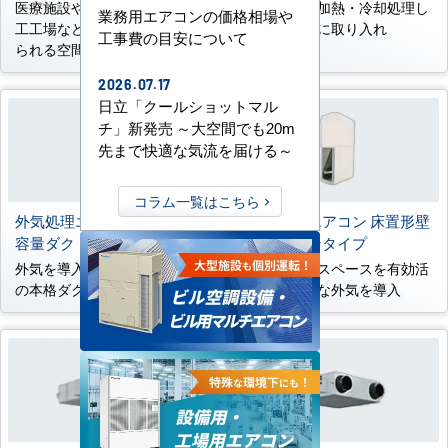
医療施設や研究施設、食品加
新鮮外気を加熱・冷却処理し
業務用エアコンの価格相場や
工工場などの高い空室が求め
て室内空間に取り入れ
工事費の目安について
られる空間に
2026.07.17
日立「クールショットマル
チ」新発売 ～大空間でも20m
先まで快適な気流を届ける～
コラム一覧はこちら
外気処理エアコン 床置形大
外気処理エアコン 床置形壁
容量ダクトタイプ
ビルトインタイプ
外気を導入したい大空間向け
壁内の柱間スペースを有効活
の本格ダクト設計に対応
用し、新鮮な外気を導入