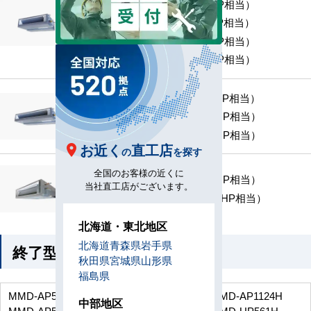
MMD-UP561H （2.0 HP相当）
MMD-UP711H （2.5 HP相当）
MMD-UP801H （3.0 HP相当）
MMD-UP901H （3.2 HP相当）
MMD-UP1121H （4.0 HP相当）
MMD-UP1401H （5.0 HP相当）
MMD-UP1601H （6.0 HP相当）
お近く
直工店
の
を探す
全国のお客様の近くに
MMD-UP2242H （8.0 HP相当）
当社直工店がございます。
MMD-UP2802H （10.0 HP相当）
北海道・東北地区
北海道
青森県
岩手県
終了型番
秋田県
宮城県
山形県
福島県
MMD-AP564H
MMD-AP714H
MMD-AP804H
MMD-AP1124H
中部地区
MMD-AP566H
MMD-AP716H
MMD-AP806H
MMD-UP561H