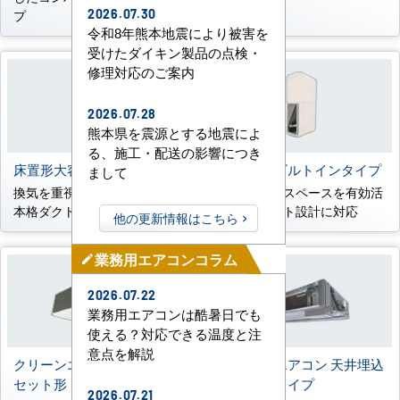
2026.07.30
プ
令和8年熊本地震により被害を
受けたダイキン製品の点検・
修理対応のご案内
2026.07.28
熊本県を震源とする地震によ
る、施工・配送の影響につき
床置形大容量ダクトタイプ
床置形壁ビルトインタイプ
まして
換気を重視する大空間向けの
壁内の柱間スペースを有効活
本格ダクト設計に対応
用し、ダクト設計に対応
他の更新情報はこちら
業務用エアコンコラム
mode_edit
2026.07.22
業務用エアコンは酷暑日でも
使える？対応できる温度と注
意点を解説
クリーンエリア用天井カ
外気処理エアコン 天井埋込
セット形
形ダクトタイプ
2026.07.21