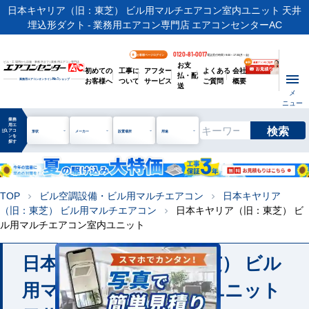
日本キヤリア（旧：東芝） ビル用マルチエアコン室内ユニット 天井
埋込形ダクト - 業務用エアコン専門店 エアコンセンターAC
0120-81-0017
お客様ページログイン
電話受付時間 / 9:00～17:30(月～金)
お支
ビル・工場用から店舗・事務所まで | 業務用エアコン専門店
初めての
工事に
アフター
よくある
会社
払・配
お客様へ
ついて
サービス
ご質問
概要
業務用エアコンオンライン
No.1
ショップ
送
メ
ニュー
業務
用エ
検索
manage_search
アコ
形状
メーカー
設置場所
用途
ンを
探す
TOP
ビル空調設備・ビル用マルチエアコン
日本キヤリア
chevron_right
chevron_right
（旧：東芝） ビル用マルチエアコン
日本キヤリア（旧：東芝） ビ
chevron_right
ル用マルチエアコン室内ユニット
日本キヤリア（旧：東芝） ビル
用マルチエアコン室内ユニット