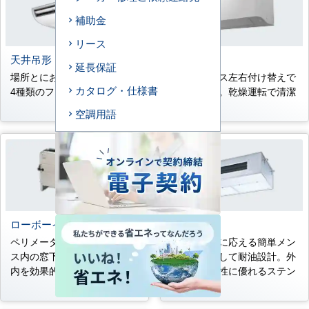
補助金
リース
天井吊形
壁掛形
延長保証
場所とにおいに応じて選べる
ドレンホース左右付け替えで
カタログ・仕様書
4種類のフィルターを準備。
き簡単施工。乾燥運転で清潔
熱交換器。
空調用語
ローボーイ埋込タイプ
厨房用
ペリメーター空調用。オフィ
プロユースに応える簡単メン
ス内の窓下などに設置し、室
テナンスそして耐油設計。外
内を効果的に空調。
装材は耐久性に優れるステン
レス。