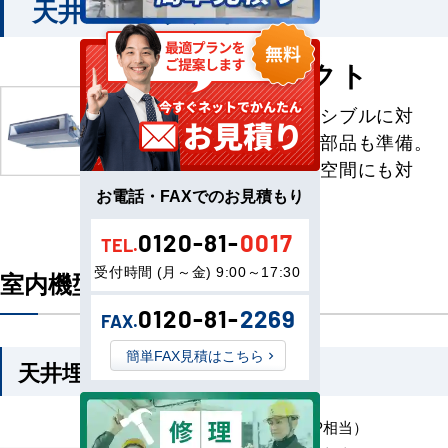
天井埋込形ダクト
天井埋込形ダクト
多彩なニーズにフレキシブルに対
応。豊富なオプション部品も準備。
空調付加が異なる変形空間にも対
応。
お電話・FAXでのお見積もり
0120-81-
0017
TEL.
受付時間 (月～金) 9:00～17:30
室内機型番一覧
0120-81-
2269
FAX.
簡単FAX見積はこちら
天井埋込形ダクト
MMD-UP451H （1.7 HP相当）