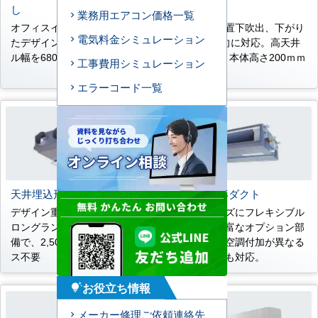
し
し
業務用エアコン価格一覧
オフィスインテリアを意識し
コーナー設置下吹出、下がり
電気料金シミュレーション
たデザイン。全能力ともパネ
天井の2方向に対応。高天井
ル幅を680ｍｍに統一
4.2ｍ対応。本体高さ200ｍｍ
工事費用シミュレーション
薄型設計。
エラーコード一覧
天井埋込形ビルトイン
天井埋込形ダクト
デザイン重視のオフィスに。
多彩なニーズにフレキシブル
ロングランフィルター標準装
に対応。豊富なオプション部
備で、2,500時間メンテナン
品も準備。空調付加が異なる
ス不要
変形空間にも対応。
お役立ち情報
tips_and_updates
メーカー修理ご依頼連絡先