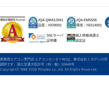
JQA-QMA12941
JQA-EM5506
品質：ISO9001
環境：ISO14001
個人情報保護士
SSLサーバ
認定証
証明書
業務用エアコン専門店 エアコンセンターACは、株式会社ミタデンの空
調部です。国土交通大臣許可（特・般）10448号
Copyright© 1998-
2026
Mitaden co.,ltd. All Rights Reserved.