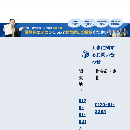
工事に関す
るお問い合
わせ
関
北海道・東
東
北
地
区
012
0120-81-
0-
3393
81-
001
7