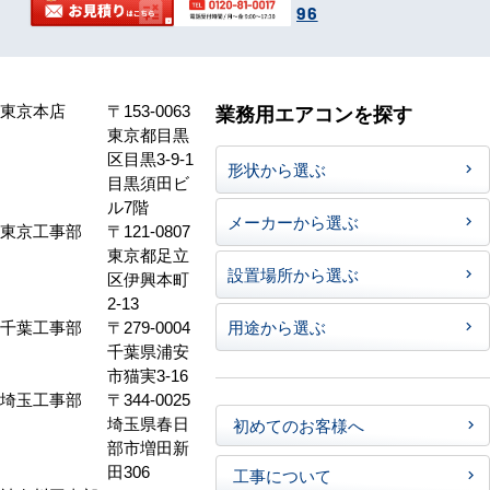
96
東京本店
〒153-0063
業務用エアコンを探す
東京都目黒
区目黒3-9-1
形状から選ぶ
目黒須田ビ
ル7階
メーカーから選ぶ
東京工事部
〒121-0807
東京都足立
設置場所から選ぶ
区伊興本町
2-13
千葉工事部
〒279-0004
用途から選ぶ
千葉県浦安
市猫実3-16
埼玉工事部
〒344-0025
埼玉県春日
初めてのお客様へ
部市増田新
田306
工事について