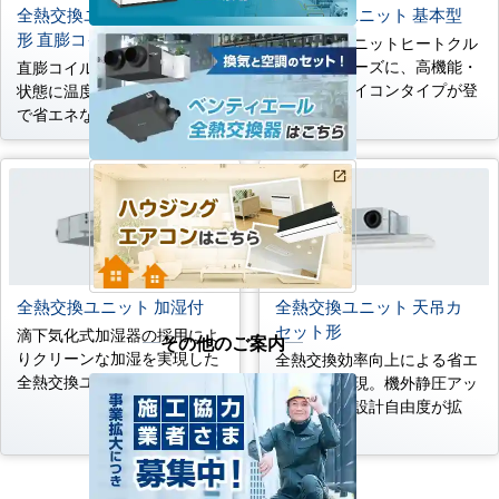
全熱交換ユニット 天井埋込
全熱交換ユニット 基本型
形 直膨コイル付
全熱交換ユニットヒートクル
エアーシリーズに、高機能・
直膨コイルで室内空気に近い
高品質なマイコンタイプが登
状態に温度処理するため快適
場
で省エネな換気が可能
全熱交換ユニット 加湿付
全熱交換ユニット 天吊カ
セット形
滴下気化式加湿器の採用によ
その他のご案内
りクリーンな加湿を実現した
全熱交換効率向上による省エ
全熱交換ユニット
ネ換気を実現。機外静圧アッ
プにより、設計自由度が拡
大。