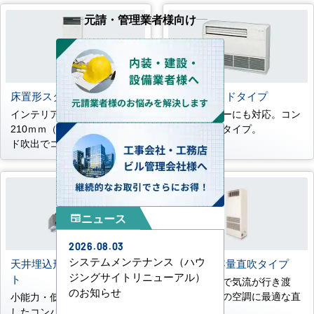
元請・管理業者様向け
床置形スタンドタイプ
床置形サイドタイプ
インテリアフィットの奥行き
ペリメーターにも対応。コン
210ｍｍ（P45～P80） ワイ
パクト露出タイプ。
ド吹出でコーナー設置も可能
ニュース
newspaper
2026.08.03
システムメンテナンス（ハウ
天井埋込形コンパクトダク
床置形大容量直吹タイプ
ジングサイトリニューアル）
ト
約30m先まで気流が行き渡
のお知らせ
る、大空間の空調に最適な直
小能力・低騒音ニーズに対応
吹タイプ
したコンパクトなダクトタイ