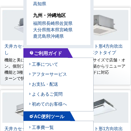
高知県
九州・沖縄地区
福岡県
長崎県
佐賀県
大分県
熊本県
宮崎県
鹿児島県
沖縄県
天井カセット形4方向吹出
天井カセット形4方向吹出
し
し コンパクトタイプ
ご利用ガイド
contact_support
機能と美にこだわったデザイ
コンパクトサイズで店舗・オ
工事について
ン。個別フラップポジション
フィスの新築からリニューア
機能と3種類のスイングパ
ルまでワイドに対応
アフターサービス
ターンで快適に。
お支払・配送
よくあるご質問
初めてのお客様へ
AC便利ツール
settings_suggest
工事費一覧
天井カセット形2方向吹出
天井カセット形1方向吹出