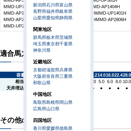
新潟県
石川県
富山県
MMD-UP711H
MMD-UP801H
MMD-UP901H
MMD-AP1404H
長野県
福井県
岐阜県
MMD-AP1126H
MMD-AP1406H
MMD-UP1121H
MMD-UP1401H
山梨県
愛知県
静岡県
MMD-AP2244H
MMD-AP2804H
MMD-AP2246H
MMD-AP2806H
MMD-UP2241H
MMD-UP2801H
関東地区
群馬県
栃木県
茨城県
埼玉県
東京都
千葉県
神奈川県
適合馬力
近畿地区
京都府
滋賀県
兵庫県
容量kW
4.5
5.6
7.1
8.0
9.0
11.2
14.0
16.0
22.4
28.0
大阪府
奈良県
三重県
相当馬力
1.7
2.0
2.5
3.0
3.2
4.0
5.0
6.0
8.0
10.0
和歌山県
天井埋込形ダクト
●
●
●
●
●
●
●
●
●
●
中国地区
鳥取県
島根県
岡山県
広島県
山口県
その他の機種
四国地区
香川県
愛媛県
徳島県