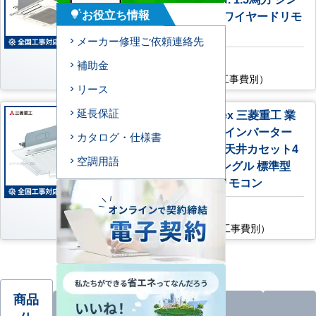
お役立ち情報
グル 標準型 単相200V ワイヤードリモ
tips_and_updates
コン
メーカー修理ご依頼連絡先
AC特別価格
補助金
158,200
円
（税込・工事費別）
リース
延長保証
FDTCV406HK6S-airflex 三菱重工 業
務用エアコン ハイパーインバーター
カタログ・仕様書
エアフレックスパネル 天井カセット4
空調用語
方向小容量 1.5馬力 シングル 標準型
単相200V ワイヤードリモコン
AC特別価格
159,400
円
（税込・工事費別）
商品