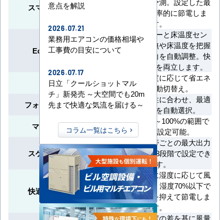
ク消費電力を予測。設定した最
意点を解説
スマート学習節電
大出力内で効率的に節電しま
す。
2026.07.21
人検知センサーと床温度セン
業務用エアコンの価格相場や
サーで人の有無や床温度を把握
工事費の目安について
Eco全自動運転
し、風量・風向を自動調整。快
適さと省エネを両立します。
2026.07.17
室温や設定温度に応じて省エネ
エコモード
日立「クールショットマル
運転に自動切替え。
チ」新発売 ～大空間でも20m
季節や地域特性に合わせ、最適
フォーシーズン制御
先まで快適な気流を届ける～
な冷媒制御を自動選択。
最大出力を40～100%の範囲で
マニュアル節電
コラム一覧はこちら
5%刻みで設定可能。
曜日別に時間帯ごとの最大出力
スケジュール節電
を登録可能。13段階で設定でき
ます。
ドライ運転時に湿度に応じて風
量を自動調整。湿度70%以下で
快適エコ除湿制御
はさらに風量を抑えて節電しま
す。
室温と設定温度の差を基に風量