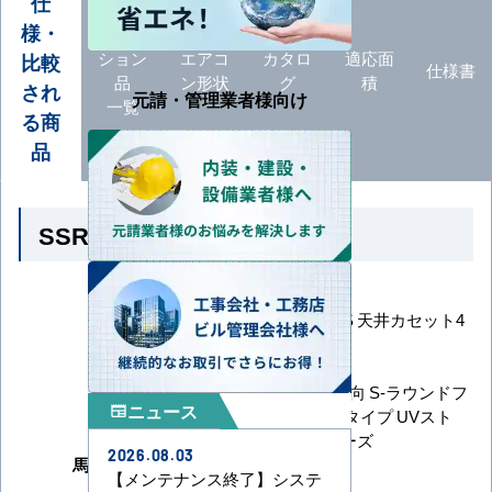
仕
様・
オプ
ション
エアコ
カタロ
適応面
比較
仕様書
品
ン形状
グ
積
され
元請・管理業者様向け
一覧
る商
品
SSRUC40DV の商品仕様
メーカー
ダイキン
FIVE STAR ZEAS 天井カセット4
シリーズ
方向
型番
SSRUC40DV
天井カセット4方向 S-ラウンドフ
ニュース
newspaper
形状
ロー センシングタイプ UVスト
リーマ除菌シリーズ
2026.08.03
馬力（能力）
1.5馬力
【メンテナンス終了】システ
冷房能力