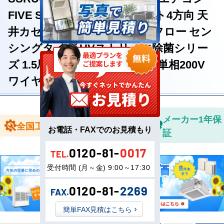
FIVE STAR ZEAS 天井カセット4方向 天
井カセット4方向 S-ラウンドフロー セン
シングタイプ UVストリーマ除菌シリー
ズ 1.5馬力 シングル 省エネ型 単相200V
ワイヤードリモコン
全国送料無
メーカー1年保
全国工事対応
お電話・FAXでのお見積もり
料
証
0120-81-
0017
TEL.
受付時間 (月～金) 9:00～17:30
0120-81-
2269
FAX.
簡単FAX見積はこちら