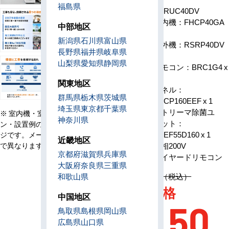
福島県
型番
SSRUC40DV
室内機：FHCP40GA
中部地区
x 1
新潟県
石川県
富山県
室外機：RSRP40DV
長野県
福井県
岐阜県
x 1
山梨県
愛知県
静岡県
リモコン：BRC1G4 x
構成
1
関東地区
パネル：
群馬県
栃木県
茨城県
BYCP160EEF x 1
埼玉県
東京都
千葉県
ストリーマ除菌ユ
※ 室内機・室外機・リモコ
神奈川県
ニット：
ン・設置例の画像はイメー
BAEF55D160 x 1
ジです。メーカー、機種等
近畿地区
で異なります。
電源
単相200V
京都府
滋賀県
兵庫県
リモコン
ワイヤードリモコン
大阪府
奈良県
三重県
定価 1,387,100円（税込）
和歌山県
AC特別価格
中国地区
357,50
鳥取県
島根県
岡山県
広島県
山口県