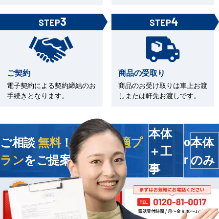
3
4
STEP
STEP
ご契約
商品の受取り
電子契約による契約締結のお
商品のお受け取りは車上お渡
手続きとなります。
しまたは軒先お渡しです。
本体
ご相談
無料
！今すぐ
最適プ
本体
o
＋工
ラン
をご提案します
のみ
r
事