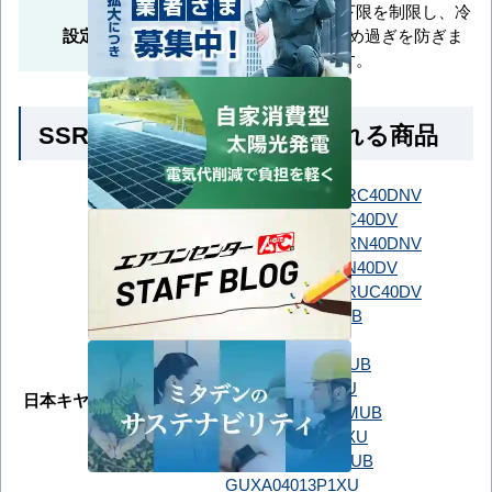
設定温度の上下限を制限し、冷
設定温度範囲制限
やし過ぎや暖め過ぎを防ぎま
す。
SSRUC40DV とよく比較される商品
SSRC40DNT
SSRC40DNV
SSRC40DT
SSRC40DV
ダイキン
SSRN40DNT
SSRN40DNV
SSRN40DT
SSRN40DV
SSRUC40DT
SSRUC40DV
GUXA040131MUB
GUXA040131XU
GUXA04013J1MUB
GUXA04013J1XU
日本キヤリア（旧：東芝）
GUXA04013JP1MUB
GUXA04013JP1XU
GUXA04013P1MUB
GUXA04013P1XU