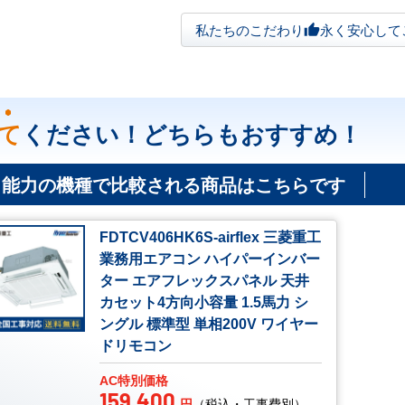
私たちのこだわり
永く安心して
thumb_up
て
ください！どちらもおすすめ！
じ能力の機種で比較される商品はこちらです
FDTCV406HK6S-airflex 三菱重工
業務用エアコン ハイパーインバー
ター エアフレックスパネル 天井
カセット4方向小容量 1.5馬力 シ
ングル 標準型 単相200V ワイヤー
ドリモコン
AC特別価格
159,400
円
（税込・工事費別）