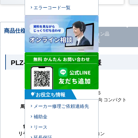
エラーコード一覧
商品仕様・比較される
オプション
品
商品
一覧
PLZ-ZRMP40SG6 の商品仕様
メーカー
三菱電機
シリーズ
スリムZR
型番
PLZ-ZRMP40SG6
お役立ち情報
tips_and_updates
形状
天井カセット4方向 コンパクト
メーカー修理ご依頼連絡先
馬力（能力）
1.5馬力
冷房能力
補助金
暖房能力
電源タイプ
単相200V
リース
リモコンタイプ
ワイヤードリモコン
延長保証