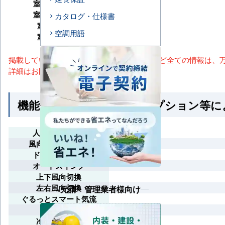
室内機サイズ
室外機サイズ
カタログ・仕様書
室内機重量
空調用語
室外機重量
掲載しているスペック・セット内容・画像など全ての情報は、
詳細はお問い合わせください。
機能一覧 ※馬力・型番・オプション等
人感ムーブアイ
風向独立自在設定
ドラフトセーブ
オートスイング
上下風向切換
左右風向切換
元請・管理業者様向け
ぐるっとスマート気流
風速自動
冷暖自動運転