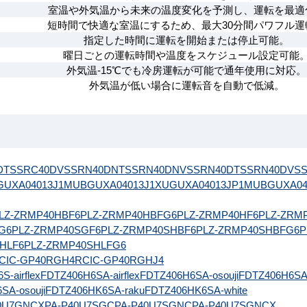
室温や外気温から未来の温度変化を予測し、運転を最適
短時間で快適な室温にするため、最大30分間パワフル運
指定した時間に運転を開始または停止可能。
曜日ごとの運転時間や温度をスケジュール設定可能
外気温-15℃でも冷房運転が可能で通年使用に対応。
外気温が低い場合に運転音を自動で低減。
DT
SSRC40DV
SSRN40DNT
SSRN40DNV
SSRN40DT
SSRN40DV
S
GUXA04013J1MUB
GUXA04013J1XU
GUXA04013JP1MUB
GUXA04
LZ-ZRMP40HBF6
PLZ-ZRMP40HBFG6
PLZ-ZRMP40HF6
PLZ-ZRM
G6
PLZ-ZRMP40SGF6
PLZ-ZRMP40SHBF6
PLZ-ZRMP40SHBFG6
P
HLF6
PLZ-ZRMP40SHLFG6
CIC-GP40RGH4
RCIC-GP40RGHJ4
-airflex
FDTZ406H6SA-airflex
FDTZ406H6SA-osouji
FDTZ406H6SA
SA-osouji
FDTZ406HK6SA-raku
FDTZ406HK6SA-white
0U7GNCX
PA-P40U7SGC
PA-P40U7SGNC
PA-P40U7SGNCX