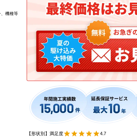
ー、機種等
【形状別】満足度
star
star
star
star
star
4.7