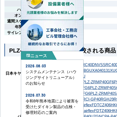
先読み運転
ハイパワー運転
オン/オフタイマー
週間スケジュールタイマー
年間冷房運転対応
サイレント制御（冷房時）
PLZ-ZRMP40SG6 とよく比較される商品
ニュース
newspaper
ダイキン
SSRC40DNT
SSRC40DNV
SSRC40
2026.08.03
GUXA040131MUB
GUXA040131XU
システムメンテナンス（ハウ
日本キヤリア（旧：東芝）
GUXA04013P1XU
ジングサイトリニューアル）
PLZ-ZRMP40G6
PLZ-ZRMP40GF6
P
のお知らせ
三菱電機
PLZ-ZRMP40HLFG6
PLZ-ZRMP40S
PLZ-ZRMP40SHFG6
PLZ-ZRMP40S
2026.07.30
日立
RCI-GP40RGH9
RCI-GP40RGHJ9
R
令和8年熊本地震により被害を
FDTCZ406H6S-airflex
FDTCZ406HK6S
受けたダイキン製品の点検・
三菱重工
FDTZ406HK6SA-airflex
FDTZ406HK6
修理対応のご案内
パナソニック
PA-P40U7GC
PA-P40U7GNC
PA-P4