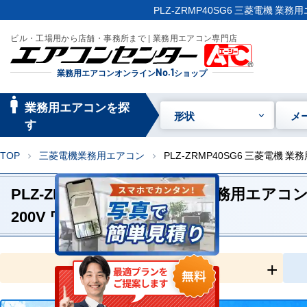
PLZ-ZRMP40SG6 三菱電機 業
ビル・工場用から店舗・事務所まで | 業務用エアコン専門店
業務用エアコンオンライン
No.1
ショップ
manage_searc
業務用エアコンを探
形状
メ
h
す
TOP
三菱電機業務用エアコン
PLZ-ZRMP40SG6 三菱電機
chevron_right
chevron_right
PLZ-ZRMP40SG6 三菱電機 業務用エア
200V ワイヤードリモコン
全国工事対応