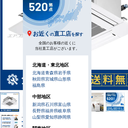
お近く
直工店
の
を探す
全国のお客様の近くに
当社直工店がございます。
北海道・東北地区
北海道
青森県
岩手県
秋田県
宮城県
山形県
福島県
中部地区
新潟県
石川県
富山県
長野県
福井県
岐阜県
山梨県
愛知県
静岡県