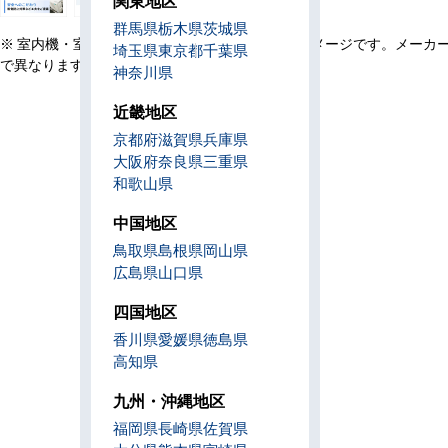
関東地区
群馬県
栃木県
茨城県
※ 室内機・室外機・リモコン・設置例の画像はイメージです。メーカ
埼玉県
東京都
千葉県
で異なります。
神奈川県
近畿地区
京都府
滋賀県
兵庫県
大阪府
奈良県
三重県
和歌山県
中国地区
鳥取県
島根県
岡山県
広島県
山口県
四国地区
香川県
愛媛県
徳島県
高知県
九州・沖縄地区
福岡県
長崎県
佐賀県