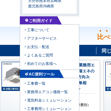
大分県
熊本県
宮崎県
鹿児島県
沖縄県
ご利用ガイド
contact_support
工事について
比べ
アフターサービス
お支払・配送
同
よくあるご質問
初めてのお客様へ
RCIC-GP40RSHJ4 日立 業務用エ
アコン システムフリーZ 省エネの
AC便利ツール
settings_suggest
達人 標準R32 てんかせ4方向Jr.
1.5馬力 シングル 標準型 単相
工事費一覧
200V ワイヤードリモコン
業務用エアコン価格一覧
AC特別価格
電気料金シミュレーション
158,200
円
（税込・工事費別）
工事費用シミュレーション