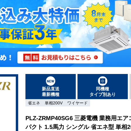
新品直送
同機種
最新機種
タイプ別あり
省エネ
単相200V
ワイヤード
PLZ-ZRMP40SG6 三菱電機 業務用エ
パクト 1.5馬力 シングル 省エネ型 単相