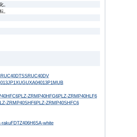
化。
転。
。
SRUC40DT
SSRUC40DV
013JP1XU
GUXA04013P1MUB
P40HFC6
PLZ-ZRMP40HFG6
PLZ-ZRMP40HLF6
LZ-ZRMP40SHF6
PLZ-ZRMP40SHFC6
-raku
FDTZ406H6SA-white