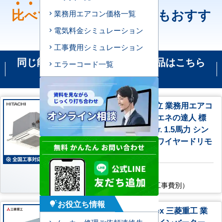
比べて
ください！どちらもおすす
業務用エアコン価格一覧
め！
電気料金シミュレーション
工事費用シミュレーション
同じ能力の機種で比較される商品はこちら
エラーコード一覧
です
RCIC-GP40RSHJ4 日立 業務用エアコ
ン システムフリーZ 省エネの達人 標
準R32 てんかせ4方向Jr. 1.5馬力 シン
グル 標準型 単相200V ワイヤードリモ
コン
AC特別価格
158,200
円
（税込・工事費別）
お役立ち情報
tips_and_updates
FDTCV406HK6S-airflex 三菱重工 業
務用エアコン ハイパーインバーター