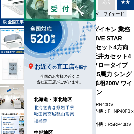
別あり
あり
★★
種
省エネ
単相200V
ワイヤード
SSRN40DV ダイキン 業務
用エアコン FIVE STAR
ZEAS 天井カセット4方向
ショーカセ 天井カセット4
方向 マルチフロータイプ
お近く
直工店
の
を探す
ショーカセ 1.5馬力 シング
全国のお客様の近くに
ル 省エネ型 単相200V ワイ
当社直工店がございます。
ヤードリモコン
北海道・東北地区
型番
SSRN40DV
北海道
青森県
岩手県
室内機：FHNP40FB x
秋田県
宮城県
山形県
1
福島県
室外機：RSRP40DV
x 1
中部地区
構成