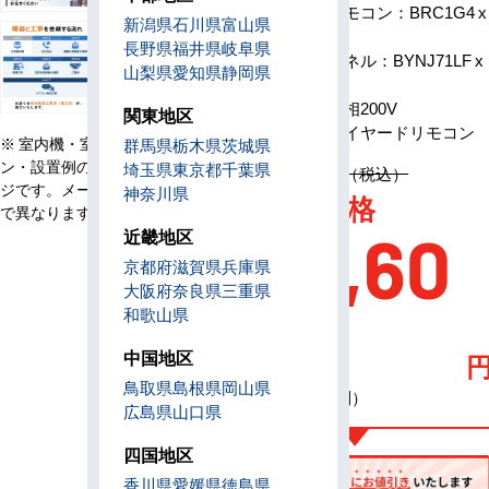
リモコン：BRC1G4 x
新潟県
石川県
富山県
1
長野県
福井県
岐阜県
パネル：BYNJ71LF x
山梨県
愛知県
静岡県
1
電源
単相200V
関東地区
リモコン
ワイヤードリモコン
※ 室内機・室外機・リモコ
群馬県
栃木県
茨城県
ン・設置例の画像はイメー
埼玉県
東京都
千葉県
定価 1,076,900円（税込）
ジです。メーカー、機種等
神奈川県
AC特別価格
で異なります。
207,60
近畿地区
京都府
滋賀県
兵庫県
大阪府
奈良県
三重県
0
和歌山県
中国地区
鳥取県
島根県
岡山県
（税込・工事費別）
広島県
山口県
四国地区
香川県
愛媛県
徳島県