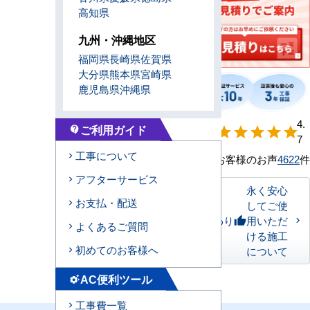
高知県
九州・沖縄地区
福岡県
長崎県
佐賀県
大分県
熊本県
宮崎県
鹿児島県
沖縄県
【形状別】満足
4.
ご利用ガイド
star
star
star
star
star
contact_support
度
7
工事について
お客様のお声
4622
件
アフターサービス
永く安心
お支払・配送
してご使
私たちのこだわり
用いただ
thumb_up
よくあるご質問
ける施工
初めてのお客様へ
について
AC便利ツール
settings_suggest
工事費一覧