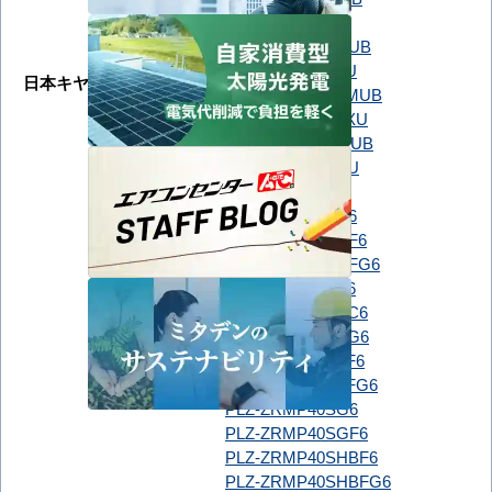
GUXA040131XU
GUXA04013J1MUB
GUXA04013J1XU
日本キヤリア（旧：東芝）
GUXA04013JP1MUB
GUXA04013JP1XU
GUXA04013P1MUB
GUXA04013P1XU
PLZ-ZRMP40G6
PLZ-ZRMP40GF6
PLZ-ZRMP40HBF6
PLZ-ZRMP40HBFG6
PLZ-ZRMP40HF6
PLZ-ZRMP40HFC6
PLZ-ZRMP40HFG6
PLZ-ZRMP40HLF6
PLZ-ZRMP40HLFG6
三菱電機
PLZ-ZRMP40SG6
PLZ-ZRMP40SGF6
PLZ-ZRMP40SHBF6
PLZ-ZRMP40SHBFG6