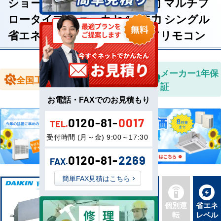
ショーカセ 天井カセット4方向 マルチフ
ロータイプ ショーカセ 1.5馬力 シングル
省エネ型 単相200V ワイヤードリモコン
全国送料無
メーカー1年保
全国工事対応
料
証
お電話・FAXでのお見積もり
0120-81-
0017
TEL.
受付時間 (月～金) 9:00～17:30
0120-81-
2269
FAX.
簡単FAX見積はこちら
新品直
同機種
個別運
省エネ
送
タイプ
転
レベル
最新機