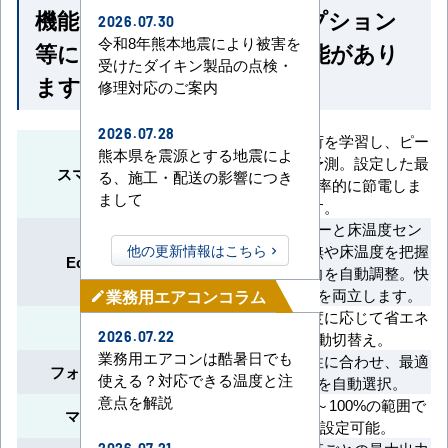
機能一覧 ※馬力・型番・オプション
2026.07.30
令和8年熊本地震により被害を
等によって付いていない機能があり
受けたダイキン製品の点検・
ます
修理対応のご案内
2026.07.28
毎日の運転負荷を学習し、ピー
熊本県を震源とする地震によ
ク消費電力を予測。設定した最
スマート学習節電
る、施工・配送の影響につき
大出力内で効率的に節電しま
まして
す。
人検知センサーと床温度セン
サーで人の有無や床温度を把握
他の更新情報はこちら
Eco全自動運転
し、風量・風向を自動調整。快
適さと省エネを両立します。
業務用エアコンコラム
mode_edit
室温や設定温度に応じて省エネ
エコモード
運転に自動切替え。
2026.07.22
業務用エアコンは酷暑日でも
季節や地域特性に合わせ、最適
フォーシーズン制御
使える？対応できる温度と注
な冷媒制御を自動選択。
意点を解説
最大出力を40～100%の範囲で
マニュアル節電
5%刻みで設定可能。