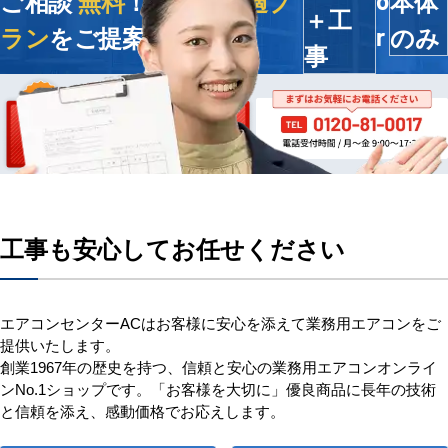
ご相談
無料
！今すぐ
最適プ
本体
o
＋工
ラン
をご提案します
のみ
r
事
工事も安心してお任せください
エアコンセンターACはお客様に安心を添えて業務用エアコンをご
提供いたします。
創業1967年の歴史を持つ、信頼と安心の業務用エアコンオンライ
ンNo.1ショップです。「お客様を大切に」優良商品に長年の技術
と信頼を添え、感動価格でお応えします。