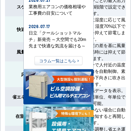
曜日別に時間帯ごとの最大出力
2026.07.21
業務用エアコンの価格相場や
スケジュール節電
を登録可能。13段階で設定でき
工事費の目安について
ます。
ドライ運転時に湿度に応じて風
量を自動調整。湿度70%以下で
2026.07.17
快適エコ除湿制御
はさらに風量を抑えて節電しま
日立「クールショットマル
す。
チ」新発売 ～大空間でも20m
室温と設定温度の差を基に風量
先まで快適な気流を届ける～
風量エコ自動制御
を調整し、適温時には抑えて節
電します。
コラム一覧はこちら
床温度センサーで人付近の温度
を検知し、風向を自動制御。素
床温エコ検知
早く暖めるため下向きに吹き出
します。
リモコンに運転データを表示。
省エネ・節電チェック
本日、前日、週単位、年単位で
確認可能。
一定時間人がいない場合に自動
在室検知ON／OFF
停止し、人を検知すると再開し
ます。
不在時に温度を調整し省エネ運