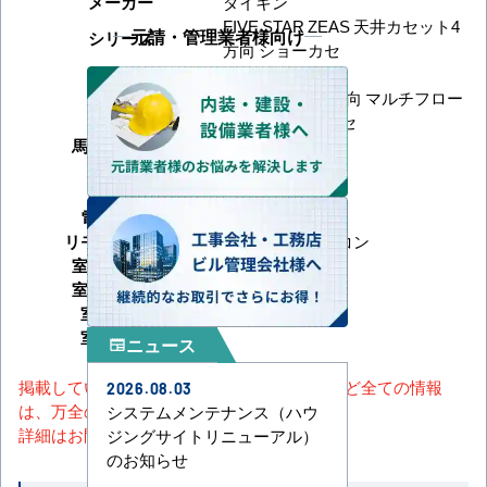
メーカー
ダイキン
FIVE STAR ZEAS 天井カセット4
元請・管理業者様向け
シリーズ
方向 ショーカセ
型番
SSRN40DV
天井カセット4方向 マルチフロー
形状
タイプ ショーカセ
馬力（能力）
1.5馬力
冷房能力
暖房能力
電源タイプ
単相200V
リモコンタイプ
ワイヤードリモコン
室内機サイズ
室外機サイズ
室内機重量
室外機重量
ニュース
newspaper
掲載しているスペック・セット内容・画像など全ての情報
2026.08.03
は、万全の保証をいたしかねます。
システムメンテナンス（ハウ
詳細はお問い合わせください。
ジングサイトリニューアル）
のお知らせ