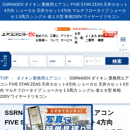
SSRN40DV ダイキン 業務用エアコン FIVE STAR ZEAS 天井カセット
4方向 ショーカセ 天井カセット4方向 マルチフロータイプ ショーカ
セ 1.5馬力 シングル 省エネ型 単相200V ワイヤードリモコン
0120-81-0017
お客様ページログイン
電話受付時間 / 9:00～17:30(月～金)
お支
ビル・工場用から店舗・事務所まで | 業務用エアコン専門店
初めての
工事に
アフター
よくある
会社
払・配
お客様へ
ついて
サービス
ご質問
概要
業務用エアコンオンライン
No.1
ショップ
送
メ
ニュー
業務
用エ
検索
manage_search
アコ
形状
メーカー
設置場所
用途
ンを
探す
TOP
ダイキン業務用エアコン
SSRN40DV ダイキン 業務用エア
chevron_right
chevron_right
コン FIVE STAR ZEAS 天井カセット4方向 ショーカセ 天井カセット4方
向 マルチフロータイプ ショーカセ 1.5馬力 シングル 省エネ型 単相
200V ワイヤードリモコン
SSRN40DV ダイキン 業務用エアコン
FIVE STAR ZEAS 天井カセット4方向