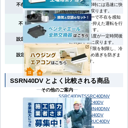
不在時省エネ運転
転を実施。復帰時には迅速に快
適温度に戻ります。
人検知センサーで不在を感知
不在時節電運転
し、消費電力を抑えた運転を行
います。
変更した設定温度が一定時間後
設定温度自動復帰
に自動で元に戻ります。
設定温度の上下限を制限し、冷
設定温度範囲制限
やし過ぎや暖め過ぎを防ぎま
す。
SSRN40DV とよく比較される商品
その他のご案内
SSRC40DNT
SSRC40DNV
SSRC40DT
SSRC40DV
ダイキン
SSRN40DNT
SSRN40DNV
SSRN40DT
SSRN40DV
SSRUC40DT
SSRUC40DV
GUXA040131MUB