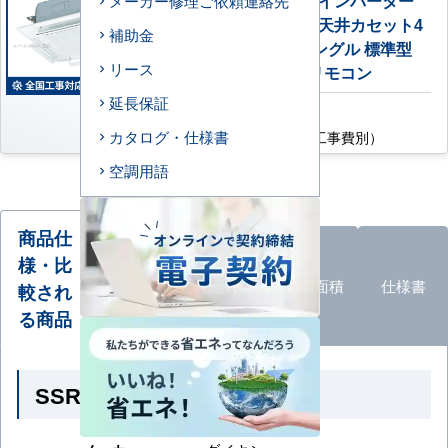
メーカー修理ご依頼連絡先
エアフレックスパネル 天井カセット4
補助金
方向小容量 1.5馬力 シングル 標準型
リース
単相200V ワイヤードリモコン
延長保証
AC特別価格
159,400
カタログ・仕様書
円
（税込・工事費別）
空調用語
商品仕
様・比
オプショ
エアコン
ン
品
適応面積
仕様書
較され
形状
一覧
る商品
SSRN40DV の商品仕様